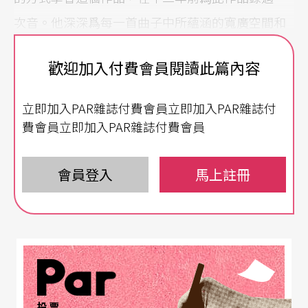
次音。他深深爲每一首曲子中所蘊涵的寬廣空間和
表現力所著迷，認爲這首作品不論在藝術和生活
歡迎加入付費會員閱讀此篇內容
上，都給了他很多的鼓舞和啓示。
立即加入PAR雜誌付費會員立即加入PAR雜誌付
最近，他從六個不同的藝術領域各請來一位藝術
費會員立即加入PAR雜誌付費會員
家，希望從不同的角度來重新探索這個偉大的作
品。這個超越想像邊界的合作計畫將六首抽象的音
會員登入
馬上註冊
樂，以另一種具象的藝術形式再現，包括日本歌舞
伎、美國現代舞、電影、宗敎建築、冰上舞蹈，甚
至花園景觀設計。這一系列名爲《
巴哈靈感
》的錄
影帶由英、德、美、加、葡多國合作，拍攝了五年
多才完成。它在威尼斯影展首映時引來許多驚豔的
投票