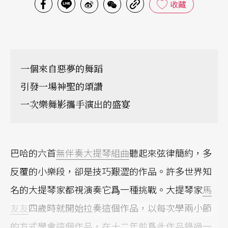
收藏
一個來自惡夢的舞蹈
引發一場神聖的頌讚
一次樂舞影攜手演出的盛宴
巴哈的六首
無伴奏大提琴組曲
聽起來弦律簡約，多
反覆的小樂段，卻是技巧艱澀的作品。許多世界知
名的大提琴家都視演奏它爲一種挑戰。大提琴家
馬
友友
四歲時就開始拉奏這個作品，以每次學兩小節
的方式學會這個作品，在十二年前爲此作品錄過一