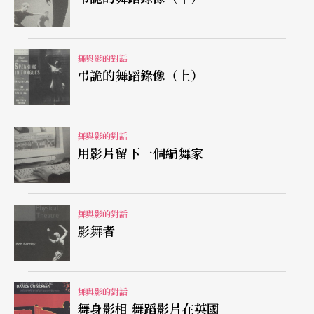
哈靈感》影片中溫文儒雅的馬友友形成鮮明有趣的
對比。此外，他最喜歡在訪談和舞作中公開討論他
的同性戀傾向，他曾編作許多給兩個男人跳的，令
舞與影的對話
弔詭的舞蹈錄像（上）
人動容的，描述愛情的舞蹈。早年他也常跳自己編
的舞，常在舞中擺出表情豐富的女性化姿態和反串
女角。有位舞評家就形容：當身材男性化的莫里斯
舞與影的對話
用影片留下一個編舞家
表演女性化的動作時，常令人產生一種「雌雄同
體」的錯覺，認爲他只要站上舞台，本身就具有顚
覆傳統性別角色的能耐。
舞與影的對話
影舞者
莫里斯深愛音樂，從童年起就和鋼琴形影不離並參
加合唱團。據說，有一次他家中發生火災，燒掉了
舞與影的對話
很多傢俱，其中也包括他心愛的鋼琴。他以最快的
舞身影相 舞蹈影片在英國