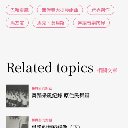
家，九歲時的志願是當世界最棒的佛朗明哥舞者，
巴哈靈感
無伴奏大提琴組曲
跨界創作
二十四歲成立了自己的舞團，三十五歲就有舞蹈學
者幫他出版傳記了。當歐洲編舞界大老貝扎（Bejar
馬友友
馬克．莫里斯
舞蹈音樂跨界
t）決定辭去比利時歌劇院的編舞工作時，劇院選上
的接班人竟是才三十出頭的莫里斯，並讓他將整個
舞團搬進駐歌劇院長期演出。回美國後，他的舞團
Related topics
則幾乎年年受邀在紐約的「下一波前衛藝術節」獻
相關文章
演，他那正經中帶著一絲嘲諷和幽默的舞風，常令
觀衆忍俊不住。
舞與影的對話
舞蹈采風紀錄 原住民舞蹈
莫里斯的長相也很引人側目，一頭及腰散亂的蜷
髮，粗獷的身材，小脾酒肚，不修邊幅的莫里斯和
傳統的男舞者形像相去實不能以道里計，和在《巴
舞與影的對話
弔詭的舞蹈錄像（下）