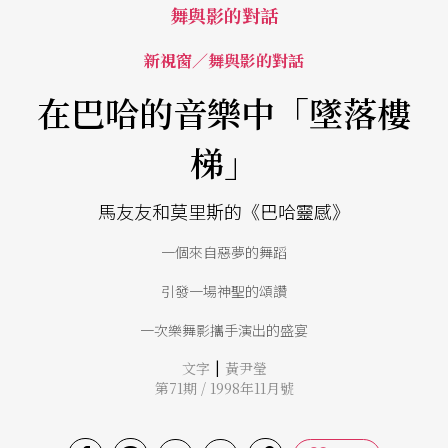
舞與影的對話
新視窗／舞與影的對話
在巴哈的音樂中「墜落樓
梯」
馬友友和莫里斯的《巴哈靈感》
一個來自惡夢的舞蹈
引發一場神聖的頌讚
一次樂舞影攜手演出的盛宴
|
文字
黃尹瑩
第71期 / 1998年11月號