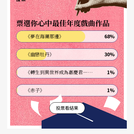
目光，更爲當代文化打破僵界、越界合作的新趨向
寫下了新的註脚。
票選你心中最佳年度戲曲作品
其中，巴哈無伴奏大提琴組曲第三號是明亮的C大
68%
《夢在海潮那邊》
調，使用了許多當時流行的舞曲弦律爲素材。像是
阿雷曼舞曲、庫朗舞曲、小步舞曲、吉格舞曲和嘉
30%
《幽戀牡丹》
禾舞曲等。我猜，也許就是因爲這個曲子中所具有
的歡愉舞蹈感，讓馬友友決定找一位舞蹈家和他共
1%
《轉生到異世界成為嘉慶君—發現我的祖先是詐騙集團!?》
同詮釋這個作品吧！
1%
《赤子》
馬克．莫里斯
令人側目的編舞家
投票看結果
馬友友找到的是美國當紅的編舞家馬克．來自西雅
圖的莫里斯。莫里斯，是一位具爭議性的天才編舞