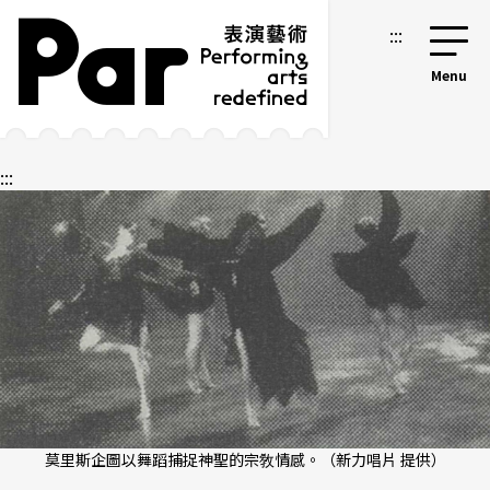
跳到主要內容區塊
網站導覽
:::
:::
莫里斯企圖以舞蹈捕捉神聖的宗敎情感。（新力唱片 提供）