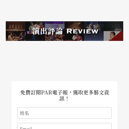
感」（emo-tion）。他曾說：「越仔細聆聽巴洛克
音樂，你就會發現有越多的豐富情感和祕密隱藏在
音樂嚴謹的結構裡。」簡而言之，對莫里斯而言，
音樂的迷人之處不只在於美麗的弦律變化，而在於
其具有表現各種人類豐沛情感的能力。這種音樂給
了他無數的編舞靈感。
夢與巴哈引發的火花
馬克．莫里斯當然也衷心喜愛巴哈巴洛克風的六首
免費訂閱PAR電子報，獲取更多藝文資
無伴奏大提琴組曲。然而，他卻從未想過要用它來
訊！
編舞。原因是他懷疑舞蹈是否有能力去豐富或再詮
釋這個如此完整、自成生命的美麗作品。然而透過
馬友友的游說，莫里斯決定試試看。他的目標並非