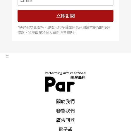
只是編一支舞來配這首音樂，而是要透過舞者的肢
立即訂閱
體動作幫助觀者「聽見」這首樂曲，感受它的精
*通過遞交此表格，即表示您接受並同意已閱讀本網站的使用
髓。
條款，私隱政策和個人資料收集聲明。
在芭芭拉．魏莉絲．史威特導演的這部影片中，馬
友友和莫里斯許多關於藝術創作的至性交談也被生
:::
動地記錄下來。例如，她捕捉了某次兩人談論此曲
音樂的對話。莫里斯提到這首音樂讓他夢見舞者不
小心從樓梯上滾下來的可怕意象。有趣的是，這個
PAR 表演藝術雜誌
荒謬的意像竟被延伸發展成這個舞作的主題，成爲
關於我們
這個作品合作的引子。
聯絡我們
廣告刊登
首先，他們在舞台上安排了一座特別設計的階梯做
電子報