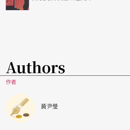
速度用自己的零用錢又買了一台新琴，這大概可以
說說明音樂在他生活中的重要程度了！
這種傾向也反映在他的舞蹈中。基本上他的舞不論
是述事性或是純舞蹈，都富有強烈的音樂性。他雖
作風奇特，不按牌理出牌，卻是最愛以古典音樂大
Authors
師的作品編舞，他曾用過布拉姆斯、蒲賽爾、巴
哈、韓德爾、舒伯特、韋瓦第、沙提及貝多芬等無
作者
數大作曲家的音樂編舞。
他也特別偏愛巴洛克時期的音樂，原因是他認爲巴
黃尹瑩
洛克音樂具有一種「淸晰的表達性」（clarity of exp
res-sion），他可以很直接感受到樂曲中所帶的「情