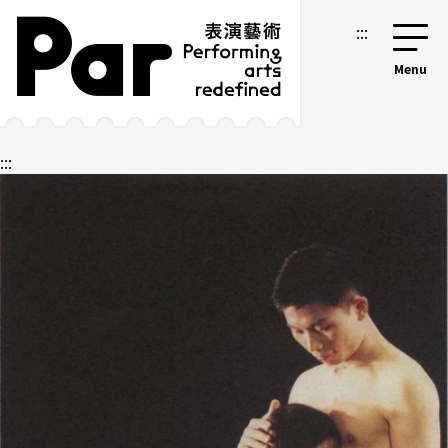
跳到主要內容區塊
網站導覽
:::
:::