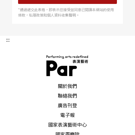
性、女性、中性或無性的意象，肢體隨著舞台空間
*通過遞交此表格，即表示您接受並同意已閱讀本網站的使用
條款，私隱政策和個人資料收集聲明。
及裝置即興。李名正是全舞中唯一的男舞者，他在
許多舞段即興獨舞，傳遞「性別」的各種表徵，而
:::
座落於舞台右側的多媒體影像則加強舞蹈的戲劇特
質。不過，從他的獨舞可以看出肌力和肢體能量，
但並沒有太多肢體語彙的探索，只凸顯他對角色扮
演的用心。
PAR 表演藝術雜誌
關於我們
在〈懸空的繩索上構築私密的花園〉一段裡，李名
聯絡我們
正運用玫瑰花代表情、愛與性慾，讓女舞者們在台
廣告刊登
上與花對話，幾個簡單動作呈現從性別衍生出來有
電子報
關性的各種暗喻，抽離肢體律動的部分，編舞者想
國家表演藝術中心
國家兩廳院