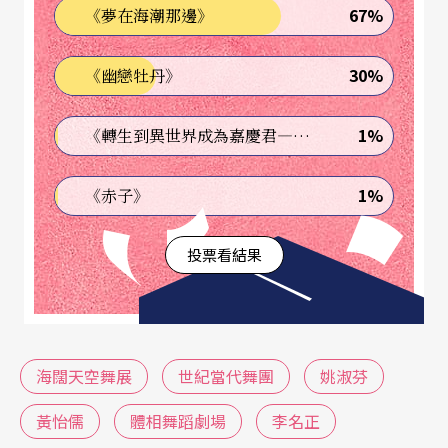
膩且生活化的動作對比有趣的造型和道具，增添舞
67%
《夢在海潮那邊》
台情境的故事性，在燈光的明滅變化下，這一段開
30%
《幽戀牡丹》
場舞宛如電影的停格片，劇情讓觀衆經由視覺暫留
自由地拼湊。〈停格〉與〈瞳洞〉則是兩段節奏快
1%
《轉生到異世界成為嘉慶君—發現我的祖先是詐騙集團!?》
速、視覺多樣化的舞蹈。舞者在粉筆虛構的房子裡
躍舞，在黑色牆板噴上身分編號，在抽象且急促的
1%
《赤子》
舞蹈動作後，只留下微弱的呼吸，看似一段段的停
投票看結果
格影像，表達創作者提供觀衆思考的人生虛實。畫
面銜接到〈透視〉，取材傳說中女人是男人身上的
一根肋骨，舞台上運用X光片、聽診器等，男人間的
情事繼續發展，中場前，仍然是開場的造型與情
海闊天空舞展
世紀當代舞團
姚淑芬
境，爲下半場留伏筆。
黃怡儒
體相舞蹈劇場
李名正