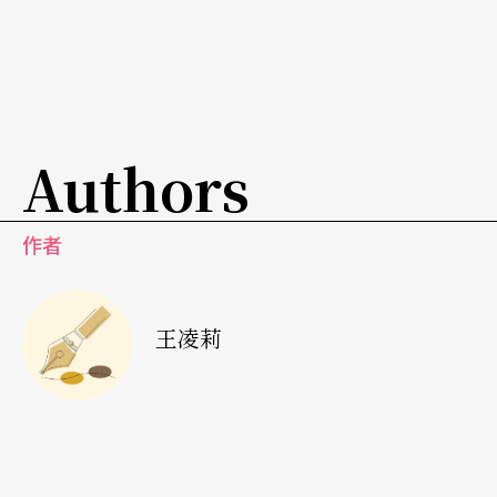
者表演與觀衆視覺溝通的媒介，再加上阻隔在舞台
前方的透明塑膠布，「看」、「事件本質」這些舞
蹈意涵就在觀衆眼前清楚地建構起來了。
Authors
《看誰在看誰》以舞蹈劇場的形式表現，議題特質
強過舞蹈，也因此無法從純粹肢體展現的角度去欣
作者
賞。「看」這個主題貫穿全場，從檢視、透視到窺
視，場內場外及台上台下的互動，每一個段落的安
排都不離題，有些看似無關的片段，在幾個舞段連
王凌莉
接起來後，便都指向同一個主題，舞蹈動作不見得
有突破性的肢體發展，但戲劇效果和影像張力都相
當強烈。