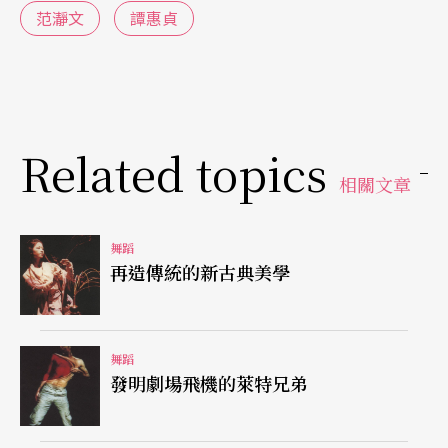
觀衆入鏡模糊觀演界線
范瀞文
譚惠貞
而下半場一開始，就在毫無預警下透過影像傳達中
場休息時觀衆的舉動，使舞台上下的界線模糊，舞
蹈〈瞳洞〉並沒有因爲中場而停格，觀衆更有「臨
Related topics
場」感。姚淑芬運用實驗劇場的天棚作爲表演區，
相關文章
這不是第一次，不過，這一次不僅提供觀衆仰視表
演的機會，還藉由攝影機的協助，讓觀衆俯角看舞
舞蹈
再造傳統的新古典美學
蹈，如此一來，不但表演空間擴展許多，也豐富了
舞台視覺效果。
舞蹈
將肢體語彙從舞作中抽離來看，編舞者運用許多抽
發明劇場飛機的萊特兄弟
象動作與生活語彙重組後的動作對比，舞者發揮的
空間更大，在部分即興的舞段裡，凸顯出舞者身體