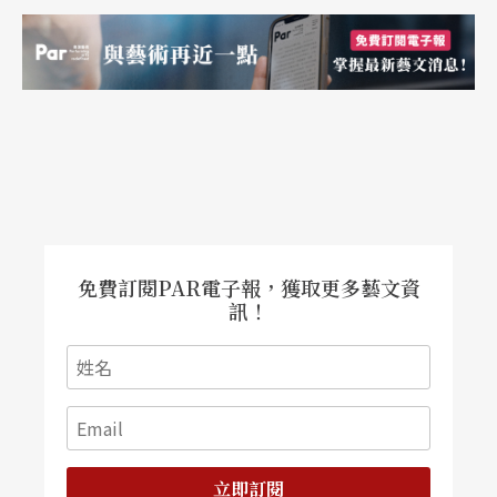
戲劇張力多過肢體探索
體相舞蹈劇場的《更衣間》是一支劇場性濃烈的作
品，在大量的跨領域元素結合後，肢體表現反而不
是創作者表達的重點。《更衣間》的上半場〈一個
男子的更衣間〉由
李名正
編作；下半場的〈一個女
子的更衣間〉則由
范瀞文
創作，前者舞台裝置藝術
多樣化，戲劇張力強，後者以單純舞台景象來強化
免費訂閱PAR電子報，獲取更多藝文資
訊！
肢體的各種樣貌。
上半場〈一個男子的更衣間〉藉由舞台空間的切
割，形成不同的視覺，也同時表達不一樣的情境。
性別是李名正在這支作品裡想探討的議題，他透過
立即訂閱
影像裝置與表徵更衣間的表演區，分別傳達出男