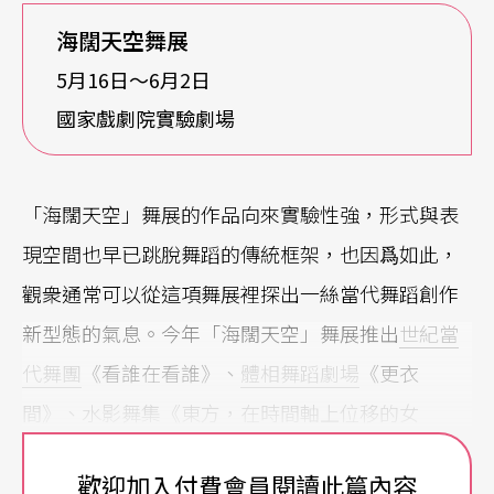
海闊天空舞展
5月16日〜6月2日
國家戲劇院實驗劇場
「海闊天空」舞展的作品向來實驗性強，形式與表
現空間也早已跳脫舞蹈的傳統框架，也因爲如此，
觀衆通常可以從這項舞展裡探出一絲當代舞蹈創作
新型態的氣息。今年「海闊天空」舞展推出
世紀當
代舞團
《看誰在看誰》、
體相舞蹈劇場
《更衣
間》、水影舞集《東方，在時間軸上位移的女
人》，這三檔舞蹈都強調戲劇張力，在劇場媒材的
歡迎加入付費會員閱讀此篇內容
運用上也多樣化，跨領域的藝術風格在這次舞展裡