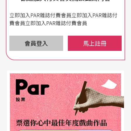
清晰可見；不過，創作的成熟度及編舞者對舞蹈本
立即加入PAR雜誌付費會員立即加入PAR雜誌付
質的概念卻因人而異。
費會員立即加入PAR雜誌付費會員
影像思考人生虛實
會員登入
馬上註冊
世紀當代舞團的舞蹈向來呈現跨領域的劇場風格，
此次的《看誰在看誰》也不例外。舞蹈由〈透視三
部曲〉、〈停格〉、〈瞳洞〉構成，在
姚淑芬
的安
排下，將〈透視三部曲〉分爲三段舞蹈，再與〈停
格 〉、〈瞳洞〉進行重組，形成一齣戲劇和影像張
投票
力十足的舞蹈劇場。
票選你心中最佳年度戲曲作品
舞蹈由兩位飾演情侶的男女舞者揭開序幕，舞者細