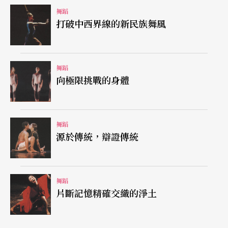
舞蹈
能量的綻放及肢體延展度的呈現。儘管即興和日常
打破中西界線的新民族舞風
動作融入，姚淑芬仍然能夠掌握舞者肢體的流暢
度。
舞蹈
向極限挑戰的身體
空間緊扣意象
黃怡儒
所設計的表演空間値得一提，他設計的空間
舞蹈
不僅緊扣舞蹈所要傳達的意涵，同時也貼近社會生
源於傳統，辯證傳統
活。從平面舞台的表演區切割，到三度空間及透視
舞台全貌的展現，這種做法在視覺上就已經將抽象
舞蹈
的現代舞具體且故事化。以〈瞳洞〉的末段舞蹈爲
片斷記憶精確交織的淨土
例，他在天棚上懸吊了二十枝黑色機關槍，這些看
似裝置藝術的槍，既扮演舞台道具、佈景，也是舞