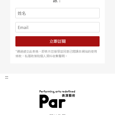
訊！
家人更貼近。
同時在文山社區大學擔任舞蹈治療課講師的王芸華
認為，在學校裡，學生上課有時是為了學分，並不
見得百分之百出於自願；但社區大學的學員卻是以
立即訂閱
追求自我成長為目的，課程效果便有差別。王芸華
*通過遞交此表格，即表示您接受並同意已閱讀本網站的使用
說，舞蹈治療強調「主動的學習」，要求學員的心
條款，私隱政策和個人資料收集聲明。
和身體全然投入，愈敞開自己，感受愈多，這和正
規的學習經驗是不同的。「很多時候，我們戴上面
:::
具扮演各種不同的角色，怎麼活出真正的自我並接
納自己，是我們期待的，在團體的互動中，學員們
可以經驗到分享和支持的寶貴，知道自己並不孤
單。」
PAR 表演藝術雜誌