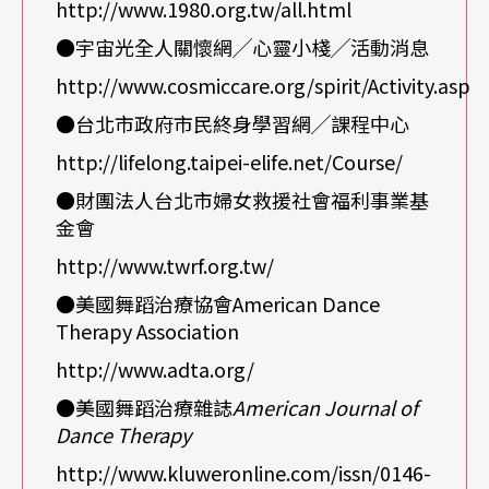
目前尚不得而知，必須等到下學年各舞蹈系舞蹈治
http://www.1980.org.tw/all.html
療開課之後才能略窺一二。台灣戲曲專科學校綜藝
●宇宙光全人關懷網╱心靈小棧╱活動消息
舞蹈科已訂於下學年開設舞蹈治療課，郭又碧將把
http://www.cosmiccare.org/spirit/Activity.asp
重心放在「自己的身體察覺」及「動作觀察」上，
●台北市政府市民終身學習網╱課程中心
除了理論之外，若學生的程度還不錯，她希望能在
http://lifelong.taipei-elife.net/Course/
校內有初步的實習。
●財團法人台北市婦女救援社會福利事業基
金會
藝術與醫學策略聯盟
http://www.twrf.org.tw/
●美國舞蹈治療協會American Dance
台北藝術大學舞蹈系主任
張中煖
則表示，該系已與
Therapy Association
陽明大學策略聯盟，將於明年九月在研究所開設一
http://www.adta.org/
套十六學分的藝術治療學程，由兩校共同設計藝術
●美國舞蹈治療雜誌
American Journal of
Dance Therapy
與醫學相關課程；今年九月準備先試開「藝術表達
http://www.kluweronline.com/issn/0146-
體驗」課程，其中包括舞蹈、美術、音樂、戲劇