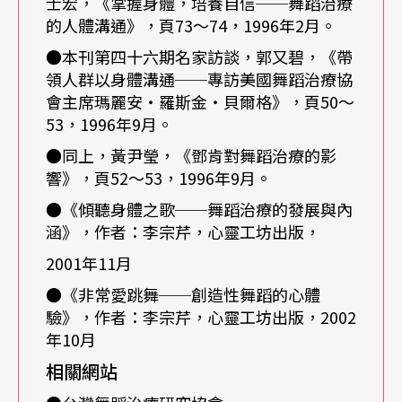
士宏，《掌握身體，培養自信──舞蹈治療
理系學生的視野，讓他們了解除了口語的探詢外，
的人體溝通》，頁73～74，1996年2月。
還可以透過肢體觀察病人。」
●本刊第四十六期名家訪談，郭又碧，《帶
領人群以身體溝通──專訪美國舞蹈治療協
會主席瑪麗安‧羅斯金‧貝爾格》，頁50～
過程比目的更重要
53，1996年9月。
在舞蹈治療課中，學生們正輪流模仿彼此的動作，
●同上，黃尹瑩，《鄧肯對舞蹈治療的影
響》，頁52～53，1996年9月。
一位學生忍不住問：「這到底有什麼意義？」即將
●《傾聽身體之歌──舞蹈治療的發展與內
於台灣戲曲專科學校開舞蹈治療課的郭又碧，以自
涵》，作者：李宗芹，心靈工坊出版，
己曾在陽明大學舉辦舞蹈治療工作坊的經驗分析：
2001年11月
心理系的學生比較重理論，喜歡問結果，要知道每
●《非常愛跳舞──創造性舞蹈的心體
一樣動作的目的。因此在教授心理系學生時，除了
驗》，作者：李宗芹，心靈工坊出版，2002
年10月
要想辦法讓他們動肢體之外，還要讓他們覺得「合
相關網站
情合理」；但其實舞蹈治療最重要的就是過程，因