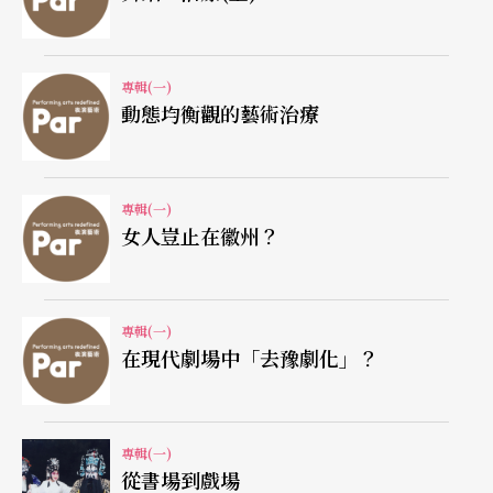
不同需要，進而掌握治療的目標。
專輯(一)
舞蹈治療在民間
動態均衡觀的藝術治療
由於舞蹈治療是一種藉著身體覺察和肢體探索，增
強身體的表達方式，並經由動作的表達，釋放隱藏
專輯(一)
的情緒，協助參與學員更真實體驗到內在深層的情
女人豈止在徽州？
感；而經由肢體間的互動，經驗人與人之間的支
持、分享與成長，加上學員並不一定要具備心理學
專輯(一)
及舞蹈基礎，因此如宇宙光輔導中心、張老師、婦
在現代劇場中「去豫劇化」？
女會等民間成長團體也很喜愛開設舞蹈治療工作坊
或講座。
專輯(一)
從書場到戲場