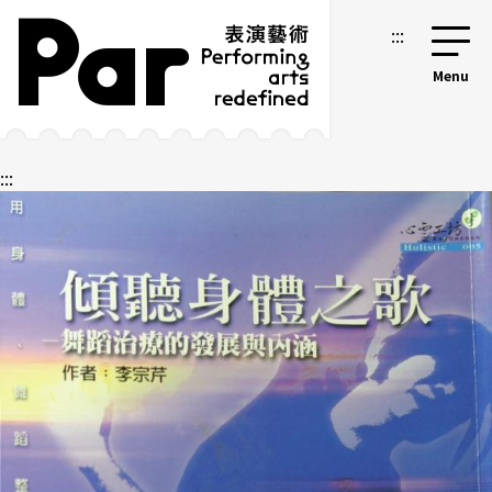
跳到主要內容區塊
網站導覽
:::
:::