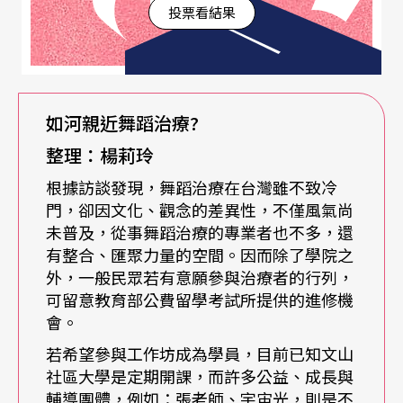
投票看結果
從事舞蹈治療的專業人士多半是舞蹈系出身，但也
由於舞蹈治療和身心靈健康關係密切，因此國內舞
蹈治療課程大都開設在醫學院或心理系，如輔仁大
學心理系、心理復健系，陽明大學是將舞蹈治療列
如河親近舞蹈治療?
為通識課程，台南師範學院幼教系則著重在幼兒舞
整理：楊莉玲
蹈治療，真正的舞蹈專業科系反而沒有舞蹈治療
根據訪談發現，舞蹈治療在台灣雖不致冷
課，預計下學年才有台北藝術大學舞蹈系、台灣戲
門，卻因文化、觀念的差異性，不僅風氣尚
未普及，從事舞蹈治療的專業者也不多，還
曲專科學校綜藝舞蹈科陸續開設相關課程。
有整合、匯聚力量的空間。因而除了學院之
外，一般民眾若有意願參與治療者的行列，
美國亞利桑那大學舞蹈碩士，曾於倫敦拉邦舞蹈中
可留意教育部公費留學考試所提供的進修機
會。
心專修舞蹈治療的王芸華，現於陽明大學、輔仁大
若希望參與工作坊成為學員，目前已知文山
學擔任舞蹈治療講師，她認為舞蹈藝術和舞蹈治療
社區大學是定期開課，而許多公益、成長與
最大的共同點便是「使用身體」，舞蹈藝術偏重技
輔導團體，例如：張老師、宇宙光，則是不