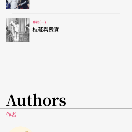
成立於二○○二年三月十六日的台灣舞蹈治療研究
協會，是目前推動舞蹈治療及表達性藝術治療最積
極的民間團體，除了舉辦、參與國內外舞蹈治療協
專輯(一)
枝蔓與嚴實
會相關學術會議，出版舞蹈治療書籍之外，也接受
文建會等相關機構委託，辦理心理、藝術、舞蹈治
療等活動，對象則包括一般成人、專業老師或親
子。
官方民間攜手撒種
Authors
過去文建會舉辦的國際暑期舞蹈研習營，曾邀請專
家講授舞蹈治療與動作分析課程，課程分為「動作
作者
分析基礎班」、「舞蹈治療基礎班」、「動作分析
進階班」及「舞蹈治療進階班」，協助國內的舞蹈