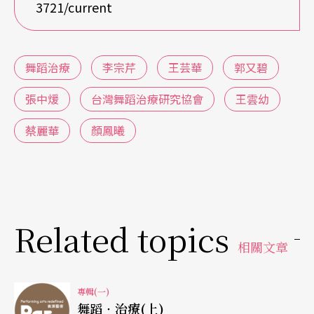
3721/current
等，分別由
王雲幼
、劉思量、吳榮順等老師授課。
張中煖表示，由於兩校都是單科大學，此項策略聯
盟恰好可以互補彼此在藝術與醫學上的不足，擦亮
舞蹈治療
李宗芹
王芸華
郭又碧
了師資交流的火花，例如動作分析有醫學專業的
張中煖
台灣舞蹈治療研究協會
王雲幼
「心理分析」與舞蹈專業的「拉邦分析」兩種，光
蔡麗華
顏鳳曦
是這項交流就讓老師們興奮了半天，更不用說學生
們在專業領域上的拓展了。
不論是醫學院、心理系或舞蹈系，目前開設的舞蹈
Related topics
治療課大都屬於「初探」程度，想要成為一名舞蹈
相關文章
治療師，必須對肢體的概念很清楚，要接受的專業
訓練課程，包括動作分析、質感分析等，以及相關
專輯(一)
舞蹈‧治療(上)
的心理學知識，才能針對不同的病患、不同病情、