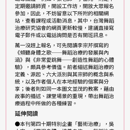
定期邀請師資，開設工作坊，開放大眾報名
巧訓練，舞蹈治療則是為需要者而存在，它更重視
參加，因此，不妨留意以下所附的相關網
關係，更重視接觸，尤其是當下的接觸和接觸的方
站，查看課程或活動消息，其中，台灣舞蹈
式，以及後續的改變，在舞蹈治療中，身體是不需
治療研究協會的網頁更新較慢，建議直接寫
電子郵件或以電話詢問是否有開班訊息。
要矯飾的，以自然的原貌呈現，提供最真實的訊
萬一沒趕上報名，可先閱讀李宗芹撰寫的
息。
《傾聽身體之歌──舞蹈治療的發展與內
涵》與《非常愛跳舞──創造性舞蹈的心體
因此，在舞蹈治療中，學員不需要有任何的舞蹈基
驗》，頗具參考價值。前者細述舞蹈治療的
定義、源起、六大派別與其宗師的概念與系
礎，在這個經驗性的課程中，要去經驗自己的身
統，以及作者個人在本地經驗的個案與分
體，並和自己的感覺連結，經由想像、即興和創造
享；後者則如同一本圖文並茂的教案，藉由
等身體活動的練習，幫助學員透視個人內在的生命
故事的描述、課堂場景的重現，帶出舞蹈治
療過程中所做的各種練習。
歷程。王芸華說：「大部分的人不曾誠實面對過自
延伸閱讀
己的身體，就像戴了一個面具，而原始的身體動作
●本刊第四十期特別企畫「藝術治療」，吳
其實是和生命經驗息息相關的！這門課可以開拓心