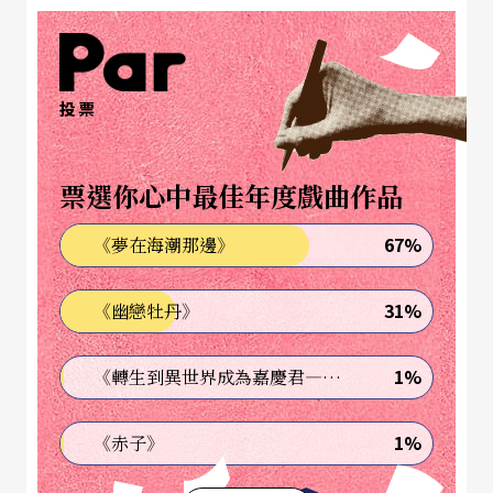
生等不同對象，進行各種團體治療和個別治療。長
達二十年的實務工作，讓她越來越相信，透過舞動
身體，人人都將找到心靈的表達之路，讓身心得到
投票
自我整合與新生。近幾年來，已有更多人投入這個
行列，例如
票選你心中最佳年度戲曲作品
王芸華
、
郭又碧
、鍾穗香、邱惟真、楊
舒涵等，他們或以工作坊形式推廣，或實際參與病
67%
《夢在海潮那邊》
患輔導，或進入校園教授學生，讓舞蹈治療的種子
散布得更廣。
31%
《幽戀牡丹》
舞蹈治療在學校
1%
《轉生到異世界成為嘉慶君—發現我的祖先是詐騙集團!?》
「學習舞蹈治療是不是一定要很會跳舞？」這是許
1%
《赤子》
多初次接觸舞蹈治療的人常有的疑問。的確，目前