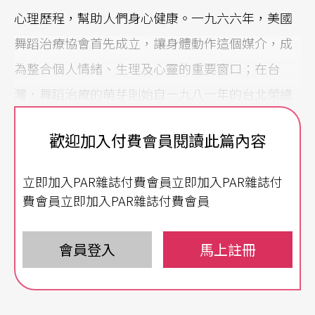
心理歷程，幫助人們身心健康。一九六六年，美國
舞蹈治療協會首先成立，讓身體動作這個媒介，成
為整合個人情緒、生理及心靈的重要窗口；在台
灣，舞蹈治療的萌芽則始自一九八一年的台北榮總
精神科，直到去年
台灣舞蹈治療研究協會
方成立，
歡迎加入付費會員閱讀此篇內容
還算是一門新興學問，目前除了少數大專院校開設
相關課程之外，民間也有一些不定期舉辦的舞蹈治
立即加入PAR雜誌付費會員立即加入PAR雜誌付
療工作坊或研習營。
費會員立即加入PAR雜誌付費會員
國內第一位舞蹈治療師是
李宗芹
，她也是台灣舞蹈
會員登入
馬上註冊
治療研究協會的創立者，目前擔任理事長。從一九
八一年五月開始一直到現在，李宗芹不斷透過身體
和舞蹈，針對住院病人、中小學教師、勞工、大學