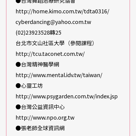
●台灣舞蹈治療研究協會
為在過程中才有可能找到影響行為的觸媒，「他們
http://home.kimo.com.tw/tdta0316/
往往不先問自己為什麼要做這個動作，反而先問老
cyberdancing@yahoo.com.tw
師為什麼要做這個動作！」郭又碧笑著說。
(02)23923528轉25
郭又碧認為，心理系的學生具有較完整的輔導醫學
台北市文山社區大學（參閱課程）
http://tcu.taconet.com.tw/
知識，但需要較長的時間進入肢體探索的情境；舞
●台灣精神醫學網
蹈系學生則恰恰相反，他們雖較缺乏醫學知識，不
http://www.mental.idv.tw/taiwan/
過卻能很快進入狀況，平時即以肢體運用為主的他
●心靈工坊
們，只需在過程中注意一些褪去美感技巧的部分即
http://www.psygarden.com.tw/index.jsp
可，尤其現代舞有許多訓練也與肢體探索相關，而
●台灣公益資訊中心
舞蹈治療原本即是起源於現代舞。
http://www.npo.org.tw
然而究竟舞蹈系學生的表現是否真如郭又碧所言？
●張老師全球資訊網