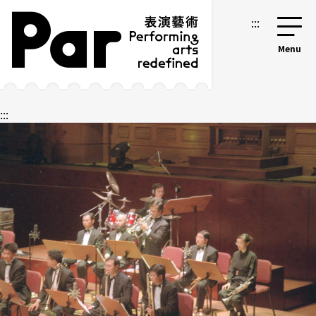
跳到主要內容區塊
網站導覽
:::
:::