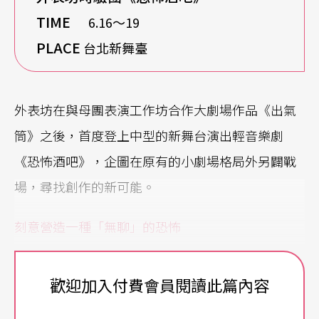
TIME
6.16〜19
PLACE
台北新舞臺
外表坊在與母團表演工作坊合作大劇場作品《出氣
筒》之後，首度登上中型的新舞台演出輕音樂劇
《恐怖酒吧》，企圖在原有的小劇場格局外另闢戰
場，尋找創作的新可能。
刻意營造一種「無聊」的恐怖
《恐怖酒吧》以一座吧台、一個樂池、一間廁所、
歡迎加入付費會員閱讀此篇內容
幾張桌椅、一座旋轉樓梯延伸成的陽台，以及右上
舞台半空中的合聲舞台，建構成位居台北城裡的單