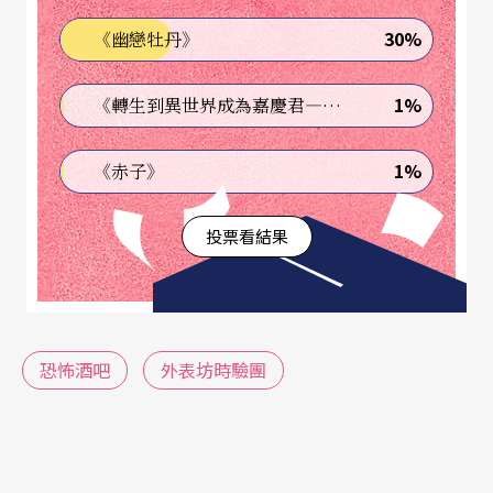
30%
《幽戀牡丹》
劇中樂團主唱阿法的超冷笑話、樂團們帶有濃厚即
興意味的嗑藥醉態與喧囂調笑、阿霸對著男性樂團
1%
《轉生到異世界成為嘉慶君—發現我的祖先是詐騙集團!?》
成員性騷擾式的笑話和性暗示動作，甚至小武那種
想愛開不了口的純情男子單戀，以及小咪明明不愛
1%
《赤子》
阿霸，卻報恩式地在阿霸淫威之下溫馴如綿羊，在
投票看結果
在都顯示出編導所刻意營造的一種「無聊」的恐
怖。於是「酒吧」在編導創作意念中成為「台北」
的象徵，因而在酒吧中消失便成為一種解脫的救
贖。尤其劇終時，小武與小咪奇蹟式地攜手離開酒
恐怖酒吧
外表坊時驗團
吧，留下樂團成員兀自「等待果陀」的安排，呈現
出一種戲劇性的虛偽光明遠景。