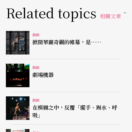
創作者俏皮地在舞台優游，令觀眾心慌恐怖
Related topics
相關文章
或許編導的主觀意念更寄託於音樂劇外貌形式的歌
詞之中，企圖透過當代流行曲風所呈現的含糊頹廢
戲劇
以突顯居住在台北城「無聊」之恐怖，但問題其實
掀開華麗奇觀的帷幕，是……
不在於《恐怖酒吧》的創作手法是否違背了戲劇創
作的固有教條，而在於廉價愛情故事裡的人物遭遇
戲劇
除了讓我們真的感覺「無聊」之外，還有什麼可以
劇場機器
讓觀眾延伸思考的？那座神秘的廁所，除了功能性
地讓人間蒸發出現在舞台上之外，還有沒有多一點
戲劇
實質的線索引導觀眾回饋到自身的生活本質？
在模糊之中，反覆「擺手、踢水、呼
吸」
一廂情願的命題可能真的很無聊，也可能創造趣味
橫生的「無聊」，創作者俏皮地優游在舞台空間之