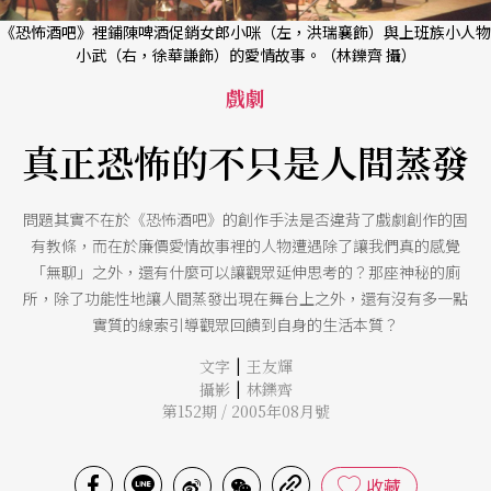
《恐怖酒吧》裡鋪陳啤酒促銷女郎小咪（左，洪瑞襄飾）與上班族小人物
小武（右，徐華謙飾）的愛情故事。（林鑠齊 攝）
戲劇
真正恐怖的不只是人間蒸發
問題其實不在於《恐怖酒吧》的創作手法是否違背了戲劇創作的固
有教條，而在於廉價愛情故事裡的人物遭遇除了讓我們真的感覺
「無聊」之外，還有什麼可以讓觀眾延伸思考的？那座神秘的廁
所，除了功能性地讓人間蒸發出現在舞台上之外，還有沒有多一點
實質的線索引導觀眾回饋到自身的生活本質？
|
文字
王友輝
|
攝影
林鑠齊
第152期 / 2005年08月號
收藏