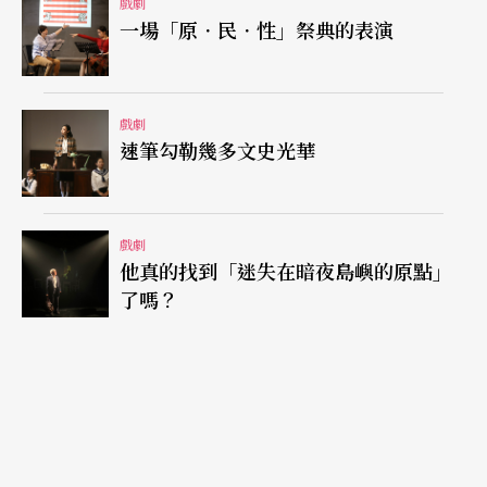
戲劇
一場「原．民．性」祭典的表演
中的怡然自得，有時卻不免令觀眾心慌而感到恐
怖，倒不如像那半空中幽靈般的三姐妹戲劇性十足
的合聲，自由進出戲劇之間且讓我們察覺，恐怖原
戲劇
來可以很可愛。
速筆勾勒幾多文史光華
戲劇
他真的找到「迷失在暗夜島嶼的原點」
文字｜王友輝 國立台南師範學院戲劇研究所副教授
了嗎？