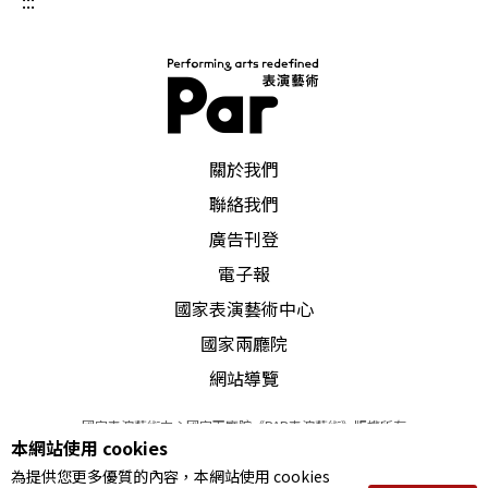
:::
PAR 表演藝術雜誌
關於我們
聯絡我們
廣告刊登
電子報
國家表演藝術中心
國家兩廳院
網站導覽
國家表演藝術中心國家兩廳院《PAR表演藝術》版權所有
本網站使用 cookies
©
2022
Performing arts redefined. All Rights Reserved
為提供您更多優質的內容，本網站使用 cookies
統一編號 Tax Id number 00973926