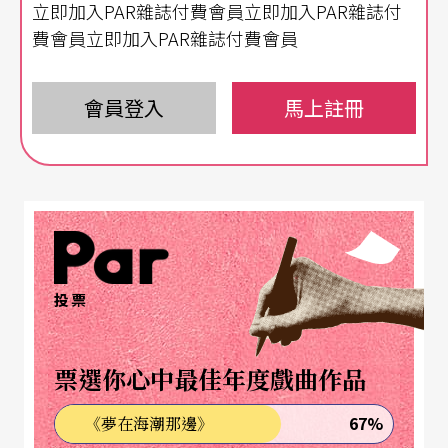
立即加入PAR雜誌付費會員立即加入PAR雜誌付
一酒吧場景，將劇中人陷溺其中。除了樂團成員和
費會員立即加入PAR雜誌付費會員
合聲三姐妹之外，《恐怖酒吧》裡另外三個戲劇人
物其實線條單純，也皆帶有電視通俗劇人物傳奇性
會員登入
馬上註冊
的背景：險些被賣入娼家的啤酒促銷女郎小咪、暗
戀小咪卻始終說不出口的上班族小人物小武，以及
因為童年家暴受虐形成暴力傾向的小咪男友警察阿
霸，主要情節便單純地環繞在小武、小咪和阿霸的
三角戀愛關係的完成與破滅之中。所謂「恐怖」，
投票
表面上是指在酒吧廁所裡相繼發生的神秘失蹤事
件，實質上則是酒吧裡的人們，莫名其妙地自我幽
票選你心中最佳年度戲曲作品
閉在酒吧中，失去情感與生活的主動能力而無法自
67%
《夢在海潮那邊》
拔。