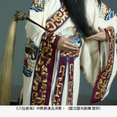
《八仙過海》中將飾演呂洞賓。（國立國光劇團 提供）