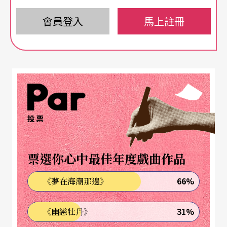
場作品：《非常林奕華之水滸傳》、《麥可傑
會員登入
馬上註冊
克森》、《螞蟻洞中的原型記號》等。舞蹈作
品：《再現東風》。
近期參與電影演出：徐克《龍門飛甲》。
厚底靴與溜冰鞋。盛鑑是如此記憶當年國光與舞蹈
投票
空間的初次合作。「一開始，我們兩方各自編了一
套律動互學。他們穿著厚底靴，跳我編的舞；我則
票選你心中最佳年度戲曲作品
穿著溜冰鞋，嘗試現代舞。做著做著，他們說我抓
66%
《夢在海潮那邊》
到他們的感覺了，但他們卻一直抓不到我的感
覺。」於是他開始思考，是什麼原因，使戲曲演員
31%
《幽戀牡丹》