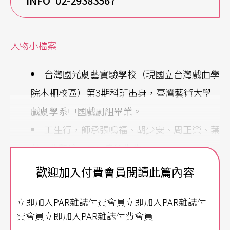
INFO 02-29383567
人物小檔案
台灣國光劇藝實驗學校（現國立台灣戲曲學
院木柵校區）第3期科班出身，臺灣藝術大學
戲劇學系中國戲劇組畢業。
工生行，師承張鳴福、胡少安、周正榮、葉
蓬、裴艷玲、馬少良等先生。
京劇重要演出作品：
國光劇團
《閻羅夢》、
歡迎加入付費會員閱讀此篇內容
《狐仙故事》、《百年戲樓》、《神算記》、
立即加入PAR雜誌付費會員立即加入PAR雜誌付
《王有道休妻》等；當代傳奇劇場《慾望城
費會員立即加入PAR雜誌付費會員
國》、《等待果陀》、《暴風雨》等。現代劇