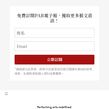
了頭，得以飾演一些關鍵角色。來到中後期，受環
免費訂閱PAR電子報，獲取更多藝文資
境影響，他開始稟信「新」就是「對」。直至二○
訊！
○四年暫離國光，盛鑑在心態上早已與傳統戲漸行
漸遠。
「還好老天爺總會在某些關鍵時刻讓人懸崖勒
馬。」盛鑑說，「就是這個時候，祂讓我遇見了裴
立即訂閱
艷玲老師。」
*通過遞交此表格，即表示您接受並同意已閱讀本網站的使用
條款，私隱政策和個人資料收集聲明。
二○○六年，盛鑑獲亞洲文化協會獎助，前往北京
隨同裴艷玲近身學習，從此改變了他一生。這位盛
:::
鑑表演路上的貴人，在兩年的時間內，不止教他練
會了老生的正工調（百年前當家老生的基礎資