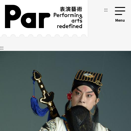
跳到主要內容區塊
網站導覽
:::
:::