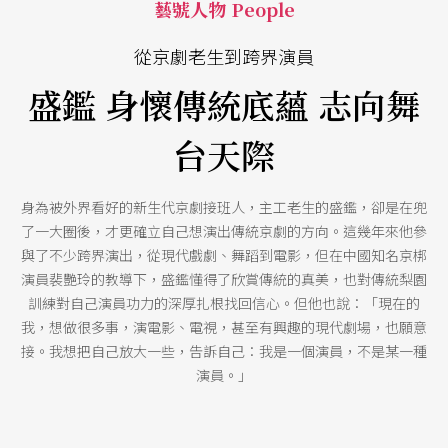
藝號人物 People
從京劇老生到跨界演員
盛鑑 身懷傳統底蘊 志向舞
台天際
身為被外界看好的新生代京劇接班人，主工老生的盛鑑，卻是在兜
了一大圈後，才更確立自己想演出傳統京劇的方向。這幾年來他參
與了不少跨界演出，從現代戲劇、舞蹈到電影，但在中國知名京梆
演員裴艷玲的教導下，盛鑑懂得了欣賞傳統的真美，也對傳統梨園
訓練對自己演員功力的深厚扎根找回信心。但他也說：「現在的
我，想做很多事，演電影、電視，甚至有興趣的現代劇場，也願意
接。我想把自己放大一些，告訴自己：我是一個演員，不是某一種
演員。」