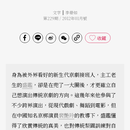
|
文字
李晏如
第229期 / 2012年01月號
收藏
身為被外界看好的新生代京劇接班人，主工老
生的
盛鑑
，卻是在兜了一大圈後，才更確立自
己想演出傳統京劇的方向。這幾年來他參與了
不少跨界演出，從現代戲劇、舞蹈到電影，但
在中國知名京梆演員
裴艷玲
的教導下，盛鑑懂
得了欣賞傳統的真美，也對傳統梨園訓練對自