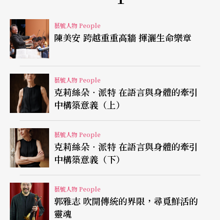
《再現東風》，他先後於小劇場演出《螞蟻洞中的
原型記號》、《麥可傑克森》，和商業色彩濃重的
藝號人物 People
陳美安 跨越重重高牆 揮灑生命樂章
《非常林奕華之水滸傳》、《當岳母刺字時…媳婦
是不贊成的》。電視劇「那一年鳳凰花開時」去年
剛結束，受徐克點名的電影新作《龍門飛甲》又旋
藝號人物 People
克莉絲朵．派特 在語言與身體的牽引
即上映。
中構築意義（上）
回到團內，國光近年的招牌新編戲《狐仙故事》、
藝號人物 People
《百年戲樓》裡，盛鑑拿下髯口，擦上妝粉，少了
克莉絲朵．派特 在語言與身體的牽引
黑白分明的性別界線、多了曖昧不明的陰柔，儼然
中構築意義（下）
又是一條為他量身打造的全新戲路，為他招來更多
藝號人物 People
注視目光。
郭雅志 吹開傳統的界限，尋覓鮮活的
靈魂
「我其實比較想演傳統戲。」然而他這麼說，「外