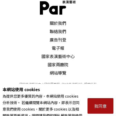
格），也在根本觀念上，給盛鑑上了一次震撼教
育。
PAR 表演藝術雜誌
關於我們
究竟是什麼樣的衝擊？「舉個簡單的例子吧，以前
聯絡我們
我們都覺得愈大聲、愈嘹亮、愈高亢愈好，要讓最
廣告刊登
後一排都可以清楚聽見。」但追溯歷史，這習慣是
電子報
國家表演藝術中心
來自百年前，戲班跑碼頭、天天在大外台唱戲所
國家兩廳院
致。「當時那是為了生存而唱，必須用力，談不上
網站導覽
質感這件事情。可是現在進了劇場，觀眾都聽得
見。新的問題應該是：怎樣把音質修好？」
國家表演藝術中心國家兩廳院《PAR表演藝術》版權所有
本網站使用 cookies
©
2022
Performing arts redefined. All Rights Reserved
為提供您更多優質的內容，本網站使用 cookies
統一編號 Tax Id number 00973926
「裴老師曾問我說：『你們是唱戲，還是叫
分析技術。 若繼續閱覽本網站內容，即表示您同
本站所提供相關演出資訊，如有異動應以主辦單位公告為準。
我同意
戲？』」盛鑑笑說，當下他愣了，從小到大給教育
意我們使用 cookies，關於更多 cookies 以及相
服務條款
｜
隱私權聲明
｜
著作權聲明
關政策更新資訊，請閱讀我們的隱私權政策與使用