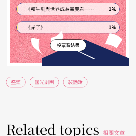
能以更快速度仿傚並掌握住現代肢體，「然後我忽
1%
《轉生到異世界成為嘉慶君—發現我的祖先是詐騙集團!?》
然明白了，是傳統的力量。」
1%
《赤子》
近一米八的身高，稜角分明的輪廓、介於英氣與秀
氣間的五官，卅八歲的盛鑑，談起話，斯文儒雅
投票看結果
中，還是有種孩子氣的天真與不羈。他穿顏色鮮艷
的潮流服裝拍宣傳照、他聽流行天王麥可．傑克森
長大，他甚至對百貨專櫃的所有保養品牌深有研
盛鑑
國光劇團
裴艷玲
究。若與他在私下場合初識，很難相信他就是《戰
太平》中鬍長及腹的武老生。
「我其實比較想演傳統戲。」
Related topics
近幾年來，盛鑑的「外務」很多。除了早期舞作
相關文章