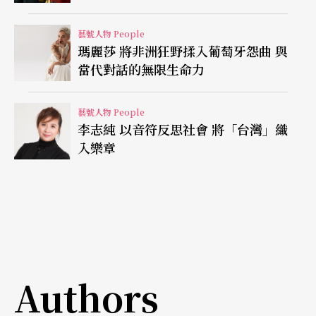
界看到新戲裡的盛鑑，可能是光鮮亮麗、演技很好
藝號人物 People
的，但對我而言，這些好，都來自傳統為我打下的
瑪麗莎 將非洲狂野揉入葡萄牙怨曲 與
當代對話的無限生命力
良好底子。」為增加說服力，盛鑑還舉了一個很有
畫面的例子：「我洗澡時，在浴室裡一個人順口唱
藝號人物 People
來的都是傳統段子。」
李志純 以音符反思社會 將「台灣」織
入樂章
很多人不知道，盛鑑很懂品茶，也時常選購營養食
品，旅行時連被子枕頭都要帶去，平時可以整天足
不出戶看小說電影。這樣「老派」的生活習慣，也
許從盛鑑九歲進入劇校，被老師指定了「老生」行
當，當場因為「角色不酷」而淚如雨下的那年，就
Authors
隱約開始發展了。