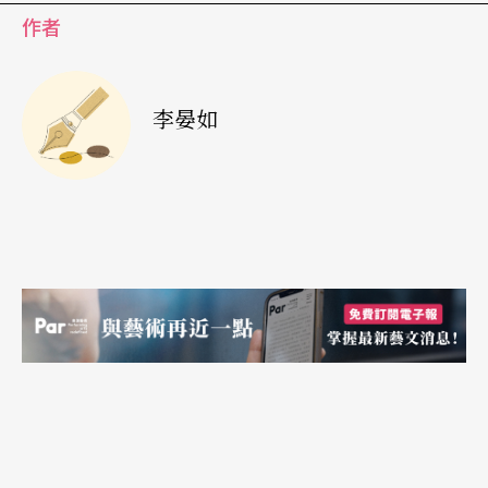
幼年在板橋的眷村長大，盛鑑是個好動的台北小
作者
孩，被家人連哄帶騙地送進小陸光劇校，過著成天
挨學長打的生活。由於個性好強，盛鑑拚了命練
李晏如
功，國二時，已經成為主角，由學長姊為他傍戲。
一九九三年，離開了劇校的盛鑑，白天在三軍劇隊
演出，晚上在國立藝專上課，前後花了三年。一九
九五年，盛鑑正式進入國光，列五等，開始長達十
年的職業劇團生活。
「徒兒啊，你就去吧！」
少年時期的盛鑑，對傳統的熱情自然並非始終如
一。加入國光後，前期他持續努力練功，終於熬出