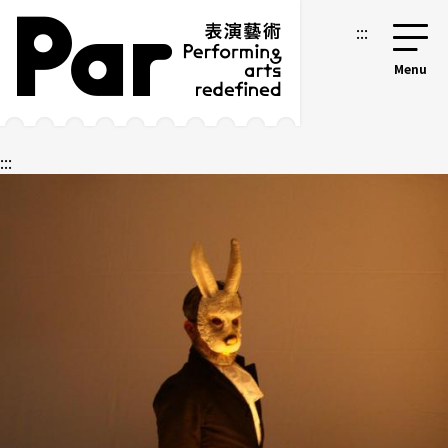
跳到主要內容區塊
網站導覽
:::
:::