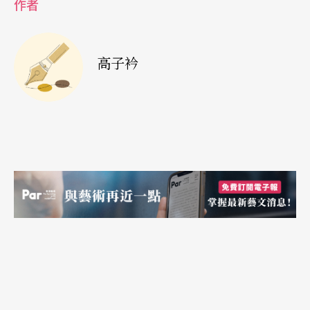
解說圖畫》一作中，藝術家便於頭上澆滿了蜂蜜、
作者
覆蓋著金箔，懷裡則抱著一隻死去的野兔，並在掛
滿他作品的畫廊內向兔子解釋這些創作的意義。採
高子衿
用不與藝術發生聯想的素材，波依斯認為這是因為
藝術並不僅為藝術家獨有，更該包涵人類一切生命
力和創造力的產物，故而每個人都具有解放個人想
像力的必然能力。或許波依斯與那個十六世紀的故
事，兩者都不是真正的重點，而它們在當時也不是
尋常的行為，因而更重要的意義在於這些提示是否
開啟了我們的想像？除了運用知識去認識這個世界
之外，我們更需要「如同訓練肌肉一般去運動、喚
醒我們的想像力，進而創造我們都未必能夠完全理
解的世界」，一如克里斯汀．赫佐所說。