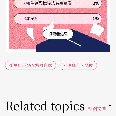
2%
《轉生到異世界成為嘉慶君—發現我的祖先是詐騙集團!?》
影映照著高低懸掛於半空中的七件黑色軟雕塑，提
示了近五個世紀之前，位在巴黎近郊的皇室行宮之
1%
《赤子》
場景，原先背躺在一張不鏽鋼材質桌上，遠看與黑
投票看結果
色填充物無異的女舞者，經頭戴著兔子面具、腳上
卻穿著白色球鞋的男舞者（演員？）喚醒之後，開
始了肢體的舞動，且隨著兔子先生不斷將地面的燭
台撿拾至金屬桌子上，愈見寬敞的舞台空間和音樂
伽里尼1545在楓丹白露
克里斯汀．赫佐
的啟動，這位前里昂歌劇院芭蕾舞者茱莉．吉柏（J
ulie Guibert）也像是獲得了律動的允許，繼而愈來
愈能自由地擺動、伸展身體；而來自於十六世紀荷
蘭繪畫靈感的臉妝，亦如在不同時代中皆有其喜
Related topics
相關文章
好、設定的裝飾風格，我們彷彿正在欣賞那個特定