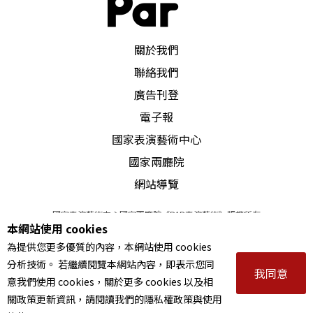
PAR 表演藝術雜誌
關於我們
聯絡我們
廣告刊登
電子報
國家表演藝術中心
國家兩廳院
網站導覽
國家表演藝術中心國家兩廳院《PAR表演藝術》版權所有
本網站使用 cookies
©
2022
Performing arts redefined. All Rights Reserved
為提供您更多優質的內容，本網站使用 cookies
統一編號 Tax Id number 00973926
分析技術。 若繼續閱覽本網站內容，即表示您同
本站所提供相關演出資訊，如有異動應以主辦單位公告為準。
我同意
意我們使用 cookies，關於更多 cookies 以及相
服務條款
｜
隱私權聲明
｜
著作權聲明
關政策更新資訊，請閱讀我們的隱私權政策與使用