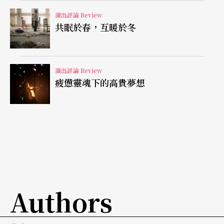
度，因而不禁令人猜想，那位在全場裡皆不進行既
演出評論 Review
共眠於春，互暖於冬
定認知下「跳舞」舉動的男舞者，回歸一個普通人
身體姿態與日常行為的「舞蹈」形式，不但在更大
程度上喚起觀者對於舞者身體與四周空間的互動感
演出評論 Review
疲憊靈魂下的高貴夢想
知（相較於舞者自成一個內聚的時空存在），其頭
上所戴的兔子面具，除了像是童話故事中，那個帶
領你進入奇幻世界的白兔先生角色，是否還具有更
多同樣能朝藝術類種尋找的指涉？
廿世紀行為藝術和觀念藝術重要的代表藝術家約瑟
夫．波依斯（Joseph Beuys），曾在作品中多次借
Authors
用兔子所帶來的象徵意涵，例如在《如何向死兔子