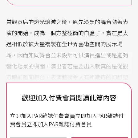
當觀眾席的燈光熄滅之後，原先漆黑的舞台隨著表
演的開始，成為一個方整極簡的白盒子，實在是太
過相似於被大量複製在全世界藝術空間的展示場
域，因而如同舞台並未設計可供演員進出或是能夠
變化場景的機關，演出者若是要出入就真的是從觀
眾眼前離開舞台，表演藝術令人有所期待的幻想塑
造，在觀賞《
伽里尼1545在楓丹白露
》的初始，就
歡迎加入付費會員閱讀此篇內容
已經被預示了該舞作與西方藝術史的必然關聯。
立即加入PAR雜誌付費會員立即加入PAR雜誌付
再現一五四五年的藝術融合
費會員立即加入PAR雜誌付費會員
而具有明確時空、人名指涉的名稱，則是第二個線