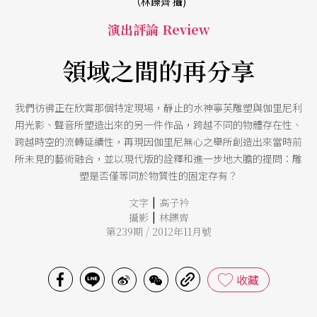
（林鑠齊 攝)
演出評論 Review
領域之間的再分享
我們彷彿正在欣賞那個特定現場，靜止的水神寧芙雕塑與伽里尼利
用光影、聲音所塑造出來的另一件作品，跨越不同的物體存在性、
跨越時空的流轉延續性，再現因伽里尼無心之舉所創造出來當時前
所未見的藝術融合，並以現代版的詮釋和進一步地大膽的提問：雕
塑是否僅等同於物質性的固定存有？
|
文字
高子衿
|
攝影
林鑠齊
第239期 / 2012年11月號
收藏