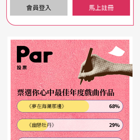
索，法國編舞家與跨領域藝術家
會員登入
克里斯汀．赫佐
馬上註冊
（C
hristian Rizzo）召喚了位於一五四五年法國的特定
背景，該年正是義大利雕塑家伽里尼（Benvenuto
Cellini）接受法王法蘭西斯一世（François I）的委
託，理當繳交兩件作品的時刻，然而克里斯汀．赫
佐卻提到，實際上這位私德有些敗壞的藝術家，卻
投票
只提出了一件靈感來自於水神寧芙仙女（Nymph）
的浮雕，為了避免國王發現真相而大發雷霆，藝術
票選你心中最佳年度戲曲作品
家聰明地運用音樂、燈光效果，在原來作品的周圍
68%
《夢在海潮那邊》
創造了讓現場觀眾著迷而信服的「第二件作品」，
眾人也因此忘了追究的念頭。
29%
《幽戀牡丹》
舞台上原先散落在地面的微弱燭火，燈火搖曳的光