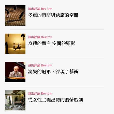
現場，靜止的水神寧芙雕塑與伽里尼利用光影、聲
演出評論 Review
音所塑造出來的另一件作品，跨越不同的物體存在
多重的時間與缺席的空間
性、跨越時空的流轉延續性，再現因伽里尼無心之
舉所創造出來當時前所未見的藝術融合，並以現代
演出評論 Review
版的詮釋和進一步地大膽的提問：雕塑是否僅等同
身體的留白 空間的顯影
於物質性的固定存有？能否自台座走下，轉變觀看
的視點、台座上紀念性質的神聖性？以及舞蹈與雕
演出評論 Review
塑甚至是其他領域之間的再分享可能？
消失的冠軍，浮現了藝術
兔子先生的指涉
演出評論 Review
由於茱莉．吉柏臉妝與髮式對於荷蘭畫派的投射，
從女性主義出發的溫情戲劇
該流派掙脫了千百年來神話與宗教題材對於藝術創
作的束縛，進而開拓藝術反映現實生活的深度與廣