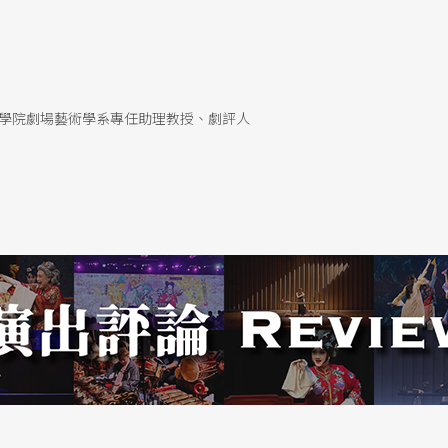
無期待、對崇高已無信念的社會中，抗拒被物質收
轉變為當下的悲憤。
琴音
學院劇場藝術學系專任助理教授、劇評人
創作者（包括演員與設計）的努力，讓演出的整體
困惑，卻因此被逐漸軟化熨平，使得這個演出作品
拉提琴」的裂隙間，傳來的則是觀眾的陣陣笑聲，
，而是在一個更接近社會現實的尋常空間中，以更
未能如願的副標題「向
布萊希特
致敬」所暗示的做
一樣的琴音，真正會讓我們感覺到羞愧、憤怒、哀
真正試圖做些什麼改變自己、改變他人。否則，我