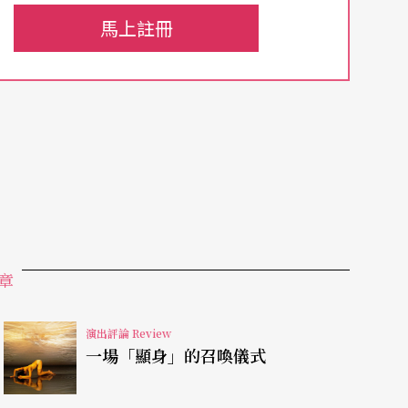
、可能永遠無解的困境，所謂的絕對真相，不僅不
馬上註冊
題其實在於，我們是否真的樂意隨著這個不止的循
見，這亦是劇作家提出的問題。因此，我不確定我
前這是我寫過最好的劇本。」但我比較能夠確定的
離的、無可迴避、無法忽視的文本。
加抗拒「上帝就是賈伯斯」的現象，我們都或多或
timacy），更甚者，對個人維持生存尊嚴的必要
章
說？究竟能有誰聽得懂？究竟有沒有人能不為悠揚
演出評論 Review
一場「顯身」的召喚儀式
個結構清楚，人物鮮明，有夠多嘲諷趣味，也有適