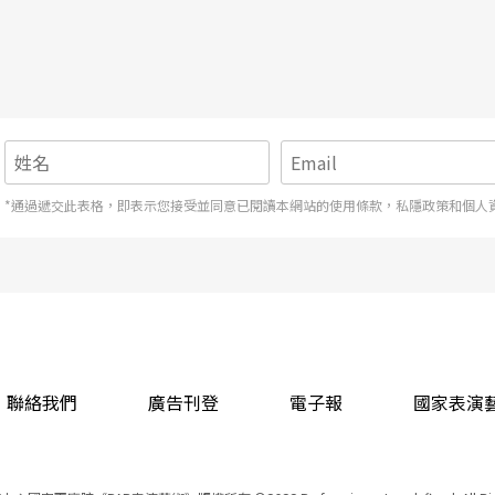
波的笑聲和掌聲，一陣陣的悠揚樂音中……
*通過遞交此表格，即表示您接受並同意已閱讀本網站的使用條款，私隱政策和個人
聯絡我們
廣告刊登
電子報
國家表演