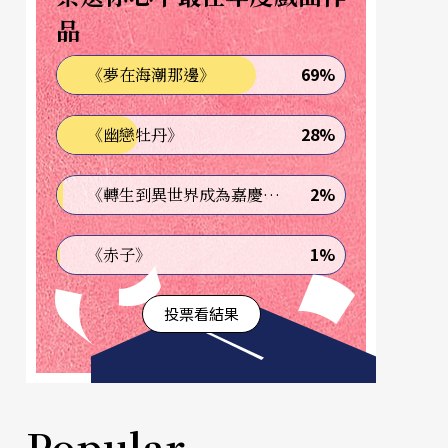
品
69%
《夢在海潮那邊》
28%
《幽戀牡丹》
2%
《轉生到異世界成為嘉慶君—發現我的祖先是詐騙集團!?》
1%
《赤子》
投票看結果
Popular