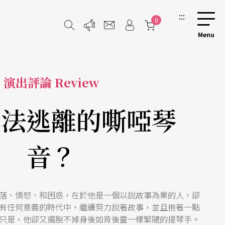
:::
0
演出評論 Review
無法逃離的嘶啞琴
音？
落、憤怒、和困惑，在於他是一個以說故事為業的人，卻
有任何意義的時代中，繼續努力說著故事，並且抱著一點
只是，他卻又擺脫不掉身後如背後靈一樣緊隨的提琴手。