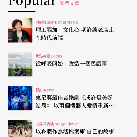
熱門文章
兩廳院櫥窗 Hot at NTCH
理工腦加上文化心 期許讓老店走
在時代前端
焦點專題 Focus
從呼吸開始，改造一個馬戲團
藝訊 News
東尼獎最佳音樂劇《或許是美好
結局》 以兩個機器人愛情重新凝
視有限人生
四界看表演 Stage Viewer
以身體作為活檔案庫 自己的故事