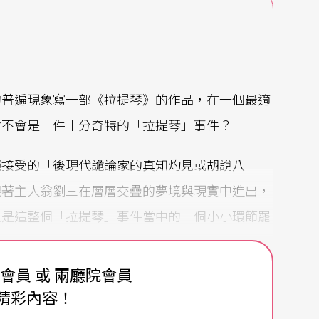
的普遍現象寫一部《拉提琴》的作品，在一個最適
會不會是一件十分奇特的「拉提琴」事件？
絕接受的「後現代詭論家的真知灼見或胡說八
跟著主人翁劉三在層層交疊的夢境與現實中進出，
只是這整個「拉提琴」事件當中的一個小小環節罷
費會員 或 兩廳院會員
精彩內容！