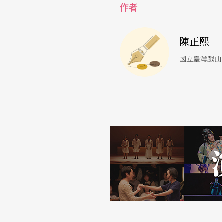
作者
劇作家一貫的執念所在，那是在一個對理想已
編的掙扎，顯著的差別，只在從過往的自嘲，
陳正熙
期待真正會讓我們感覺到羞愧、憤怒、哀傷的
國立臺灣戲曲
在國家戲劇院的堂皇屋宇中，導演和一群專業
品質似乎無可挑剔，劇作家的失落、憤怒、和
停留在「專業拉提琴」的反諷，至於劇作家「
和鏡框之後之外隱隱約約的悠揚琴音。
因此，我希望這部作品不是在國家戲劇院演出
粗糙、更疏離的手法呈現，或許也就是劇作家
法，換言之，即便是拉提琴，也要拉出真正不
傷的琴音，並且會逼著我們在離開劇場之後，