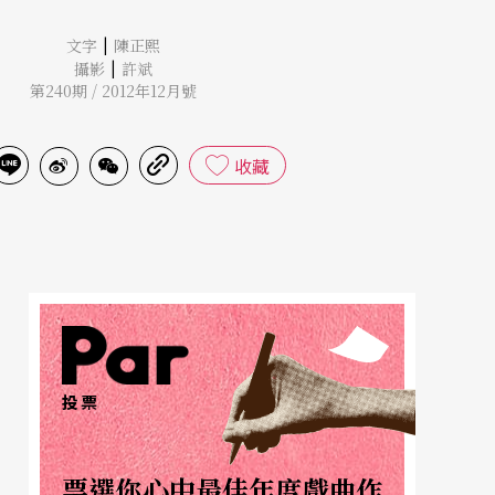
|
文字
陳正熙
|
攝影
許斌
第240期 / 2012年12月號
收藏
投票
票選你心中最佳年度戲曲作