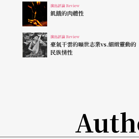
當分量的批判（說教）的文本，以一個現實連
演出評論 Review
飢餓的肉體性
不在，無時不在，簡單清楚，直指核心。
雖然少了許多髒話，但《拉提琴》中仍然充滿
演出評論 Review
然是一個又一個的辯證，而這些語言與辯證，
豪氣干雲的曠世志業vs.細緻靈動的
民族情性
以為，也是這個作品最動人的部分。
動人之處，在於劇作家的失落、憤怒、和困惑
個故事已經不再有任何意義的時代中，繼續努
望，只是，他卻又擺脫不掉身後如背後靈一樣
人翁劉三的腦袋中，都讓他在一種狂亂的情境
Auth
生存／生活的每一個領域。
如果我們將《拉提琴》放在自《夜夜夜麻》和