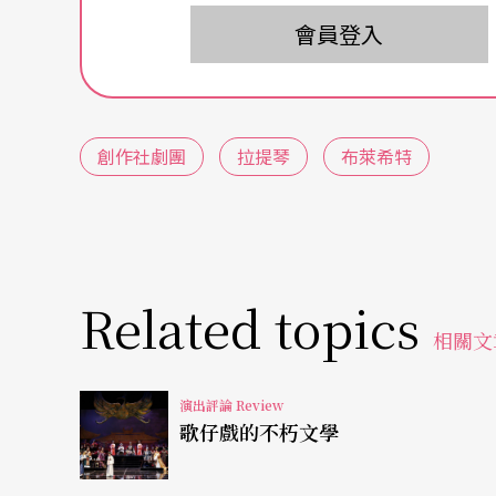
這一切就像是個「雞生蛋，蛋生雞」循環不止
會員登入
存，更可能成為合理化壓迫的說詞，真正的問
環，就以逃離為樂，就以犬儒自傲？依個人所
是否同意劇作家自言：「我持平地說，截至目
創作社劇團
拉提琴
布萊希特
是，這是劇作家截至目前寫過，最讓人無從逃
因為，我們都或多或少接受了、默許了、或不
少接受了「拉提琴」在這個社會的正當性（legi
性。
Related topics
相關文
只是，《拉提琴》的故事與教訓，究竟能對誰
的提琴聲所惑，不在彼此的餵養反芻中陶醉？
演出評論 Review
歌仔戲的不朽文學
就作品本身看，劇作家保持清醒，給了我們一