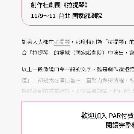
創作社劇團《
拉提琴
》
11/9
～11
台北
國家戲劇院
如果人人都在
拉提琴
，那麼特別為「拉提琴」
合「拉提琴」的場域（國家戲劇院）中演出，
以上一段像繞口令一般的文字，雖是劇作家拒
道」，卻是我在演出當中一直努力保持清醒，
最終達到的重要結論。即使這篇評論，也可能
了。
歡迎加入 PAR付
最讓人無可迴避的文本
閱讀完整