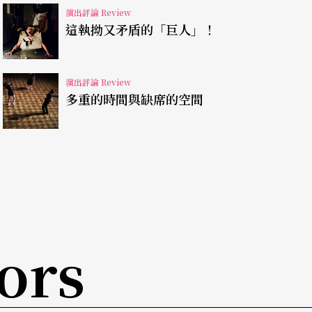
結夢境的循環敘事，說明了「拉提琴」現象的無所
演出評論 Review
這執拗又矛盾的「巨人」！
了語言，雖然加入了多媒體，但主人翁的腦袋裡仍
演出評論 Review
不僅構成整部作品、整個演出最核心的部分，個人
多重的時間與缺席的空間
，在於他是一個以說故事為業的人，卻被迫要在一
力說著故事，並且抱著一點點引起閱聽者興趣的希
緊隨的提琴手。這些失落、憤怒、和困惑，都在主
中翻滾不止，也就讓這部作品充滿政治，指向我們
ors
《黑夜白賊》以來的整體脈絡中看，其實可以看出