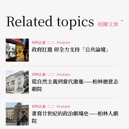
往希臘，接受古希臘文明遺址的洗禮兩個月之後，
才回國開始排戲（註5）。這般耗時又耗資地在戲劇
Related topics
藝術上下功夫，恐怕是今日戲劇創作者所望塵莫及
相關文章
的。
特別企畫（二） Feature
搬新家稱霸劇壇 新總監起死回生
政府扛鼎 卯全力支持「公共論壇」
由於，胥坦與葛律伯的作品，實在太受歡迎了，赫
列雪河岸邊的小小劇院老是爆滿，不得不另覓他
特別企畫（二） Feature
從自然主義到當代激進——柏林德意志
處。於是，當初閒置於列寧廣場的世界電影院，便
劇院
按照胥坦的意願與想法被改建為劇院。它特殊的地
方在於，捨棄固定舞台與觀眾席的設計，將演出場
特別企畫（二） Feature
書寫廿世紀的政治劇場史——柏林人劇
地完全置空，如此一來，便可以隨每部戲的需求，
院
變換搭置不同的舞台與觀眾席，其靈活性與多功能