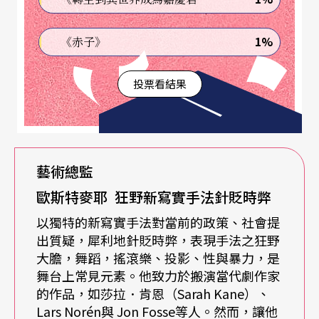
成員一律平等，在劇目政治決策與劇本挑選上享有
1%
《赤子》
共同的決定權。
投票看結果
在演出上，胥坦主張謹慎地處理文字，精確地提出
心理詮釋（註2），因此，每齣戲都是他與演員們以
修道士般刻苦耐勞的精神共同鑽研劇本的成果。胥
坦民主開放的作風，以及與演員同甘苦共患難的工
藝術總監
作方式，不但造就了一批優秀演員，更對德國戲劇
歐斯特麥耶 狂野新寫實手法針貶時弊
新生代起了深遠的影響。而對文本的理性探索，儼
以獨特的新寫實手法對當前的政策、社會提
然成了該劇院的風格與傳統。一位資深演員曾笑談
出質疑，犀利地針貶時弊，表現手法之狂野
大膽，舞蹈，搖滾樂、投影、性與暴力，是
道：「當初連看門人都拿著演出文本在讀，知道我
舞台上常見元素。他致力於搬演當代劇作家
們每場戲在演什麼呢！」（註3）由此可見，該劇院
的作品，如莎拉．肯恩（Sarah Kane）、
Lars Norén與 Jon Fosse等人。然而，讓他
對劇本重視的程度。