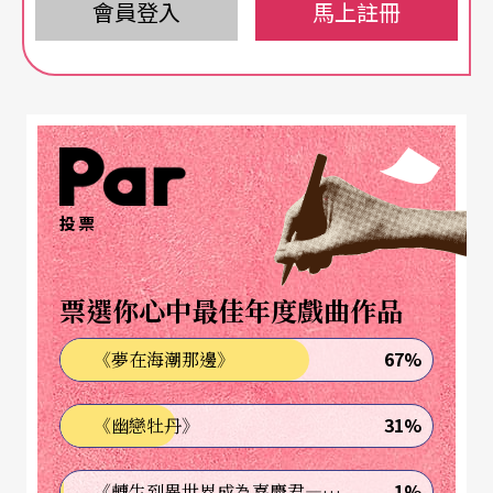
動脈的劇目而共同創立的，當初的劇院位在前西柏
會員登入
馬上註冊
林的赫列雪河岸邊，十分靠近柏林圍牆。因此，原
名「赫列雪河岸邊的觀劇院」（Schaubühne am H
alleschen Ufer）。（註1）
彼得．胥坦領軍 建立重視文本傳統
投票
成立之初，劇院其實沒有特別突出的表現，直到一
九七○年導演彼得．胥坦（Peter Stein）帶他的劇
票選你心中最佳年度戲曲作品
團進駐後，才水漲船高。他讓列寧廣場劇院受到世
67%
《夢在海潮那邊》
界矚目，更將德國戲劇帶入新的里程碑。且說，時
值六八學運兼反越戰和平運動（1968），在民主自
31%
《幽戀牡丹》
由呼聲高漲的影響下，胥坦與其同仁提出新的戲劇
工作模式，打破一般劇院的階級劃分，讓每個工作
1%
《轉生到異世界成為嘉慶君—發現我的祖先是詐騙集團!?》