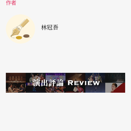
作者
卅出頭的導演歐斯特麥耶與卅中旬的編舞家
莎夏．
瓦茲
（Sasha Waltz）共執藝術總監一職，才起死回
林冠吾
生，吸引無數的年輕觀眾，更成功地打入國際舞
台。
儘管上座率大大提高了，可是，沒多久，劇院赫然
發現要同時養一個劇團與一個現代舞團，經濟負擔
實在太大。即使瓦茲的舞團風靡國內外，劇院畢竟
還是以舞台劇為重，因此，在資源分配上，舞團顯
然處於劣勢，令瓦茲深感委屈不平，○五年提前解
約求去。自此，由歐斯特麥耶一人獨掌藝術總監一
職，此後，劇院雖然時而邀請知名現代舞團如阿根
廷編舞家瑪蔻絲（Constanza Macras），但已經沒