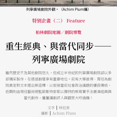
列寧廣場劇院外觀。（Achim Plum攝）
特別企畫（二） Feature
柏林劇院地圖／劇院導覽
重生經典、與當代同步——
列寧廣場劇院
雖然歷史不及其他劇院悠久，但成立半世紀的列寧廣場劇院卻以多
部精采製作，在德語劇壇享有重要地位。前有大導彼得．胥坦為劇
院奠定對文本提出新詮釋、以銜接當前社會政治議題的優良傳統，
近期則由現任藝術總監歐斯特麥耶以獨特的新寫實手法搬演經典與
當代劇作，屢屢讓劇評人與觀眾大呼過癮！
|
文字
林冠吾
|
攝影
Achim Plum