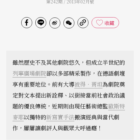
第242期 / 2013年02月號
收藏
雖然歷史不及其他劇院悠久，但成立半世紀的
列寧廣場劇院
卻以多部精采製作，在德語劇壇
享有重要地位。前有大導
彼得．胥坦
為劇院奠
定對文本提出新詮釋、以銜接當前社會政治議
題的優良傳統，近期則由現任藝術總監
歐斯特
麥耶
以獨特的
新寫實手法
搬演經典與當代劇
作，屢屢讓劇評人與觀眾大呼過癮！