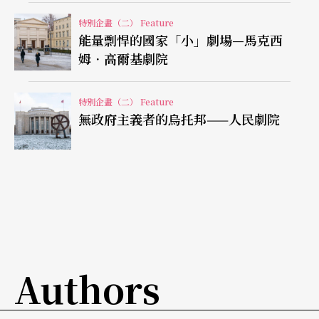
的現代設備，直到現在，沒有一家德國劇院可以與
特別企畫（二） Feature
能量剽悍的國家「小」劇場—馬克西
之匹敵（註6）。
姆．高爾基劇院
一九八一年搬入列寧廣場的新家後，除了歷史經典
特別企畫（二） Feature
劇之外，當代劇作家如波透．史特勞斯（Botho Str
無政府主義者的烏托邦——人民劇院
auß）、彼得．漢德克（Peter Handke）等人的作
品，也經常被列入定目劇中。一九八四年胥坦導契
訶夫的《三姐妹》，不但造就了他導演創作生涯的
高峰，同時也將劇院名聲升推向極致。毋庸置疑，
胥坦早已是列寧廣場劇院的靈魂人物，可以說，沒
有胥坦就沒有列寧廣場劇院。所以，當他於次年交
Authors
出藝術總監的棒子，劇院隨即陷入危機。直到世紀
之交，院長Schnitthelm決定孤注一擲，延攬當時才