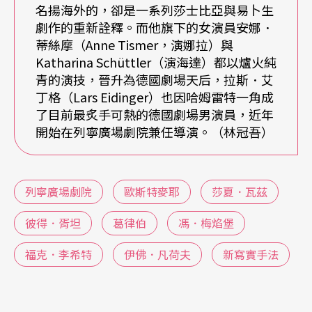
名揚海外的，卻是一系列莎士比亞與易卜生
劇作的重新詮釋。而他旗下的女演員安娜．
在胥坦的帶領下，劇院進入了黃金時代。與他並駕
蒂絲摩（Anne Tismer，演娜拉）與
齊驅的導演，是後來加入劇院的
Katharina Schüttler（演海達）都以爐火純
葛律伯
（Klaus Mic
青的演技，晉升為德國劇場天后，拉斯．艾
hael Grüber），其震撼整個歐洲劇界的驚人之舉
丁格（Lars Eidinger）也因哈姆雷特一角成
為：一九七七年根據德國作家赫德林的書信小說
Hy
了目前最炙手可熱的德國劇場男演員，近年
開始在列寧廣場劇院兼任導演。（林冠吾）
perion
製作的「冬之旅」計畫。葛律伯把演出場地
移到柏林奧林匹克運動場上，開創「戲劇馬拉松」
之先河（註4）。而他與胥坦共同推出的「古希臘計
列寧廣場劇院
歐斯特麥耶
莎夏．瓦茲
畫」，將希臘悲劇一系列地搬上舞台，從尤里庇德
彼得．胥坦
葛律伯
馮．梅焰堡
斯的《巴凱》
Bakchen
到愛斯奇勒斯的《奧瑞斯提
福克．李希特
伊佛．凡荷夫
新寫實手法
亞》
Orestie
，都造成極大的轟動。當時，為了讓演
員能夠深入體會文中的含義，胥坦還特地帶劇團前