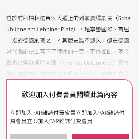
位於前西柏林選帝侯大道上的列寧廣場劇院（Scha
ubühne am Lehniner Platz），是享譽國際、首屈
一指的德國劇院之一。其歷史雖不悠久，卻在德國
當代戲劇史上寫下了輝煌的一頁，不僅如此，現今
藝術總監歐斯特麥耶（Thomas Ostermeier）還在
為它續寫中。去年劇院五時周年誕辰，身為創立人
之一的院長Jürgen Schnitthelm在慶祝會上正式宣
歡迎加入付費會員閱讀此篇內容
布卸任，依依不捨地與他辛苦經營了半個世紀的劇
院道別。列寧廣場劇院是他與四位同好Leni Langen
立即加入PAR雜誌付費會員立即加入PAR雜誌付
scheidt、Waltraut Mau、Dieter Sturm與Klaus Weif
費會員立即加入PAR雜誌付費會員
fenbauch於一九六二年，為推出觸碰當下社會政治