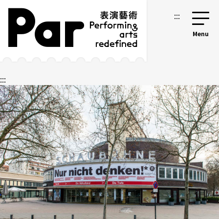
跳到主要內容區塊
網站導覽
:::
:::