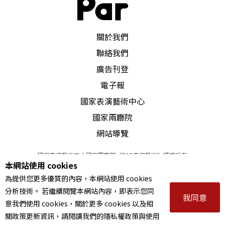
r）亦是身兼劇作家的導演，兩人通常只搬演自己的
劇作。前者著重探索德國年輕一代的自我身分認同
PAR 表演藝術雜誌
關於我們
問題，後者則關注在全球化的城市叢林中的後現代
聯絡我們
個體。然而，兩人循規蹈矩的導戲風格，並無特別
廣告刊登
出色之處，反而，以劇作家的身分享有較高的知名
電子報
度。
國家表演藝術中心
國家兩廳院
其他客座導演也在此呈現他們各自不同的戲劇美
網站導覽
學，如德國導演Volker Lösch 以演員合唱隊的形式
國家表演藝術中心國家兩廳院《PAR表演藝術》版權所有
控訴社會的不平等；比利時導演
伊佛．凡荷夫
（Ivo
本網站使用 cookies
©
2022
Performing arts redefined. All Rights Reserved
為提供您更多優質的內容，本網站使用 cookies
統一編號 Tax Id number 00973926
van Hoves）善用多媒體，突顯文本中人物在社會動
分析技術。 若繼續閱覽本網站內容，即表示您同
本站所提供相關演出資訊，如有異動應以主辦單位公告為準。
我同意
盪下依舊保有的人性與感人面向；德國導演兼音樂
意我們使用 cookies，關於更多 cookies 以及相
服務條款
｜
隱私權聲明
｜
著作權聲明
關政策更新資訊，請閱讀我們的隱私權政策與使用
家David Marton 集結歌手、演員與音樂家，跨越舞