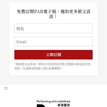
有定期的舞蹈節目了。
免費訂閱PAR電子報，獲取更多藝文資
訊！
經典重詮與新作搬演 貼近時代脈動
縱觀其劇目，大致以當代劇本為主導，但也涵蓋歷
史經典劇。在劇目與導演（包含駐院與客座導演）
的挑選上，取決標準總在於，以政治眼光對社會現
立即訂閱
實進行批判與剖析，並進而在編導、表演技法、與
*通過遞交此表格，即表示您接受並同意已閱讀本網站的使用
舞台美學上探索貼合當前社會現狀的寫實形式（註
條款，私隱政策和個人資料收集聲明。
7）。對當代劇本與觸及時代脈動的重視，即展現在
兩名駐院導演大將的創作背景上，
馮．梅焰堡
（Mar
:::
ius von Mayenburg） 原本就是列寧廣場劇院的戲
劇顧問與駐院作家，而
福克．李希特
（Falk Richte