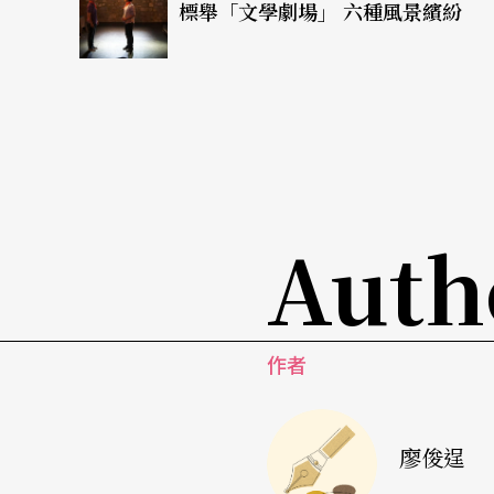
是到了一九八○年代，不分階級地，為現代化
標舉「文學劇場」 六種風景繽紛
暴力也往往像是種種政權所操作的國家機器，
仿，晃動著令人動容的生之顫抖。
王墨林從原著中抽取了四名角色：安蒂岡妮、
此外，全劇大量引用韓國民眾畫家洪成潭關於
臘悲劇走進具體的亞洲戒嚴時空。來自釜山、
Auth
各自的母語演出，激盪與衝撞，成為一種認識
作者
廖俊逞