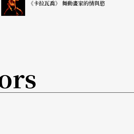
付出慘痛的代價，身心承受了莫大的傷痛。城邦的
《卡拉瓦喬》 舞動畫家的情與慾
無情地軋過活生生的肉體。這些家族身影十分相
伊斯、克里昂、希門，剪裁出一個新的演出版本。
「五月光州」民眾抗暴事件的詩作入戲，使得古希
北京、台北三地，四個不同文化背景的演員，操著
ors
彼此的繁複過程。