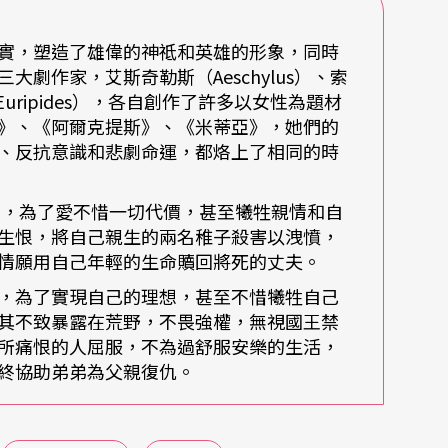
選擇字詞，製成八十個中英文紙卡；觀眾將從紙卡
文化的照片投影前，通過攝影，留下自己的肖像，
實，塑造了雄偉的神祗和英雄的形象，同時
劇作家，艾斯奇勒斯（Aeschylus）、索
Euripides），各自創作了許多以女性為題材
》、《阿爾克提斯》、《米蒂亞》，她們的
慘案發想，自二○○七年迄今不斷實驗延伸的「米
、反抗意識和悲劇命運，都烙上了相同的時
劇所描寫的「米蒂亞為報復丈夫傑森的背棄，而殺
本中，更見當代資本主義全球化之下，關於女性、
，為了愛不惜一切代價，甚至犧牲親情和自
生恨，將自己親生的兩名稚子殺害以洩憤，
或親或疏，都在這樣關乎男與女繁複訊息的文本
情願用自己年輕的生命贖回將死的丈夫。
這種交換／交流，也給予觀者有了再次反省男性女
，為了實現自己的理想，甚至不惜犧牲自己
孩子關係上的那份糾葛情結。
其不致暴露在荒野，不畏強權，無視國王禁
所痛恨的人屈服，不為過舒服安樂的生活，
，米蒂亞》也向觀眾傳遞一種開放感受，在不同版
終協助弟弟為父親復仇。
靈活調整演員數量和技術表現，並且思考如何與當
員和樂手周蓉詩和雷煦光，形成了原著的跨文化情