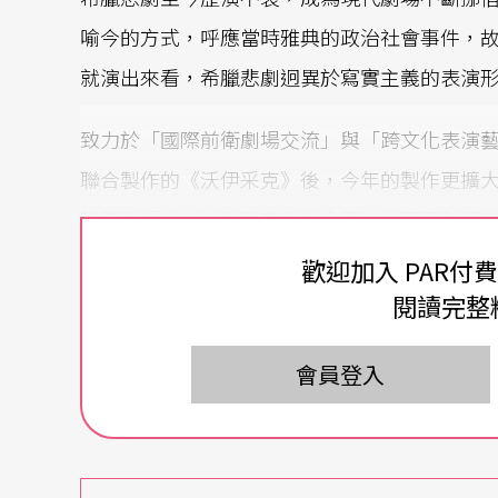
喻今的方式，呼應當時雅典的政治社會事件，
就演出來看，希臘悲劇迥異於寫實主義的表演
致力於「國際前衛劇場交流」與「跨文化表演
聯合製作的《沃伊采克》後，今年的製作更擴
隊與劇場人，以希臘悲劇為命題，共同面對經
夏波（Clyde Chabot）和資深劇場人王
歡迎加入 PAR付
閱讀完整
《又一個，米蒂亞》檢視兩性與親子關係
會員登入
二○一○年，法國「秘密集社」（La communau
雷特機器》為本的影像裝置劇場《（劇場的）
和展場的界線，顛分了「看」與「被看」的絕