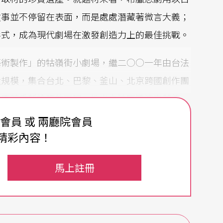
故事並不停留在表面，而是處處潛藏著微言大義；
形式，成為現代劇場在激發創造力上的最佳挑戰。
藝術製作」的牯嶺街小劇場，繼二○○一年由台法
大規模，集合台北、巴黎、釜山、北京跨國創作團
典原著重新詮釋的工程，推出由法國導演克萊德．
墨林分別執導的《又一個，米蒂亞》與《安蒂岡妮》。
費會員 或 兩廳院會員
精彩內容！
馬上註冊
te inavouable）導演克萊德．夏波曾以《哈姆
博物館》，進駐牯嶺街小劇場。該演出模糊了劇場
對區分；既是影像裝置展覽，又是個需要觀眾參與