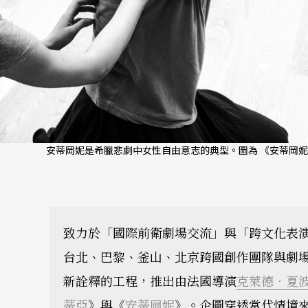
安蒂岡妮是希臘悲劇中女性自由意志的典型。圖為 《安蒂岡妮
致力於「國際前衛劇場交流」與「跨文化表
台北、巴黎、釜山、北京跨國創作團隊與劇
新詮釋的工程，推出由法國導演
克萊德．夏
蒂亞
》與《
安蒂岡妮
》。企圖穿透當代情境