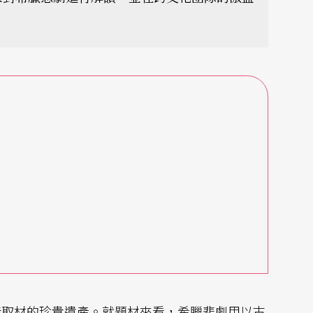
借取材的珍貴遺產。就題材來看，希臘悲劇用以古