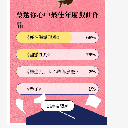
票選你心中最佳年度戲曲作
品
68%
《夢在海潮那邊》
29%
《幽戀牡丹》
2%
《轉生到異世界成為嘉慶君—發現我的祖先是詐騙集團!?》
1%
《赤子》
投票看結果