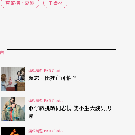
克萊德．夏波
王墨林
音樂在現場交疊唱和，實現了複語與分身的舞台幻
章
民主、自由的亞洲社會中，「戒嚴」真的過去了？
解讀，除了表述他迄今近卅年來對於前衛劇場的探
編輯精選 PAR Choice
透當代情境，與「伊底帕斯王三部曲」進行對話。
遺忘，比死亡可怕？
因叛國而遭曝屍示眾的哥哥，不惜違抗國王命令，
編輯精選 PAR Choice
遭眾叛親離、孤老一生的下場，道盡人性與國法無
歌仔戲挑戰同志情 雙小生大談男男
的存在之姿，他說，這是一個飽受城邦暴力欺凌的
戀
是台灣或韓國，或是日本，乃至於中國，許多人都
編輯精選 PAR Choice