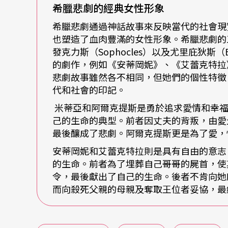
才能完成的表演：它從《哈姆雷特機器》中，
希臘悲劇的經典女性形象
中挑選，並在台灣廿世紀的歷史、政治、當代
希臘悲劇通過神話故事來反映當代的社會現
也塑造了血肉豐滿的女性形象。希臘悲劇的三大
創造屬於個人的一段歷史記憶。
發克力斯（Sophocles）以及尤里庇狄斯（
的劇作，例如《安蒂岡妮》、《艾蕾克特拉
《又一個，米蒂亞》是夏波由一樁法國的家庭
悲劇故事雖然各不相同，但她們的個性特徵
蒂亞文件」系列之作。 全劇儘管仍以原希臘悲
代和社會的印記。
死兩人所生的孩子」為基礎，但是在夏波的版
米蒂亞和阿爾克提斯是勇於追求愛情和幸福
己的生命的典型。前者因丈夫的背叛，由愛
愛情與社會關係的新貌。夏波表示，每個人，
最後釀成了悲劇。阿爾克提斯更是為了愛，
中，交換著基於個人的經驗，關於愛的議題。
安蒂岡妮和艾蕾克特拉則是具有自由的意志
性的「各司其所」的真實，以及分離之後，與
的生命。前者為了埋葬自己哥哥的屍首，使
令，最後獻出了自己的生命。後者不肯向她
延續《（劇場的）博物館》的精神，《又一個
而向殺死父親的母親及奪取王位者妥協，最
本中，不論是劇場或美術館的空間，夏波總是
地文化結合。《又一個，米蒂亞》加入台灣演