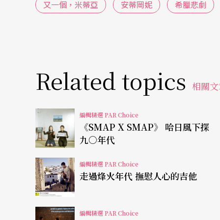
又一個，米蒂亞
安蒂岡妮
希臘悲劇
境，並通過角色鏡像的組列組合，輔以語言與
術。
透過《安蒂岡妮》解讀亞洲現代化歷程
Related topics
相關文
國家頒布的「解嚴」於今為何？在深以為享有
王墨林藉《安蒂岡妮》，進行一次亞洲觀點的
編輯精選 PAR Choice
索與亞洲社會的思考，並企圖積極而銳利地穿
《SMAP X SMAP》 哈日風下探
九○年代
《安蒂岡妮》原著中，主人翁安蒂岡妮為安葬
編輯精選 PAR Choice
最終犧牲性命；國王則為了保全法理道義，亦
走過烽火年代 撫慰人心的吉他
從兩全的極致衝突。王墨林從中看到另一艱難
家族身影，讓他反思東亞的生存經驗中，無論
編輯精選 PAR Choice