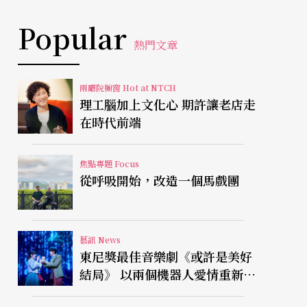
Popular
熱門文章
兩廳院櫥窗 Hot at NTCH
理工腦加上文化心 期許讓老店走
在時代前端
焦點專題 Focus
從呼吸開始，改造一個馬戲團
藝訊 News
東尼獎最佳音樂劇《或許是美好
結局》 以兩個機器人愛情重新凝
視有限人生