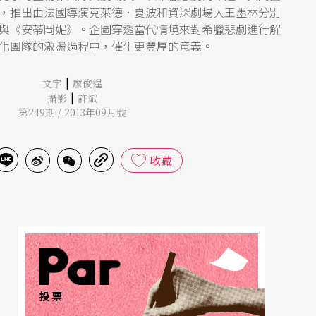
，推出由法國導演克萊德．夏波和資深劇場人王墨林分別
與《安蒂岡妮》。企圖穿透當代情境來對希臘悲劇進行解
化團隊的激盪過程中，催生更豐厚的意義。
|
文字
廖俊逞
|
攝影
許斌
第249期 / 2013年09月號
收藏
投票