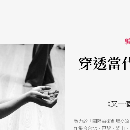
編
穿透當
《又一
致力於「國際前衛劇場交流
作集合台北、巴黎、釜山、