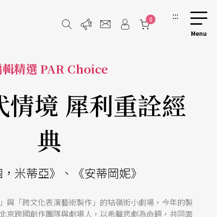
:::
0
輯精選 PAR Choice
代情境 犀利重詮經
典
個，米蒂亞》、《安蒂岡妮》
」與「跨文化表演藝術製作」的牯嶺街小劇場，今年的製
北京跨國創作團隊與劇場人，以希臘悲劇為命題，共同面