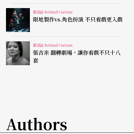
踏入暗黑世界，走回光明仍盼回顧
藝活誌 Behind Curtain
限地製作vs.角色扮演 不只看戲更入戲
因 劇團人力吃緊，一場演出只能一位觀眾，這是做
環境劇場必須面對的現實：當觀眾走在未知安危的
路徑中，很多地方都得有工作人員看顧，「我騙旅
藝活誌 Behind Curtain
張吉米 翻轉劇場，讓你看戲不只十八
館說要拍片，但 其實他們根本不在乎、也不需要節
套
目單上放廣告，他們只在意有沒有付錢、晚上回不
回來睡，很難想像觀眾一個人戴著耳機走進這
裡。」黃思農找來江湖味十足的親 朋好友穩住場
面，讓觀眾得以安全走進獅子林而不被獅子扒吞，
「對我來說，萬華、西門町都很迷人，這裡有些店
Authors
是沒有名字的，你必須要取得某種類似會員證的東
西才能進去，我從小就想拿到那些入門卡。」