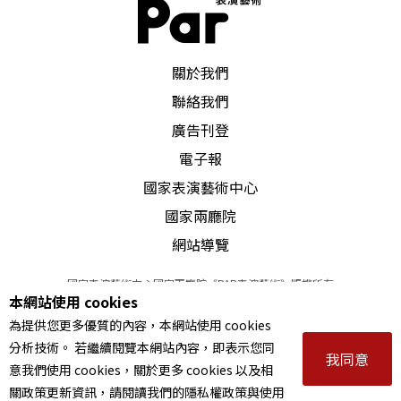
PAR 表演藝術雜誌
關於我們
聯絡我們
廣告刊登
電子報
國家表演藝術中心
國家兩廳院
網站導覽
國家表演藝術中心國家兩廳院《PAR表演藝術》版權所有
本網站使用 cookies
©
2022
Performing arts redefined. All Rights Reserved
為提供您更多優質的內容，本網站使用 cookies
統一編號 Tax Id number 00973926
分析技術。 若繼續閱覽本網站內容，即表示您同
本站所提供相關演出資訊，如有異動應以主辦單位公告為準。
我同意
意我們使用 cookies，關於更多 cookies 以及相
服務條款
｜
隱私權聲明
｜
著作權聲明
關政策更新資訊，請閱讀我們的隱私權政策與使用