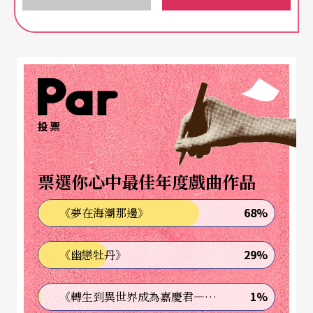
境劇場吧，「當生活與演出都在這裡，創作到 底為
了什麼？聯展會逼我們不斷檢視自己。」
從公寓開始，到西門町探密
「最初我們 是用環境劇場去想，作品必須貼近公寓
投票
既有技術條件、納入環境及規劃動線。」黃思農認
為在公寓做戲更像電影，觀眾近，細節縮放選取更
票選你心中最佳年度戲曲作品
細膩，演員真假虛實一眼 看穿；創作者也要思考怎
68%
《夢在海潮那邊》
麼做才適合這裡，「每一屆聯展起碼有一篇劇評提
到第四面牆，也總有創作者會處理自然主義的東
29%
《幽戀牡丹》
西，這是空間的特性。我們不強調也不強 迫互動，
觀看、注視、偷窺、凝望就是一種參與。互動中，
1%
《轉生到異世界成為嘉慶君—發現我的祖先是詐騙集團!?》