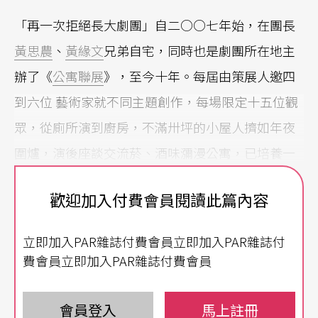
「再一次拒絕長大劇團」自二○○七年始，在團長
黃思農
、
黃緣文
兄弟自宅，同時也是劇團所在地主
辦了《
公寓聯展
》，至今十年。每屆由策展人邀四
到六位 藝術家就不同主題創作，每場限定十五位觀
眾，從廁所演到廚房，不滿卅坪的小屋人擠如年夜
圍爐，演後座談交流菸、酒味瀰漫公寓，已培養一
票死忠聯展戲迷。 「當年華山很便宜、各路藝術家
歡迎加入付費會員閱讀此篇內容
都在那混，我正想做
環境劇場
結果華山就被接管，
其他替代空間不是產權不明就是不開放，去公家機
立即加入PAR雜誌付費會員立即加入PAR雜誌付
關也問不出答覆。」黃思農也曾 想過占領廢墟做環
費會員立即加入PAR雜誌付費會員
境劇場，考量技術及預算成本作罷。想起過往和臨
界點等團的公寓演出經驗，不然就拿自己家來做環
會員登入
馬上註冊