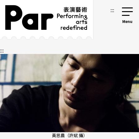
跳到主要內容區塊
網站導覽
:::
:::
黃思農（許斌 攝）