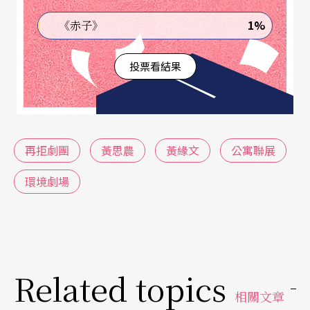
觀眾的主動性是我特別在意的。我不想刻意命令觀
1%
《赤子》
眾動作思考，不想強迫互動。創作者在公寓必須建
立跟 觀眾的互動模式及遊戲規則，在創作脈絡上與
投票看結果
觀眾相遇、自然而然建立關係。」
今年聯展，劇團實踐了他們一直掛心上的「讓公寓
走出公寓」，邀三 位創作者在各自挑選的公寓演
再拒劇團
黃思農
黃緣文
公寓聯展
出。陳仕瑛把觀眾拉到宜蘭看戲、張吉米在自家辦
環境劇場
心靈講座、「酸屋」在永和《神遊生活》。基於成
本考量，黃思農原本退居幕後，但 劇團成員認為他
的作品在聯展有其必要性，幾番折衷，他選擇讓觀
眾在西門町邊走邊看，耳機裡說著一個關於妓女之
Related topics
死的萬華偵探故事，「觀眾首先在公園集合，會 拿
相關文章