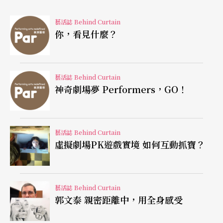
到一個地圖一個耳機，按地圖穿越美國接電影街獅
子林。第一站是很舊的旅館房間，旅館接待員會給
藝活誌 Behind Curtain
你，看見什麼？
觀眾一捲錄音帶，是之前住這裡的失憶偵探以時序
錯亂的方式 談論他手上關於旅館姦殺案的線
索……」黃思農花了不少時間找演出場地，終於找
藝活誌 Behind Curtain
神奇劇場夢 Performers，GO！
到這間能聽到隔房激情聲響、真的有性交易和皮條
客的旅館，「其實是蠻複雜的故 事：妓女娜娜、失
憶偵探、一個有順風耳的遊民。觀眾最後會聽著遊
藝活誌 Behind Curtain
虛擬劇場PK遊戲實境 如何互動抓寶？
民聲音指引穿越非法賭場、上到獅子林空中花園天
台，那裡現已是廢墟但曾是遊民聚集地。觀眾 從天
頂往下看著集合住宅一間間公寓，邊聽遊民說起一
藝活誌 Behind Curtain
郭文泰 親密距離中，用全身感受
場未來會發生在眼前的大火。」