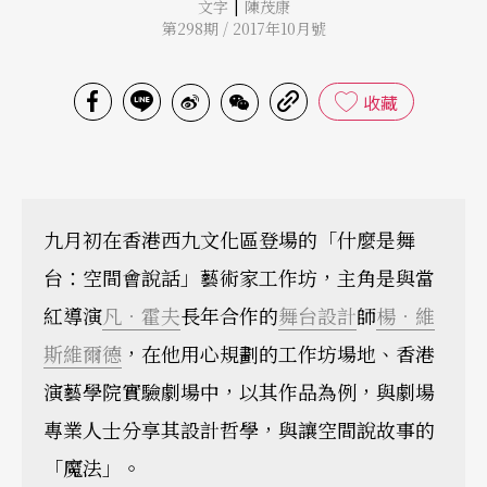
|
文字
陳茂康
第298期 / 2017年10月號
收藏
九月初在香港西九文化區登場的「什麼是舞
台：空間會說話」藝術家工作坊，主角是與當
紅導演
凡．霍夫
長年合作的
舞台設計
師
楊．維
斯維爾德
，在他用心規劃的工作坊場地、香港
演藝學院實驗劇場中，以其作品為例，與劇場
專業人士分享其設計哲學，與讓空間說故事的
「魔法」。