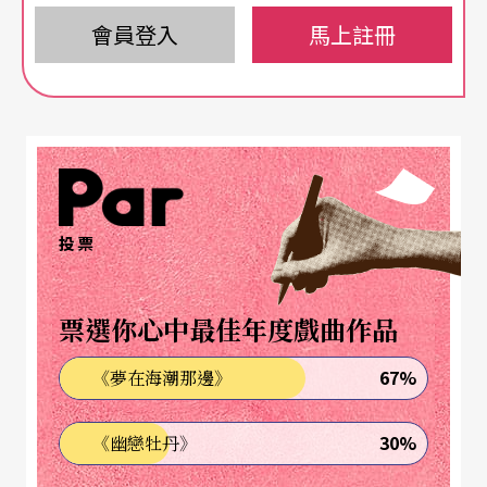
會員登入
馬上註冊
楊．維斯維爾德是今年的主角。七月底的兩週，由
林奕華與西九文化區表演藝術主管劉祺豐所主持的
演出放映與討論工作坊，播放十一部阿姆斯特丹劇
團的作品、十一個由維斯維爾德設計的演出空間，
包括《人聲》、《源泉》、《橋上風景》、《婚姻
場景》、《納粹狂魔》、《戰爭之王》、《羅馬悲
投票
劇》和《安東尼奧尼計畫》等舞台表演的影像紀
錄，供參加者觀賞，並進行事後約兩到三小時的心
票選你心中最佳年度戲曲作品
得討論、觀點交流、延伸閱讀和資料分享。
67%
《夢在海潮那邊》
重頭戲在九月三日至六日登場，由維斯維爾德主講
30%
《幽戀牡丹》
的藝術家工作坊，時程安排在週間下午、場地在香