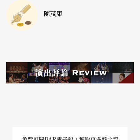
實全都以鐵條框架搭配建築用的板料製成，即使站
陳茂康
在沙發扶手上也不會有塌陷的危險，甚至都選用與
砂土、石頭等相近的顏色，「這樣也比較不會
髒。」維斯維爾德笑說。
《羅馬悲劇》的死亡場景，也有像棺材那樣的空
間，在演出過程中，舞台上的許多跑馬燈，時不時
會出現「死亡倒數」，告訴觀眾這個角色，將在幾
分鐘後死去，即使他可能正慷慨激昂地陳述著自己
的想法。「我希望可以在這齣戲裡設計一種有效的
系統，來處理戲中那麼多人物的死亡，讓他們的死
具有某種重要性，同時也能讓人感覺到，死亡其實
是一種循環。」
免費訂閱PAR電子報，獲取更多藝文資