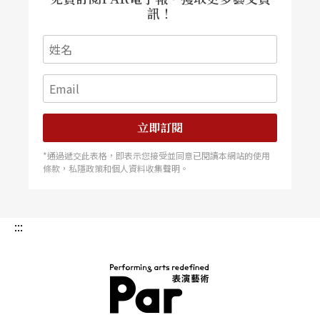
訊！
在戲中，角色在離世前會躺在一片板子上，被推入
兩片透明牆面之間，並以俯拍的攝影角度，出現在
螢幕中，於是，演員也像是躺在棺材裡，被夾在顯
示器的框框之間。這裡就像是個焚化爐，甚至會出
立即訂閱
現瓦斯與火焰的背景音效。「這個段落結束之後，
演員就自己從後面的空間爬出來，我們沒有打算假
*通過遞交此表格，即表示您接受並同意已閱讀本網站的使用
條款，私隱政策和個人資料收集聲明。
裝死亡，只是創造一個感覺、一種死亡的概念。這
反而會觸動真實的情緒反應，為之感到悲傷，或聯
:::
想到他的死亡，在歷史上的意義。」
把玩瞬息萬變的空間 為演員打造安全的創作環境
九月七日晚間，維斯維爾德舉辦了此行在香港的唯