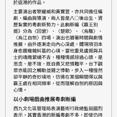
空間。
於返港的作品。
主要演出者黎耀威和黃寶萱，亦共同擔任編
維斯維爾德、凡．霍夫及服裝設計安．黛斯（An
劇、編曲與導演，兩人皆是八○後出生、資
歷紮實的粵劇新勢力。此齣新編《霸王別
D’Huys），三位共識多年的合作夥伴，為這個以
姬》分為〈回營〉、〈楚歌〉、〈烏騅〉、
德國上流社會家族在納粹逐步掌權、恐懼悄悄降臨
〈烏江自刎〉四場，演出也隨著時間與劇情
推展，由外逐漸走向內心深處，體現項羽本
前，彼此爭權奪利、不擇手段，最終步向衰亡的故
身愈趨複雜糾葛的心境。當他重見虞姬與兵
事，找到了一個關鍵字：儀式，邪惡與權力的儀
士的魂魄縈繞不去，種種情感掠過心頭，是
式。維斯維爾德便將舞台劃分區塊：從右舞台到左
思念、是不捨，既自責又悲憤難平，台下觀
眾亦能因之觸動並隨之悸動，步入一種惶然
舞台，分別是衣帽架和一整排化妝台、一塊塊像床
卻平靜的奇妙境地，彷彿在某個瞬間得以與
一樣沒有扶手的沙發、偌大且毫無道具置於其上的
霸王處在相同頻率，從而理解自刎的原因與
心情。
正中央舞台空間，以及位於左側一個連著一個的棺
以小劇場戲曲推展粵劇新編
材。角色從右舞台出現、在左舞台死亡，一個生命
西九文化區管理局表演藝術行政總監茹國烈
的過程，即是一種儀式。
表示，其實香港的新編粵劇不多，即使仍持