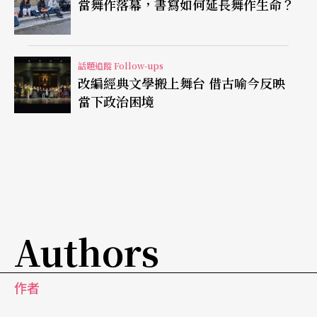
當舞作落幕，書寫如何延長舞作生命？
演員的四周坐下，買杯咖啡或三明治，近距離觀察
聆聽。
話題追蹤 Follow-ups
改編經典文學搬上舞台 借古喻今反映
搭配這樣的演出形式，整個場館音響也會播送演出
當下政治困境
的即時聲音，觀眾即使去上個廁所、抽根菸，也能
隨時聽見台上話語，維斯維爾德更在舞台上擺滿了
大大小小的電視螢幕，以各種角度拍攝、特寫場上
每個角落的演員，就如現實生活中，政客的發言正
透過廿四小時新聞播送那樣。
Authors
也因為台上出現的，不只是製作人員，還包括完全
不受控的一般觀眾，維斯維爾德還特別加強所有舞
作者
台道具的強度，他指出，場上遍布的大型沙發，其