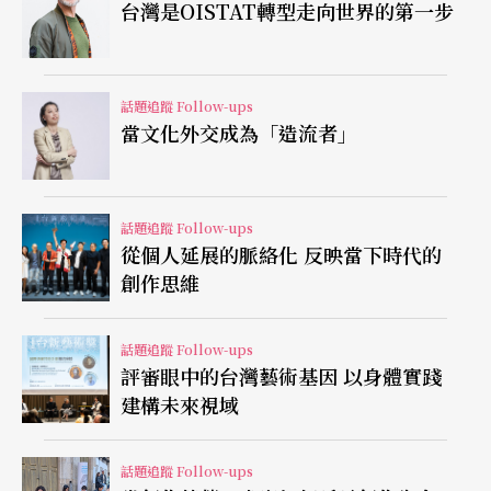
企圖製造某種「劇場幻覺」，好像角色都活在一九
台灣是OISTAT轉型走向世界的第一步
三三年那樣。有時候被拍攝的演員，也會在舞台上
與攝影師互動，甚至在《納粹狂魔》裡，也有幾位
話題追蹤 Follow-ups
死亡的角色，是由身著全黑連身工作服的舞台技術
當文化外交成為「造流者」
人員，護送到棺材中躺下。
自由來去的政治論壇 一再重複的死亡畫面
話題追蹤 Follow-ups
從個人延展的脈絡化 反映當下時代的
在《羅馬悲劇》裡，舞台上的混亂就更難以想像
創作思維
了，這齣長達六小時，串接了三齣莎士比亞的劇
話題追蹤 Follow-ups
本，以「論壇」作為基調，讓羅馬時代將軍、官員
評審眼中的台灣藝術基因 以身體實踐
們像現代政治人物一般討論著政事、宣揚著理念，
建構未來視域
並互相詆毀、攻訐。劇場不關門，觀眾可以在場館
話題追蹤 Follow-ups
內自由來去，選擇坐在觀眾席，或是走上舞台，在