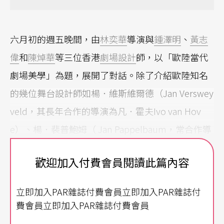
六月初的週五晚間，由
林奕華
導演與
鍾澤明
、
黃志
偉
和
陳焯華
等三位香港
劇場設計
師，以「歐陸當代
劇場美學」為題，展開了對話。除了介紹歐陸知名
的幾位舞台設計師如楊．維斯維爾德（Jan Verswey
veld，其長年合作的導演為凡．霍夫Ivo van Hov
e）、楊．裴普鮑姆（ Jan Pappelbaum，常合作導
演為歐斯特麥耶Thomas Ostermeier）及安娜．薇
歡迎加入付費會員閱讀此篇內容
布洛克（Anna Viebrock，時常合作的劇場導演
為 瑪塔勒Christoph Marthaler）與他們的作品之
立即加入PAR雜誌付費會員立即加入PAR雜誌付
外，更為此次由西九文化區主辦的「什麼是舞台：
費會員立即加入PAR雜誌付費會員
空間會說話」計畫，拉開序幕。