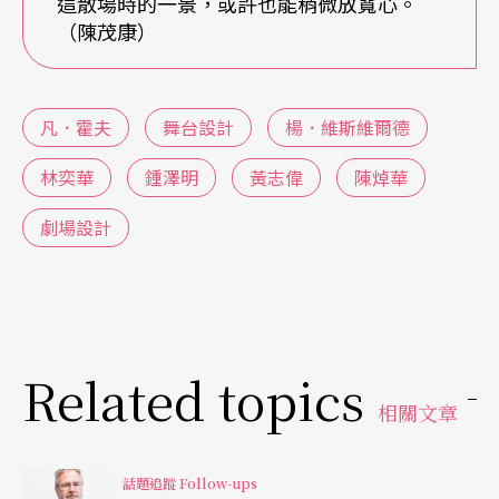
這散場時的一景，或許也能稍微放寬心。
（陳茂康）
歡在攝影機上架設強光所拍出來的效果，好似狗仔
隊的感覺，那會使其所聚焦的人物身體或物件上，
出現一種獨特的光暈並製造頗具戲劇性的陰影。
凡．霍夫
舞台設計
楊．維斯維爾德
「舞台上有那麼多即時攝影人員，攝影機上又有光
林奕華
鍾澤明
黃志偉
陳焯華
源，這樣不會擔心失焦嗎？」有人問。
劇場設計
的確，在場演員人數頗多，加上處於同一空間的舞
台技術人員、攝影團隊，許多時候可能同時都在移
動，一望無際的表演區，等於讓他們全都暴露在觀
Related topics
眾眼前。不過，這也是凡．霍夫劇中常常出現的狀
相關文章
態，維斯維爾德說，「我算是蠻愛這種感覺的，在
劇場裡有著各種混雜的現實。」畢竟他們其實沒有
話題追蹤 Follow-ups