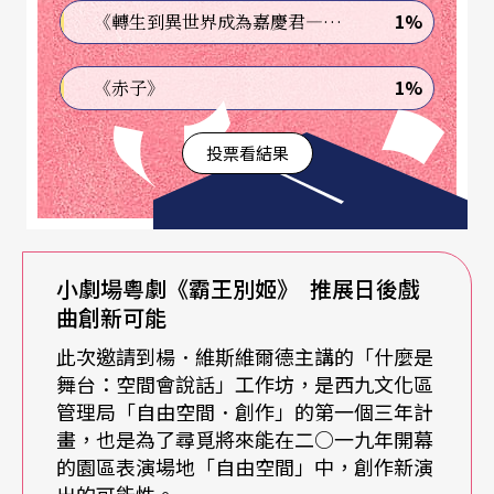
港演藝學院的實驗劇場，約有廿餘位參與者每日固
1%
《轉生到異世界成為嘉慶君—發現我的祖先是詐騙集團!?》
定報到，他們的身分多元，包括導演、設計師、劇
1%
《赤子》
作家等，亦有前劇場工作者或非劇場人出席。
投票看結果
這裡是個黑盒子劇場，步入其內卻有股奇妙的氣
氛，原來場地空間的安排、桌椅燈光的定位，全出
自維斯維爾德之手。在這個舞台上、四天裡，他認
真回答每個人的問題，試圖把每件事情解釋清楚，
小劇場粵劇《霸王別姬》 推展日後戲
所謂的設計哲學從他口裡吐出，並非激烈的論證或
曲創新可能
冗長的答辯，而是悄悄地劃過空氣，輕輕地在某個
此次邀請到楊．維斯維爾德主講的「什麼是
舞台：空間會說話」工作坊，是西九文化區
地方落下。與其說是開誠佈公的剖析，更像是他退
管理局「自由空間．創作」的第一個三年計
了幾步，親切地邀請所有人靠近，在一種彼此平
畫，也是為了尋覓將來能在二○一九年開幕
的園區表演場地「自由空間」中，創作新演
等、得以對話的狀態裡，更透徹地認識他與他的作
出的可能性。