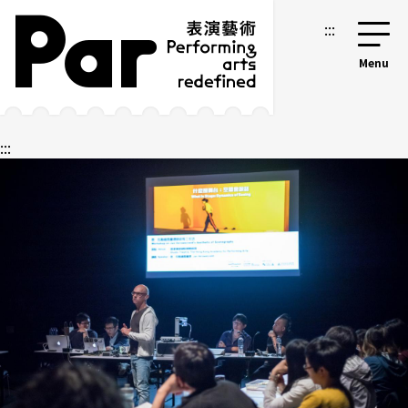
跳到主要內容區塊
網站導覽
:::
:::