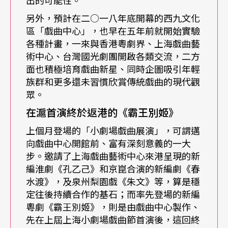
品。
另外，預計在二○一八年底開幕的西九文化
區「戲曲中心」，也早在五年前就開始實驗
儀式作為關鍵字 將空間比作生命旅程
各種計畫，一來與香港粵劇界、上海戲曲藝
術中心、台灣國光劇團開啟各類交流，二方
工作坊每日以不同演出為主題，進行共四小時的提
面也積極培育戲曲新星、同時企圖吸引年輕
族群和更多還未習慣欣賞傳統戲曲的現代觀
問和分享。去年的亞維儂藝術節，凡．霍夫受法蘭
眾。
西喜劇院之邀，在教皇宮中庭露天劇場，執導了備
在滬首演終於返港的《霸王別姬》
受盛讚的《納粹狂魔》
The Damned
，改編自義大
上個月登場的「小劇場戲曲展演」，可謂邁
利導演維斯康堤一九六九年的同名電影。維斯維爾
向戲曲中心開館前、富有深刻意義的一大
步。邀請了上海戲曲藝術中心來港呈現的新
德說，在著手設計之前，他們發現舞台上的風其實
編淮劇《孔乙己》和京崑合演的新編劇《春
很大，再加上舞台區域後方，即是一整面古老教皇
水渡》，及泉州梨園戲《朱文》等，算是穩
定往後持續合作的基石；而率先登場的新編
宮的建築牆壁，遂決定除了舞台中後方的大螢幕
粵劇《霸王別姬》，則是由戲曲中心製作、
外，不使用任何豎立的布景，利用平面創造不同的
先在上屆上海小劇場戲曲節首演後，這回終