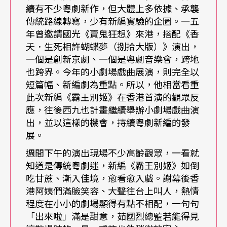
續有不少粵劇新作，但大體上多依據、承襲
在這齣戲的許多死亡場景中，通常沒有任何台詞，
傳統路線轉寫，少有新編實驗的企圖。一五
同時卻滿溢著能量。角色默默地在樂曲的陪襯下開
年曾邀請國光《賣鬼狂想》來港，搭配《香
夭．生死相許蝴蝶夢（捌拾大版）》演出，
始移動，在所有人眼前、穿越舞台、步入棺材，
一個是創新京劇、一個是粵劇音樂會，跨地
「音樂也為我們設置了這個儀式，不用言語即能了
也跨界。今年的小劇場戲曲展演，則完全以
短篇幅、新編劇為重點。所以，他相當看重
解發生了什麼事。」維斯維爾德說，這樣的景象在
此次新編《霸王別姬》在香港首演的觀眾反
戲中一再出現，一次又一次地牽引著情緒，「沒有
應，往後西九也計畫繼續舉辦小劇場戲曲演
出，並以這樣的機會，持續粵劇新編的發
重複就不算儀式。」維斯維爾德說，「歷史正是如
展。
此。」林奕華也說。不管在《納粹狂魔》或另外兩
週間下午的演出現場不少高齡觀眾，一看就
個製作《羅馬悲劇》和《戰爭之王》中，都能看見
知道是傳統粵劇迷，新編《霸王別姬》如倒
吃甘蔗、漸入佳境，愈看愈入戲。謝幕後香
儀式的型態與死亡的關連。
港阿姨們滿臉笑容、大聲往台上叫人，熱情
程度在小小的劇場顯得有點不相配，一句句
在討論《納粹狂魔》的即時影像與現場拍攝時，時
「出來啦」滿是甜意，茹國烈總監若能得見
常為劇團拍攝劇照的維斯維爾德也自陳，其實很喜