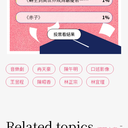
1%
《轉生到異世界成為嘉慶君—發現我的祖先是詐騙集團!?》
務，當中，又以使用視覺文字去拆解動態身體動作
1%
《赤子》
的「舞蹈口述」最為困難。〈劇場ㄟ冷知識〉透過
舞蹈口述工作者
王昱程
，梳理實務工作上必須留意
投票看結果
的5大眉角。
〈少年往事〉則跟著歌仔戲小生
陳昭香
回顧，她如
何從過往坐冷板凳、出演彩旦的年少時光，一路翻
音樂劇
冉天豪
陳午明
口述影像
轉成為明華園不可或缺的天王小生。〈跨界對談〉
王昱程
陳昭香
林正宗
林宜瑾
邀請剛結束《手路》巡演的馬戲導演
林正宗
，及帶
著舞作《吃土》返鄉演出的編舞家
林宜瑾
，深聊兩
人是如何從民俗中提取養分，將學習帶回劇場，轉
化成另一種創作觀點。
Related topics