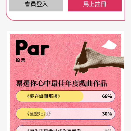
一是引進版權，一是台製原創，前仆後繼地讓台製
會員登入
馬上註冊
音樂劇行情日漸看漲。因此，5月號封面故事《台式
音樂劇再開場！》透過市場報告、現象拆解、回望
歷史，拆解台灣音樂劇究竟是如何長期練兵，在不
斷解構與重組過程中，形塑出如今迥異多元的「台
式」風格。
投票
專題也邀請曾經成功打造原創音樂劇《飲食男女》
票選你心中最佳年度戲曲作品
的藝術總監
冉天豪
與引進《LPC》版權的製作人
陳
午明
，在鏡頭前暢談他們是如何從創作、製作、乃
68%
《夢在海潮那邊》
至策略經營，試圖讓音樂劇跨出同溫層，吸引首次
30%
《幽戀牡丹》
接觸音樂劇的觀眾走入劇場。
為了讓劇場成為友善環境而推出的「
口述影像
」服