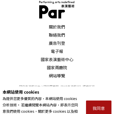
PAR 表演藝術雜誌
關於我們
聯絡我們
廣告刊登
電子報
國家表演藝術中心
國家兩廳院
網站導覽
國家表演藝術中心國家兩廳院《PAR表演藝術》版權所有
本網站使用 cookies
©
2022
Performing arts redefined. All Rights Reserved
為提供您更多優質的內容，本網站使用 cookies
統一編號 Tax Id number 00973926
分析技術。 若繼續閱覽本網站內容，即表示您同
本站所提供相關演出資訊，如有異動應以主辦單位公告為準。
我同意
意我們使用 cookies，關於更多 cookies 以及相
服務條款
｜
隱私權聲明
｜
著作權聲明