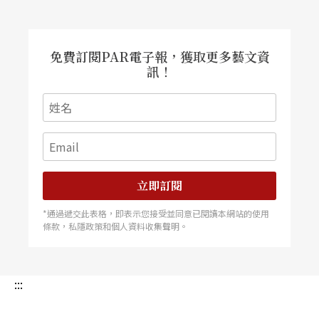
免費訂閱PAR電子報，獲取更多藝文資
訊！
立即訂閱
*通過遞交此表格，即表示您接受並同意已閱讀本網站的使用
條款，私隱政策和個人資料收集聲明。
:::