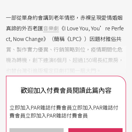
一部從單身約會講到老年情慾，赤裸呈現愛情婚姻
真諦的外百老匯
音樂劇
《I Love You, You’re Perfe
ct, Now Change》（簡稱《LPC》）因題材雅俗共
賞、製作實力優異、行銷策略到位，疫情期間化危
機為轉機，創下連演6個月、超過150場長紅票房，
也替台灣引進版權定目劇打開一扇大門。
不只《LPC》，拜疫情之賜成長的還有影集式音樂
歡迎加入付費會員閱讀此篇內容
劇《SC驚釀小酒館》、《鬼歸代言人》、《不讀書
立即加入PAR雜誌付費會員立即加入PAR雜誌付
俱樂部》，疫情之下限縮規模製作，意外地打造出
費會員立即加入PAR雜誌付費會員
親密且輕鬆的看戲氛圍，締造另一亮眼佳績。