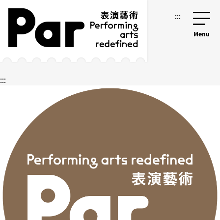
跳到主要內容區塊
網站導覽
:::
:::