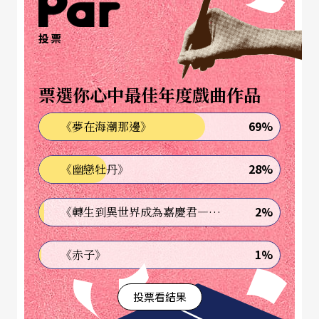
感應，通常看到就知道了，當然也不排除看到其實
沒有任何幫助的書，或這本書的目的是指引你看下
投票
一本有用的書——如有需要，平田織佐也會去採
訪，如此從一本書或一部電影中萃取出的事件也只
票選你心中最佳年度戲曲作品
有一兩個，如此費心才能構成60段劇情及相對應的
69%
《夢在海潮那邊》
事件。平田織佐自述他如果看到太淺薄的劇作，往
往都是作者只從一本書創作出一部劇，但比起小
28%
《幽戀牡丹》
說、電影，劇作需要更多樣性的結構。
2%
《轉生到異世界成為嘉慶君—發現我的祖先是詐騙集團!?》
大江健三郎在《讀書人：讀書講義》的後記寫道：
「從大學剛畢業那段時期開始，我便每三年選擇一
1%
《赤子》
位詩人、小說家或思想家，每天下午就持續閱讀其
投票看結果
作品和有關他（她）的研究論著。這已經是將近50