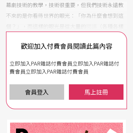
幕劇技術的教學，技術很重要，但我們技術永遠教
不來的是你看待世界的眼光：「你為什麼會想到這
個？」，而這樣的眼光是從大量的
閱讀
（各種各樣
的閱讀）、互動，所有你經驗之事物所練就而成。
歡迎加入付費會員閱讀此篇內容
比起技術方法，或許更需要的不是急著創作，而是
學習如何鍛鍊自己眼光。
立即加入PAR雜誌付費會員立即加入PAR雜誌付
費會員立即加入PAR雜誌付費會員
具有天份的人通常也都異常用功
平田織佐在《演劇入門》中，分享自己的取材方
會員登入
馬上註冊
式，他寫一部劇，會閱讀30到50本相關書籍，另外
看相關電影——到底什麼才是「相關」書籍與電
影？這部分與一直放在心中的創作目的有很微妙的