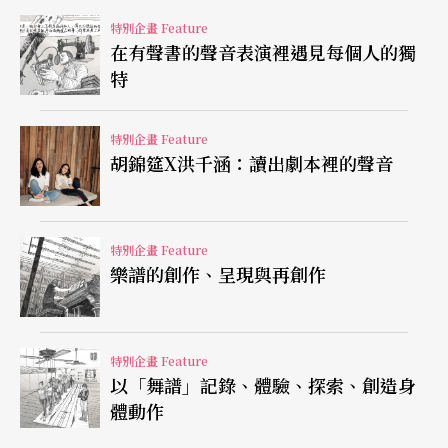
什麼都不看不取才以為光靠貧乏的生活經驗與意識
特別企畫 Feature
在有聲書的聲音表演裡遇見每個人的獨
形態就可以？不要做夢了，夢裡什麼都有，趕快去
特
蹲馬步練基本功吧。
特別企畫 Feature
胡錦筵X洪千涵：讀出劇本裡的聲音
特別企畫 Feature
樂譜的創作、呈現與再創作
特別企畫 Feature
以「舞譜」記錄、體驗、探索、創造身
體動作