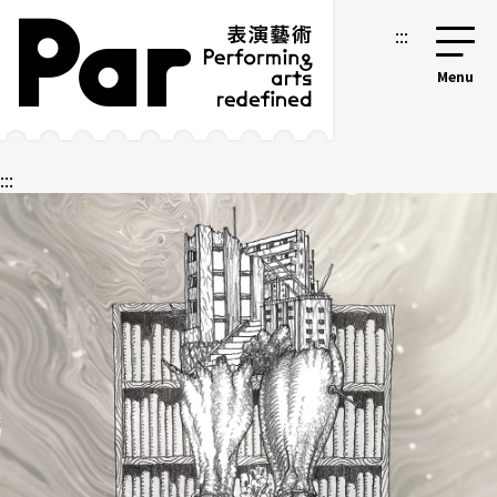
跳到主要內容區塊
網站導覽
:::
:::