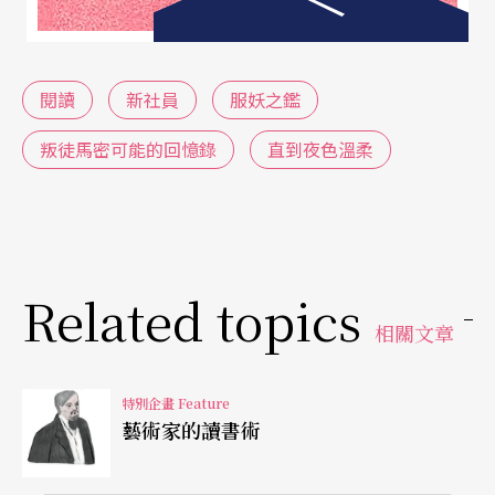
年的習慣了。」
小說《長崎》（曾獲得2010法蘭西學術院大獎）的
閱讀
新社員
服妖之鑑
作者艾力克．菲耶（Eric Faye）在朱嘉漢訪談中，
熱情地提到了他的創作醞釀期是他最喜歡的時刻，
叛徒馬密可能的回憶錄
直到夜色溫柔
他喜歡在動筆前、第一個句子前、故事產生前，搜
集著資料，放在心中慢慢醞釀的階段，這種還不知
道變成的什麼的階段很迷人，「有時候你甚至不知
Related topics
道是否有門，這方向有路，但一旦找到了，就是令
相關文章
人興奮的『通道』（passage）。」一個主題可以刺
激他兩年，他極其享受大量閱讀的時光。
特別企畫 Feature
藝術家的讀書術
我舉上述的這些例子是想說明，具有天分的人通常
也都異常用功，你還在寫一部戲只看一本書？或是