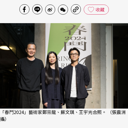
收藏
「春鬥2024」藝術家鄭宗龍、蘇文琪、王宇光合照。 （張震洲
攝）