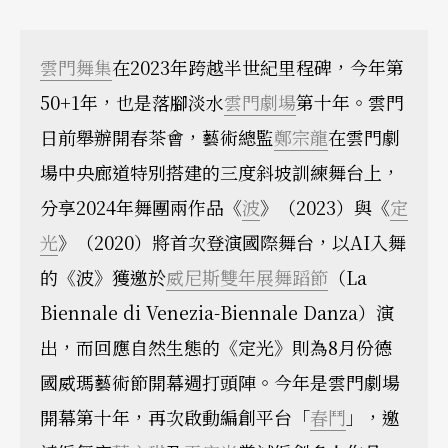
雲門舞集
在2023年跨越半世紀里程碑，今年第
50+1年，也是落腳淡水
雲門劇場
第十年。雲門
日前舉辦開春茶會，藝術總監
鄭宗龍
在雲門劇
場中央廊道特別搭建的三度斜坡訓練舞台上，
分享2024年舞團兩作品《
波
》（2023）與《
定
光
》（2020）將首次登演國際舞台，以AI入舞
的《波》獲邀於
威尼斯雙年展舞蹈節
（La
Biennale di Venezia-Biennale Danza）演
出，而回應自然生態的《定光》則為8月份德
國威瑪藝術節開幕週打頭陣。今年是雲門劇場
開幕第十年，再次啟動編創平台「
春鬥
」，邀