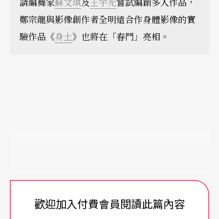
請編舞家
蘇文琪
及
王宇光
嘗試編創多人作品，
鄭宗龍與影像創作者全明遠合作身體影像的實
驗作品《
身土
》也將在「春鬥」亮相。
歡迎加入付費會員閱讀此篇內容