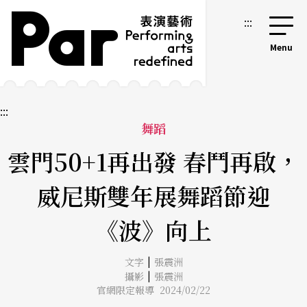
跳到主要內容區塊
網站導覽
:::
:::
舞蹈
雲門50+1再出發 春鬥再啟，
威尼斯雙年展舞蹈節迎
《波》向上
|
文字
張震洲
|
攝影
張震洲
官網限定報導 2024/02/22