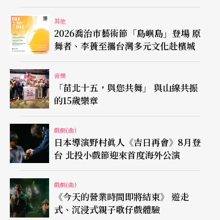
其他
2026喬治市藝術節「島嶼島」登場 原
舞者、李蕢至攜台灣多元文化赴檳城
音樂
「苗北十五，與您共舞」 與山線共振
的15歲樂章
戲劇(曲)
日本導演野村眞人《吉日再會》8月登
台 北投小戲節迎來首度海外公演
戲劇(曲)
《今天的營業時間即將結束》 遊走
式、沉浸式親子歌仔戲體驗