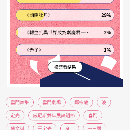
29%
《幽戀牡丹》
2%
《轉生到異世界成為嘉慶君—發現我的祖先是詐騙集團!?》
1%
《赤子》
投票看結果
雲門舞集
雲門劇場
鄭宗龍
波
定光
威尼斯雙年展舞蹈節
春鬥
蘇文琪
王宇光
身土
十三聲