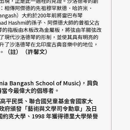
出現，正是此一過程的見證。沙洛德琴的創
：相傳阿傑德的先祖穆罕默德．哈許米．
 Bangash）大約於200年前將雷巴布琴
ad Hashmi的孫子、阿傑德大師的曾祖父古
統雷巴布琴的指板由木板改為金屬板，將弦由羊腸弦改
了現代沙洛德琴的形制，並使其具有明亮的
升了沙洛德琴在北印度古典音樂中的地位，
（註）（許馨文）
。
angash School of Music)，肩負
器當今最偉大的倡導者。
最高平民獎、聯合國兒童基金會國家大
政府頒發「藝術與文學司令勳章」及日
國約克大學、1998 年獲得德里大學榮譽