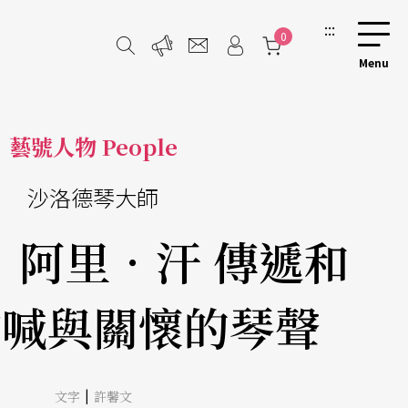
:::
0
藝號人物 People
沙洛德琴大師
．阿里．汗 傳遞和
吶喊與關懷的琴聲
|
文字
許馨文