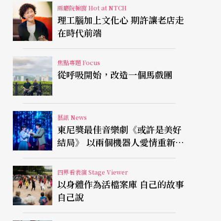
兩廳院櫥窗 Hot at NTCH
理工腦加上文化心 期許讓老店走
在時代前端
焦點專題 Focus
從呼吸開始，改造一個馬戲團
藝訊 News
東尼獎最佳音樂劇《或許是美好
結局》 以兩個機器人愛情重新凝
視有限人生
四界看表演 Stage Viewer
以身體作為活檔案庫 自己的故事
自己說