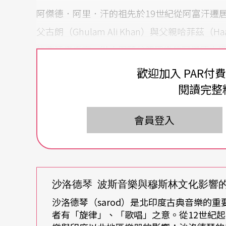
阿傑德．阿里．汗的祖先於19世紀從阿富汗遷
父古朗（Ghulam Ali Khan）與父親哈菲茲（Haa
的宮廷音樂家。從小跟隨父親習樂的阿傑德大
半世紀，早從1960年代之初，他便受邀至各
歡迎加入 PAR付
巡迴演出之餘也致力傳承，在他的教導下，兒子阿曼（Am
閱讀完整
li Bangash）亦成為沙洛德琴演奏者，並
會員登入
貝爾（Abeer Ali Bangash）與左哈安（Zoh
初試啼聲。本次2024TIFA的專場音樂會，將
2024年1月24日傍晚，筆者在《PAR表演藝
沙洛德琴 波斯音樂與穆斯林文化影響
師。在一小時的訪談中，他親切地與我們分享
沙洛德琴（sarod）是北印度古典音樂的重
沙洛德琴音樂之道。以下內容主要來自當天訪
者有「旋律」、「歌唱」之意。從12世紀
話。