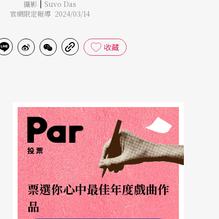
|
攝影
Suvo Das
官網限定報導 2024/03/14
收藏
投票
票選你心中最佳年度戲曲作
品