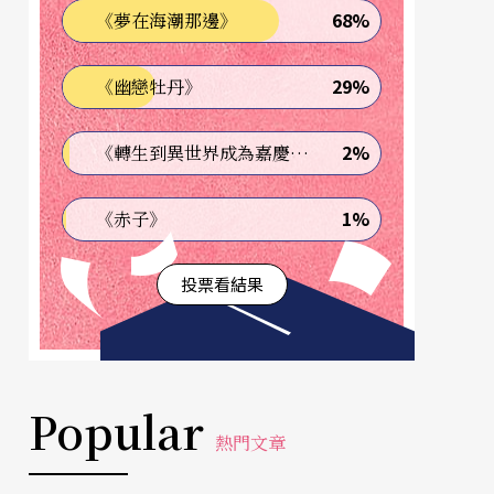
68%
《夢在海潮那邊》
29%
《幽戀牡丹》
2%
《轉生到異世界成為嘉慶君—發現我的祖先是詐騙集團!?》
1%
《赤子》
投票看結果
Popular
熱門文章