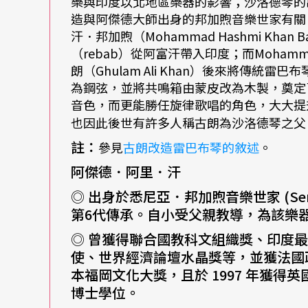
樂與印度以北地區樂器的影響；沙洛德琴的
造與阿傑德大師出身的邦加煦音樂世家有關
汗．邦加煦（Mohammad Hashmi Khan
（rebab）從阿富汗帶入印度；而Mohamm
朗（Ghulam Ali Khan）後來將傳
為鋼弦，並將共鳴箱由蒙皮改為木製，奠定
音色，而更能勝任旋律歌唱的角色，大大提
也因此後世有許多人稱古朗為沙洛德琴之父
註：
參見
古朗改造雷巴布琴的敘述
。
阿傑德．阿里．汗
◎ 出身於悉尼亞．邦加煦音樂世家 (Senia B
第6代傳承。自小受父親教導，為該樂
◎ 曾獲得聯合國教科文組織獎、印度
使、世界經濟論壇水晶獎等，並獲法國
本福岡文化大獎，且於 1997 年獲得英
博士學位。