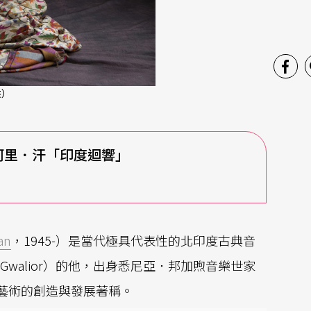
供）
阿里．汗「印度迴響」
an
，1945-）是當代極具代表性的北印度古典音
Gwalior）的他，出身悉尼亞．邦加煦音樂世家
沙洛德琴藝術的創造與發展著稱。