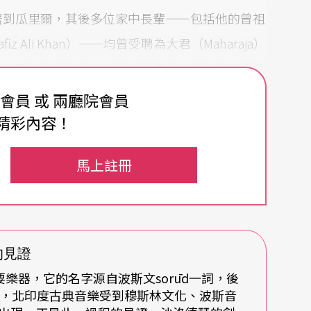
居到瓜里爾，其後多位家中長輩——包括他的曾祖
fiz Ali Khan）——均曾受聘為大君（Maharaja）
師，是邦加煦音樂世家第六代傳人，音樂資歷超過
國演出，並開始發行唱片。承接家族榮光的阿傑德，
費會員 或 兩廳院會員
aan Ali Bangash）與阿亞安（Ayaan A
精彩內容！
已成為國際矚目的新生代藝術家；阿亞安的兩名兒子阿
馬上註冊
aan Ali Bangash）也開始向祖父學習，並已透過視訊
由阿傑德、阿曼、阿亞安父子3人連袂演出。
術》雜誌安排下透過視訊，專訪人在印度的阿傑德大
的見證
了他半世紀多的習樂與演奏生涯、音樂理念及欣賞
要樂器，它的名字源自波斯文sorūd一詞，後
談，部分參考自有關大師生平的資料及其過去的談
起，北印度古典音樂受到穆斯林文化、波斯音