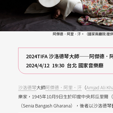
阿傑德．阿里．汗。（國家兩廳院 提
2024TIFA
沙洛德琴大師——阿傑德．
2024/4/12 19:30
台北 國家音樂廳
沙洛德琴
大師
阿傑德．阿里．汗
（
Amjad Ali Kh
樂家，1945年10月9日生於印度中央邦瓜里爾（
（Senia Bangash Gharana），後者以