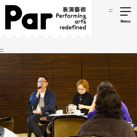
跳到主要內容區塊
網站導覽
:::
:::