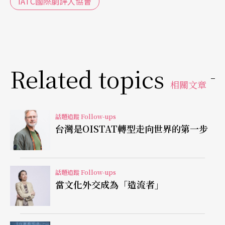
IATC國際劇評人協會
可供藝評人發表的地方。
因此，山﨑健太決定成立自己的評論平台，並將之
名為「
紙背
」。《紙背》在實體雜誌與網路皆有經
Related topics
營，實體雜誌自2017年5月開始出刊，每期會介紹3
相關文章
個作品，每個作品都會有兩篇評論，以期提供不同
的觀點。網路平台的部分，則是自去年11月開始運
話題追蹤 Follow-ups
台灣是OISTAT轉型走向世界的第一步
作，每月會選擇一、兩個作品發表不只一篇的評
論，一樣也是為了能夠呈現出多元的觀點，讓讀者
能汲取到不同的想法。
話題追蹤 Follow-ups
當文化外交成為「造流者」
不過，經營《紙背》對山﨑健太來說並不容易，實
體雜誌的成本主要由他自費負擔，網路媒體的經費