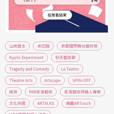
頻率為一年出版一本。
投票看結果
除了上述傳統的紙媒，還有一些藝術評論相關的網
站，分別是Theatre Arts、
Artscape
及由京都國際藝
術祭主理的
SPIN-OFF
。但真正以戲劇評論為主的其
山﨑健太
余岱融
京都國際舞台藝術祭
實只有Theatre Arts而已，即使如此，在2023年在
此網站上關於戲劇類的評論也僅有13篇。雖然今年
Kyoto Experiment
秋天藝術節
度的數據尚未出來，但目前大約有超過20篇。即使
Tragedy and Comedy
La Teatro
在數量上比起去年多，但以一整年度而言並不算
Theatre Arts
Artscape
SPIN-OFF
多。第二個網站ArtScape，山﨑健太雖然也在此寫
紙背
PAR表演藝術
表演藝術評論人專案
過幾篇表演藝術相關的評論，但它刊登的主要是美
術相關的評論。由上述戲劇評論的發表數量及頻率
文化快遞
ARTALKS
典藏ARTouch
來看，意味著在戲劇領域的評論，實際上幾乎沒有