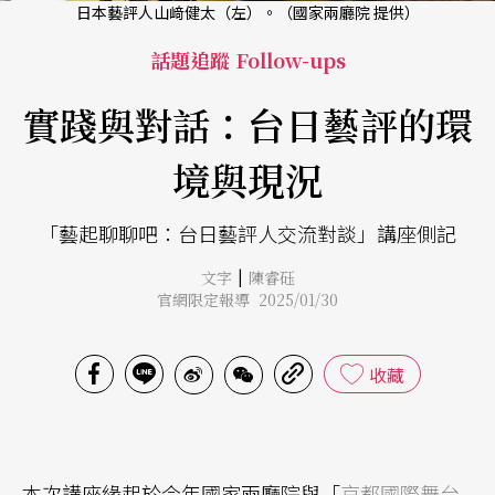
日本藝評人山﨑健太（左）。（國家兩廳院 提供）
話題追蹤 Follow-ups
實踐與對話：台日藝評的環
境與現況
「藝起聊聊吧：台日藝評人交流對談」講座側記
|
文字
陳睿砡
官網限定報導 2025/01/30
收藏
本次講座緣起於今年國家兩廳院與「
京都國際舞台