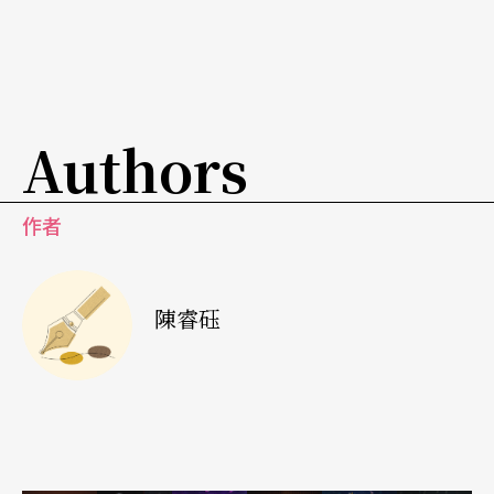
些年輕人的作品不被理解，尤其是在性別和性向的
議題，社會接受度仍然較低，他認為這也讓日本藝
術評論的業界顯得較為狹隘且並不健康。
Authors
所以，在這樣的情況下，山﨑健太希望能夠藉由自
己的力量去推動一些改變。對他來說，來到台灣最
作者
開心的事情是能夠認識許多酷兒藝術家及其作品，
這些都是在日本是相對較難實現的。他也進一步希
陳睿砡
望能夠以藝術評論人的身分，將這樣的作品介紹到
日本，藉以改善日本藝術評論的環境與風氣。