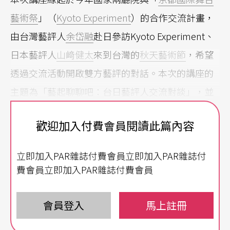
藝術祭
」（
Kyoto Experiment
）的合作交流計畫，
由台灣藝評人
余岱融
赴日參訪Kyoto Experiment、
日本藝評人
山﨑健太
來到台灣的
秋天藝術節
，希望
透過交流活動開啟雙方藝評的對話。本次的講座的
主題為「藝起聊聊吧：台日藝評人交流對談」，並
由余岱融、山﨑健太進行對談，分享他們在兩個藝
歡迎加入付費會員閱讀此篇內容
術節中看見藝評及創作實踐的不同樣貌。
立即加入PAR雜誌付費會員立即加入PAR雜誌付
希望改變的現狀：山﨑健太的藝術評論之路
費會員立即加入PAR雜誌付費會員
首先由日本藝評人山﨑健太介紹目前日本藝術評論
的現狀，他從10年前開始從事藝術評論，5年前則開
會員登入
馬上註冊
始參與劇場的營運。在日本的藝術評論界，會經常