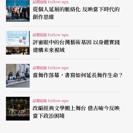
話題追蹤 Follow-ups
則依賴於一些補助。但日本並沒有針對藝術評論人
從個人延展的脈絡化 反映當下時代的
的直接補助，對年輕世代的評論人來說，觀看演出
創作思維
將會迫使他們面臨極大的經濟壓力。即使能申請到
話題追蹤 Follow-ups
補助，通常也只能負擔三分之二的費用，這也時常
評審眼中的台灣藝術基因 以身體實踐
讓山﨑健太感到不安，因為明年是否能夠再次獲得
建構未來視域
補助並不確定。
話題追蹤 Follow-ups
當舞作落幕，書寫如何延長舞作生命？
山﨑健太認為，以目前日本藝術評論的現狀來說，
面臨著幾個根本性的問題。首先，能夠發表藝術評
論的平台非常有限，這讓年輕世代的評論人難以找
話題追蹤 Follow-ups
到投稿機會。第二，因為幾乎沒有針對評論人的補
改編經典文學搬上舞台 借古喻今反映
當下政治困境
助，導致許多年輕人因為經濟壓力選擇放棄，留下
的多是社會地位與年齡都較高的評論人。最後，某