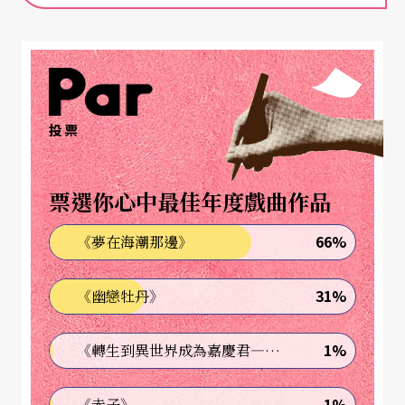
針對一些少數族群的議題進行交流，例如性別、年
齡，以及移民的身分認同等。這次參訪秋天藝術
節，能有機會與台灣的劇團進行交流，對他來說也
是十分珍貴的經驗。
投票
山﨑健太提到，日本在藝術評論方面的媒體資源其
票選你心中最佳年度戲曲作品
實相當匱乏，尤其是針對「戲劇」的評論。目前主
要有3本雜誌可以發表相關評論，第一個是《悲劇喜
66%
《夢在海潮那邊》
劇》（
Tragedy and Comedy
），它是日本最知名的
31%
《幽戀牡丹》
藝術雜誌之一，曾經是每月出版的雜誌，現在則改
為雙月刊。第二個為《
La Teatro
》，這本雜誌至今
1%
《轉生到異世界成為嘉慶君—發現我的祖先是詐騙集團!?》
仍是純紙質媒體，目前是以月刊的頻率發行。最後
則是由AITC Japan出版的《
Theatre Arts
》，出版的
1%
《赤子》