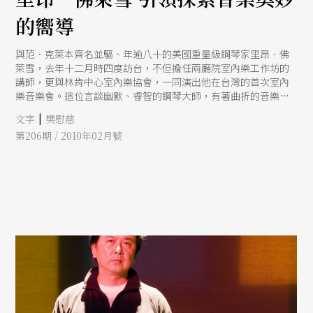
的嚮導
與范．克萊本齊名並驅、年逾八十的美國重量級鋼琴家里昂．佛
萊雪，去年十二月時四度訪台，不但擔任兩廳院室內樂工作坊的
講師，更與林肯中心室內樂協會，一同演出他在台灣的首次室內
樂音樂會。這位言談幽默、睿智的鋼琴大師，有著曲折的音樂人
生，從鋼琴演奏、指揮到教學，在美國都有著領導性的地位。本
|
文字
樊慰慈
刊趁此機會，特邀大師回顧過去半世紀以來古典音樂在學習態
第206期 / 2010年02月號
度、觀眾欣賞、音樂詮釋等三方面的變遷。