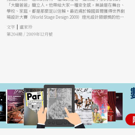
「大簡爸爸」簡立人。他帶給大家一種安全感，無論是在舞台、
學校、家庭，都是那麼足以信賴。最近甫於韓國首爾獲得世界劇
場設計大賽（World Stage Design 2009）燈光設計類銀獎的他，
除了高興外，也感到在專業領域上的責任愈顯加重。不僅在教
|
文字
盧家珍
學、創作、興趣外，更清楚瞭解到未來自己要走的方向。
第204期 / 2009年12月號