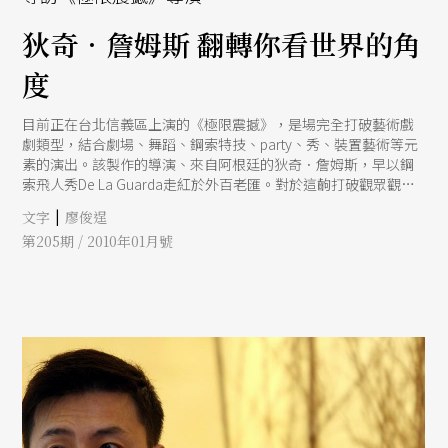
狄奇．詹姆斯 翻轉你看世界的角
度
目前正在台北信義區上演的《極限震撼》，是場完全打破藝術戲
劇類型，結合劇場、舞蹈、鋼索特技、party、秀、裝置藝術等元
素的演出。該製作的導演、來自阿根廷的狄奇．詹姆斯，早以鋼
索飛人秀De La Guarda走紅於外百老匯。對於這齣打破觀眾觀賞
慣性的強調現場互動演出，狄奇．詹姆斯表示，他想訴諸的是比
|
文字
廖俊逞
語言更純粹的物質，直接與觀眾面對面，打破從理性思考的慣
第205期 / 2010年01月號
性，盡其所能用感官刺激釋放觀眾的情感，衝擊他們的身體。