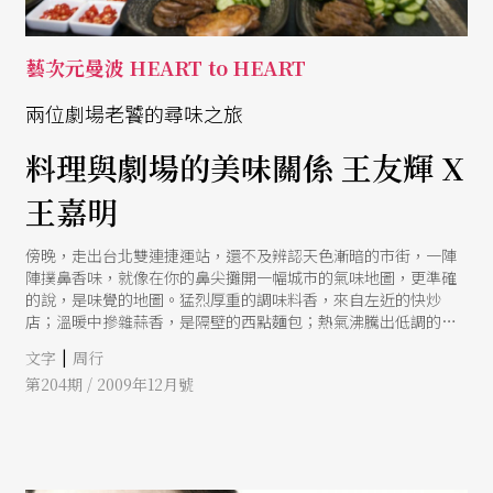
藝次元曼波 HEART to HEART
兩位劇場老饕的尋味之旅
料理與劇場的美味關係 王友輝 X
王嘉明
傍晚，走出台北雙連捷運站，還不及辨認天色漸暗的市街，一陣
陣撲鼻香味，就像在你的鼻尖攤開一幅城市的氣味地圖，更準確
的說，是味覺的地圖。猛烈厚重的調味料香，來自左近的快炒
店；溫暖中摻雜蒜香，是隔壁的西點麵包；熱氣沸騰出低調的中
藥味從四神湯老店傳出；還有各式各樣的小吃攤：滷味、胡椒
|
文字
周行
餅、包子饅頭、咖啡茶飲。
第204期 / 2009年12月號