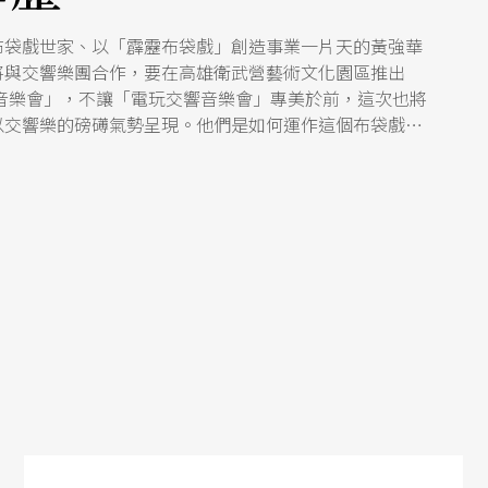
布袋戲世家、以「霹靂布袋戲」創造事業一片天的黃強華
將與交響樂團合作，要在高雄衛武營藝術文化園區推出
響音樂會」，不讓「電玩交響音樂會」專美於前，這次也將
以交響樂的磅礡氣勢呈現。他們是如何運作這個布袋戲迷
又如何讓布袋戲在還沒有「文創產業」概念的年代，就達
藉此機會，一探「霹靂」的基地，聽聽黃強華與黃文擇怎