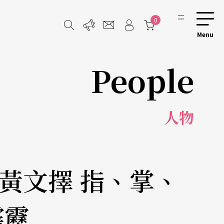
:::
0
People
人物
黃文擇 指、掌、
霹靂