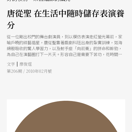
唐從聖 在生活中隨時儲存表演養
分
從一位剛出校門的舞台劇演員，到以模仿表演走紅螢光幕前，家
喻戶曉的綜藝諧星，唐從聖靠著戲劇科班出身的紮實訓練，如海
綿般吸收的驚人學習力，以及射手座「向前衝」的拼命和幹勁，
為自己在演藝圈打下一片天。形容自己是需要下苦功，花時間做
功課的演員，表演的累積多來自生活中細微的觀察。唐從聖強
|
文字
廖俊逞
調，隨時隨地都要儲存未來表演的養分，因為你不知道什麼時候
第206期 / 2010年02月號
用得上，而且你會發現所學的東西永遠都不夠。