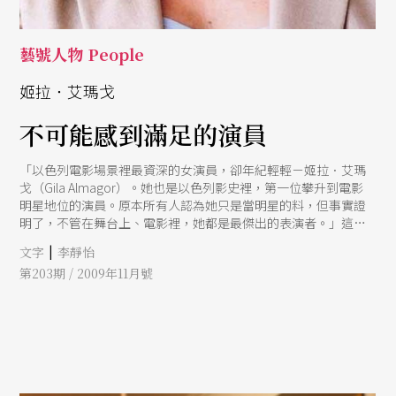
藝號人物 People
姬拉．艾瑪戈
不可能感到滿足的演員
「以色列電影場景裡最資深的女演員，卻年紀輕輕－姬拉．艾瑪
戈（Gila Almagor）。她也是以色列影史裡，第一位攀升到電影
明星地位的演員。原本所有人認為她只是當明星的料，但事實證
明了，不管在舞台上、電影裡，她都是最傑出的表演者。」這段
中肯的評論早早寫在一九六○年代，出於以色列權威影評歷夫．
|
文字
李靜怡
拉夫（Zeev Rav）之首。姬拉．艾瑪戈，今日被讚譽為「以色列
第203期 / 2009年11月號
影壇第一夫人」。在五十三年的表演生涯裡，她參與千次演出，
包跨了四十餘部電影、上百部電視劇、無數齣大型舞台劇製作。
作為納粹大屠殺的倖存者第二代，姬拉十五歲時即離開飽受精神
疾病困擾的母親，隻身前往特拉維夫。綁著長長的猶太人辮子，
身無分文，她投靠以色列國家劇院，還因為只會回答「Yes!」，開
始得到許多小角色的機會。在漫長的表演者生涯裡，她曾經在事
業巔峰放下一切轉赴紐約學習，也曾渡過六年毫無演出機會、幾