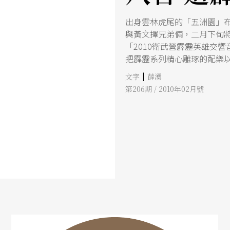
出身雲林虎尾的「五洲園」
與黃文擇兄弟倆，二月下旬
「2010衛武營霹靂英雄交
把霹靂系列精心雕琢的配樂
心目中的「霹靂王國」呢？
|
文字
薛湧
到產業的規模呢？且讓我們
第206期 / 2010年02月號
麼說。