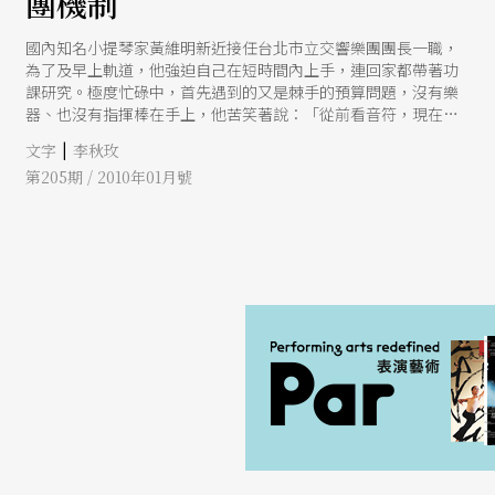
團機制
國內知名小提琴家黃維明新近接任台北市立交響樂團團長一職，
為了及早上軌道，他強迫自己在短時間內上手，連回家都帶著功
課研究。極度忙碌中，首先遇到的又是棘手的預算問題，沒有樂
器、也沒有指揮棒在手上，他苦笑著說：「從前看音符，現在看
數字！」不過，談及樂團未來，他表示現階段最重要的是幫樂團
|
文字
李秋玫
找到好指揮，而樂團也應該建立自己的控管機制。
第205期 / 2010年01月號