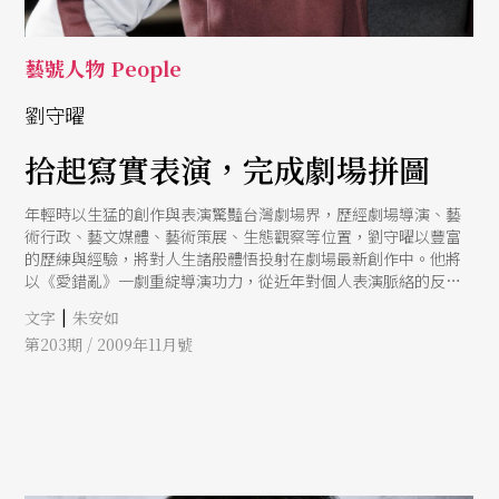
藝號人物 People
劉守曜
拾起寫實表演，完成劇場拼圖
年輕時以生猛的創作與表演驚豔台灣劇場界，歷經劇場導演、藝
術行政、藝文媒體、藝術策展、生態觀察等位置，劉守曜以豐富
的歷練與經驗，將對人生諸般體悟投射在劇場最新創作中。他將
以《愛錯亂》一劇重綻導演功力，從近年對個人表演脈絡的反芻
出發，以寫實表演為底；而隨著人生進程有所轉變的心境、態
|
文字
朱安如
度，也讓他一反過去作品較為嚴肅的風格，大步邁向喜劇調性，
第203期 / 2009年11月號
要帶領觀眾一起，笑看人生無奈。