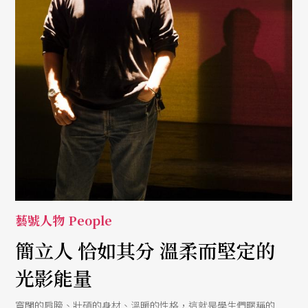
藝號人物 People
簡立人 恰如其分 溫柔而堅定的
光影能量
寬闊的肩膀、壯碩的身材、溫暖的性格，這就是學生們暱稱的