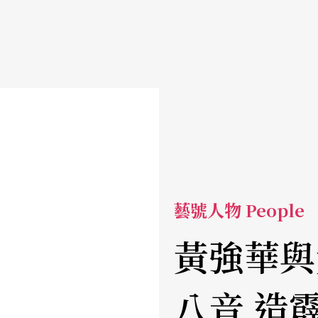
藝號人物 People
黃強華與
八音 造