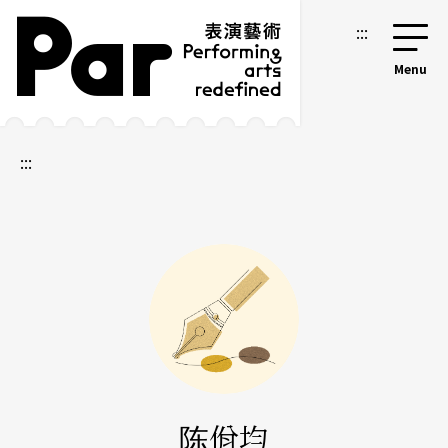
跳到主要内容区块
网站导览
:::
:::
陈佾均