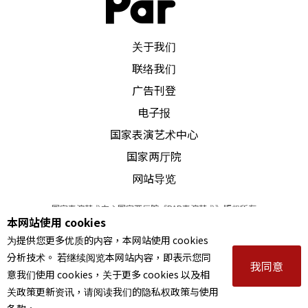
PAR 表演艺术杂志
关于我们
联络我们
广告刊登
电子报
国家表演艺术中心
国家两厅院
网站导览
国家表演艺术中心国家两厅院《PAR表演艺术》版权所有
本网站使用 cookies
©
2022
Performing arts redefined. All Rights Reserved
为提供您更多优质的内容，本网站使用 cookies
统一编号 Tax Id number 00973926
分析技术。 若继续阅览本网站内容，即表示您同
本站所提供相关演出资讯，如有异动应以主办单位公告为准。
我同意
意我们使用 cookies，关于更多 cookies 以及相
服务条款
｜
隐私权声明
｜
著作权声明
关政策更新资讯，请阅读我们的隐私权政策与使用