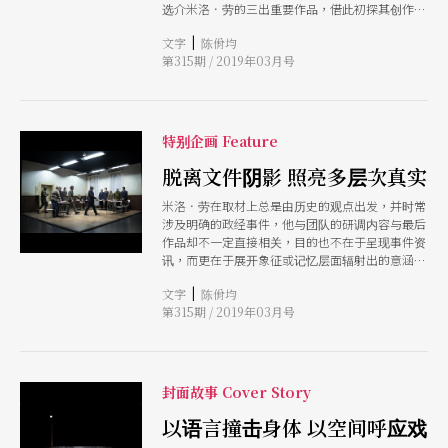
选介米洛．劳的三出重要作品，借此初探其创作脉
络。
|
文字
陈佾均
第315期 / 2019年03月号
特别企画 Feature
脱离文件阴影 照亮多层次真实
米洛．劳在取材上总是由历史的观点出发，并时常
涉及明确的政经事件，他与团队的研调内容与最后
作品却不一定直接相关，目的也不在于呈现事件资
讯，而更在于展开象征或记忆层面辐射出的意涵。
无论是透过政治行动、重演，或是个人故事的描
|
文字
陈佾均
述，在舞台上，米洛．劳从回忆、象征、传统，与
第315期 / 2019年03月号
神话的观点不停回应历史，于历史与存在经验之间
协商。
封面故事 Cover Story
以语言撞击身体 以空间呼应戏