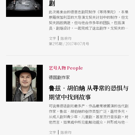
剧
此次将来台的德意志剧院制作《等待果陀》，本是
原籍保加利亚的大导演戈契夫计划中的制作，但戈
契夫因故病逝，但与他合作多年的团队，包括演
员、剧场设计，一起完成了这出剧作。戈契夫的创
作深受海纳．穆勒影响，穆勒文字中的张力与身体
|
文字
陈佾均
感受，与凝练如铭刻在石头中的力量，是戈契夫创
第295期 / 2017年07月号
作的核心，其作品在视觉上往往极为简洁，将注意
力放在由演员身体吐出的文字上。在穆勒的剧作与
戈契夫的演出中，文字不仅是意义的载体，更是音
响上、感官上的实际存在。
艺号人物 People
德国剧作家
鲁兹．胡伯纳 从寻常的恐惧与
期望中找到故事
可说是德语剧坛最多产、作品最常被搬演的当代剧
作家，鲁兹．胡伯纳的创作类型广泛，题材多元，
从成人剧到青少年、儿童剧，甚至流行音乐剧。对
他而言，如果戏中所见能触动观众，并形成与他们
人生经验的连结，激起讨论，那就是一部成功的剧
|
文字
陈佾均
作。今年的台湾国际艺术节，导演黎焕雄将率人力