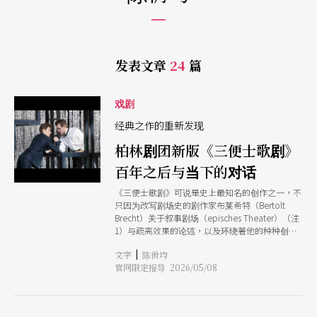
发表文章
24
篇
戏剧
经典之作的重新发现
柏林剧团新版《三便士歌剧》
百年之后与当下的对话
《三便士歌剧》可说是史上最知名的创作之一，不
只因为改写剧场史的剧作家布莱希特（Bertolt
Brecht）关于叙事剧场（episches Theater）（注
1）与疏离效果的论述，以及环绕著他的种种创作
争议和花边新闻，也因后来多位重要歌手的翻唱
|
文字
陈佾均
（从艾拉．费兹杰拉Ella Fitzgerald到罗比．威廉
官网限定报导 2026/05/08
斯Robbie Williams），和其对百老汇的影响。 在
近100年后，由当年首演的柏林剧团（Berliner
Ensemble）与著名歌剧导演巴里．柯斯基
（Barrie Kosky）执携手创作的全新版本，将来到