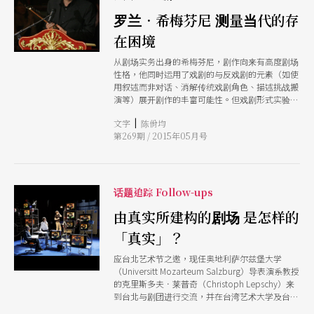
罗兰．希梅芬尼 测量当代的存
在困境
从剧场实务出身的希梅芬尼，剧作向来有高度剧场
性格，他同时运用了戏剧的与反戏剧的元素（如使
用叙述而非对话、消解传统戏剧角色、描述挑战搬
演等）展开剧作的丰富可能性。但戏剧形式实验不
是他创作的出发点，对他而言「人」、「个人」才
|
文字
陈佾均
是「剧场的主题」。将由导演廖若涵搬演的《阿拉
第269期 / 2015年05月号
伯之夜》是希梅芬尼的代表作，更是他近年致力于
叙述剧场的开端，透过剧中五个角色仿佛偶尔与彼
此擦身而过的独白，处理「被自身存在困住的人
们」。
话题追踪 Follow-ups
由真实所建构的剧场 是怎样的
「真实」？
应台北艺术节之邀，现任奥地利萨尔兹堡大学
（Universitt Mozarteum Salzburg）导表演系教授
的克里斯多夫．莱普奇（Christoph Lepschy）来
到台北与剧团进行交流，并在台湾艺术大学及台北
艺术大学针对「纪录剧场」（documentary