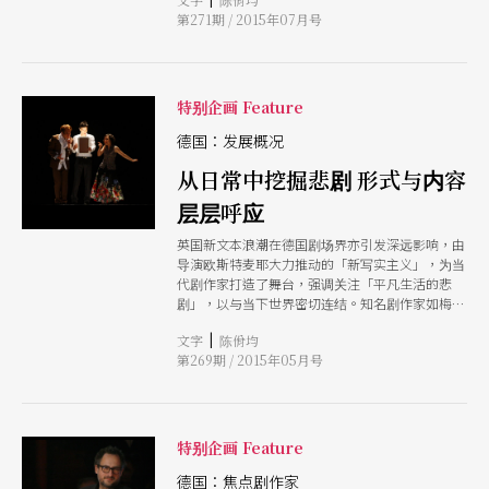
年代德语当代剧本的蓬勃发展，相当程度地共同形
第271期 / 2015年07月号
塑了德语剧作今日的发展。由于今年八月洛儿的作
品《失窃的时光》即将在台北艺术节演出，剧作家
因此特别接受本刊访问，分享对剧本创作的想法。
洛儿并将在八月随剧团共同访台。
特别企画 Feature
德国：发展概况
从日常中挖掘悲剧 形式与内容
层层呼应
英国新文本浪潮在德国剧场界亦引发深远影响，由
导演欧斯特麦耶大力推动的「新写实主义」，为当
代剧作家打造了舞台，强调关注「平凡生活的悲
剧」，以与当下世界密切连结。知名剧作家如梅焰
堡、希梅芬尼和洛儿等，共通点即在于形式上的实
|
文字
陈佾均
验与内容往往有多层次的对应，在挑战如何搬演的
第269期 / 2015年05月号
同时，往往也回应作品的主题意涵。
特别企画 Feature
德国：焦点剧作家