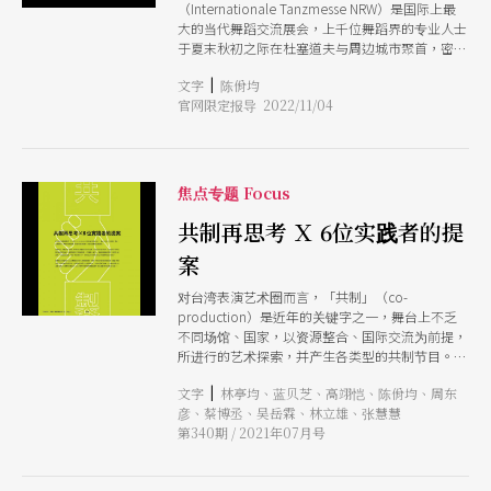
（Internationale Tanzmesse NRW）是国际上最
新时代》）。演出也如标题一般，可以顺叙也可以
大的当代舞蹈交流展会，上千位舞蹈界的专业人士
倒叙。「因为有些人相信人类在进步，有些人则持
于夏末秋初之际在杜塞道夫与周边城市聚首，密集
相反意见。有些人觉得世界要毁灭了，有些人觉得
观看世界各地新作，并在展示会场进行交流以及制
那只是末日论者的说词。无论谁对谁错，在我们追
|
文字
陈佾均
作业务上的串联，台湾过去10年来亦届届参与。在
求进步的过程中，已经造成我们生存世界的巨大改
官网限定报导 2022/11/04
睽违两年后，今年（2022/8/31～9/3）首度在疫情
变。」剧团这样描述这个作品。
后恢复实体活动。 本届博览会也是新任联合总监
卡塔芮娜．库荷（Katharina Kucher）与伊莎．蔻
勒（Isa Khler）负责策画的第一年，两人与评审团
从来自55国、超过800件申请提案中选出了30个作
焦点专题 Focus
品在为期4天的展会中全版呈现，包括高比例在公
共空间进行的演出，以及跨越年龄分野的作品，并
共制再思考 Ｘ 6位实践者的提
开启主题研讨论坛。策画者在疫情后提出了什么样
案
的思考、观察和策略，这些规划如何影响展会内
容，又折射出怎么样的策画态度与舞蹈环境，是这
对台湾表演艺术圈而言，「共制」（co-
次访问的主轴。 面对未来挑战的新模式 舞蹈博览
production）是近年的关键字之一，舞台上不乏
会不只关注作品 以专业人士为主的舞蹈博览会，
不同场馆、国家，以资源整合、国际交流为前提，
过去带著市场导向的规划，从业人士聚集的流程主
所进行的艺术探索，并产生各类型的共制节目。
要服务选节目、买制作的任务。近年来，包括舞蹈
广义来说，共制涉及「金钱」与「艺术」两种模式
博览会在内的许多当代展会都渐渐转向促进交流与
|
文字
林亭均、蓝贝芝、高翊恺、陈佾均、周东
的合作分类。前者以资金挹注为主，后者涉及不同
知识分享的平台，希望突破产品交易的想像。这也
彦、蔡博丞、吴岳霖、林立雄、张慧慧
角色间的艺术理念协商，此两类型间往往有模糊地
是两位联合总监的核心价值，以及她们的策画提案
第340期 / 2021年07月号
带，不同团队、制作人、艺术家或机构之间对「共
自公开征选中获选的原因。两人著重于藉展会的
同性」的追求，可说是困难重重，没有一概而论的
「会议性格」，让创作者的理念能被看见，并建立
SOP，但也因此存在各种新的工作思维与模式的可
更多层面的交流，以让国际舞蹈社群能共同研讨当