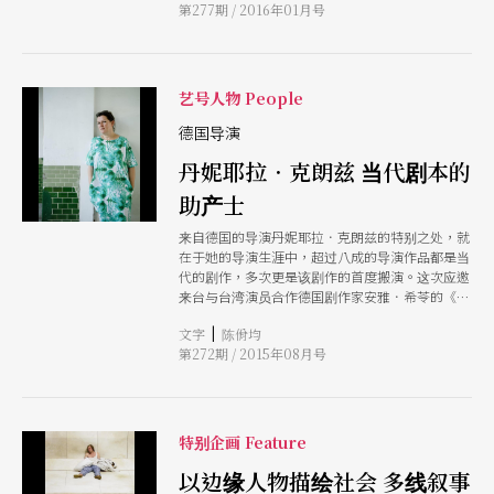
第277期 / 2016年01月号
飞行剧团演出他的知名剧作《公司感谢你》，让我
们趁此机会了解，鲁兹．胡伯纳如何透过寻常故
事、透析社会与人心。
艺号人物 People
德国导演
丹妮耶拉．克朗兹 当代剧本的
助产士
来自德国的导演丹妮耶拉．克朗兹的特别之处，就
在于她的导演生涯中，超过八成的导演作品都是当
代的剧作，多次更是该剧作的首度搬演。这次应邀
来台与台湾演员合作德国剧作家安雅．希苓的《雨
季》，不刻意塑造风格的她，更在意的是发挥演员
|
文字
陈佾均
的特质，她说：「我的戏很仰赖演员在舞台上对自
第272期 / 2015年08月号
己的认知，还有他们在台上以什么方式建立一个世
界。」
特别企画 Feature
以边缘人物描绘社会 多线叙事