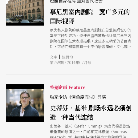
超越自身格局 面对当代社会
慕尼黑室内剧院 宽广多元的
国际视野
原为私人剧院的慕尼黑室内剧院在总监鲍姆包尔的
掌舵下转型成功，继任总监西蒙斯也让慕尼黑室内
剧院在国际艺术表现亮眼。这些多元精采的节目背
后，可想而知需要有一个不怕语言障碍、文化隔
阂，并具有高度弹性的团队才能够运转，两任总监
|
文字
陈佾均
则以对剧场艺术的坚持为团队指出方向。慕尼黑室
第259期 / 2014年07月号
内剧院的成长路程，展现了体制的实力与限制，同
时也指出突破制度的核心态度。
特别企画 Feature
独家专访《情色度假村》导演
史蒂芬．基米 剧场永远必须创
造一种当代连结
史蒂芬．基米（Stefan Kimmig）为当代德语剧场
最重要的导演之一，目前和克林根堡（Andreas
Kriegenburg）共同主持柏林德意志剧院的导演工