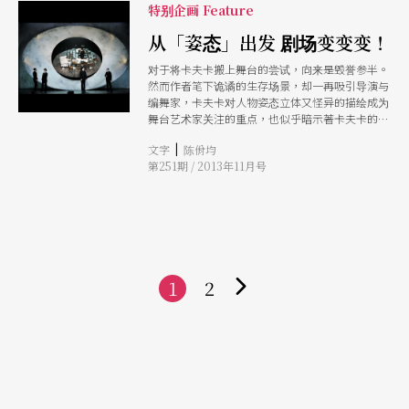
弱和荒诞。 访问前，夏夫告诉笔者，当初剧院收
特别企画 Feature
到台北艺术节的邀请大家都很惊讶，在高兴有机会
造访台北的同时，也笑问台北怎么会想看一名沮丧
从「姿态」出发 剧场变变变！
西欧男子的故事。 小说或非传统剧场文本精练而
对于将卡夫卡搬上舞台的尝试，向来是毁誉参半。
抽象的语言，对他而言不是负担，反而给他更多工
然而作者笔下诡谲的生存场景，却一再吸引导演与
具和空间去探索与创造角色的状态。从夏夫面对表
编舞家，卡夫卡对人物姿态立体又怪异的描绘成为
演时所展现的主动和创造性，可看出他对剧场的信
舞台艺术家关注的重点，也似乎暗示著卡夫卡的文
仰，期盼透过剧场艺术思考当代人的存在状态，也
学与剧场的连结。
展现了他对剧场结合哲学思辨、语言艺术和肢体技
|
文字
陈佾均
艺的要求。
第251期 / 2013年11月号
1
2
下
一
页