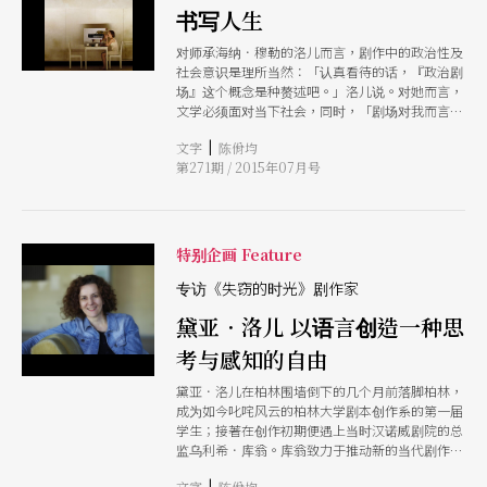
书写人生
对师承海纳．穆勒的洛儿而言，剧作中的政治性及
社会意识是理所当然：「认真看待的话，『政治剧
场』这个概念是种赘述吧。」洛儿说。对她而言，
文学必须面对当下社会，同时，「剧场对我而言是
语言的空间」，洛儿在过去的访问中提及。她总能
|
文字
陈佾均
掌握剧作家的武器语言，以出乎意料的叙事与人物
第271期 / 2015年07月号
对社会提问。
特别企画 Feature
专访《失窃的时光》剧作家
黛亚．洛儿 以语言创造一种思
考与感知的自由
黛亚．洛儿在柏林围墙倒下的几个月前落脚柏林，
成为如今叱咤风云的柏林大学剧本创作系的第一届
学生；接著在创作初期便遇上当时汉诺威剧院的总
监乌利希．库翁。库翁致力于推动新的当代剧作，
洛儿便与库翁，以及导演克里根堡共同推动了九○
|
文字
陈佾均