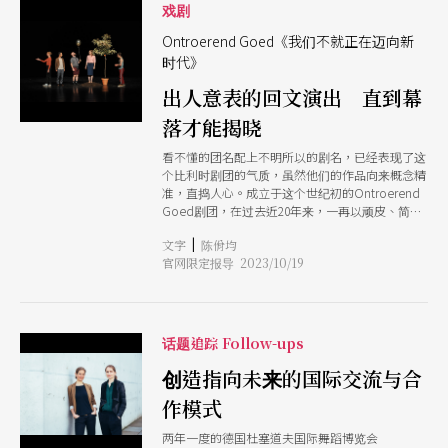
台北与观众见面。（注2）在这100年间，柏林剧院
戏剧
只有4次新制，上一次已经是2007年由罗伯．威尔
森执导的版本，可说每次出手都是一次重要事件。
Ontroerend Goed《我们不就正在迈向新
团队如何在这些历史之上找出自己的路，与现下对
时代》
话，也是这次演出值得一看的原因。
出人意表的回文演出 直到幕
落才能揭晓
看不懂的团名配上不明所以的剧名，已经表现了这
个比利时剧团的气质，虽然他们的作品向来概念精
准，直捣人心。成立于这个世纪初的Ontroerend
Goed剧团，在过去近20年来，一再以顽皮、简单
的形式，出乎意料地让人在剧场中撞见人在今日社
|
文字
陈佾均
会里的位置、处境，以及人与人之间的关系。
官网限定报导 2023/10/19
Ontroerend Goed在法兰德斯语里有双重意义。
分开来看，ontroerend意为「打动」，而goed就
是「好」，于是有「好地令人触动」之意；同时，
两个字放在一起又是「不动产」的意思（由于
goed亦有「财产」之意）。剧团10位担任不同岗
话题追踪 Follow-ups
位的成员在集结之初，本来是个诗社，所以他们在
命名上藉一个双关语，便犀利颠覆动人经验与资本
创造指向未来的国际交流与合
交易两种截然不同想像范畴之间的壁垒，形成期待
作模式
上的摩擦与翻转，也就有迹可循了。 至于剧名，
则是一句从头尾读来都相同的回文：Are we not
两年一度的德国杜塞道夫国际舞蹈博览会
drawn onward to new erA（《我们不就正在迈向