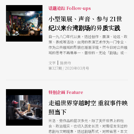
能性。 随著国家表演艺术中心三大场馆与地方文
代舞蹈在流通、制作与展演上所面对的新挑战、彼
化场馆陆续到位，各馆、各地方的艺术节相继举
话题追踪 Follow-ups
此差异的脉络，以及过往视之理所当然的种种结构
办，增进了场馆共制、国际共制等市场需求，也需
性排除，包括在交流区域偏重、身体类型，或是性
要进行更深入的对话与交流，方能推展创作能量。
小型策展、声音、参与 21世
别身分等层面。 这些挑战和数位化与永续的议题
本刊尝试透过6位身处「共制」大群体中的实践
连动，永续不仅涉及环境资源，也关于建立更永续
纪以来台湾剧场的异质实践
者，以其身体力行得来的反思与再提问，尝试描绘
的交流和伙伴关系所需要的思维和认识，「这些是
「理想共制」的可能
当代舞蹈创作者正在思考的主题，因此也是杜塞道
自一九八○年代以来，透过创作、展演、论述、政
夫国际舞蹈博览会所关注的。」主办单位北莱茵-
策、养成等活动，台湾的表演艺术作为一门专业、
西发利亚舞蹈中心（Landesbro NRW）在介绍新
作为公共领域的形貌也渐渐浮现。然今日对公共领
任总监的新闻稿中提到。（注1） 本届的舞蹈博览
域的思考不再是单一、普世的，无论「剧场」或
会分为3个部分，交流互动的「集市」
「观众」都不是抽象的同质整体。本文选自国家文
（Agora）、新设立的每日论坛「对谈连结」
|
文字
陈佾均
化艺术基金会将于近期公开之「国艺会补助成果档
（Talk Connect），以及晚上的演出节目。库
第327期 / 2020年03月号
案库─现代戏剧专题」综览的系列回顾，纳入廿一
世纪以来，走出制式舞台展演或戏剧对话模式的创
作，并以「小型策展」、「声音」与「参与」三组
关键字出发，试图描绘其与「现代戏剧」之互动关
系，书写其间之拉锯、延伸、对抗，抑或是补遗。
特别企画 Feature
走遍世界穿越时空 重叙事件映
照当下
米洛．劳作品的层次多元，除了关怀世界上的社
会、政治现实，也切入历史长流，对曾经发生过的
悲剧与文明现象，透过剧场形式，对照省思。本文