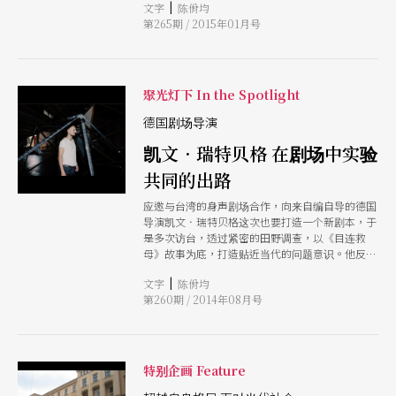
|
文字
陈佾均
theatre）进行两场演讲，介绍这一波自九○年代
第265期 / 2015年01月号
起以德国为发展中心的当代剧场创作型态。
聚光灯下 In the Spotlight
德国剧场导演
凯文．瑞特贝格 在剧场中实验
共同的出路
应邀与台湾的身声剧场合作，向来自编自导的德国
导演凯文．瑞特贝格这次也要打造一个新剧本，于
是多次访台，透过紧密的田野调查，以《目连救
母》故事为底，打造贴近当代的问题意识。他反对
宿命，相信人类自身可以创造世界，于是透过「剧
|
文字
陈佾均
场」这个群体工作的所在，与一群人一同实验共同
第260期 / 2014年08月号
的出路。
特别企画 Feature