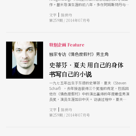
作。基米导演生涯的前八年，多在阿姆斯特丹与荷
兰及比利时的艺术家合作，因此在他的作品中，很
|
文字
陈佾均
早就看得到一种综合特质，结合德语剧场高度训练
第259期 / 2014年07月号
的语言表达，及荷比艺术家重视的身体强度和演员
个性的现场感受。基米的作品曾多次受邀至柏林戏
剧盛会，二○○八年，基米与夫人、也是长期合作
的舞台设计卡蒂亚．哈斯（Katja Ha）共同以《玛
丽．史都华》获得3sat创新大奖。基米于二○一一
特别企画 Feature
年执导高尔基剧作《太阳的孩子》则让他二度获得
德国剧场浮士德大奖。 基米没有锁定特定种类或
独家专访《情色度假村》男主角
时期的文本，执导作品包括希腊悲剧、古典剧目、
史蒂芬．夏夫 用自己的身体
现代剧作及小说电影的改编。他总是对文本素材所
谓显而易见的主题抱持质疑，企图透过挖掘平凡熟
书写自己的小说
悉的私领域人物关系，反映巨观的社会连结。创造
题材与当代的连结，则是他作品的核心要务。
一九七五年出生于东德的史蒂芬．夏夫（Steven
Scharf），去年接连获得三个奖项的肯定，包括因
他在《情色度假村》中的演出赢得的年度最佳男演
员奖，演员生涯如日中天。 访谈过程中，夏夫处
处流露对演员工作的热爱及投入；在二○○七年加
|
文字
陈佾均
入慕尼黑室内剧院之前，夏夫刻意每几年就要换剧
第259期 / 2014年07月号
院工作，以保持自己全力以赴的动力。导演史蒂
芬．基米（Stephan Kimmig）曾表示从来没有在
一位男演员身上看过夏夫表演的这种强度。夏夫高
大的身体却能透过精准的声音与姿态表现极度的脆