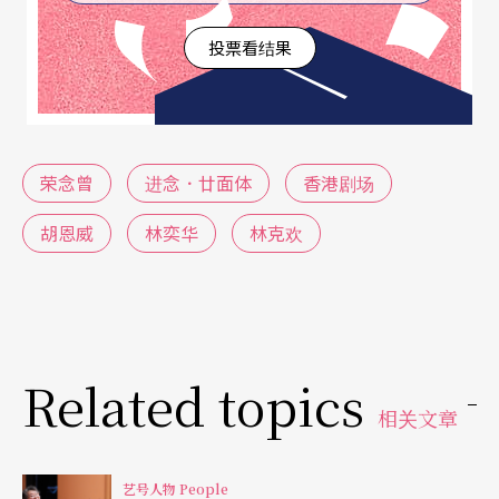
至今仍然持续。「他让我们知道，艺术和政府之间
投票看结果
应该平等对话、合作，而非互相利用；许多人会利
用政治手段达到艺术的目的，也有一些人会利用艺
术手段达到政治目的。」
荣念曾
进念．廿面体
香港剧场
他举欧美的体制为例，指欧美国家可容许单纯的艺
术创作，为艺术而艺术，但中、港、台地区的艺术
胡恩威
林奕华
林克欢
家却必须同时是一位政治家，才可以成为艺术家。
「因为我们没有好的艺术家。我们做创作的对此必
须非常自觉，要给自己创造一个空间，而非单单在
Related topics
现有提供的空间里创作，否则，只会局限自己。」
相关文章
他又认为创作跟观众的质素有密切关系，欧美的观
众较懂得欣赏和接纳纯艺术的创作，然而香港的观
艺号人物 People