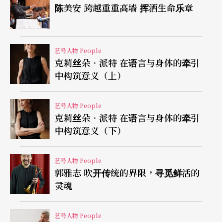
众则难以分辨质素优劣，「对他们来说，一分跟一
陈美安 跨越重重高墙 挥洒生命乐章
百分，没有很大差别。」在这样的环境下创作，荣
念曾就经常提醒他要经常保持极强的自觉性。「他
艺号人物 People
经常提出『为甚么需要艺术？』艺术很多时候可以
克莉丝朵．派特 在语言与身体的牵引
中构筑意义（上）
是一面倒的装饰品，但我们还有没有更多选择？」
不过，胡恩威认为现代人已少了气质，并不因为他
艺号人物 People
们有钱，有钱也可以有气质，而是他们的味蕾太
克莉丝朵．派特 在语言与身体的牵引
中构筑意义（下）
弱，没有细节。
虽然荣念曾在过去二十多年间，对改善文化环境提
艺号人物 People
郭雅志 吹开传统的界限，寻觅鲜活的
出了很多重要的意见，但胡恩威相信文化环境并非
灵魂
一个人可以改变，也不相信中国式的英雄主义，
「一个人有他的催化作用，要完成却不能单靠一个
艺号人物 People