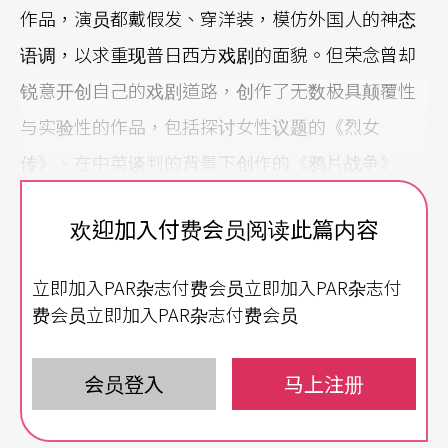
作品，演员都戴假发、穿洋装，模仿外国人的神态
语调，以求重现普日西方戏剧的面貌。但荣念曾却
锐意开创自己的戏剧道路，创作了无数极具颠覆性
与实验性的作品，包括探讨女性议题的《烈女
传》、在中英谈判的背景下创作的《鸦片战争》
等，当中更夹杂著对社会、政治以至中国传统文化
欢迎加入付费会员阅读此篇内容
议题的深刻讨论，并对种种既有的戏剧概念提出批
判与反思，被视为香港「前卫」戏剧的重要代表。
立即加入PAR杂志付费会员立即加入PAR杂志付
费会员立即加入PAR杂志付费会员
不过，种种加诸「戏剧」的前置辞，如实验、多媒
体、先锋、后现代、政治剧场等，都不足以概括其
会员登入
马上注册
作品的重点所在，更遑论给他一个「类型」的定
义。在过去二十多年间，他透过创作不断辩证，自