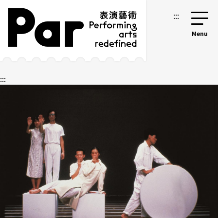
跳到主要内容区块
网站导览
:::
:::