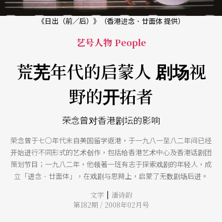
《日出（前／后）》（香港进念．廿面体 提供）
艺号人物 People
荒芜年代的启蒙人 剧场视
野的开拓者
荣念曾对香港剧坛的影响
荣念曾于七○年代末自美国留学返港，于一九八一至八二年间已经
开始进行不同形式的艺术创作，包括给香港艺术中心及香港话剧团
策划节目；一九八二年，他领著一班有志于探索戏剧的年轻人，成
立「进念．廿面体」，在戏剧与思辩上，启蒙了无数剧场后进。
|
文字
潘诗韵
第182期 / 2008年02月号