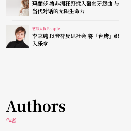
玛丽莎 将非洲狂野揉入葡萄牙怨曲 与
人，所有创意，包括电影等，都是team work （团
当代对话的无限生命力
队合作），要有很多很能干的人合力才能做到。」
但他深信荣念曾的文字会留在历史里。
艺号人物 People
李志纯 以音符反思社会 将「台湾」织
林奕华：荣念曾的魅力是永远教人想去演绎他的言
入乐章
行
年轻时已认识荣念曾、跟他一同创作的林奕华曾撰
文说，「荣念曾的魅力是永远教人想去演绎他的言
行。换句话说，有他就会有脑筋在转动。」
Authors
他说荣念曾喜欢问问题，不愿意只以一个角度、一
把声音来进行创作的角度。「像在《中国旅程》
作者
里，演员被要求不要『做戏』而只是抽离地一边念