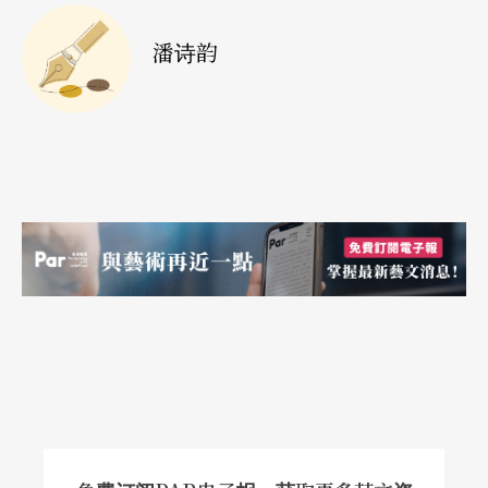
台词一边以简单的肢体动作配合。演员于是提出质
潘诗韵
疑：我是在演戏还是在舞蹈？同样的，舞者被要求
重复背诵（有时是朗读，有时是呻吟）似通非通的
句子，他们也会问：我是机器，还是一个人？由于
荣念曾的答案总会令提出质疑的人觉得，为什么有
这许多问题以前未曾想过，才会有一个带有贬义的
名词随著他的影响力日渐壮大（通过进念．廿面体
的成立和「流行」）：「前卫迷雾」。
不过，林奕华认为历史却证明了从八○年代第一次
看见荣念曾，到后来以门徒身分跟随荣念曾又学又
做的他，在九○年代成立了「非常林奕华」，由
「没有自己」到被认为「过分自我」，说明在香港