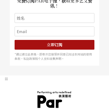
免费订阅PAR电子报，获取更多艺文资
讯！
进行艺术创作，总是有不跟随大众与走出属于自己
一条路的不可能（或困难），因为当一个人开始思
考自己哪里与别人不一样、为何不一样，已可能一
脚踩进另一些人的不安全感地带。「至此我才真正
明白荣念曾式的『暧昧』如何使人开窍：阅读或观
立即订阅
看他的作品，使人犹如经历一次从自我怀疑到自我
*通过递交此表格，即表示您接受并同意已阅读本网站的使用
条款，私隐政策和个人资料收集声明。
肯定的旅程，旅程并不提供答案，它只提供问题，
而正是由于对于跟别人不同有著太多顾虑与恐惧，
我们才会对问问题产生抗拒，并放弃在学习问问题
:::
的过程中找到定位和视野。」
林克欢：他在香港剧场荒芜的时代，带进了新东西