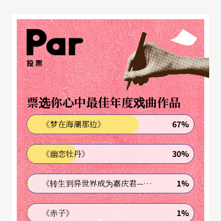
我讨论，跟社会对话，每一部作品都在讨论上一部
作品，至今，进念仍在此方向上不断探索，《百年
孤寂》、《中国旅程》等系列作品，关注依旧，即
便时代不断更替。
投票
胡恩威：荣念曾让我们知道，艺术和政府之间应该
票选你心中最佳年度戏曲作品
平等对话
67%
《梦在海潮那边》
进念．廿面体节目及创作总监胡恩威跟荣念曾合作
30%
《幽恋牡丹》
已久，他指出荣念曾对香港剧坛最大的影响，在于
提醒艺术家和政治家们，艺术并非为政治或政府服
1%
《转生到异世界成为嘉庆君—发现我的祖先是诈骗集团!?》
务，因历史上许许多多的例子已告诉我们，艺术很
容易被政府控制，创作也会因而受到局限，这现象
1%
《赤子》