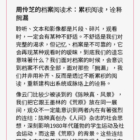
档案，会在平行之间创造多重的节点，只要你的
周伶芝的档案阅读术：累积阅读，诠释
「重新问题化」或「关系」找到之后，会发现它们
阙漏
可能就在同一时空的多重系统里，这就是副标「轨
聆听、文本和影像都是片段、碎片，观看
时，一定会有某种不舒适。不舒适是我们对
迹与重影」的由来。档案并非死的，历史也从来未
完整的渴求，但记忆、档案是不可靠的，它
完成，反而是因为「重新问题化」帮助我们理解承
会再现某种观看时的暧昧，到底我们的遗忘
接的脉络，以及继续创作的交界面可以怎样层叠。
意味著什么？我们面对档案的时候，会意识
到档案不代表全部，面对那些「阙漏」，我
们并非用补齐、反而是透过不断累积的阅
读，重新建构出系统或脉络上的诠释。
像云门比较少被谈到的《陈映真．风景》，
我们把它跟王墨林的《荒原》放在同一展
间，观众不一定能意识到两者内在有著强烈
的连结：陈映真创办《人间》杂志的社会思
想，深刻影响1980年代蓬勃的学生运动及社
会运动，而这是《荒原》的背景。这些连结