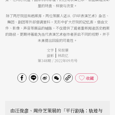
显的特质、样貌与流变。
除了两厅院旧有档案库，两位策展人还从《PAR表演艺术》杂志、
舞团、剧团等外部借调资料，无形中扩大厅院的记忆库，借由文
件、影像、声音等展品的铺陈，不仅提供了观者重新阅读历史档案
的路径，更期待著能为当代表演艺术创作者开启不同的视野，并于
未来提出回应的可能性。
|
文字
吴垠慧
|
摄影
林政亿
第348期 / 2022年09月号
收藏
由汪俊彦、周伶芝策展的「平行剧场：轨迹与