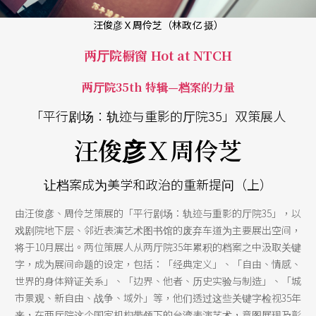
汪俊彦Ｘ周伶芝（林政亿 摄）
两厅院橱窗 Hot at NTCH
两厅院35th 特辑—档案的力量
「平行剧场：轨迹与重影的厅院35」双策展人
汪俊彦Ｘ周伶芝
让档案成为美学和政治的重新提问（上）
由汪俊彦、周伶芝策展的「平行剧场：轨迹与重影的厅院35」，以
戏剧院地下层、邻近表演艺术图书馆的废弃车道为主要展出空间，
将于10月展出。两位策展人从两厅院35年累积的档案之中汲取关键
字，成为展间命题的设定，包括：「经典定义」、「自由、情感、
世界的身体辩证关系」、「边界、他者、历史实验与制造」、「城
市景观、新自由、战争、域外」等，他们透过这些关键字检视35年
来，在两厅院这个国家机构带领下的台湾表演艺术，意图展现及彰