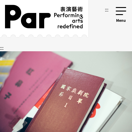
跳到主要内容区块
网站导览
:::
:::