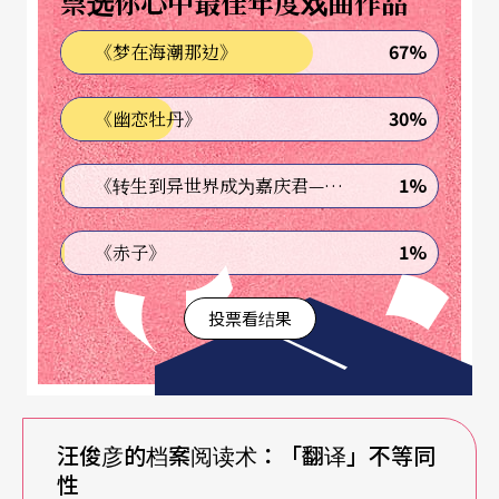
票选你心中最佳年度戏曲作品
重要的材料，如果没有开启对历史、档案的重新认
67%
《梦在海潮那边》
识，就无法想像我们的未来还有什么其他选择。
30%
《幽恋牡丹》
周伶芝（以下简称周）
：去年底图书馆找我谈资料
库再开放与运用的策展可能时，我便提出以关键字
1%
《转生到异世界成为嘉庆君—发现我的祖先是诈骗集团!?》
阅读和研究的文件展以及档案演绎的策展企划，到
俊彦邀请后，我再以对话35的概念去长出现在的架
1%
《赤子》
构和论述方法。所以如何多重阅读始终都在这个策
投票看结果
展概念里。过去面对历史和档案都采编年史的方
式，可是，表演艺术的交汇层面非常复杂，只用编
年或类型去处理这些档案会蛮可惜，那么，我们有
没有可能以「档案」作为历史转折的通道或介面，
汪俊彦的档案阅读术：「翻译」不等同
去重新思考？
性