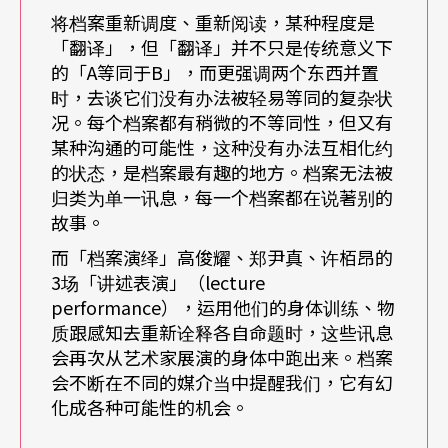
将档案重新调度、重新阅读，某种程度是
每件作品形成的当下，都跟当时的脉络和美学渴求
「翻译」，但「翻译」并不只是传统意义下
的「A等同于B」，而更强调两个东西并置
有关，也影响了观看作品的方式。而当我们重新阅
时，去谈它们没有办法被轻易等同的复杂状
读档案时，势必会读到当时情境不会阅读到的暗
况。每个档案都有稍微的不等同性，但又有
某种沟通的可能性，这种没有办法互相化约
面，甚至可能是重新回去批判的。这次策展就是建
的状态，是档案最有趣的地方。档案无法被
立在这样的基础上，我们跟历史的关系，是透过当
归类为单一讯息，每一个档案都在说著别的
时留下来的脉络，和重新阅读的过程所形成多重的
故事。
轨迹，让我们看到同一个档案可能有不同面向的相
而「档案演绎」高俊耀、郑尹真、许栢昂的
3场「讲述表演」（lecture
互辩证。
performance），运用他们的身体训练、物
质跟感知去重新诠释各自命题时，这些讯息
「平行」是从班雅明的「星丛」设想的，可以是一
会再次从艺术家展演的身体中跑出来。档案
会不断在不同的媒介当中提醒我们，它有幻
种关于共时性的反向思考。平行不会交汇，但如果
化成各种可能性的机会。
找到不同的阅读方式，看似没有关联、不会对话的