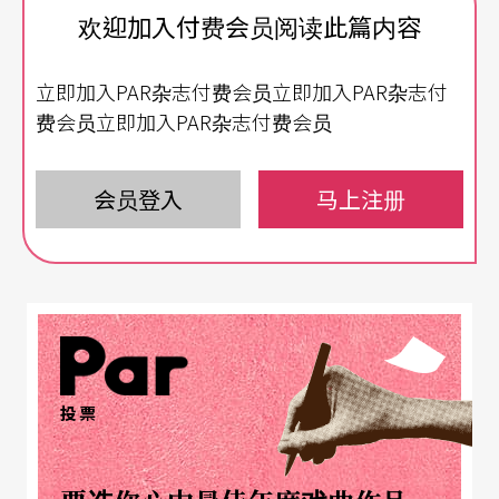
读，但如果把一个节点拉出来，作为历史的对话
欢迎加入付费会员阅读此篇内容
点，就有可能改变我们对历史的认识。所以，我提
立即加入PAR杂志付费会员立即加入PAR杂志付
出「35是节点」的概念，不是数字累积成的「3
费会员立即加入PAR杂志付费会员
5」。伶芝长期对历史、档案有很细致的关注，也跟
两厅院一直有合作关系，特别是跟图书馆，于是，
会员登入
马上注册
我想若能一起搭配，那就太好了。我们此前就有很
多对话的机会，那个频率让我们从合作之初就建立
在很好的共识上。
虽然数学世界里的「平行」不会交汇，我们却想让
平行之间保有共感的存在；「重影」指的是每一次
投票
的回访，透过不同的方法让它们产生连结，历史就
会有多层的状态浮现。历史是提供我们想像未来最