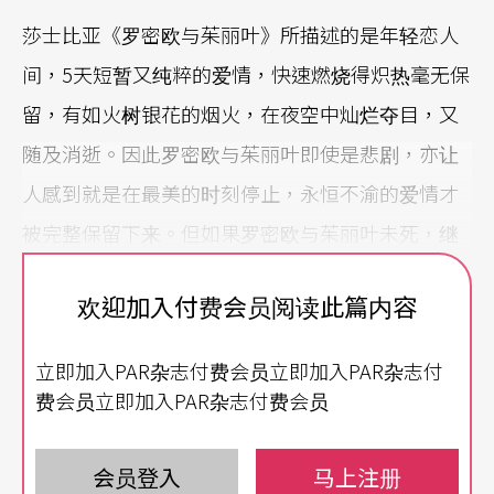
莎士比亚《罗密欧与茱丽叶》所描述的是年轻恋人
间，5天短暂又纯粹的爱情，快速燃烧得炽热毫无保
留，有如火树银花的烟火，在夜空中灿烂夺目，又
随及消逝。因此罗密欧与茱丽叶即使是悲剧，亦让
人感到就是在最美的时刻停止，永恒不渝的爱情才
被完整保留下来。但如果罗密欧与茱丽叶未死，继
续存活下来，两人的爱情面对现实的考验，时光的
欢迎加入付费会员阅读此篇内容
消蚀，是否仍能始终如一，初衷未改？
立即加入PAR杂志付费会员立即加入PAR杂志付
日本导演野田秀树的专访中，谈及他对于一直想做
费会员立即加入PAR杂志付费会员
《罗密欧与茱丽叶》后传，两个美丽的人死去后，
两家和解结束了战争。但是隔天呢？一星期、一个
会员登入
马上注册
月后呢？真的从此不再有纷争了吗？
（注1）
以此作