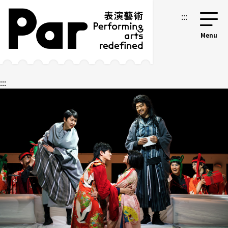
跳到主要内容区块
网站导览
:::
:::