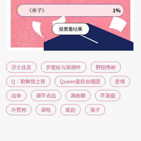
存的意义。
1%
《赤子》
《Q：歌舞伎之夜》将莎士比亚《罗密欧与茱丽
投票看结果
叶》的架构，移转到日本12世纪末期，平安时代源
赖朝与平清盛的源平合战，由活下来的愁里爱与被
流放孤岛的瑯壬生，试图回到过去，改写原先命定
莎士比亚
罗密欧与茱丽叶
野田秀树
的悲剧。这样有如电影《回到未来》的情节，野田
秀树并未落入老哏，两人并非真的穿越时空，回到
Q：歌舞伎之夜
Queen皇后合唱团
爱情
过去，而是在一封空白的信纸上，由后来的愁里爱
战争
源平合战
源赖朝
平清盛
与瑯壬生跳脱出来，成为故事的叙述者，自由穿梭
许哲彬
滚啦
能剧
漫才
反复述说，来重新面对旧有的记忆，重建过去的时
光。