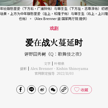
年轻版愁里爱（下方右，广濑铃饰）与瑯壬生（下方左，志尊淳饰）初遇
场景，上方为中年版愁里爱（左上，松隆子饰）与瑯壬生（右上，上川隆
也饰）。（Alex Brenner 摄 国家两厅院 提供）
戏剧
爱在战火蔓延时
评野田秀树《Q：歌舞伎之夜》
|
文字
叶根泉
|
摄影
Alex Brenner
、
Kishin Shinoyama
官网限定报导 2022/11/03
收藏