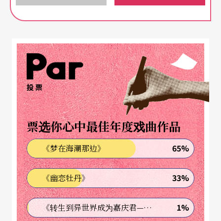
为《Q：歌舞伎之夜》编导的动机，野田秀树将爱
情「加框」置于战争的衬底，用来呈现人类战争的
轮回，绝不会因一椿恋人的悲剧而终止，随时随地
都会因欲念、仇恨、贪婪而烽火再起，战斗蔓延。
战争的议题有其普遍性，亦可延伸至现当代，无论
投票
是二战后苏联移送日本关东军的战俘，到西伯里亚
苦役劳动，饥寒交迫、客死他乡；到现今乌克兰战
票选你心中最佳年度戏曲作品
争，俄罗斯与乌克兰成千上万的士兵与平民彼此杀
65%
《梦在海潮那边》
戮战死。战争更具备其象征性，作为灰飞烟灭时代
的意象，唯一硕果仅存、永远不变的就是爱情。就
33%
《幽恋牡丹》
像是Queen皇后合唱团所唱〈Love of my Life〉，
1%
《转生到异世界成为嘉庆君—发现我的祖先是诈骗集团!?》
如此末世警示纷扰崩坏的世界里，唯有爱才有了生