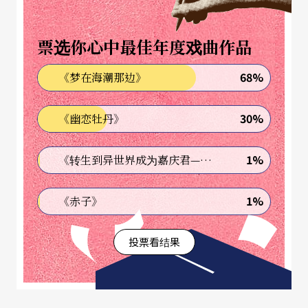
票选你心中最佳年度戏曲作品
68%
《梦在海潮那边》
30%
《幽恋牡丹》
1%
《转生到异世界成为嘉庆君—发现我的祖先是诈骗集团!?》
1%
《赤子》
投票看结果