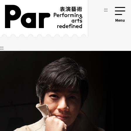
跳到主要内容区块
网站导览
:::
:::