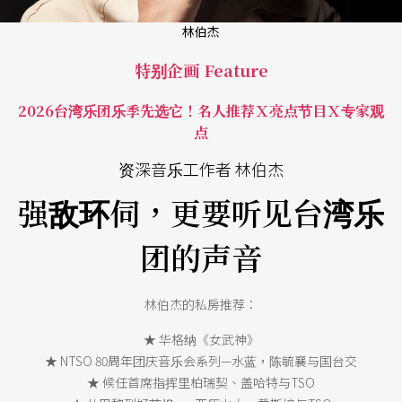
林伯杰
特别企画 Feature
2026台湾乐团乐季先选它！名人推荐Ｘ亮点节目Ｘ专家观
点
资深音乐工作者 林伯杰
强敌环伺，更要听见台湾乐
团的声音
林伯杰的私房推荐：
★ 华格纳《女武神》
★ NTSO 80周年团庆音乐会系列—水蓝，陈毓襄与国台交
★ 候任首席指挥里柏瑞契、盖哈特与TSO