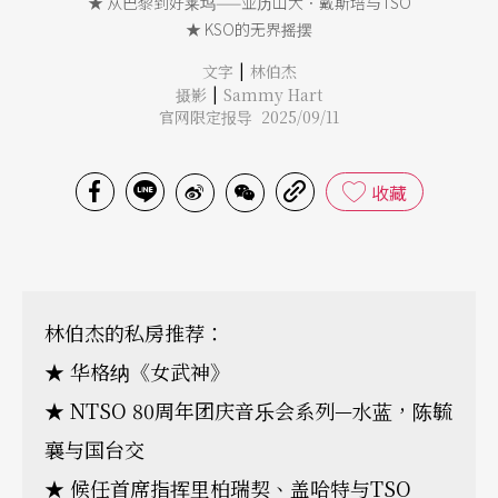
★ 从巴黎到好莱坞——亚历山大．戴斯培与TSO
★ KSO的无界摇摆
|
文字
林伯杰
|
摄影
Sammy Hart
官网限定报导 2025/09/11
收藏
林伯杰的私房推荐：
★ 华格纳《女武神》
★ NTSO 80周年团庆音乐会系列—水蓝，陈毓
襄与国台交
★ 候任首席指挥里柏瑞契、盖哈特与TSO