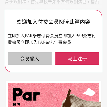
身为歌剧控，首先寻找新乐季有何歌剧演出，目前
仅看到国家交响乐团将于2026年中推出华格纳《女
武神》，这是继NSO上个乐季《飞行的荷兰人》与
欢迎加入付费会员阅读此篇内容
卫武营《罗恩格林》，又一场华格纳名作。算算也
立即加入PAR杂志付费会员立即加入PAR杂志付
是NSO第3次演出全本《女武神》，先前2013年NS
费会员立即加入PAR杂志付费会员
O自制、2017台中国家歌剧院邀演，都由吕绍嘉担
任指挥，这次来听马寇尔（Jun Märkl）的诠释做比
会员登入
马上注册
较。
投票