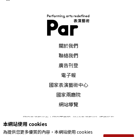
所幸，屛風演出的不單是徵婚的故事，這使得一連
踏出錯誤兩步的《徵婚啓事》得以柳暗花明展露生
機。李國修又一次以後設劇場的形態作爲演出的媒
PAR 表演藝術雜誌
關於我們
介，大幅降低了對原作的倚賴度。作爲戲中戲的框
聯絡我們
架的是某劇團狀況頻出的彩排實況，李國修的編劇
廣告刊登
天賦在此展露無遺。劇團彩排並不僅僅是《十日
電子報
談》那種戲中戲的靜態框架，而是《坎特伯里故事
國家表演藝術中心
集》那種現實人生與虛構故事或虛構的劇團彩排與
國家兩廳院
眞實的徵婚故事交錯穿揷進行的動態的「人生舞
網站導覽
台」或「舞台人生」，旣充實了單薄的劇情，也活
國家表演藝術中心國家兩廳院《PAR表演藝術》版權所有
本網站使用 cookies
絡了單調的故事。
©
2022
Performing arts redefined. All Rights Reserved
為提供您更多優質的內容，本網站使用 cookies
統一編號 Tax Id number 00973926