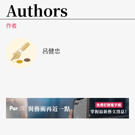
Authors
是從湊巧來應徵而留下紀錄的四十二個男人當中挑
出可看性較高的部分；換句話說，只是隨機湊和罷
作者
了。這一來劇本忠於原著造成先天不足，大大侷限
了屛風造境的廣幅。廣幅縱有不足，如果在刻劃的
深度上有所加強，倒也能夠收之東隅。不幸的是，
呂健忠
屛風再一次受忠於原作之害。陳玉慧的原作其實只
是一筆流水帳，旣談不上小說的架構、也談不上情
節的鋪陳，旣看不出心理的刻劃、也看不出人性的
分析，甚至連刊登啓事的敍述者「我」記錄她本人
對應徵者的反應也只是一片浮光掠影。連戲份最吃
重的徵婚人尙且如，此遑論蜻蜓點水般現身在舞台
上的二十二個人。