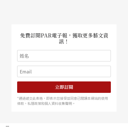
忠於劇情單薄的原作，反映在舞台上，觀衆看到的
只是支離破碎的徵婚故事，只見一批寂寞男子窘態
畢露輪流亮相然後鞠躬下台，根本就沒有深度可
免費訂閱PAR電子報，獲取更多藝文資
言；宛如一張一張幻燈片，製造笑料綽綽有餘，但
訊！
是當事人打完幻燈、觀衆開懷大笑之後呢？而存心
閱歷衆男生相的徵婚人，親眼觀照光怪陸離的寂寞
生態之後，也只能淪爲一個糾合衆應徵者的工具角
色。演出進行當中，雖然從開幕到謝幕掌聲不斷、
立即訂閱
笑聲連連，卻只說明了該劇富含喜感。如果只就徵
婚部分而論，《徵婚啓事》不過是李國修初出道時
*通過遞交此表格，即表示您接受並同意已閱讀本網站的使用
條款，私隱政策和個人資料收集聲明。
演綜藝短劇再上一層樓的集錦罷了。
戲裏戲外的感情邊緣人
:::