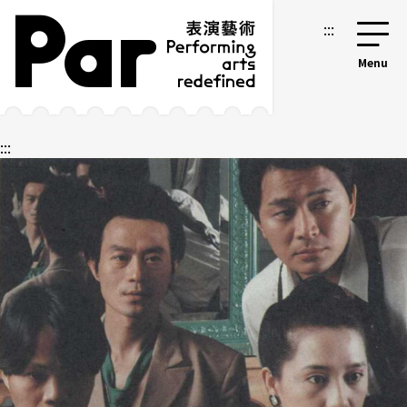
跳到主要內容區塊
網站導覽
:::
:::