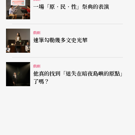
一場「原．民．性」祭典的表演
角色淺薄宛如幻燈片
徵婚故事中的二十二個男人會出現在同一個舞台
戲劇
上，說穿了就是寂寞心結一線牽。從編導的用心來
速筆勾勒幾多文史光華
看，李國修有意呈現當代台灣社會的一個剖面，讓
觀衆窺覽現代台灣形形色色、類型殊異的寂寞男
戲劇
子。依李國修的演技判斷，要他以一人之身演盡台
他真的找到「迷失在暗夜島嶼的原點」
灣土產的寂寞男子也許游刃有餘。問題是，這二十
了嗎？
二個人是否涵蓋了台灣寂寞男子的類型？各個類型
是否具備代表性？答案顯然是否定的。
李國修據以取材的原作，陳玉慧的《徵婚啓事──
我與42個男人》，本身就談不上代表性，劇本不過