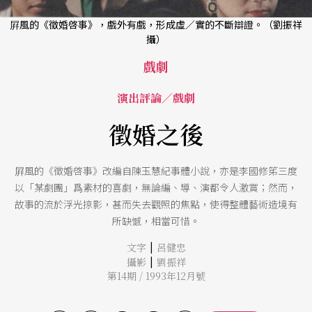
屛風的《徵婚啓事》，戲外有戲，形成虛／實的不斷辯證。（劉振祥
攝）
戲劇
演出評論／戲劇
徵婚之後
屛風的《徵婚啓事》改編自陳玉慧紀事體小說，亦是李國修笫三度
以「某劇團」爲素材的喜劇，無論編、導、演都令人激賞；然而，
故事的流於浮光掠影，甚而失去觀照的焦點，使得整體藝術造境有
所缺憾，相當可惜。
|
文字
呂健忠
|
攝影
劉振祥
第14期 / 1993年12月號