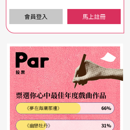
《徵婚啓事》是李國修繼《半里長城》與《莎姆雷
會員登入
馬上註冊
特》後，第三度以「某劇團」爲素材的喜劇。該劇
團有「內憂」，又有「外患」，內憂外患在彩排時
一一迸發，竟使公演之事功虧一簣。劇團彩排只是
個框架，框架之內的戲中戲，即二十二個男人應徵
一則徵婚啓事的故事，構成了敍事的骨幹。框架之
投票
外另有一段戲外戲，即接二連三的闖入者干擾彩排
的進行，這是劇團的「外患」。劇團本身的「內
票選你心中最佳年度戲曲作品
憂」在於團員各個人無法排解的心結。心結並非劇
66%
《夢在海潮那邊》
團團員所獨有。徵婚的女人和二十二個應徵男人也
各有各的心結，他們冀望透過徵婚啓事能解開寂寞
31%
《幽戀牡丹》