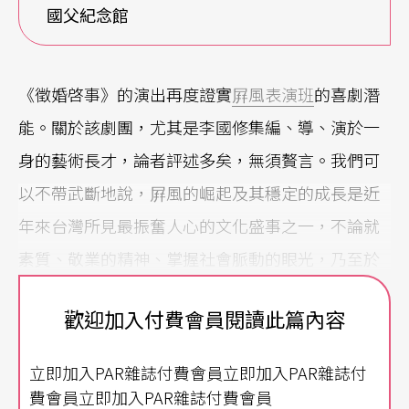
國父紀念館
《徵婚啓事》的演出再度證實
屛風表演班
的喜劇潛
能。關於該劇團，尤其是李國修集編、導、演於一
身的藝術長才，論者評述多矣，無須贅言。我們可
以不帶武斷地說，屛風的崛起及其穩定的成長是近
年來台灣所見最振奮人心的文化盛事之一，不論就
素質、敬業的精神、掌握社會脈動的眼光，乃至於
觀衆的反應，在在令人想起二十年前的雲門舞集。
歡迎加入付費會員閱讀此篇內容
然而，匯聚觀衆的厚望之際，屛風似乎面臨了亟待
突破的瓶頸。
立即加入PAR雜誌付費會員立即加入PAR雜誌付
費會員立即加入PAR雜誌付費會員
虛實之間的對位辯證