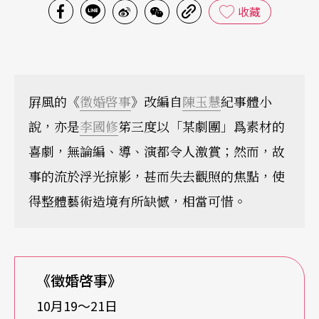
收藏
屛風的《
徵婚啓事
》改編自
陳玉慧
紀事體小
說，亦是
李國修
笫三度以「某劇團」爲素材的
喜劇，無論編、導、演都令人激賞；然而，故
事的流於浮光掠影，甚而失去觀照的焦點，使
得整體藝術造境有所缺憾，相當可惜。
《徵婚啓事》
10月19〜21日