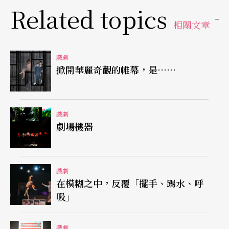
戲近尾聲的吿白──原來舞台監督是應徵啓事的男
Related topics
人之一，而導演是要想透過這齣戲瞭解男人──更
相關文章
是澈底粉碎了眞實與虛構的二元對立觀，澈底粉碎
了最後的旁觀者觀衆自以爲「旁觀者淸」的認知。
戲劇
掀開華麗奇觀的帷幕，是……
以上所述是《徵婚啓事》的大體結構。其結構之複
雜，比起《莎姆雷特》尤有過之，李國修居然能夠
戲劇
處理得駕輕就熟而有條不紊，編導圓熟著實令人激
劇場機器
賞。可是，欣賞流暢的劇情、喜感與傷感錯落有致
的節奏、機智而不失幽默的對白以及屛風表演班練
戲劇
達的演技之餘，編導手法的藝術造境卻也難免白圭
在模糊之中，反覆「擺手、踢水、呼
吸」
之玷。癥結所在，一是徵婚的故事流於雜蕪，二是
舞台藝術的造境沒有明確的焦點。
戲劇