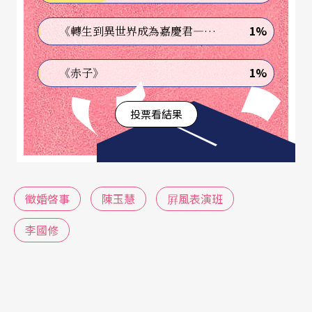
的心結。闖入者之所以會干擾到彩排的進行，也是
因爲他們各有或大或小、或公或私而本質殊異的心
1%
《轉生到異世界成為嘉慶君—發現我的祖先是詐騙集團!?》
結。
1%
《赤子》
這一團千千結，有虛、有實：事涉徵婚的男女是
投票看結果
虛，旁觀者是實。旁觀者的心結也有虛、有實：所
謂「演戲的瘋，看戲的儍」，闖入者自己辨別不淸
虛與實的分際，偏偏又自以爲「實」而看劇團的工
作人員是「虛」。「螳螂捕蟬，黃雀在後」正是
徵婚啓事
陳玉慧
屛風表演班
《徵婚啓事》一劇結構的主軸：闖入者旁觀彩排，
李國修
劇團團員旁觀徵婚人事，徵婚的女人旁觀前來應徵
的男人。然而，燈光設計師和敍述者「我」的戀情
本已模糊了舞台與人生的分野，舞台監督和導演在