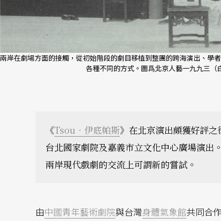
兩岸在劇場方面的接觸，從初始階段的劇目移植到整團的跨海演出、學者
各種不同的方式。圖爲北京人藝一九九三（白
《
Tsou．伊底帕斯
》在北京演出頗獲好評之
台北國家劇院及嘉義市立文化中心廣場演出
兩岸現代戲劇的交流上可謂新的嘗試。
由
中國靑年藝術劇院
與台灣
身體氣象館
共同合作