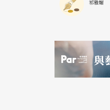
祁雅媚
品較壓抑，但因爲包袱太沈重，作品便有某種
爲大陸人民確實歷經政治所帶來的侷限與壓迫
灣因爲沒有歷史包袱，或者說未親身經歷歷史
以看到台上演出有關二二八的歷史，但由於其虛構
現代化的速度快，劇場雖較具開放性，但不夠
培養演員，一旦爲演員，終身爲演員，台灣則
的情形亦常發生，因此在最好的編導理念都需
有很大的差異。
旣然有這些不同，碰撞在一起，會不會有更燦
東西，因此把在理念上按部就班的北京導演搭
新可能。撞擊的結果？王墨麟承認，在北京演出