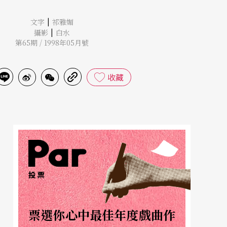
|
文字
祁雅媚
|
攝影
白水
第65期 / 1998年05月號
收藏
投票
票選你心中最佳年度戲曲作