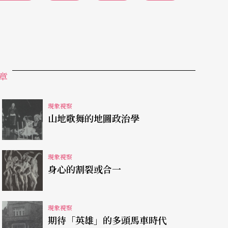
，出身上海戲劇學院、曾任敎於英國利茲大學戲劇
表示，大陸劇場原全爲國營，演出經費由國家出
資的經費有限，故結構不似之前穩定，但完全民營
的人在畢業後，會被分配到各地區不同的劇團，而
選擇加入與自己創作理念相合的團體，這和台灣劇
章
差異很大。而在藝術表現上，大陸劇場沿襲傳統寫
現象視察
八百人座次的劇場爲主，還未受到西方現代戲劇靈
山地歌舞的地圖政治學
民間習俗儀式作爲戲劇材料，只有某些鄕鎭演出才
朝向多元思考、急欲擺脫政治控制的劇團出現，但
現象視察
的不同。
身心的割裂或合一
現象視察
期待「英雄」的多頭馬車時代
，他認爲大陸劇場發展可約略分爲三階段，首先是