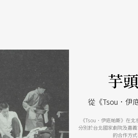
芋
從《Tsou．
《Tsou．伊底帕斯》在
分別於台北國家劇院及嘉義
的合作方式