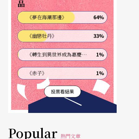
品
64%
《夢在海潮那邊》
33%
《幽戀牡丹》
1%
《轉生到異世界成為嘉慶君—發現我的祖先是詐騙集團!?》
1%
《赤子》
投票看結果
Popular
熱門文章