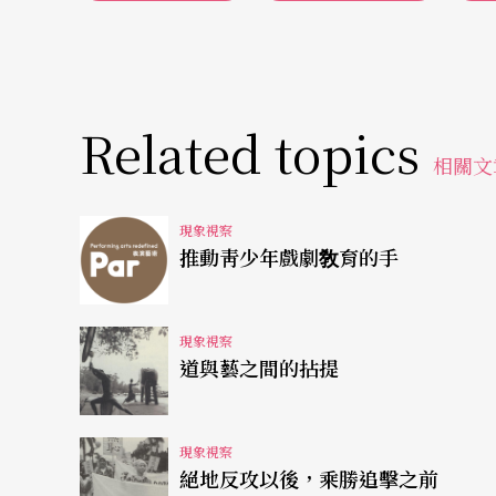
時差的文化移植。若從兩岸劇團組織經營來看
系、現爲國立藝術學院專任助理敎授的蔣維國
資，自經濟改革後則採自由經營方式，國家出
的劇團仍非常少；也由於是國營組織，學戲劇
Related topics
近年雖採較自由的經營方式，但畢業生仍無法
相關文
團皆爲自營自理、志同道合才互相爲謀的情況
現象視察
實主義的特質，演出型態仍以正規的五百人至
推動靑少年戲劇敎育的手
活的表現方式影響，沒有街頭藝術、也未結合
會融合當地民間節慶；近年戲劇流派雖已漸有
現象視察
和台灣劇團的型態與特質比較起來仍有相當大
道與藝之間的拈提
從國家劇院形式到小劇場經營
現象視察
絕地反攻以後，乘勝追擊之前
王墨麟從歷史的脈絡來看兩岸劇場文化的差異