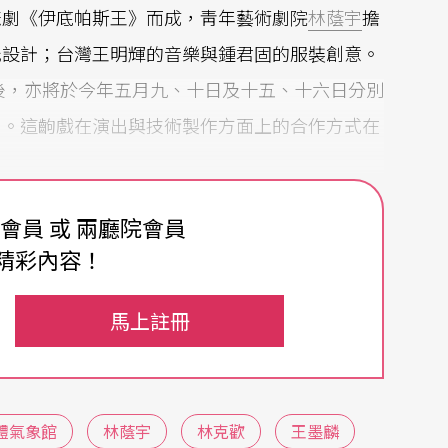
悲劇《伊底帕斯王》而成，靑年藝術劇院
林蔭宇
擔
光設計；台灣王明輝的音樂與鍾君固的服裝創意。
之後，亦將於今年五月九、十日及十五、十六日分別
出。這齣戲在演出與技術製作方面上的合作方式在
費會員 或 兩廳院會員
精彩內容！
始階段的劇目移植到整團的跨海演出、學者訪問、
（
林克歡
〈兩岸戲劇交流的多種可能性〉《表演藝
馬上註冊
交換或純粹觀摩演出，對兩岸劇場文化的實質交流
次製作重要的推動人林克歡認爲，基本上兩岸劇場
實主義，台灣則由留學生帶回來的西方思潮做了無
體氣象館
林蔭宇
林克歡
王墨麟