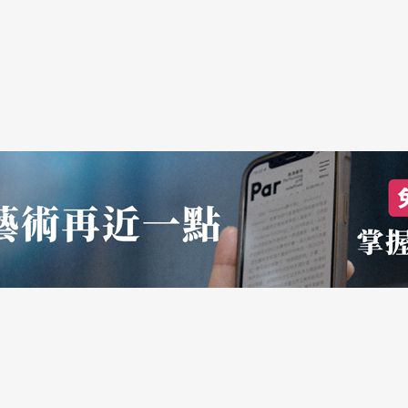
程度的侷限性，尤其是個人經驗幾乎空白，而也因
，故劇中表現出的叛逆是相當眞實的；相反地，台
的發生，因此劇場中呈現的主題變成虛構性的，可
性，舞台上看不到演員的energy；也由於台灣
內斂。以兩岸演員爲例，林克歡指出，大陸長期地
因缺乏累積，專業演員相當少，「演還未優就導」
有好的演員來達成的條件下，台灣在這方面和大陸
爛的火花？林克歡認爲，劇場就是要呈現出不同的
上常有奇特想法的台灣前衛份子，希望撞擊出許多
《Tsou，伊底帕斯》時，整個製作演出過程的確