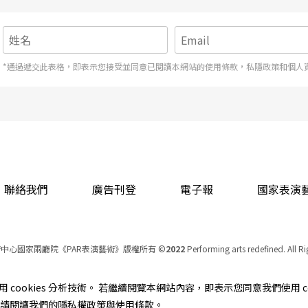
優點是非常成熟穩重，將劇本中許多群戲場面處理
演很少；然而在劇本的處理上，大陸就顯得較保
一個例子：有一幕是村民看到空中飛來一隻怪鳥，
*通過遞交此表格，即表示您接受並同意已閱讀本網站的使用條款，私隱政策和個人
直升機的聲音，大陸參與的工作人員非常不能接
輯的，後經王墨麟不停解釋，怪鳥對村民是一種惡
是一種惡兆，雙方才達成協議。王墨麟表示，這點
有一個共通處：缺乏當代性，他對當代性的定義
身生活中所面臨的問題提出自己的看法或如何將問
聯絡我們
廣告刊登
電子報
國家表演
豐富，但在劇場實踐上則付之闕如；台灣亦然，原
頭抗議，但這並不是他們的文化習慣，他們可以用
劇院演出來讓大家知道，這次的《Tsou．伊底帕
中心國家兩廳院《PAR表演藝術》版權所有
©
2022
Performing arts redefined. All R
統一編號 Tax Id number 00973926
本站所提供相關演出資訊，如有異動應以主辦單位公告為準。
cookies 分析技術。 若繼續閱覽本網站內容，即表示您同意我們使用 co
服務條款
｜
隱私權聲明
｜
著作權聲明
資訊，請閱讀我們的隱私權政策與使用條款。