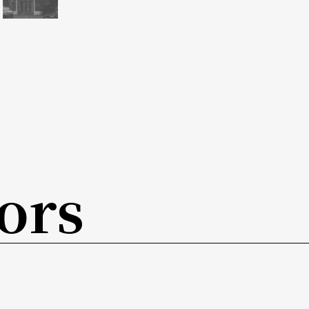
運動洗禮的人，將西方演劇理論、方法中國化，成
出穩重、紮實、自信的劇場美學；第二階段則爲文
墨麟認爲若撇開政治性，樣板戲的革命其實是成功
也建立了一套獨特的美學系統；第三階段則爲鄧小
，大陸開始步向資本主義社會，電影、舞廳、卡拉
，受了很大的影響，因此大陸近年發展的「小劇
多的觀衆，因此有些劇團便以較低的成本，在排練
ors
正値「小劇場」運動蓬勃，劇場和政治、社會發生
場演出對政治、社會的顚覆，其定義與內涵和大陸
，兩岸三地中國人碰在一起時，他更強烈感受到大
歷史包袱較大，政治和人民生活關係非常密切，作