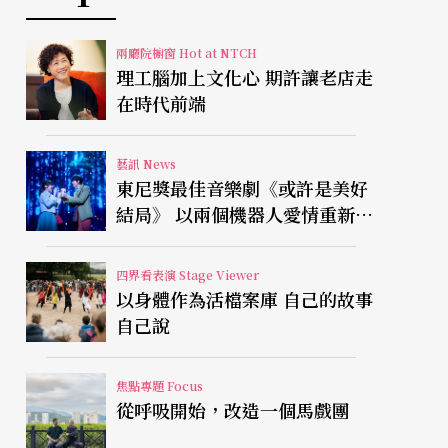
兩廳院櫥窗 Hot at NTCH
理工腦加上文化心 期許讓老店走
在時代前端
藝訊 News
東尼獎最佳音樂劇《或許是美好
結局》 以兩個機器人愛情重新凝
視有限人生
四界看表演 Stage Viewer
以身體作為活檔案庫 自己的故事
自己說
焦點專題 Focus
從呼吸開始，改造一個馬戲團