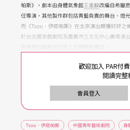
帕斯》，劇本由身體氣象館
王墨麟
改編自希臘
任導演，其他製作群包括靑藝負責的舞台、燈
而《Tsou．伊底帕斯》在北京演出頗獲好評
於台北國家戲劇院及嘉義市立文化中心廣場演
兩岸現代戲劇的交流上可謂新的嘗試。
多頭馬車 交頭接耳
歡迎加入 PAR付
閱讀完整
兩岸在劇場方面的接觸從八〇年代開始，從初
組團互訪和學術討論等經歷過各種不同的方式
會員登入
術》第五十四期），然而面對面地做資料上的
仍然有限。中國靑年藝術劇院院長同時也是此
是不同時空下長出的花，大陸主要承襲傳統寫
Tsou．伊底帕斯
中國靑年藝術劇院
身