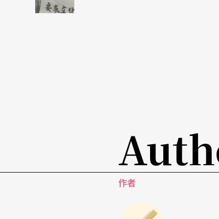
文革前，黃佐臨、焦菊隱等那一代受過新文學
功融合中西文化，在「國家劇院」形式下累積
革十年中所發展出實驗性非常強的樣板戲，王
的，在否定西方、顚覆中國傳統文化的同時，
平復出，提出四個現代化、經濟開放改革之後
OK等現代性消費出現，劇場開始流失大量觀衆
場」是因爲大劇場形式的戲不再像過去有那麼
Auth
場或其他地方演出，商業取向濃厚；當時台灣
非常強烈關係之際，「小劇場」在海邊或廢棄
是相當不同的。
作者
王墨麟進一步指出，當他參加布魯塞爾藝術節
陸與台灣劇場文化的差異，他覺得大陸劇場的