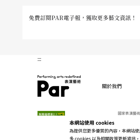
有很多想法雙方需要溝通；他認爲北京導演的
得非常流暢，台灣能掌握大場面舞台調度的導
免費訂閱PAR電子報，獲取更多藝文資訊！
守，缺少劇場中應有的想像空間，王墨麟舉了
覺得是一個凶兆，此時音樂設計王明輝配的是
受，覺得原始的鄕村出現現代直升機是不合邏
兆，同樣地，直升機在某種意義上對原住民也
:::
也是他此次做戲想要探討的，他認爲兩岸劇場
是：非主流族群的當代思考，即弱勢族群對自
關於我們
題呈現出來，雖然大陸有關的理論已很完整、
住民以往解決問題是採取漢人的方式，如上街
PAR 表演藝術雜誌
傳統的文化，或歌舞，或習俗，或像此次在國家
國家表演藝術
本網站使用 cookies
斯》他就希望能呈現出這樣的當代性。
為提供您更多優質的內容，本網站使用 
多 cookies 以及相關政策更新