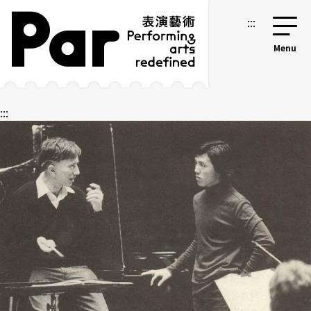
跳到主要內容區塊
網站導覽
:::
:::