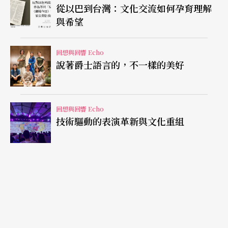
從以巴到台灣：文化交流如何孕育理解
與希望
蕭邦的第一號鋼琴協奏曲最難處理的大概是第一樂
章第一主題的個性與速度，在這個大原則決定之
回想與回響 Echo
後，所有的音色與樂句的配搭才能大致上決定。李
說著爵士語言的，不一樣的美好
雲迪當晚的詮釋也許經過了記者先生所謂的「折
衷」過程，或者不像傳說中，在蕭邦大賽時的火光
回想與回響 Echo
四射，但筆者還是要恭喜李雲迪能夠有這個機會換
技術驅動的表演革新與文化重組
用這一部琴。
蕭邦？「非」蕭邦？
原因還是在於抉擇。
稍早前說過，李雲迪當時並沒有嘗試在音樂中傳遞