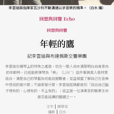
李雲迪與指揮家瓦沙利不斷溝通以求音樂的精準。（白水 攝）
回想與回響 Echo
回想與回響
年輕的鷹
記李雲迪與布達佩斯交響樂團
李雲迪在鋼琴上的特殊之處是，他在一般人尚未清楚明白自身意向
的年齡時，已經能將彈琴為「樂」（ㄩㄝˋ）這件事與其人格特質
結合，清楚自己的琴藝為何能說服聽者，並且相當了解自己在音樂
中想說的是什麼；不論那是什麼，李雲迪起碼都做到「說出自己腦
子裡有的、心裡有的、手上有的」；這正是一位演奏家的職業生命
是否能延續的關鍵之一。
|
文字
顏華容
|
攝影
白水