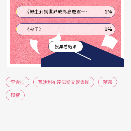
前述的結果就來自於演奏家臨場的演出過程，而這
1%
《轉生到異世界成為嘉慶君—發現我的祖先是詐騙集團!?》
個過程則是由演奏家許許多多前置（preset）與立
即（instant）的決定所累積的。以一首鋼琴協奏曲
1%
《赤子》
的演出爲例，較爲顯而易見的決定如所選擇的鋼
投票看結果
琴、鋼琴放置的位置與樂團的位置、在空的音樂廳
排練所得到的音響與實際演出時的觀衆人數對於音
響的影響、音樂廳舞台的溫度、燈光等等外部因
素；而「當下」由演奏者所主動決定的有：時間感
李雲迪
瓦沙利布達佩斯交響樂團
蕭邦
與運動感的維持恆常與加以改變、演奏者的危機處
殘響
理方式──這裡所說的危機處理泛指面對不同於前
置預設情況時的處理機制，並不只是用來應付忘譜
或錯音這些悲慘的情況──僅僅「處理危機」這一