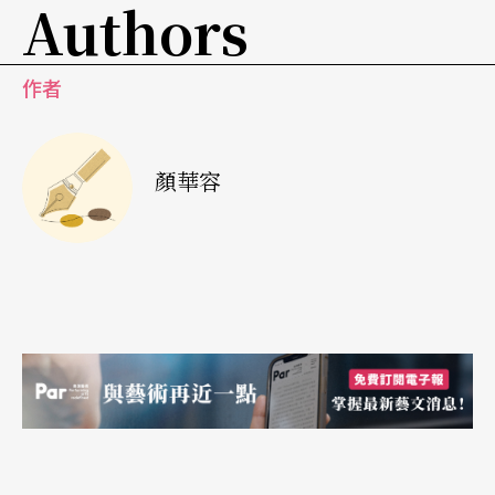
Authors
較多的資訊，雖然將之與我個人與這首曲子工作的
經過，以及前前後後聽過的許多絕佳演出相映，實
作者
在稍稍有些許缺憾；但就三個樂章總合的成績而
言，李雲迪想達到的流暢與展技的部分已經足以令
許多聽者嘆爲觀止，而這種持續三樂章的水準演
顏華容
出，的確相當難得。坦白說來，當第一樂章鋼琴獨
奏出現第一個和弦時，我曾經感到訝異，李雲迪所
採用的速度稍稍偏快，在主題句、快速音群下行之
後的回應樂句，他並沒有採取發揮史坦威中間音域
醇厚且有反彈特色的做法，卻將減和弦不協和音直
率地向下彈到解決音程，接著在全曲中類似的級進
音的處理都是如此地"simplice"（註1），這樣的直