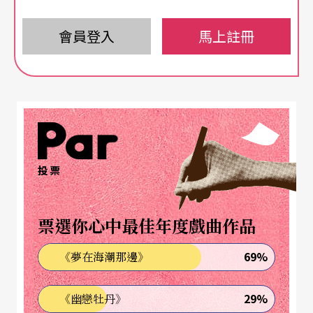
─不是不說多餘的話，而是在音樂裡「不多說
話」。在李雲迪的指下，這首
會員登入
蕭邦
馬上註冊
e小調的鋼琴協奏
曲顯得亮麗，鋼琴的音色（由筆者的座位）相當
「直接」，而李雲迪的演出也較爲直率，不同於一
般演奏者會採取的方式──表現較多繁複内聲部與
較內斂的音色。
投票
先讓我們假設，大多數的人希望說話得體，充分表
達自己的想法，我們會適切地選用對方能懂得的詞
票選你心中最佳年度戲曲作品
彙，或是在溝通上採取「希望別人能聽懂」的方
向。當演奏家在舞台上演奏，聽者在現場音樂會所
69%
《夢在海潮那邊》
獲得的，就是經由這一段演奏的時間加總所得的結
29%
《幽戀牡丹》
果；換句話說，若一位聽者的立場是全然客觀的，