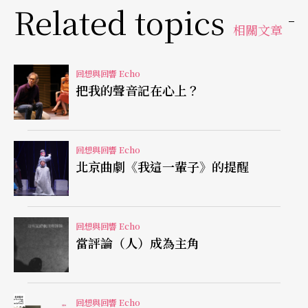
項，獨奏家就必須在極短的時間內，做出許許多多
Related topics
的決定。
相關文章
討論了這個部分，讓我們打開記憶的音樂盒，想想
回想與回響 Echo
李雲迪。
把我的聲音記在心上？
在外部因素中，李雲迪所選擇的史坦威鋼琴屬於當
週音樂廳琴庫較不令演奏者費力便可發出聲音的一
回想與回響 Echo
北京曲劇《我這一輩子》的提醒
部琴。就筆者自己的經驗而言，琴號220的史坦威確
是一部年資久、槌頭磨損程度較多的史坦威，比起
當週筆者所使用、琴號680的史坦威或其他三部在使
回想與回響 Echo
當評論（人）成為主角
用狀態中的史坦威，220的聲音帶有些許金屬色澤，
不過加上李雲迪的速度與樂句處理方式，就不難了
解這個選擇的來源。
回想與回響 Echo