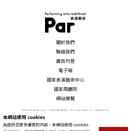
九世紀的作品，要如何適切地傳達一百多年前這位
獨特的音樂家，藉由有限的符號記錄下的智慧結
晶？在當晚的音樂會中、在平日的練習裡，這都是
筆者不停思考的問題。李雲迪綜合各家秘訣及個人
PAR 表演藝術雜誌
關於我們
氣質來詮釋這首作品，給當晚的聽衆一個成功的演
聯絡我們
出；雖然他的方式並不一定與筆者對此曲的理想一
廣告刊登
致，但筆者並不以爲這樣的演出是標新立異，或非
電子報
常「不蕭邦」。
國家表演藝術中心
國家兩廳院
音符裡的「秘密織縫」
網站導覽
音樂的演繹詮釋乃以「人」爲主要媒介之一，其中
國家表演藝術中心國家兩廳院《PAR表演藝術》版權所有
本網站使用 cookies
自有許多微妙空間。
©
2022
Performing arts redefined. All Rights Reserved
為提供您更多優質的內容，本網站使用 cookies
統一編號 Tax Id number 00973926