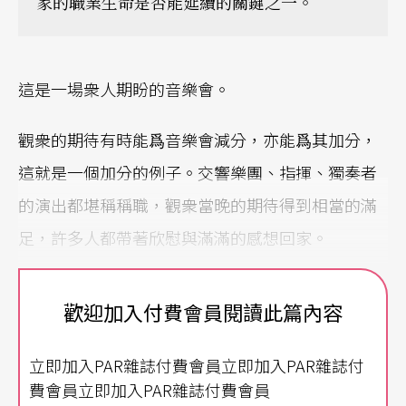
家的職業生命是否能延續的關鍵之一。
這是一場衆人期盼的音樂會。
觀衆的期待有時能爲音樂會減分，亦能爲其加分，
這就是一個加分的例子。交響樂團、指揮、獨奏者
的演出都堪稱稱職，觀衆當晚的期待得到相當的滿
足，許多人都帶著欣慰與滿滿的感想回家。
先談談衆所矚目的琴壇新星──李雲迪。當晚這位
歡迎加入付費會員閱讀此篇內容
年輕的鋼琴家表現出他的聰慧、決斷力以及極佳的
專業訓練，這的確是國際比賽必備的條件。李雲迪
立即加入PAR雜誌付費會員立即加入PAR雜誌付
並沒有選擇透過這次的演奏傳達大量不同的訊息─
費會員立即加入PAR雜誌付費會員