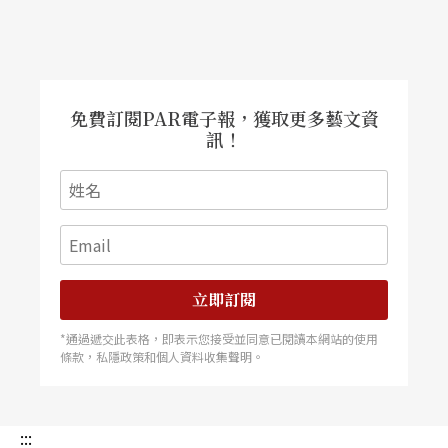
率可不可以使用於蕭邦的作品？値得推敲，亦値得
另闢空間討論。筆者並不傾向以這樣的態度與蕭邦
的作品溝通，但這未嘗不是個辦法；並且，是適用
於李雲迪的方式。
免費訂閱PAR電子報，獲取更多藝文資
訊！
在藝術中，並沒有絕對的對與錯，我們現代人對於
錯音錙銖必較，奉速度與精準爲圭臬，然十九世紀
許許多多的大音樂家卻並不著眼於這樣的「小問
題」，此肇因於個體對環境事務與內在心性的感知
立即訂閱
與經驗的差異。試想，生活在十九世紀法國的蕭
*通過遞交此表格，即表示您接受並同意已閱讀本網站的使用
邦，在其個人的經驗中，何者爲快？何者爲慢？他
條款，私隱政策和個人資料收集聲明。
的音聲美感又是如何？成長、生活在現代的音樂
家，使用現代的樂器，在現代的音樂廳中，演奏十
:::