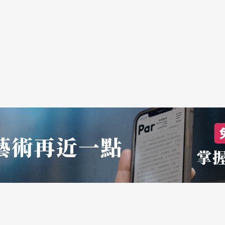
泉注入心靈。當然，此曲的催眠效果與作用不得而
放著一百枚金幣的金杯，甚至稱是「我的」變奏
境界早在三百年就受到認同而且受到所有音樂家的
」而寫作的《哥德堡變奏曲》，在三百年後的今
所彈出的聲音與音效，雖然音量與力度都強烈許
也可能失色許多。也因爲必須「擠」在鋼琴的一個
，重新走進巴赫的心靈深處，演奏家以生命中無數