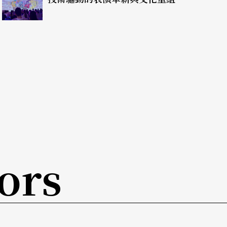
個音，或是音程的順序。巴赫在全部的三十個變奏
卡農，而這個「卡農變奏」是將兩部卡農放置在一
的「應答聲部」與「前導聲部」原本有著同樣的音
就是說兩個聲部從同度音程，一直上升而成爲九度
作曲絕技，展現出最不可思議的作曲巧思。不只卡
時的各種典型曲式與「舞步」，也都現身其中，例
奏〈一種愉快、爽朗的義大利薩塔雷洛舞曲〉"Saltar
ors
的〉"Alla Marcia"、十九變奏〈似船歌
吉格舞曲〉"Gigue"，而且最後的一個變奏，甚至是玩笑
花筒般的個性與複雜多聲部彈奏技巧，除非擁有深刻音
必先的彈奏讓人信服而感動，而主辦單位能在虛浮