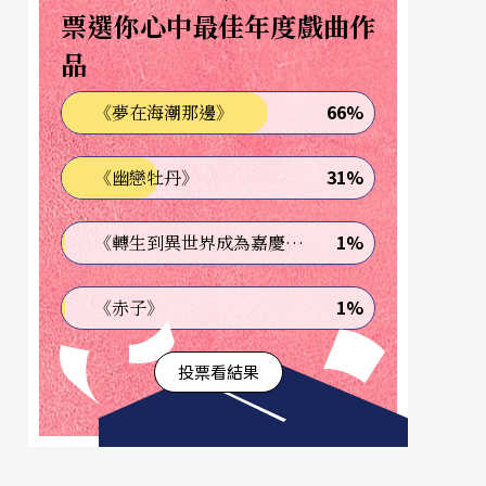
票選你心中最佳年度戲曲作
品
66%
《夢在海潮那邊》
31%
《幽戀牡丹》
1%
《轉生到異世界成為嘉慶君—發現我的祖先是詐騙集團!?》
1%
《赤子》
投票看結果