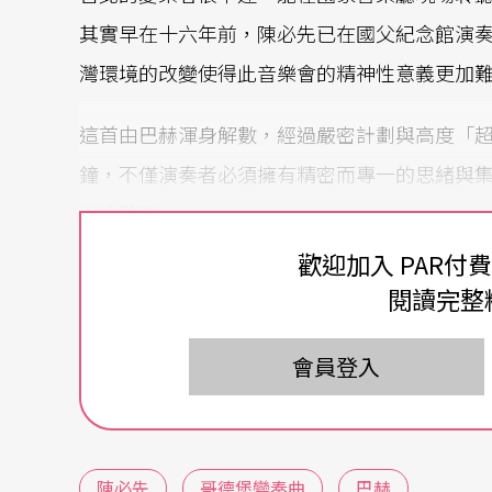
其實早在十六年前，陳必先已在國父紀念館演
灣環境的改變使得此音樂會的精神性意義更加
這首由巴赫渾身解數，經過嚴密計劃與高度「
鐘，不僅演奏者必須擁有精密而專一的思緒與
注地聆聽。
歡迎加入 PAR付
為失眠的「大爺」而作
閱讀完整
此曲之標題「哥德堡」的主人翁哥德堡（Johann Th
會員登入
演奏家，早在十歲時就被帶到德勒斯登的俄國
訓練。由於，當夜晚凱瑟琳伯爵不能入眠時，
「大爺」聽，當伯爵「盡力」進入夢鄕時，哥
陳必先
哥德堡變奏曲
巴赫