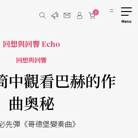
:::
0
回想與回響 Echo
回想與回響
筒中觀看巴赫的作
曲奧秘
必先彈《哥德堡變奏曲》