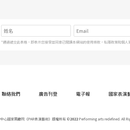
沒的。
*通過遞交此表格，即表示您接受並同意已閱讀本網站的使用條款，私隱政策和個人
聯絡我們
廣告刊登
電子報
國家表演
中心國家兩廳院《PAR表演藝術》版權所有
©
2022
Performing arts redefined. All R
統一編號 Tax Id number 00973926