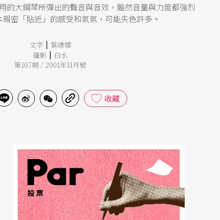
用的大鋼琴所彈出的聲音與音效，雖然音量與力度都強烈
本親密「貼近」的感受和氣氛，可能失色許多。
|
文字
葉綠娜
|
攝影
白水
第107期 / 2001年11月號
收藏
投票