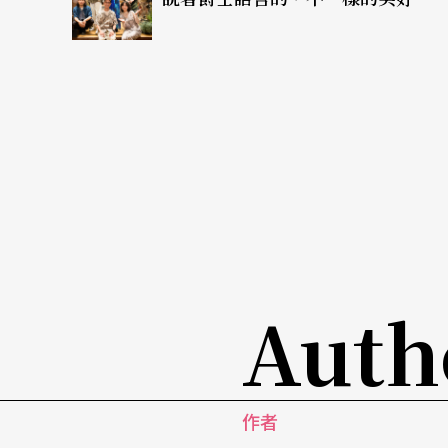
後，緊隨著前面的聲部而不重複前一聲部的每
中，以三首爲一組，每一組的第三個都是一個
直出現的數字低音主題上。這些「卡農變奏」
程，然而每次卡農出現，就會提高一度音，也
音程的卡農。
巴赫以各種靈巧、技藝，巧妙融合了各種寶貴
農寫作如特技表演，除此之外，許多巴洛克當
如第三變奏的〈田園〉"Pastorale"、第七變
Auth
ello"、第十變奏〈法國序曲〉、十八變奏〈進行曲似
的〉"Quasi Barcarolle"與二十四變奏〈
似的兒歌〈大雜燴〉"Quodlibet"。如萬
作者
樂內涵與精神意念的演奏家是無法勝任的。陳