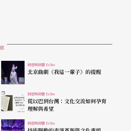
作一些柔和而具有生動性格的樂曲。巴赫因此完成
出自巴赫傳記學家福爾克（Forkel）之撰述。
是最優秀的鍵盤樂器藝術家。然而，從一七三一年
器練習》Clavier-Ubü ng，爲的是能有系統
章
的曲式，而《哥德堡變奏曲》便是在一七四二年出
回想與回響 Echo
北京曲劇《我這一輩子》的提醒
共有三十段變奏，主題是一首非常柔和的薩拉邦德
回想與回響 Echo
從以巴到台灣：文化交流如何孕育
瑪德連娜小曲集》中出版（可能非巴赫的原作），
理解與希望
卡利亞舞曲」的形式。
回想與回響 Echo
對位的寫作，也就是說每個聲部在一定的間隔之
技術驅動的表演革新與文化重組