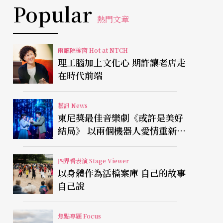
Popular
熱門文章
兩廳院櫥窗 Hot at NTCH
理工腦加上文化心 期許讓老店走
在時代前端
藝訊 News
東尼獎最佳音樂劇《或許是美好
結局》 以兩個機器人愛情重新凝
視有限人生
四界看表演 Stage Viewer
以身體作為活檔案庫 自己的故事
自己說
焦點專題 Focus