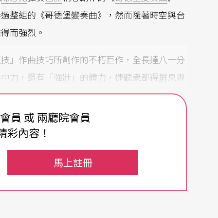
奏過整組的《哥德堡變奏曲》，然而隨著時空與台
難得而強烈。
超技」作曲技巧所創作的不朽巨作，全長達八十分
集中力，還有「強壯」的體力，連聽衆都得屛息專
費會員 或 兩廳院會員
精彩內容！
eophilus Golderg），是位天才型的大鍵琴
馬上註冊
大使凱瑟琳伯爵處發掘其天分，爾後送至巴赫門下
哥德堡得負責在寢室旁的房間裡彈奏大鍵琴音樂給
德堡可得在旁賣力地彈奏，而選擇適當的音樂絕非