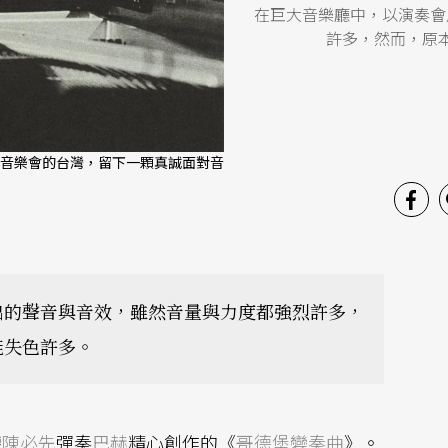
在巨大音樂廳中，以演奏會
許多，然而，原
音樂會的台灣，留下一顆真誠面對音
出的聲音與音效，雖然音量與力度都強烈許多，
能失色許多。
聽
陳必先
彈奏
巴赫
精心創作的《
哥德堡變奏曲
》。