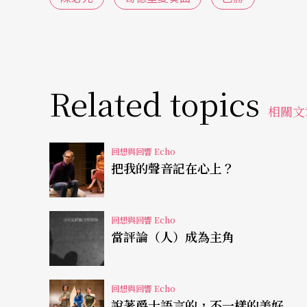
易事，因此哥德堡便請求巴赫爲此「用途」寫
了這首有著三十首段變奏的樂曲，而曲名的來源則
在當時，巴赫算是德語系國家中，最富盛名也
開始，他還自己「出資」，出版了 一系列的《鍵盤樂
Related topics
相關文
地展現出自己所創作各種具代表性的鍵盤樂器
版的《鍵盤樂器練習》中的第四部分的作品。
回想與回響 Echo
把我的聲音記在心上？
不可思議的低音變奏
這首破天荒龐大、偉大、重要、非凡的變奏曲
回想與回響 Echo
當評論（人）成為主角
舞曲的旋律，這首薩拉邦德舞曲曾在《安娜．
而作曲家依此低音與和聲塑造出龐大的「帕薩
回想與回響 Echo
此變奏曲中最特別的便是運用卡農的曲式，以
說著爵士語言的，不一樣的美好