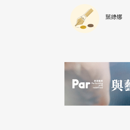
社會的需求中安排如此精神性的曲目，猶如甘
葉綠娜
知。
不過，凱薩琳伯爵對此曲讚賞不絕並賜給巴赫
曲。在這首變奏曲中所展現的作曲價値與藝術
敬重。
然而，在巴洛克時期原本爲「雙鍵盤的大鍵琴
天，在巨大的音樂廳中，以演奏會用的大鋼琴
多，然而，原本親密「貼近」的感受和氣氛，
鍵盤上演奏，因此許多變奏曲因而更難彈了。
無論如何，能在現場聽到如此偉大不朽的巨作