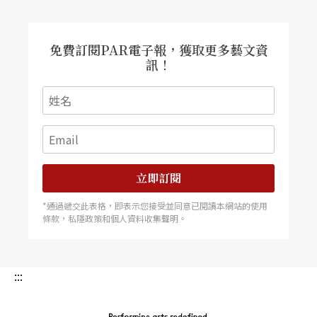
貼近地方百姓的心靈和情感，最顧及地方民衆的感
受，對寫作者來說，也是「發揮自身優勢，既順天
免費訂閱PAR電子報，獲取更多藝文資
訊！
又應地利還兼得人和的明智選擇」。然而，「生
造」或「借貸」文字的方言寫法使劇本很難看懂；
方言特有詞彙「阻塞言語交通」，外地人聽不懂，
所以湯印昌認爲，這種寫作方式害得薌劇劇本或演
出都無法推廣到外地。另外，改革開放至今，閩南
立即訂閱
地區閩南語規範化（普通話化）的傾向已也已愈趨
*通過遞交此表格，即表示您接受並同意已閱讀本網站的使用
條款，私隱政策和個人資料收集聲明。
明顯，自應跟隨此趨勢。
語體寫作的原則與規範
:::
政策、歷史背景也都影響劇種意識。湯印昌指出，