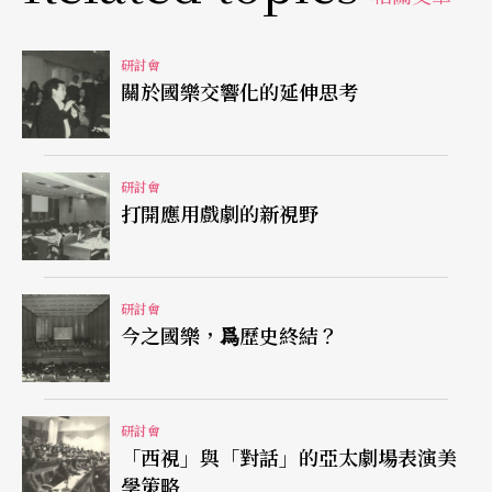
看到往後時代演進，以戲曲意識、劇種意識來創作
的發展趨勢。
研討會
關於國樂交響化的延伸思考
政治歷史背景影響語體選擇
誠如所言。不過，回歸劇種意識，似乎會遇到現實
研討會
環境的阻撓，另一篇論文無意中表露了此點。創作
打開應用戲劇的新視野
出名劇《煎石記》、現任漳州市戲劇硏究所副所長
的
湯印昌
所發表《漳州薌劇戲劇語言三種話語方式
研討會
分析》一文，說明了薌劇的三種寫作文字。衆所周
今之國樂，爲歷史終結？
知，閩南語書面化尙無規範，薌劇劇本究竟怎樣書
寫閩南語？王評章論述語言時並未提及，只約略將
研討會
薌劇的文字分成兩種：「詩化寫作」和有「方言詩
「西視」與「對話」的亞太劇場表演美
意、方言意識」的寫作；前者是文人的、文學的，
學策略