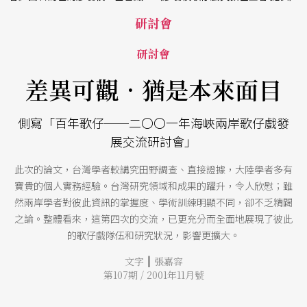
研討會
研討會
差異可觀．猶是本來面目
側寫「百年歌仔──二〇〇一年海峽兩岸歌仔戲發
展交流研討會」
此次的論文，台灣學者較講究田野調查、直接證據，大陸學者多有
寶貴的個人實務經驗。台灣研究領域和成果的躍升，令人欣慰；雖
然兩岸學者對彼此資訊的掌握度、學術訓練明顯不同，卻不乏精闢
之論。整體看來，這第四次的交流，已更充分而全面地展現了彼此
的歌仔戲隊伍和研究狀況，影響更擴大。
|
文字
張嘉容
第107期 / 2001年11月號