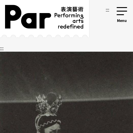
跳到主要內容區塊
網站導覽
:::
:::