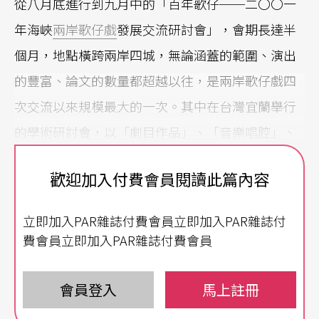
從八月底進行到九月中的「百年歌仔──二〇〇一
年海峽
兩岸歌仔戲
發展交流研討會」，會期長達半
個月，地點橫跨兩岸四城，無論涵蓋的範圍、演出
的豐富、論文的數量都超越以往，是兩岸歌仔戲四
次交流以來規模最大的一次。其中在台灣宜蘭舉行
的學術研討會，以「劇目作品」、「音樂唱腔」、
「劇場變遷」爲題，發表了廿六篇論文。會中多篇
歡迎加入付費會員閱讀此篇內容
論文及發言共同關注了「歌仔戲藝術的提昇與推
廣」問題，歸納言之，大致可以分爲兩個思考方
立即加入PAR雜誌付費會員立即加入PAR雜誌付
向：認識歌仔戲的劇種個性或類型個性；改良歌仔
費會員立即加入PAR雜誌付費會員
戲的藝術技巧。限於篇幅，本文將著重介紹相關的
重要論文及發言。
會員登入
馬上註冊