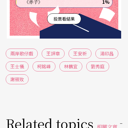
1%
《赤子》
回歸劇種特徵與意識
投票看結果
劇種意識不是僵化的概念，王評章強調，它既是
「對劇種傳統藝術特徵的瞭解和運用」，「還包括
對劇種獨特的創造力的領悟和理解」。如何以薌劇
兩岸歌仔戲
王評章
王安祈
湯印昌
的劇種意識來消化、磨合新吸收進來的現代藝術，
王士儀
柯銘峰
林鶴宜
劉秀庭
「現在乃至今後都是一個重要的話題」。
謝筱玫
清華大學中文系教授
王安祈
會上講評王評章論文時
指出，該文用劇種意識跟戲曲意識作爲審美標準，
不僅具體品評了一些重要劇作，同時也是微型的戲
Related topics
曲史寫法。整篇文章的評價相當客觀而全面，讓人
相關文章