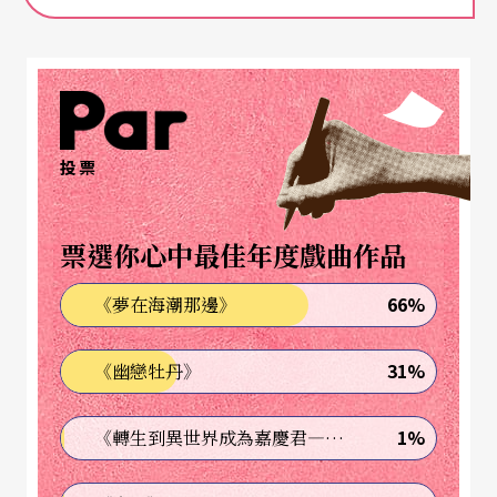
福建省藝術研究所副所長
王評章
的《新時期以來薌
劇戲曲文學的發展變化》，從新時期（即七〇年代
末至今）福建戲曲文學的橫剖和薌劇（歌仔戲）作
品的縱剖面分析薌劇劇種特色、發展趨勢。王評章
指出，和另兩種閩南語劇種（梨園戲、高甲戲）相
投票
比，薌劇流露「溫柔甚至軟弱」的情感風格，長於
訴說家庭鄰里間的生活不幸或人性溫情；主要運用
票選你心中最佳年度戲曲作品
「戶內的、村坊里巷的」、「家庭的」日常生活語
66%
《夢在海潮那邊》
言，其「語言本色有方言的詩意而無文字的文
采」。分析衆多劇本後，他在結論中表示不管是新
31%
《幽戀牡丹》
時期或是歷來的薌劇戲曲中，越能注意到劇種特
1%
《轉生到異世界成為嘉慶君—發現我的祖先是詐騙集團!?》
徵，成就也越高。薌劇發展「可能也應該繼續沿著
這個方向」，回歸劇種意識。