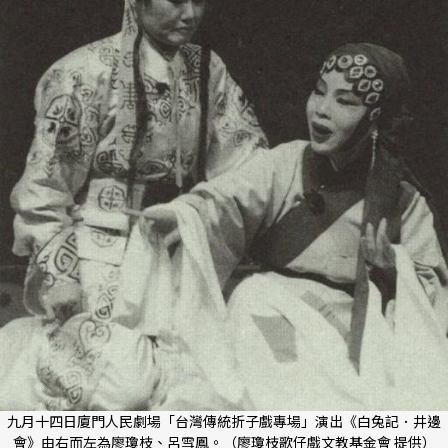
九月十四日廈門人民劇場「台灣傳統折子戲專場」演出《白兔記．井邊
會》由右而左為廖瓊枝、呂雪鳳。（廖瓊枝歌仔戲文教基金會 提供）