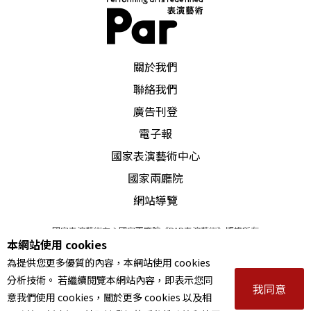
八〇年代，普通話寫作所以能大行其道，主因有
二：編劇要爭取省級以上會演調演的機會、獲獎、
PAR 表演藝術雜誌
獲聘爲中級以上的編劇、要在刊物上發表，都得首
關於我們
先考慮可能不懂閩南語的把關者；第二，大部分的
聯絡我們
廣告刊登
中青年編劇學歷都較高，對普通話的熟悉與喜歡程
電子報
度，也遠遠大於閩南語。
國家表演藝術中心
基於種種理由，湯印昌認爲，編劇應該根據生活改
國家兩廳院
網站導覽
變自己，努力從事混合體寫作。湯印昌面對現實的
努力和自我調整發人深省。略微可惜的是他文中未
國家表演藝術中心國家兩廳院《PAR表演藝術》版權所有
本網站使用 cookies
©
2022
Performing arts redefined. All Rights Reserved
舉更多的例子，說明「混合體」究竟如何混合：是
為提供您更多優質的內容，本網站使用 cookies
統一編號 Tax Id number 00973926
像台灣的電視劇文字呢？還是更能表現方言特色？
分析技術。 若繼續閱覽本網站內容，即表示您同
本站所提供相關演出資訊，如有異動應以主辦單位公告為準。
我同意
意我們使用 cookies，關於更多 cookies 以及相
服務條款
｜
隱私權聲明
｜
著作權聲明
拿到舞台演出，導演、演員能一拿起劇本就唸唱、