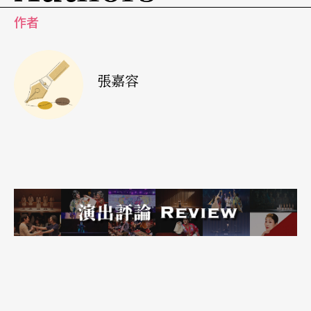
寫作並無不好，台灣歌仔戲劇作家曁學者劉南芳就
作者
曾經呼籲適度統一閩南語的文字，將歌仔戲劇本的
寫作規範化、普及化（註1）。不過，規範是以「普
張嘉容
通話」爲圭臬嗎？衆多閩南語文專家的想法可能不
太一樣，自然兩岸對「規範」的定義和想法也可能
頗爲不同。
大概可以猜想得出來，王評章所指的「詩化寫作」
很接近普通話寫作，「方言之美」則接近「純方言
體」。若要徹底回歸劇種意識，爲何不考慮「純方
言寫作」呢？湯印昌的想法顯現出優秀劇作家處於
現實環境和劇種意識間的情感矛盾。湯指出，「純
方言寫作」是純粹爲演出和地方百姓服務的，能最