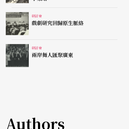
舞台效果較差，後者則是口語的，具有方言之美
研討會
的。湯印昌此文專論薌劇歷來三種語言：「純方言
戲劇研究回歸原生脈絡
體」，利用「生造」或「借貸」（造字或借字表
音）來記錄口頭語，從語音、詞語到文法都是純粹
的閩南語：「普通話體」，用普通話寫，從詞彙到
研討會
兩岸舞人匯聚廣東
文法都是普通話；混合前述兩者 的「混合體」，只
要是通俗易懂的詞彙和語法都可以用，不拘其爲普
通話或閩南語。這三種文字前後盛行，八〇年代
末，編劇界逐漸從普通話轉變爲混合體寫作。
從普通話寫作進展到混合體寫作，的確是對劇種意
識的回歸，印證了王評章的說法。湯印昌指出，混
Authors
合體寫作就是「方言規範化寫作」。「規範」方言