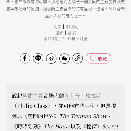
樂，也許讓你有跡可尋。那種隱約圍繞著一個共同的主題旋律及充
滿冥想迷離的氛圍，是極簡主義音樂的特有呈現，也是大師以音樂
直入人心的魅力之一。
|
文字
李秋玫
|
攝影
許斌
第169期 / 2007年01月號
收藏
說起
極簡主義
音樂大師
菲利普．格拉斯
（Philip Glass），你可能有些陌生，但是提
到以《楚門的世界》
The Truman Show
、
《時時刻刻》
The Hours
以及《秘窗》
Secret