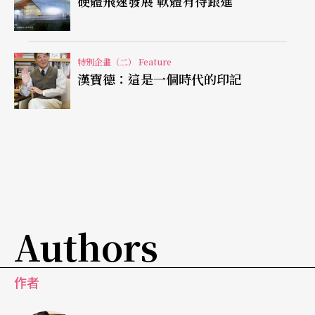
硬體飛速發展 軟體有待跟進
組成，可說是他改革最大、鋼琴技巧運用最多的作
品之一。一九八○年代與導演葛佛瑞．雷吉歐（Go
dfrey Reggio）合作的生命三部曲：《機械生活》、
特別企畫（二） Feature
漢寶德：這是一個時代的印記
《迷惑生活》、《戰爭生活》採用的梵唄、人聲以
及包括馬友友大提琴在內的絃樂急促反覆，成為電
影配樂的經典之作。此外，格拉斯的佛教信仰與對
印度、北飛、喜馬拉雅及東方各地音樂的體驗，更
使他從《達賴的一生》電影配樂贏得金球獎。
創造無限可能，仿效流行音樂管理商業事務
Authors
格拉斯的器樂名作包括了《五度的音樂》與《低限
作者
交響曲》等，一九六八年自組的菲利普．格拉斯室
內樂團專門演出其他樂團不願意接手的作品。二○