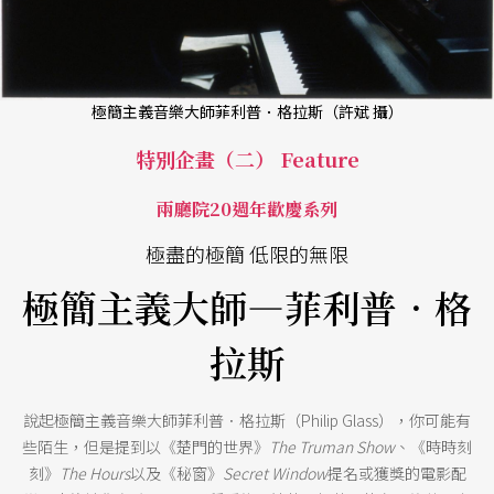
極簡主義音樂大師菲利普．格拉斯（許斌 攝）
特別企畫（二） Feature
兩廳院20週年歡慶系列
極盡的極簡 低限的無限
極簡主義大師—菲利普．格
拉斯
說起極簡主義音樂大師菲利普．格拉斯（Philip Glass），你可能有
些陌生，但是提到以《楚門的世界》
The Truman Show
、《時時刻
刻》
The Hours
以及《秘窗》
Secret Window
提名或獲獎的電影配