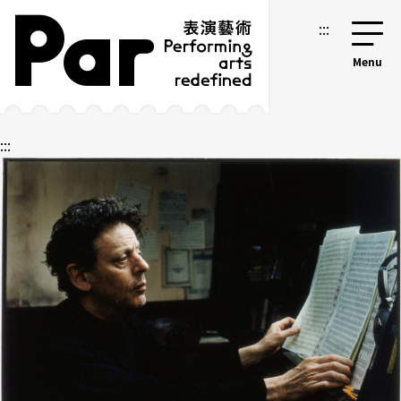
跳到主要內容區塊
網站導覽
:::
:::