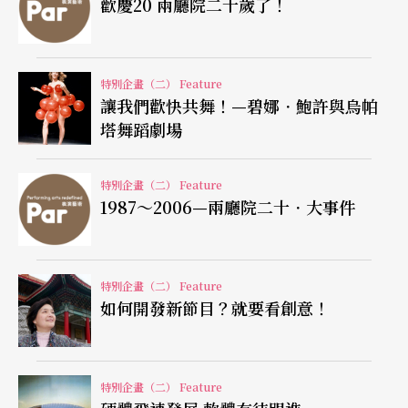
歡慶20 兩廳院二十歲了！
該劇音樂作為口香糖廣告背景的「意識形態」廣告
公司紅極一時
（註3）
。除了《沙灘上的愛因斯坦》
外，《不合作主義》以及《阿赫那頓》，也是分別
特別企畫（二） Feature
讓我們歡快共舞！—碧娜．鮑許與烏帕
對甘地和十四世紀埃及法老王做相同手法的的人物
塔舞蹈劇場
速寫，並稱為「歌劇三部曲」。在一九九○年代中
期，格拉斯根據法國導演尚．考克多（Jean Coctea
特別企畫（二） Feature
1987～2006—兩廳院二十．大事件
u）的三部電影改編的劇場作品《奧菲》、《美女與
野獸》與《魔童》中，最發人省思的是後者。「魔
童」指如莫札特一般有音樂才能的神童，而格拉斯
特別企畫（二） Feature
如何開發新節目？就要看創意！
小時候就被譽為「魔童」，所以這個作品的創作意
義非凡
（註4）
。他在《魔童》音樂中顯示了自己對
於鋼琴的偏愛，演奏需由三架鋼琴和四個獨唱演員
特別企畫（二） Feature