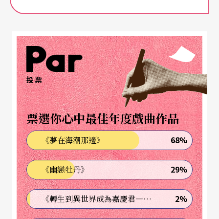
——菲利普．格拉斯
（註1）
「極簡主義」（Minimalism）音樂其實是從視覺設
計的形容詞借用而來，它的中譯至今仍舊莫衷一
是，有「極微」、「低限」、「簡約」主義，甚至
投票
「素樂」等等，指的都是那種將音樂素材極度地壓
縮與限制，在限定的和聲中，不斷反覆並且模型化
票選你心中最佳年度戲曲作品
的音型節奏所構成的音樂。雖然這種作曲傾向一般
68%
《夢在海潮那邊》
被認為是在一九六○年代以美國為中心興起，但它
並非是史無前例的。在歌劇《萊茵黃金》中，華格
29%
《幽戀牡丹》
納就曾經以分散的（arpeggiated）的降E大調表現
2%
《轉生到異世界成為嘉慶君—發現我的祖先是詐騙集團!?》
這種風格
（註2）
。極簡音樂最大的特色，在於重覆
使用同主題的樂段、緩慢或不加以改變來呈現和諧