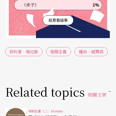
1%
《赤子》
的整體。有時常必須花費很長時間從一種風格轉換
成另一種風格，包括慢到一分鐘只演奏兩到三拍的
投票看結果
速度。無怪乎相當多人認為「極簡音樂」，便是
「枯燥乏味」的代名詞！
跨界合作，整題藝術的再提升
菲利普．格拉斯
極簡主義
羅伯．威爾森
極簡音樂究竟有多精簡？跟隨著歌劇《沙灘上的愛
因斯坦》裡面重覆數著one…two…three…four…
你就能立刻體會！這部格拉斯和導演
羅伯．威爾森
Related topics
（Robert Wilson）在一九七六年合作的作品，無故
相關文章
事情節、無確定的意義、無中心觀點、拼貼與語言
操弄的手法，開啟了空前的劇場經驗。也讓曾引用
特別企畫（二） Feature