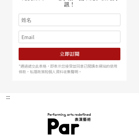
被學院派斥為無稽荒謬，但隨著格拉斯將這種音樂
訊！
拓展運用到更多形式上，極簡主義在各類藝術精湛
的展現與推進再不容懷疑。
註：
立即訂閱
1.Schwarz, Z. Robert.
Minimalists.
London: Phaido
*通過遞交此表格，即表示您接受並同意已閱讀本網站的使用
n Press Limited, 1996, P.168
條款，私隱政策和個人資料收集聲明。
2.http://en.wikipedia.org/wiki/Philip_Glass
:::
3.一九八○年代後期司迪麥口香糖曾經以「貓在鋼
琴上昏倒了」、「我有話要說」等意識形態／後現
代主義手法的廣告竄紅、引發討論。
PAR 表演藝術雜誌