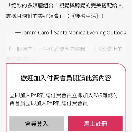
「絕妙的多媒體組合！視覺與聽覺的完美搭配給人
震撼且深刻的美好領會」（《機械生活》）
─Tomm Caroll,Santa Monica Evening Outlook
「一個傑作，一生珍愛懷念的經驗」（《沙灘上的
愛因斯坦》）
─John Rockwell.The New York Times
歡迎加入付費會員閱讀此篇內容
在我的生涯中，我保留權力來改變我的創作，每個
立即加入PAR雜誌付費會員立即加入PAR雜誌付
藝術家亦如此做。……我從未傾向於成為一個「精
費會員立即加入PAR雜誌付費會員
湛」的藝術家，我的目的只是要全找更多的觀眾，
會員登入
馬上註冊
基本上這就是我要作的。