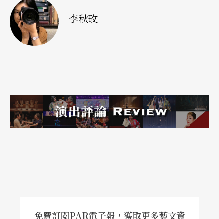
○六年在香港與為喬治．巴蘭欽（George Balanchi
李秋玫
ne）所編舞碼《此時無聲》的配樂卓越出眾；在日
本愛知博覽會中也找得到格拉斯的蹤跡。大師的作
品不僅包含鋼琴獨奏、室內樂、歌劇、交響曲、電
影音樂；種類更涉及搖滾、氛圍、電子及世界音
樂，即使成就非凡，他仍擔任爵士樂季製作，為Cut
ty Sark蘇格蘭威士忌拍廣告，以及出人意表地持續
在搖滾俱樂部表演。他的高知名度連在美國卡通
「南方公園」及「辛普森家庭」也出現過，電視劇
“
Battlestar: Galatica
”更以彈奏他的鋼琴作品作為
劇情之一。即使格拉斯本人認為極簡主義音樂家稱
號不足以完全概括他的所有創作，即使作曲方式曾
免費訂閱PAR電子報，獲取更多藝文資