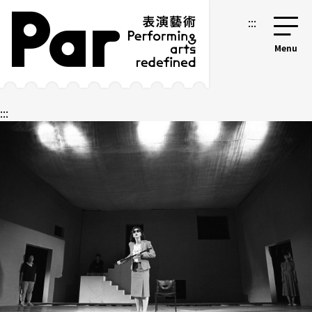
跳到主要內容區塊
網站導覽
:::
:::