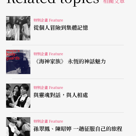
相關文章
片刻」，卻恰恰是讓她作品雖少，卻可以篤定進入
台灣劇場導演名人堂的基石。
特別企畫 Feature
從個人冒險到集體記憶
一次次用安靜，累積出令人難忘的片刻
一九八七年的夏天，我在台北植物園內的「藝術
特別企畫 Feature
《海神家族》 永恆的神話魅力
館」（編按：現在的南海劇場）裡，第一次看到陳
玉慧的戲，那是描述盲人院世界的《
誰在吹口
琴
》。
特別企畫 Feature
與靈魂對話，與人相處
明眼人跟盲人會對話，盲人會偷聽明眼人的交談，
盲人會跟盲人也會跟明眼人戀愛。陳玉慧僅僅在台
特別企畫 Feature
上用一個轉角的階梯，就讓盲人院的生活有了曲
孫翠鳳、陳昭婷 一趟征服自己的旅程