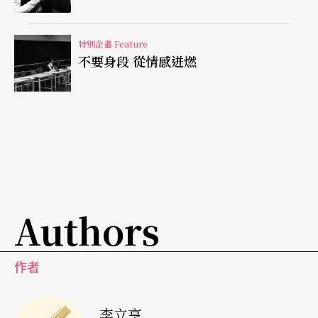
折，讓我們看到的盲人世界變得立體。
記得好像是盲人們在上音樂遊戲，所以有鈴鼓被使
特別企畫 Feature
不要身段 從情感迸燃
用上了。結果，心有所屬的人，隨著鈴聲走到了一
起。盲人們彼此看不到，我們觀眾與劇中的明眼
人，卻都明白了這是怎麼一回事。
有人找不到人做伴，鈴聲卻停止了。然後，可怕的
「暫止」出現了。短短幾秒所代表的驚恐與歡樂，
卻像是幾世紀所累積出來的驚心動魄。
Authors
陳玉慧作品最精采時，往往能透過劇中人物性格、
作者
過往回憶、或面對生活的無奈時，用文本與人物所
呈現出的冰與火，熱與冷，撞擊出戲劇天地之間的
李立亨