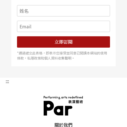
隔早，在非洲花草茶的清香中，我跟她說，我很著
迷於她舞台上那些安靜的畫面。
我說，我覺得那可能是她一方面有著極度熱情的
心，而另一面卻又極度的冷靜而自持。她說：「也
立即訂閱
許吧。我自己都不知道呢。」
*通過遞交此表格，即表示您接受並同意已閱讀本網站的使用
條款，私隱政策和個人資料收集聲明。
接著，她嘆了口氣說：她覺得自己有好多的面向，
但是，她需要找到動力，來混合這些能量──曾
:::
經，舞台讓她著迷。現在，她雖然踏在文字的路途
上。但是，劇場還是偶而會召喚她，遲早她應該再
回到舞台的。
PAR 表演藝術雜誌
我在二○○三年策展「第一屆台灣國際讀劇節」時
關於我們