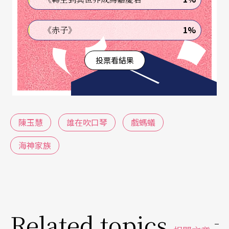
哥、人生被虛耗的弟，他們有志一同的「暫止」
來，「暫止」去。
1%
《赤子》
尤涅斯科和貝克特的諾貝爾得獎劇作裡，有名字跟
投票看結果
沒名字的劇中人，說起話來，「暫止」之聲，更是
此起彼落，不絕於耳。
陳玉慧
誰在吹口琴
戲螞蟻
好吧，我們可以簡單的說，「暫止」是情緒的轉
化，也可以是氛圍的營造與強化。但是，「暫止」
海神家族
更是導演跟演員們，所要戒慎恐懼的陷阱。因為，
那正是「灑狗血vs.感動」「自戀vs.有深度」，前後
二者之間那道萬丈深淵前的懸崖啊！
Related topics
陳玉慧劇中的「暫止」，也就是我所說的「安靜的