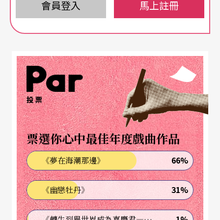
會員登入
馬上註冊
而且，會想很久。
劇中的「暫止」，正是迷人的「安靜的片刻」所在
學生時代開始至今，總是很迷惑於經典劇作行文之
中的「暫止」（pause）。
投票
契訶夫《海鷗》裡，那個窮得要死，隨小男朋私奔
又被遺棄，回家之後，卻還要裝闊給僕人金幣當小
票選你心中最佳年度戲曲作品
費的媽媽，說起自己的過去，三不五時，就要來個
66%
《夢在海潮那邊》
「暫止」。
31%
《幽戀牡丹》
尤金．奧尼爾《長夜漫漫路迢迢》裡，一家人分崩
離析得很徹底，吸毒的媽、浪蕩的爸、一事無成的
1%
《轉生到異世界成為嘉慶君—發現我的祖先是詐騙集團!?》