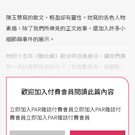
陳玉慧寫的散文，輕盈卻有靈性。她寫的各色人物
素描，除了我們所樂見的正文故事，還加入許多小
細節與事件的展示。
她的十五年《聯合報》歐洲特派員身分，讓我們讀
到一流記者所該有的分寸：有直擊訊息，有觀點，
而從來不會興奮過度。
歡迎加入付費會員閱讀此篇內容
充滿熱情也充滿冷靜的心靈，讓陳玉慧的筆鋒常帶
感情。文字之間的留白，舒展到舞台上，則轉化成
立即加入PAR雜誌付費會員立即加入PAR雜誌付
不經意的安靜片刻。這些安靜的片刻，讓人可以留
費會員立即加入PAR雜誌付費會員
個念想。