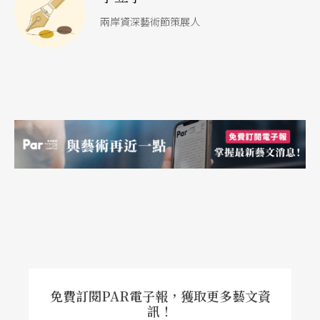
大窟窿。這也讓人們，在劇場因為能夠現場看到這
兩岸資深藝術節策展人
個缺口，而在啞口的同時，也瞬間想起已經久違了
的本我。
一九九○年的《
戲螞蟻
》，劇場裡的幽靈漂泊在戲
班子裡的舞蹈片段。隔年，國家劇院裡演出的《離
華沙不遠，真的》，女子感化院宿舍晚間的歌
聲……，也都一次次在劇場內，用安靜，去累積出
令人難忘的片刻。
雖然踏在文字路途上，但遲早她應該再回到舞台
五年前，我趁著去德國參加藝術節的機會，搭著歐
免費訂閱PAR電子報，獲取更多藝文資
鐵的慢車，慢慢晃到陳玉慧慕尼黑的家借住一宿。
訊！