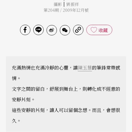
|
攝影
劉振祥
第204期 / 2009年12月號
收藏
充滿熱情也充滿冷靜的心靈，讓
陳玉慧
的筆鋒常帶感
情。
文字之間的留白，舒展到舞台上，則轉化成不經意的
安靜片刻。
這些安靜的片刻，讓人可以留個念想。而且，會想很
久。