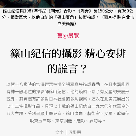
篠山紀信與1987年作品《刺青》合影。《刺青》長150公分、寬360公
分，相當巨大，以他自創的「篠山廣角」技術拍成。（圖片提供 台北市
立美術館）
藝@展覽
篠山紀信的攝影 精心安排
的謊言？
以替十八歲時的宮澤理惠拍攝全裸寫真集造成轟動，在日本藝能界
有神一般地位的攝影師篠山紀信，他的鏡頭下除了有女星的美麗形
貌外，其實還有許多對日本社會的多角觀察。這次在北美館展出的
七十二件攝影作品，具現七十歲的篠山紀信自一九六○年代至今的
八大主題，分別呈顯上癮東京、篠山廣角、藝術家、女星、歌舞伎
坂東玉三郎、東京胴體、魅影、夢幻等。
|
文字
吳垠慧