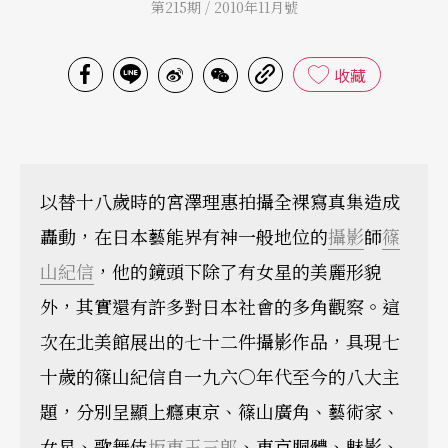
第215期 / 2010年11月號
收藏
以替十八歲時的宮澤理惠拍攝全裸寫真集造成
轟動，在日本藝能界有神一般地位的
攝影
師
篠
山紀信
，他的鏡頭下除了有女星的美麗形貌
外，其實還有許多對日本社會的多角觀察。這
次在北美館展出的七十二件攝影作品，具現七
十歲的篠山紀信自一九六○年代至今的八大主
題，分別呈顯上癮東京、篠山廣角、藝術家、
女星、歌舞伎
坂東玉三郎
、東京胴體、魅影、