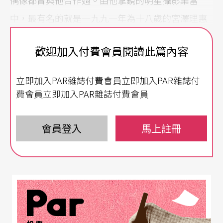
中，最有名的就是一九九一年為十八歲的宮澤理惠
拍攝的全裸寫真集，轟動一時。然而，他的影像光
歡迎加入付費會員閱讀此篇內容
譜並不局限在青春貌美的女星，五十年來篠山紀信
的鏡頭收羅了東京城市、傳統藝人和社會階層等不
立即加入PAR雜誌付費會員立即加入PAR雜誌付
同主題上。
費會員立即加入PAR雜誌付費會員
為鏡頭前的藝人造「美」 攝影不是「寫真」？
會員登入
馬上註冊
台北市立美術館現正舉辦「東京廣角：篠山紀信攝
影展」，七十二件攝影作品具現七十歲的篠山紀信
自一九六○年代至今的八大主題，分別呈顯上癮東
京、篠山廣角、藝術家、女星、歌舞伎坂東玉三
郎、東京胴體、魅影、夢幻等，篠山鏡頭下的日本