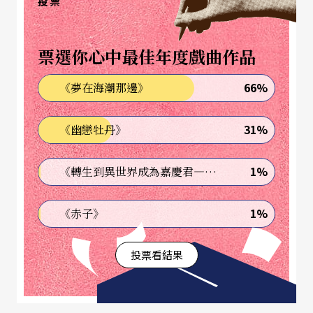
投票
社會文化面貌包括一九八○年代經濟蓬勃發展下的
東京城市樣貌，以及時下的流行趨勢。
票選你心中最佳年度戲曲作品
一頭小捲髮的篠山紀信，外表看來頗富喜感。出生
66%
《夢在海潮那邊》
在東京新宿這個流行文化勝地，周遭充斥的是貧
31%
《幽戀牡丹》
窮、頹廢、奢華、外來人口流入等社會形色百態，
篠山自小養成對社會脈動的細膩觀察與趨勢掌握能
1%
《轉生到異世界成為嘉慶君—發現我的祖先是詐騙集團!?》
力。廿歲開始投入專業攝影工作，五十年過去了，
他對攝影的熱情依舊不減，「人事物」三元素是讓
1%
《赤子》
他持續創作不輟的理由，「每個時代都有自身的特
投票看結果
質，而這也何以我會繼續拍下去。」
夾帶明星的光環，篠山的一言一行也受到外界矚