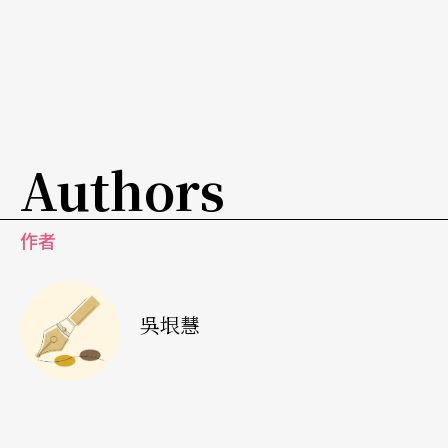
「篠山廣角」技術有二，一種是三台大相機並列，
同時按下快門，用寬廣的視野捕捉當下畫面，不僅
看透人物的細節，同時又能遠眺俯瞰整體場景，
《大相撲》裡排排站的相撲選手、工作人員，壯觀
Authors
場面留駐日本這項獨特傳統文化場域及其氛圍；另
一種手法則是篠山以一部相機移動、改變角度拍
攝，再進行畫面拼接，如《刺青》裡龍鳳滿身、令
作者
人眼花撩亂的黑道分子，看似數量驚人，其實就是
同一群人以多張畫面拼接出來的紋身大觀。
吳垠慧