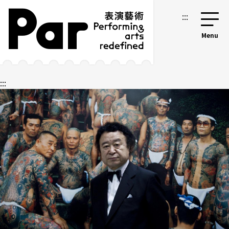
跳到主要內容區塊
網站導覽
:::
:::