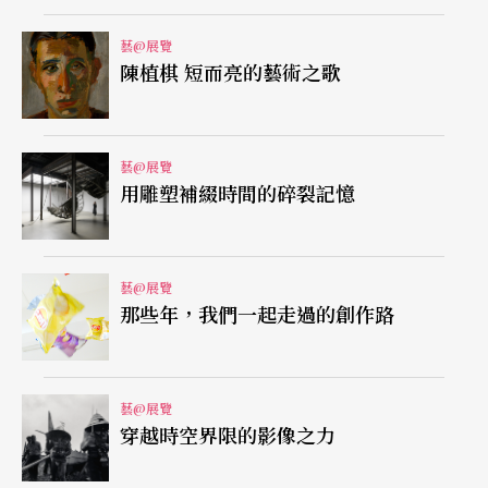
藝@展覽
雖然以女星寫真受到矚目，但這類照片並非這次展
陳植棋 短而亮的藝術之歌
出的重點。出身僧廟家庭的篠山，對日本傳統文化
有一股傳承的使命感，如他記錄歌舞伎演員坂東玉
藝@展覽
三郎長達卅多年。坂東廿歲出頭時兩人便結識至
用雕塑補綴時間的碎裂記憶
今，私交情誼不言可喻。展出一幅《坂東玉三郎後
台照》，篠山在同一畫面上以分鏡手法呈現坂東從
藝@展覽
化妝、梳頭、穿衣到自完妝的過程，「坂東本身也
那些年，我們一起走過的創作路
是男人，但化妝過後，卻比女人還要女人，這也是
一個謊言。」
藝@展覽
穿越時空界限的影像之力
像《坂東》這樣動輒三、四公尺寬的巨幅攝影作
品，是他以自創的「篠山廣角」技術拍攝而成。