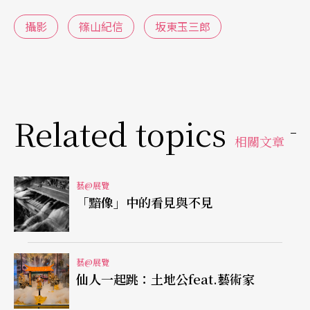
目，雖然外界批評他的攝影譁眾取寵的爭議不在少
攝影
篠山紀信
坂東玉三郎
數，也儘管攝影被視為客觀記錄現實的媒介工具，
篠山卻提出「攝影是精心安排的謊言」觀點回應、
挑戰對他的質疑與傳統的攝影認知，「攝影是虛偽
的，世界也是虛假的，但當這兩種謊言加在一起，
Related topics
卻能逼近真實。」
相關文章
他以藝人為例解釋：「藝人本身就是最大的謊
藝@展覽
言。」而他的工作就是讓他們在鏡頭前看起來更
「黯像」中的看見與不見
美：「因為對藝人來說，這就是他們的真實。」
「攝影在日文的意思為『寫真』，但若拍攝的東西
藝@展覽
是虛假，那攝影是否又能被稱為『真實』？」
仙人一起跳：土地公feat.藝術家
自創廣角拍攝法 巨幅攝影記錄日本傳統