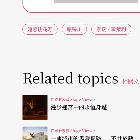
歐萊利是紐約前衛劇場史上相當知名的Mabou Mi
年創立，創始者包括劇場演員LeeBreuer及Ruth M
暗戀桃花源
賴聲川
泰瑞．歐萊利
提倡跨領域的全面劇場藝術，結合語言、文學
的歐萊利，也是一個多面向的劇場工作者，幕
台灣的賴聲川與曼哈頓的歐萊利結緣，是在另一
Related topics
合作，認識了不少港台兩地劇工作者，包括《
相關文
聲川。
四界看表演 Stage Viewer
歐萊利並沒有看過《暗戀》舞台演出，而是讀
漫步迷宮中的永恆身體
力推崇賴聲川是一個「國際級的劇作家，跟亞瑟．米勒（
neO'Neill）可以相提並論。」執導Eugene L
四界看表演 Stage Viewer
一座城市的馬戲實驗——不甘於熱
齣戲介紹給紐約觀眾。《暗戀》還有另一個特