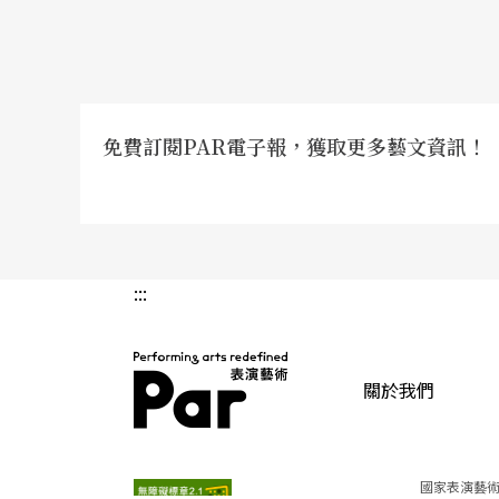
不給演員劇本 即興練習也貼近原本
歐萊利的排練方式，尤其是一開始，更似乎強
不但沒有劇本，連要演什麼角色都不知道，他
免費訂閱PAR電子報，獲取更多藝文資訊！
達的情況解釋給演員聽，然後要他們即興發揮
麼話，做什麼動作。」
歐萊利表示，這個方法脫胎自賴聲川在表演工
:::
直覺去了解角色性格，就其他演員的互動而即
我是希望當他們真正拿到劇本時，就已經了解
關於我們
出，這個方法不見得適用於其他作品，因為「
本。」
PAR 表演藝術雜誌
國家表演藝術