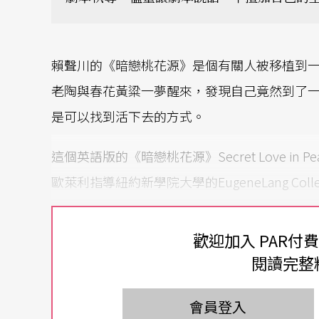
賴聲川的《暗戀桃花源》是個有關人被移植到
老陶與春花黃粱一夢醒來，發現自己竟然到了
是可以找到活下去的方式。
這個英語版的《暗戀桃花源》Secret Love in P
歐萊利指導紐約新學院大學的EugeneLang Co
學校戲劇部藝術總監Zishan Ugurlu說，
歡迎加入 PAR付
穿於課程內，並在期終表演呈現。今年的主題
閱讀完整
好一拍即合，於是請他來擔任客席導演。
會員登入
與賴聲川結緣 讓《暗戀》紐約現身