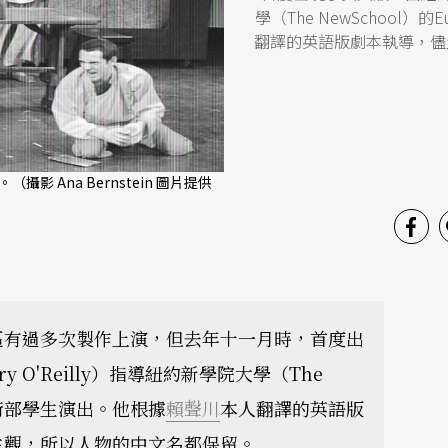
學（The NewSchool）的
翻譯的英語版劇本執導，儘
Ana Bernstein 圖片提供
區有過多次製作上演，但去年十一月時，首度出
rry O'Reilly）指導紐約新學院大學（The
ege藝術部學生演出。他根據
賴聲川
本人翻譯的英語版
主觀，所以人物的中文名都保留。