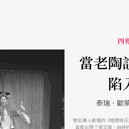
四界
當老陶
陷
泰瑞．歐
馳名華人劇壇的《暗戀桃花
首度出現了英文版，由紐約導演