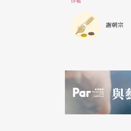
作者
不到，只好另外想方法。還有還《桃花源》裡
感，所以我把這個角色給了她。」
謝朝宗
這個演出難免有學生製作的味道，像是佈景簡
戲中戲的架構，因此讓觀眾感到「戲原是假」
鬧劇，與《暗戀》的對比更加強烈。
雖然這是個絕大多數美國人都不知道的戲，其中
lu卻認為，「就是有挑戰性才好！」她說「教
讓學生去認識他們不熟悉的。」
當這部戲在華語地區演出，不管是是國共交戰
立足的《暗戀》，或是開陶淵明玩笑的《桃花
是對於廿歲上下的美國大學生來說，可是聽都