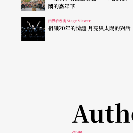
鬧的嘉年華
不下十個角色，每個都有獨自的性格，每個都
四界看表演 Stage Viewer
這表示每個演員都有戲可演。Eugene Lang 
相識20年的情誼 月亮與太陽的對話
公開，不限科系，所以每個演員的劇場經驗都
但又沒有一人需要獨撐全場的戲是最好不過。
讓劇本說話 連角色中文名字都保留
為了忠實呈現，歐萊利與賴聲川密集以e-mai
聲川，壓力自然有，不過歐萊利說他更意外的
Auth
感。他的態度是儘量讓劇本說話，不擅加自己
也留著兩條麻花辮，穿著旗袍；他甚至借來原
的主客觀條件做出導演的裁決，例如原來劇本