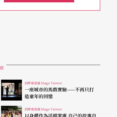
nes的核心成員之一。Mabou Mines在一九七○
aleczech及作曲家格拉斯（Philip Glass）等，
、音樂、舞蹈、視覺藝術。在一九七三年加入劇團
前幕後都來得。
個島上—— 香港。歐萊利跟香港的明日兒童劇團
暗戀》第一代演員蘇妧玲，透過她介紹，認識了賴
章
四界看表演 Stage Viewer
賴聲川本人翻譯的劇本英語版。同行論同行，他極
一座城市的馬戲實驗——不再只打
造童年的回憶
Arthur Miller）或尤金．歐尼爾（Euge
ang College的學生製作正好給了他一個機會，把這
四界看表演 Stage Viewer
以身體作為活檔案庫 自己的故事自
點正好適合教學需要，歐萊利指出：「這齣戲裡有