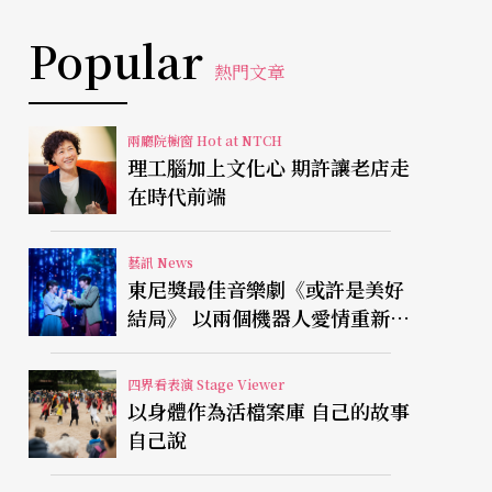
Popular
熱門文章
兩廳院櫥窗 Hot at NTCH
理工腦加上文化心 期許讓老店走
在時代前端
藝訊 News
東尼獎最佳音樂劇《或許是美好
結局》 以兩個機器人愛情重新凝
視有限人生
四界看表演 Stage Viewer
以身體作為活檔案庫 自己的故事
自己說