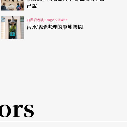
己說
很有趣。」
四界看表演 Stage Viewer
College是個大學部的人文學院，戲劇製作是對全校
污水循環處理的廢墟樂園
不同，來演《暗戀》這種角色多、每個人都有戲、
l溝通。面對既是作者又是導了無數製作的導演的賴
是，兩人背景相似，溝通起來有「惺惺相惜」之
ors
的主觀，所以人物的中文名都保留，雲之凡前半場
製作裡的報紙尋人廣告。但是他也必須就這個製作
裡有佈景「飛進飛出」舞台的設計，但紐約劇場做