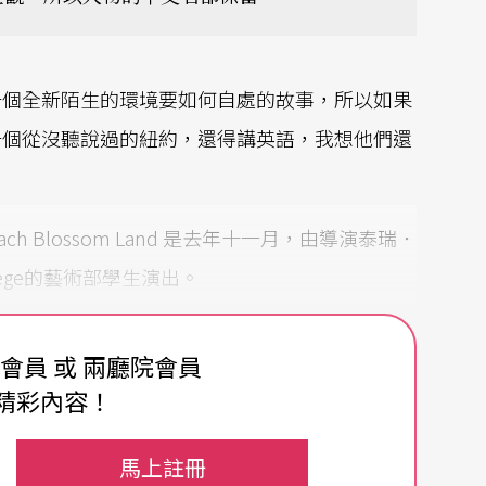
一個全新陌生的環境要如何自處的故事，所以如果
一個從沒聽說過的紐約，還得講英語，我想他們還
each Blossom Land 是去年十一月，由導演泰瑞．
llege的藝術部學生演出。
每學期開學前她會與其他教授開會，選出一個主題，貫
費會員 或 兩廳院會員
是亞洲戲劇，與有意演《暗戀桃花源》的歐萊利正
精彩內容！
馬上註冊