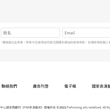
化了這個陌生感。頭一個星期，所有錄取的演員，
每次抽出劇本裡一個場景，把人物的關係及所要表
，想像「如果我是劇中人物，我在這個情形會講什
*通過遞交此表格，即表示您接受並同意已閱讀本網站的使用條款，私隱政策和個人
作坊常用的集體創作方式，他的目的是要演員「憑
時反映，不受預先讀過的台詞、舞台調度所限制。
這個角色為什麼在這個情況會說這樣的話。」他指
聯絡我們
廣告刊登
電子報
國家表演
任何其他一個英語劇作，演員幾乎都有可能找到劇
中心國家兩廳院《PAR表演藝術》版權所有
©
2022
Performing arts redefined. All R