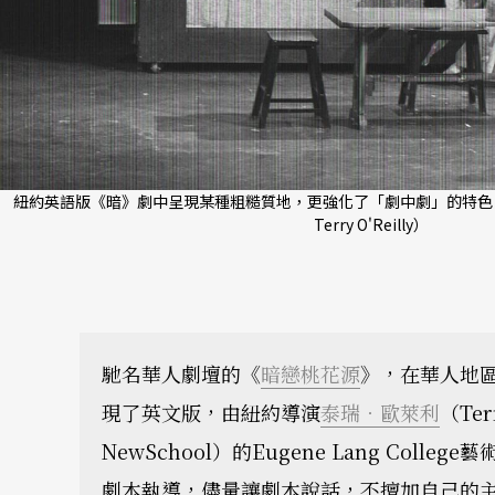
紐約英語版《暗》劇中呈現某種粗糙質地，更強化了「劇中劇」的特色。（攝影 
Terry O'Reilly）
馳名華人劇壇的《
暗戀桃花源
》，在華人地
現了英文版，由紐約導演
泰瑞．歐萊利
（Te
NewSchool）的Eugene Lang Coll
劇本執導，儘量讓劇本說話，不擅加自己的