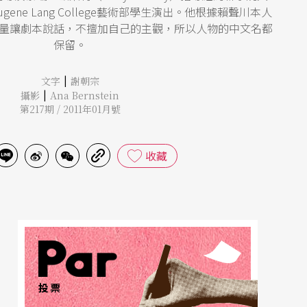
Eugene Lang College藝術部學生演出。他根據賴聲川本人
量讓劇本說話，不擅加自己的主觀，所以人物的中文名都
保留。
|
文字
謝朝宗
|
攝影
Ana Bernstein
第217期 / 2011年01月號
收藏
投票