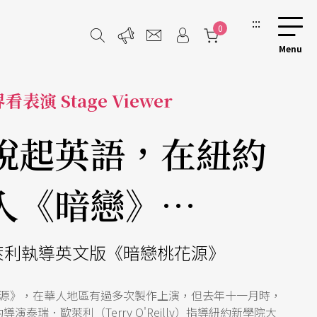
:::
0
看表演 Stage Viewer
說起英語，在紐約
入《暗戀》…
萊利執導英文版《暗戀桃花源》
源》，在華人地區有過多次製作上演，但去年十一月時，
泰瑞．歐萊利（Terry O'Reilly）指導紐約新學院大