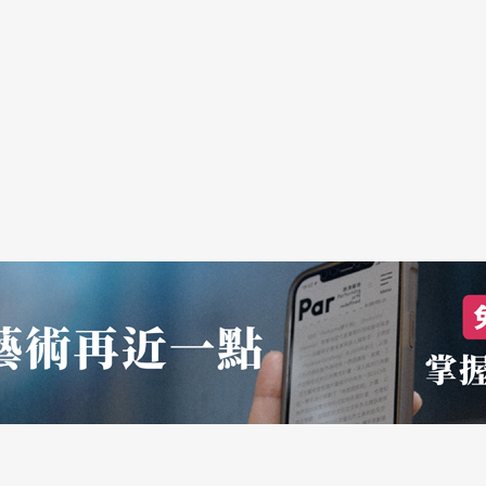
的助導，原來是男角，但「我有一個女演員很有喜
略、江濱柳的老妝不夠真實等，但因為劇情就是個
並無不當。《桃花源》的喜劇表達誇大到幾乎成為
又牽涉複雜的台灣近代史和中華文化典故，Ugur
育的工作就是在培養人的好奇心，讓人去問問題，
，導致百萬大陸人拋離家園親人來到台灣重新生根
源》，都是觀眾的集體記憶，不需要任何註解，但
沒聽過的歷史。