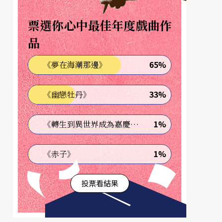
票選你心中最佳年度戲曲作
品
65%
《夢在海潮那邊》
33%
《幽戀牡丹》
1%
《轉生到異世界成為嘉慶君—發現我的祖先是詐騙集團!?》
1%
《赤子》
投票看結果