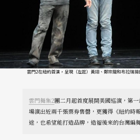
雲門2在紐約首演，呈現（左起）黃翊、鄭宗龍和布拉瑞揚
雲門舞集2
團二月起首度展開美國巡演，第一站
場演出近兩千張票券售罄，更獲得《紐約時
途，也希望能打造品牌，造福後來的台灣編