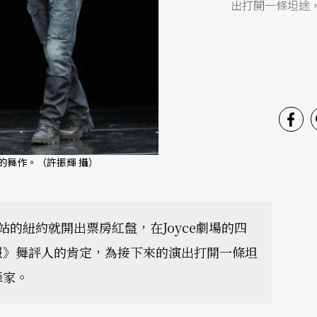
出打開一條坦途
的舞作。（許振輝 攝）
的紐約就開出票房紅盤，在Joyce劇場的四
報》舞評人的肯定，為接下來的演出打開一條坦
舞家。