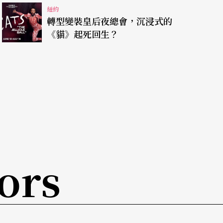
紐約
一個月前就來紐約，開始推票，連年都沒在家
轉型變裝皇后夜總會，沉浸式的
《貓》起死回生？
道宣傳、登廣告，甚至在紐約愛樂的中國新年音樂
紐約演《屋漏痕》時已經印好，可見是早有準
記者會，雲2創辦人羅曼菲在紐約的姊姊羅蘇
演出前飛來紐約。這些動手動腳動口的努力，終於
陌生。但是紐約人生地不熟，成本又遠高過台
的當然也不只是票房收益而已了，而是要從品牌建
ors
，但是這個對台灣舞蹈推廣的貢獻，對國外的觀
能——推介年輕編舞者的作品，才是雲2能不能走
只有票房成績和評論，才能說服presenter