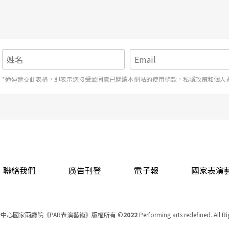
*通過遞交此表格，即表示您接受並同意已閱讀本網站的使用條款，私隱政策和個人
聯絡我們
廣告刊登
電子報
國家表演
中心國家兩廳院《PAR表演藝術》版權所有
©
2022
Performing arts redefined. All R
統一編號 Tax Id number 00973926