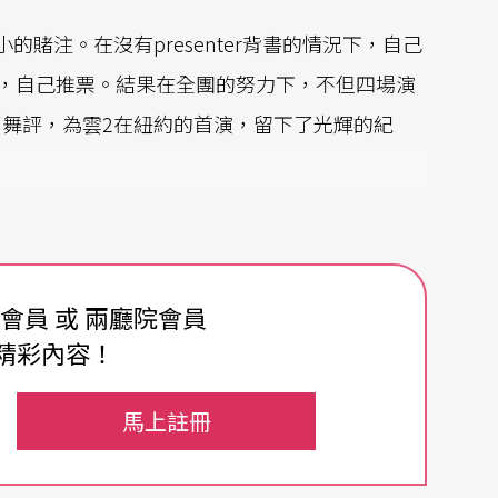
賭注。在沒有presenter背書的情況下，自己
傳，自己推票。結果在全團的努力下，不但四場演
舞評，為雲2在紐約的首演，留下了光輝的紀
人藝文界人士都來捧場，像是江青、蔡國強，曾
費會員 或 兩廳院會員
陸（Joseph Melillo）也來到。《紐約時
精彩內容！
有不錯的評論，評論家雖然比較不喜歡
伍國柱
的
-Ta for Now》，但也承認這些作品裡透露出的
馬上註冊
儘管節目不無瑕疵，雲門2有很多長處，值得與
準可以上得了紐約的舞台。