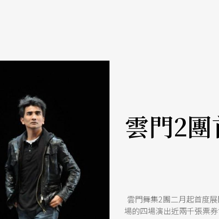
雲門2團
雲門舞集2團二月起首度展
場的四場演出近兩千張票券