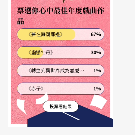
票選你心中最佳年度戲曲作
品
67%
《夢在海潮那邊》
30%
《幽戀牡丹》
1%
《轉生到異世界成為嘉慶君—發現我的祖先是詐騙集團!?》
1%
《赤子》
投票看結果