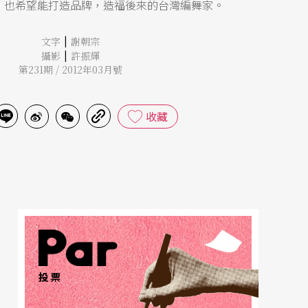
，也希望能打造品牌，造福後來的台灣編舞家。
|
文字
謝朝宗
|
攝影
許振輝
第231期 / 2012年03月號
收藏
投票