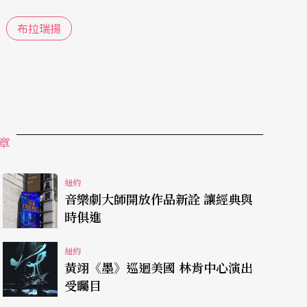
布拉瑞揚
就已經賣完了。對於一個從沒來過美國、名稱上又
的紐約創下這樣的成果，可說是難能可貴。
演五站，其他四個地方，包括納許維爾（田納西
學的校園裡，所以有些文化交流的性質，沒有賣票
章
他的presenters放心，所以雲2決定不來則
，即使要自己租場地也要演。
紐約
音樂劇大師開放作品新詮 讓經典與
和現代舞團在紐約亮相的首選場地，台灣的太古踏
時俱進
雲2的演出不列入在Joyce劇場的季度節目裡，
紐約
黃翊《墨》巡迴美國 林肯中心演出
受矚目