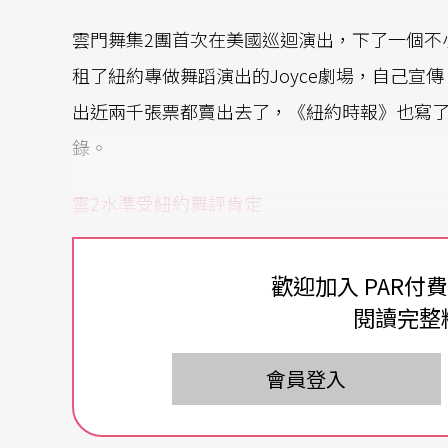
雲門舞集2團首次在美國巡迴演出，下了一個不小的
租了紐約專做舞蹈演出的Joyce劇場，自己宣
出近兩千張票都賣出去了，《紐約時報》也寫了
錄。
雲2水準受紐約舞評肯定
雲2的紐約首演是在二月八日，當晚許多紐約華
歡迎加入 PAR付
多次邀雲門舞集演出的布魯克林音樂學院藝術總監梅立
閱讀完整
報》對於
黃翊
的《流魚》和
鄭宗龍
的《牆》都
《Tantalus》、
布拉瑞揚
的《出遊》和黃翊的《Ta
會員登入
「天才和技巧是不需要翻譯的」。評論的總結「
世界其他地方分享。」可說是肯定了雲門2的水