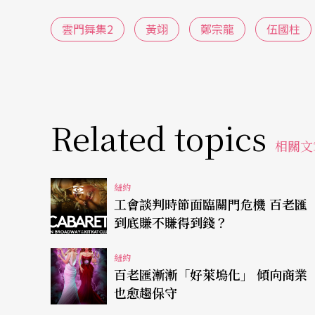
雲門舞集2
黃翊
鄭宗龍
伍國柱
另外一個更好的消息是，四場的票，在首演前
被視為是「次團」的團體來說，能在競爭激烈
這個成績當然不是輕易得來的。雲2這次來美巡
州）、波士頓、洛杉磯和聖地牙哥，都是在大
Related topics
相關文
的壓力，但也表示未經過市場的考驗，不見得能讓其
已，要來了就非在紐約這個龍頭之地留下痕跡
紐約
工會談判時節面臨關門危機 百老匯
只有四百七十二個座位的Joyce劇場，是中型
到底賺不賺得到錢？
舞團、漢唐樂府和驫舞劇場，都曾在此表演。但是
紐約
所以得自己承擔票房的責任。
百老匯漸漸「好萊塢化」 傾向商業
也愈趨保守
打造品牌為年輕編舞家鋪路