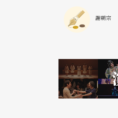
s。雲2這次的投資，希望讓年輕的編舞家將來
謝朝宗