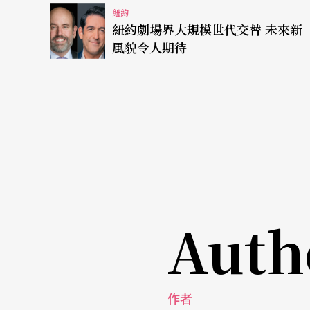
紐約
為此，雲2的行政部門和兩個編舞者，都在將近
紐約劇場界大規模世代交替 未來新
風貌令人期待
過。他們去不同的大學演講，透過各種公私管
會會場外發傳單（這一版傳單早在去年雲門來
備）。在紐約的台北文化中心也幫他們辦講座和
菲，也強力在台灣人圈子裡拉票。林懷民更在
換到票房長紅。
長期下鄉的雲2，對由上到下親自去推票想來不
灣，辛苦是一定的。這樣不惜工本地推票，為
Auth
立的角度來看才值得。雲2在台灣，以下鄉知名
眾來說，當然意義不大，而是雲2的另外一個功
出台灣的關鍵。起碼在美國這個商業掛帥的環境裡，
作者