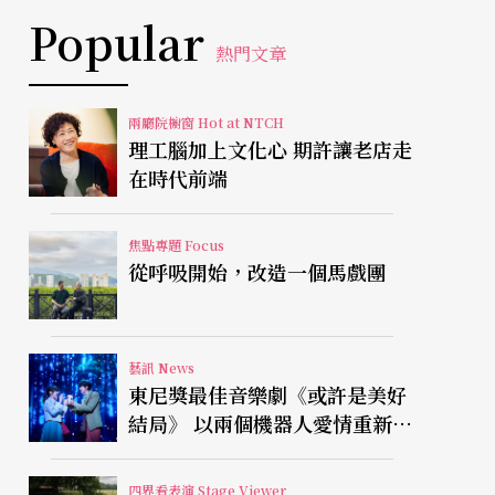
Popular
熱門文章
兩廳院櫥窗 Hot at NTCH
理工腦加上文化心 期許讓老店走
在時代前端
焦點專題 Focus
從呼吸開始，改造一個馬戲團
藝訊 News
東尼獎最佳音樂劇《或許是美好
結局》 以兩個機器人愛情重新凝
視有限人生
四界看表演 Stage Viewer