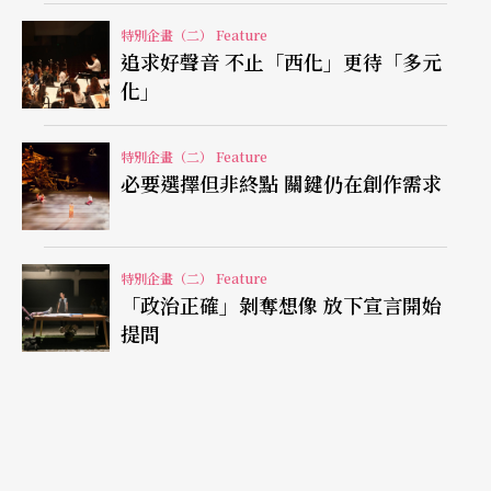
而這方沃土，即是遍布全國的縣市文化中心以及國
特別企畫（二） Feature
家表演藝術中心。扶植團隊在基層文化中心累積經
追求好聲音 不止「西化」更待「多元
驗，達到一定的成熟度之後就有機會進入國家表演
化」
藝術中心，提升演出品質，醞釀開拓國際市場的能
特別企畫（二） Feature
量。
必要選擇但非終點 關鍵仍在創作需求
陳國慈則認為，國家表演藝術中心分屬北中南不同
的場地，必須要能夠發展當地特色、連接在地資
特別企畫（二） Feature
「政治正確」剝奪想像 放下宣言開始
源。此外，在各自發展之後，還要能建立合作的機
提問
制，彼此串聯、流通，例如節目的巡迴與交換，不
只是在各個地方巡迴演出，而是在各地方都有獨立
的特色可以吸引觀眾，造成「多方多贏」的成效。
藝術創新與串聯計畫 正在發酵發展中