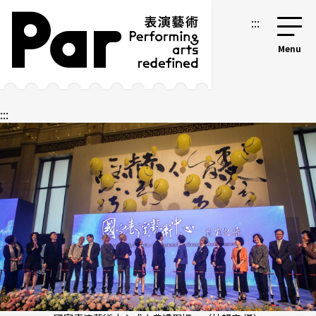
跳到主要內容區塊
網站導覽
:::
:::