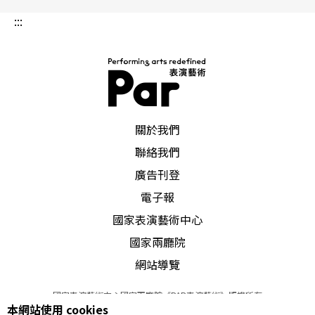
炮。對他來說，這場嘉年華更像是引爆表演藝術圈
:::
的一根火柴，他希望三個場館能跳脫傳統的劇場經
營思維，以更深刻的城市性格面向國際，在製作節
目時保有更多的想像，與時並進，才能夠有更多資
源與空間培養在地的團隊，讓台灣的劇場進入一個
PAR 表演藝術雜誌
關於我們
新的時代。
聯絡我們
「每個社會都有沸騰的地方，但同時需要有靜水流
廣告刊登
深的冷泉持續流動，才是成熟永續的社會，國家表
電子報
國家表演藝術中心
演藝術中心就是重要的文化冷泉。」龍應台說，北
國家兩廳院
中南三大場館，不僅是所有國民的美學教室，也是
網站導覽
藝術家的表演舞台，它們將串連成為帶狀的文化珍
珠，讓所有的人都可以灌溉原鄉，一起實現文化夢
國家表演藝術中心國家兩廳院《PAR表演藝術》版權所有
本網站使用 cookies
©
2022
Performing arts redefined. All Rights Reserved