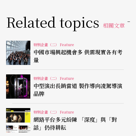
Related topics
三大重要據點 讓藝文政策擴大延伸
相關文章
文化部長龍應台表示，國家表演藝術中心是文化部
整體藝文政策的重要一環，三大場館將與台灣品
特別企畫（二） Feature
中國市場興起機會多 供需現實各有考
牌、分級獎助等扶植團隊，形成更緊密的夥伴結盟
量
關係，並因應國際劇場發展的趨勢，結合視覺藝術
及科技跨界領域共同參與，透過專業人才投入劇場
特別企畫（二） Feature
中型演出長銷當道 製作導向凌駕導演
經營管理，厚植表演藝術人才與軟硬體實力，讓台
品牌
灣表演藝術更臻卓越。
特別企畫（二） Feature
龍應台認為，表演藝術團體躍上國際舞台並非一蹴
網路平台多元紛陳 「深度」與「對
可幾，必須先在台灣的沃土深耕，才能開枝散葉，
話」仍待耕耘