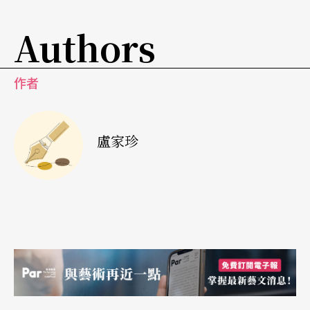
Authors
也正因為被賦予了重要的使命，三個場館也開始醞
釀不同的創新與串聯計畫。例如兩廳院為使表演藝
作者
術工作者得以安心創作，將於二○一五年擴大推出
「國家兩廳院藝術基地計畫」，提供創作經費與兩
廳院資源，讓他們得以盡情發揮創意。
盧家珍
這項計畫將透過公開徵選或邀請，遴選出具特質的
創作企畫於兩廳院駐館，並安排展演與後續巡演的
可能，而駐館藝術家也將配合推廣活動的進行，集
合雙方力量，為藝文發展貢獻「一加一大於二」的
力量。透過這個計畫的執行，更可耕植兩廳院國人
創作節目品牌，並進行國際交流，推動台灣文化品