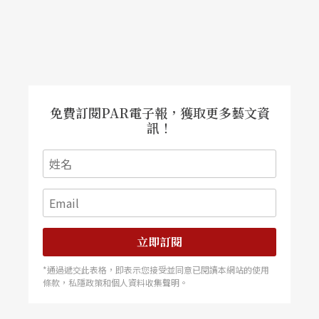
牌。
而在串聯方面，持續之前台北華山藝術生活節的國
際鏈結策畫，以台北與高雄共三處場館（兩廳院、
華山、衛武營）讓團隊展現更多可能，也讓國際策
免費訂閱PAR電子報，獲取更多藝文資
訊！
展人看見。十月上旬在高雄起跑的「衛武營玩藝
節」便是其中之一，除了精采的國內外演出，衛武
營園區也有各種藝術活動，吸引大大小小的民眾參
與。
立即訂閱
表演藝術聯盟理事長于國華認為，有別於台北華山
的濃濃文青味，衛武營更著眼於草根性的生活連
*通過遞交此表格，即表示您接受並同意已閱讀本網站的使用
條款，私隱政策和個人資料收集聲明。
結，也打響了國家表演藝術中心成立以來的第一