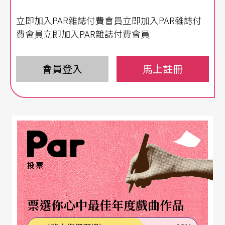
立即加入PAR雜誌付費會員立即加入PAR雜誌付
「一法人多館所」組織 前所未見開創未來
費會員立即加入PAR雜誌付費會員
國家表演藝術中心是台灣第一個「一法人多館所」
的行政法人組織，營運場館包括國家兩廳院、國家
會員登入
馬上註冊
歌劇院及衛武營國家藝術中心。這三座國家級專業
場館共有十一個表演廳，座位總席次達13,193席，
不僅提供國內外專業藝術表演，扶植台灣表演藝術
團隊逐步邁向卓越，更是培育國民美學的重要搖
籃，以輻射服務滿足台灣各地民眾的文化需求。
投票
行政法人組織有國家穩定的資源補助，但又不完全
票選你心中最佳年度戲曲作品
受制於公務部門的規範，可以保持較大的運作彈
性，因此內部的規定勢必得嚴謹。國家表演藝術中