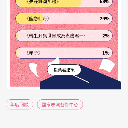
68%
《夢在海潮那邊》
心董事長陳國慈在上任之初，也以建立典章制度為
29%
《幽戀牡丹》
工作重點，為旗下三館未來的順暢運作與合作無間
奠定基礎。
2%
《轉生到異世界成為嘉慶君—發現我的祖先是詐騙集團!?》
由於兩廳院行政法人化已有十年經驗，因此國家表
1%
《赤子》
演藝術中心也參考兩廳院原有的規章，全面釐清與
檢討，從財務、法務、人事、各場館的責任面考
投票看結果
量，讓未來三個場館都能適用。而參與討論的包括
國家兩廳院總監李惠美、台中國家歌劇院總監王文
儀，以及衛武營國家藝術中心總監簡文彬，陳國慈
年度回顧
國家表演藝術中心
認為，他們不但對場館的管理、專業的知識、理念
等瞭若指掌，且他們前後都在兩廳院工作過，彼此
已有相當的默契。