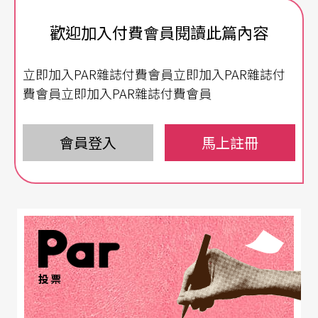
尼斯當地的飯店與船家，來來回回用英文與義大利
歡迎加入付費會員閱讀此篇內容
文對話努力溝通，終於使原本不可能在半夜服務的
立即加入PAR雜誌付費會員立即加入PAR雜誌付
渡船，把一行一百多人載回飯店專屬的碼頭，能讓
費會員立即加入PAR雜誌付費會員
大家早一分鐘回到房間休息，就是她最大的目標！
人稱「莎拉」的
會員登入
杜佳舫
在
國家交響樂團
馬上註冊
（NSO）任
職時，有許多這樣的回憶。她帶著百人樂團和名貴
樂器跑遍世界各地，來自各國的優秀音樂家每人的
個性需求甚至照顧樂器的方法都不同，莎拉的任務
就是讓演出順利發生，排除所有讓演出無法順利發
生的難題。音樂是以時間為載體的藝術形式，單顆
投票
音符不成曲調，這秒連著下秒才是旋律。讓音樂會