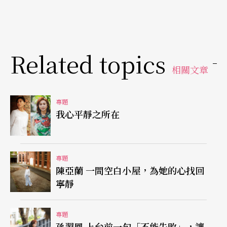
台，樂團在一個城市待不到四十八小時就要移動去
下一個城市，上百人的交通住宿還有樂器運送都是
挑戰。裝滿貨櫃的樂器如何在恆溫恆濕的狀態從亞
Related topics
熱帶的台灣移動到下雪的北京？如何處理保險和意
相關文章
外事件？每次巡演第一件工作就是把城市名稱輸入
地圖，去找最可行的移動方式；因為必須配合演出
專題
我心平靜之所在
場館的時間，路徑拉出來時常交織成星狀。另外，
各地民情不同，比如義大利演出通常是晚上九點四
十五分開始，我們原以為下午有彩排，抵達才發現
專題
陳亞蘭 一間空白小屋，為她的心找回
場地租給其他團隊了，得花額外時間去溝通處理。
寧靜
我從二○○八到一七年在NSO就職，很幸運一進去
專題
就做萬聖節的音樂派對，發現自己好像可以做居中
孫翠鳳 上台前一句「不能失敗」，讓