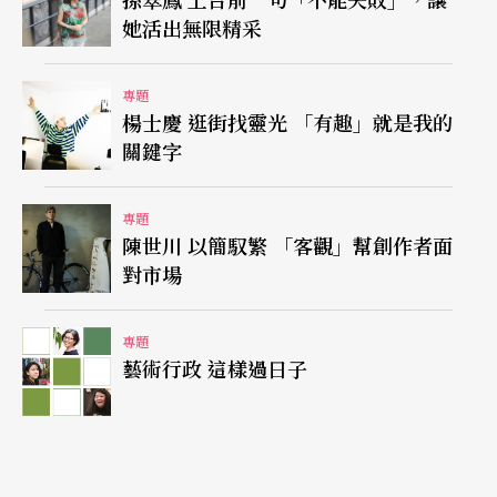
協調與媒合溝通的角色，開始從製作角度去思考。
她活出無限精采
進NSO第一年就碰上首次原創歌劇的演出，跨國合
專題
作有很多需要協調的技術問題，而樂團本身的編制
楊士慶 逛街找靈光 「有趣」就是我的
也無法應付繁雜的流程。我找臺藝大同學來幫忙做
關鍵字
舞監或協助技術，也愈來愈偏向製作人的角色。
專題
就算是音樂會，能玩的創意也很多。我們與信誼基
陳世川 以簡馭繁 「客觀」幫創作者面
對市場
金會合作過好幾次兒童音樂會，先是把繪本投影，
再來我們直接請畫家現場作畫再即時投影，最後則
專題
邀請無獨有偶劇團參與演出，甚至把台灣的繪本作
藝術行政 這樣過日子
家帶進音樂廳，跟樂團一起講自己寫的故事。音樂
總監負責音樂，但找誰執行音樂之外的部分？誰來
說故事？這是我們的工作。二○一六╱一七的跨