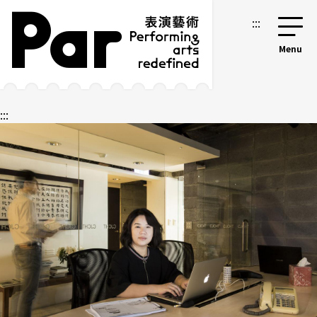
跳到主要內容區塊
網站導覽
:::
:::