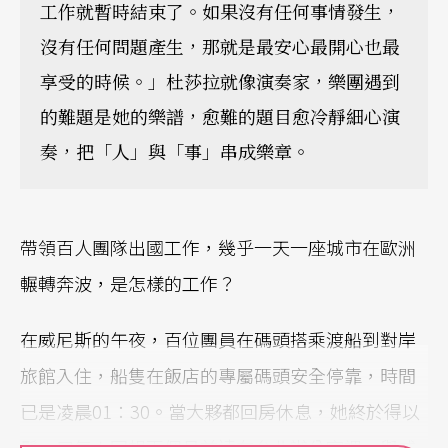
工作就暫時結束了。如果沒有任何事情發生，
沒有任何問題產生，那就是最安心最開心也最
享受的時候。」杜莎拉就像演奏家，樂團遇到
的難題是她的樂譜，愈難的題目愈冷靜細心演
奏，把「人」與「事」串成樂章。
帶領百人團隊出國工作，幾乎一天一座城市在歐洲
輾轉奔波，是怎樣的工作？
在威尼斯的午夜，百位團員在碼頭搭乘渡船到對岸
旅館入住，船隻在飯店的專屬碼頭安全停靠，時間
已是凌晨01：30。當大夥都回房休息，她終於得以
鬆一口氣！回想兩個月前遠在台北辦公室裡，與威