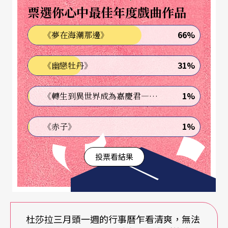
從企劃到發生當中每區段的時間單位都順利流暢的
票選你心中最佳年度戲曲作品
銜接，這需要強大的組織和溝通能力；莎拉也像演
66%
《夢在海潮那邊》
奏家，樂團遇到的難題是她的樂譜，愈難的題目愈
冷靜細心演奏，把「人」與「事」串成樂章。
31%
《幽戀牡丹》
孩子陸續誕生，如今她已是母親，其實也是溝通協
1%
《轉生到異世界成為嘉慶君—發現我的祖先是詐騙集團!?》
調和照顧。看著孩子的音樂課本，她投注更多心力
做教育，成立了公司也和文教基金會合作，帶NSO
1%
《赤子》
音樂家進學校，讓孩子課本讀完貝多芬之後馬上聽
投票看結果
現場演奏，用戲劇演出或音樂會去呈現課本上的內
容。她推動寒暑假的師資培訓營，教學校的音樂老
師怎麼帶阿卡貝拉、爵士樂怎麼聽怎麼教怎麼演，
把幾年來累積的人脈資源投注在偏鄉教育，期許未
杜莎拉三月頭一週的行事曆乍看清爽，無法