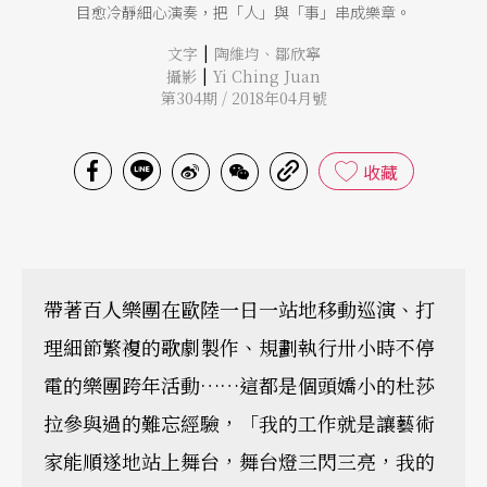
目愈冷靜細心演奏，把「人」與「事」串成樂章。
|
文字
陶維均
、
鄒欣寧
|
攝影
Yi Ching Juan
第304期 / 2018年04月號
收藏
帶著百人樂團在歐陸一日一站地移動巡演、打
理細節繁複的歌劇製作、規劃執行卅小時不停
電的樂團跨年活動……這都是個頭嬌小的杜莎
拉參與過的難忘經驗，「我的工作就是讓藝術
家能順遂地站上舞台，舞台燈三閃三亮，我的