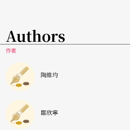
年，我們在國家音樂廳做跨夜音樂會，周邊活動近
卅場，從座談會到在音樂廳的大廳上飛輪與瑜珈
課，最後收尾在與蘇打綠的合作演出，內容非常多
Authors
元。我們借用「遊園驚夢」的概念規劃整體，除了
兩場主要的音樂會和蘇打綠的演出須額外購票，其
作者
他都是一票兩百塊自由進出。我們花一年半規劃整
個活動，從發想到完成都是辦公室裡的所有同事一
陶維均
起完成，確認每個環節，幾乎就是在當製作人了。
在NSO的所有演出之中，最需要同時發揮戲劇與音
樂兩種專業背景的工作，就是歌劇製作了！因為歌
鄒欣寧
劇，就是戲與樂的結合，兩者一樣重要！不管是全
新的歌劇創作、從國外買進的歌劇製作，或是邀請