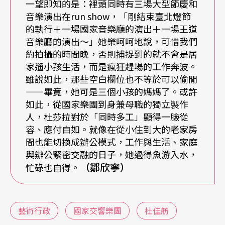
來能擴散到全台灣。她依然像個演奏家，跟小時候
一望即知的是：裡頭同時有三場大型節慶和
音樂演出在run show，「剛結束臺北燈節
一樣，希望他所熱愛的音樂能被更多人聽見。
的執行＋一場國家音樂廳的演出＋一場王道
音樂廳的演出～」她樂呵呵地說，可惜我們
Q
：音樂會製作人的工作內容通常包含哪些？
約拍攝的時間晚，否則捕捉到的就不會是居
家遛小孩生活，而是瘋狂趕場的工作奔波。
A：音樂圈其實很需要製作人的存在。音樂家專心演
雖說如此，那些空白欄位也不等於可以偷閒
——畢竟，她可是三個小孩的媽媽了。或許
奏，總監負責決定內容，製作人必須居中統籌安排
如此，從國家樂團到身兼母職的獨立製作
所有流程、照顧樂團的隱性需求。樂團有各國籍和
人，杜莎拉對於「同時多工」顯得一臉從
容、應付自如。就像在從小住到大的老家房
專業的人，有時還有其他領域藝術家加入，最難的
間也能切換成辦公模式，工作與生活、家庭
始終都是「人」，需要很好的EQ和現場應變解決能
與辦公緊密交融的日子，她過得魚游入水，
（鄒欣寧）
忙碌也自得。
力。我自認是解決問題的人，期許自己能把所有問
題完善解決，讓事情無縫接軌一件件順利發生。
藝術行政
國家交響樂團
杜佳舫
國際巡演也是磨練。我們不像戲劇演出有時間拆裝