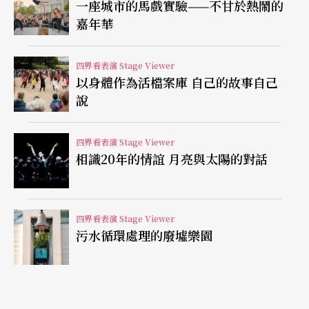
一座城市的馬戲實驗——不甘於熱鬧的
提供的戲劇質素，導致抽象舞台的象徵意涵相對薄
嘉年華
弱，缺乏戲劇張力與吸引力，在接下來第四、五幕
中，音樂高潮迭起，反觀此製作中的劇場美感，卻
四界看表演 Stage Viewer
以身體作為活檔案庫 自己的故事自己
愈趨貧瘠。第二幕地獄場景，在冥王（Pluto）的地
說
盤上，雅典王提修斯（Thesee）來此想救出好友，
面對復仇之王（Tisiphone）的刁難，要想再回到人
四界看表演 Stage Viewer
相識20年的情誼 月亮與太陽的對話
間都自身難保。這個冥王世界中，艾里亞森用顏色
區別三個角色，卻彰顯不出身分背後神話中的多條
權力關係，缺乏立體感。縱使裝置藝術家帶來專業
四界看表演 Stage Viewer
污水循環處理的廢墟樂園
電腦繪圖設計、技術製作規劃、結構演算，但半透
明，能反光的PC版或其他巨型燈管、鏡面、鷹架
等，要如何為音樂戲劇性加分？「光」創造出的透