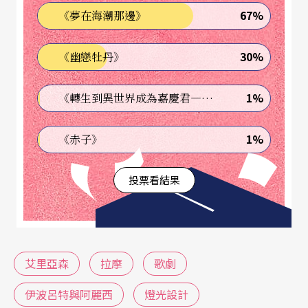
67%
《夢在海潮那邊》
九世紀煤氣燈，在劃時代的燈泡使用後（約一八八
九年），才日益確立了「燈光設計」的定義（約一
30%
《幽戀牡丹》
九三三年），此後孕育到了七○年代，燈光藝術家
（註
3
）
開始加入歌劇製作的先機。
1%
《轉生到異世界成為嘉慶君—發現我的祖先是詐騙集團!?》
艾里亞森除了燈光設計，亦兼服裝與舞台，以
1%
《赤子》
「黑」為風格的抽象舞台，將服裝成為光線的元素
投票看結果
之一，為成就「打光」藝術，銀色大戲服，像巨型
糖果包裝紙，帶來女歌者演唱時的負擔，男歌者的
便服，也有違劇場美感。
艾里亞森
拉摩
歌劇
五幕的《伊波呂特與阿麗西》，講述四位神話主角
間的情愛糾葛：後母愛上養子，父親誤會兒子與妻
伊波呂特與阿麗西
燈光設計