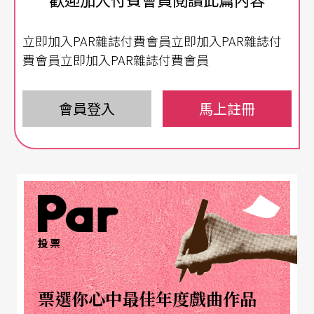
die lyrique）
（註2）
之熱烈回響。從認識歌劇製作
中的「
燈光設計
」，我們想藉此談談，在與指揮家
立即加入PAR雜誌付費會員立即加入PAR雜誌付
拉圖（Sir Simon Rattle）、英國編舞家導演蔻林絲
費會員立即加入PAR雜誌付費會員
（Aletta Collins）等明星合作的光環下，為何當代
視覺藝術裡的巨人，難以跨入歌劇，相形下，三百
會員登入
馬上註冊
年前的拉摩，何以屹立不搖，成功挑戰傳統，成為
經典，持續帶給觀眾美感觸動。
歌劇的光，如何為音樂服務
歌劇裡「照明」與「打光」有嚴謹的差別，在十八
投票
世紀蠟燭時代，已意識到，觀眾席與舞台明亮間，
光源位置、角度和質感不同，能表達出迥異的場景
票選你心中最佳年度戲曲作品
意涵，漸而萌生了「光」的藝術性。走過油燈與十