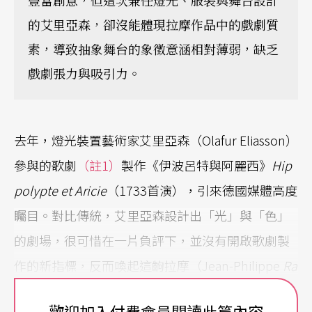
豐富創意，但這次兼任燈光、服裝與舞台設計
的艾里亞森，卻沒能體現拉摩作品中的戲劇質
素，導致抽象舞台的象徵意涵相對薄弱，缺乏
戲劇張力與吸引力。
去年，燈光裝置藝術家艾里亞森（Olafur Eliasson）
參與的歌劇
（註1）
製作《伊波呂特與阿麗西》
Hip
polypte et Aricie
（1733首演），引來德國媒體高度
矚目。對比傳統，艾里亞森設計出「光」與「色」
的劇場，很可惜在一片負評下，並沒有開啟歌劇製
作的新指標，反而喚起這齣拉摩（Jean-Philippe
Ra
meau
，1683-1764）創作的「抒情悲劇」（ Tragé
歡迎加入付費會員閱讀此篇內容