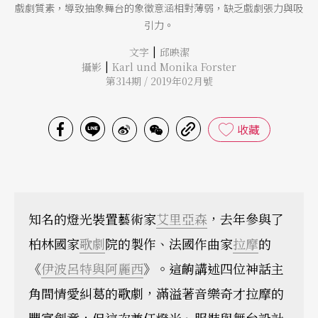
戲劇質素，導致抽象舞台的象徵意涵相對薄弱，缺乏戲劇張力與吸
引力。
|
文字
邱映潔
|
攝影
Karl und Monika Forster
第314期 / 2019年02月號
收藏
知名的燈光裝置藝術家
艾里亞森
，去年參與了
柏林國家
歌劇
院的製作、法國作曲家
拉摩
的
《
伊波呂特與阿麗西
》。這齣講述四位神話主
角間情愛糾葛的歌劇，滿溢著音樂奇才拉摩的