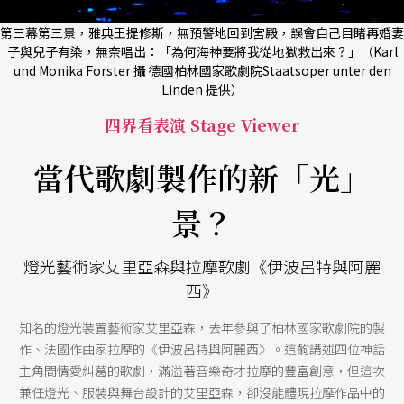
第三幕第三景，雅典王提修斯，無預警地回到宮殿，誤會自己目睹再婚妻
子與兒子有染，無奈唱出：「為何海神要將我從地獄救出來？」（Karl
und Monika Forster 攝 德國柏林國家歌劇院Staatsoper unter den
Linden 提供）
四界看表演 Stage Viewer
當代歌劇製作的新「光」
景？
燈光藝術家艾里亞森與拉摩歌劇《伊波呂特與阿麗
西》
知名的燈光裝置藝術家艾里亞森，去年參與了柏林國家歌劇院的製
作、法國作曲家拉摩的《伊波呂特與阿麗西》。這齣講述四位神話
主角間情愛糾葛的歌劇，滿溢著音樂奇才拉摩的豐富創意，但這次
兼任燈光、服裝與舞台設計的艾里亞森，卻沒能體現拉摩作品中的