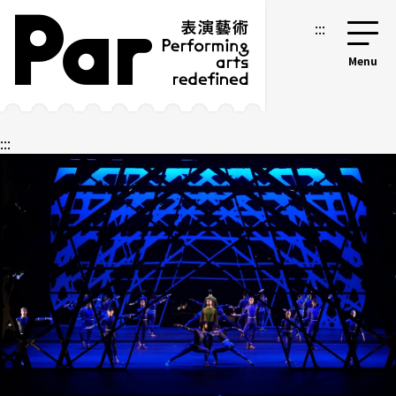
跳到主要內容區塊
網站導覽
:::
:::