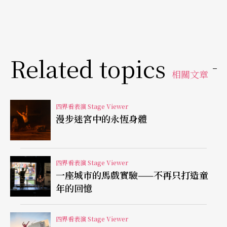
子有染，伊波呂特與阿麗西相互迷戀、分離、再結
合，依循著「抒情悲劇」該具備的英雄神話內涵。
台前，歌者們呈現完美的集結，舞者中，特別是來
Related topics
自台灣的王柏年，在第二幕偌大極簡的白光前，有
相關文章
著
「像花一樣綻放的身體」。相形下，
在編舞導演
與燈光設計間，缺少一個對戲劇質素（Dramaturgi
四界看表演 Stage Viewer
e）清楚的基本理念，使得「光」淪為場景裝飾。艾
漫步迷宮中的永恆身體
里亞森除了用燈光建構出神殿與宮殿外，無論是黛
安娜女神或森林場景，均採用一個無邊際空曠空間
四界看表演 Stage Viewer
的舞台，加入極為炫目的雷射光、Disco球、投影、
一座城市的馬戲實驗——不再只打造童
年的回憶
鏡面反射等，讓劇評大批「無聊得像壁紙」。
其中關鍵的原因，應該歸咎於無法掌握拉摩音樂上
四界看表演 Stage Viewer