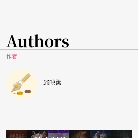
空舞台質感，需要緊密結合作曲家的意圖，輔助歌
者的歌唱性，反映樂團聲響的豐富。一方面釐清戲
劇複雜性，另一方面又能增加表演藝術當下的戲劇
Authors
張力。原始音樂創作者的細膩處，在在都考驗著，
現代歌劇製作對音樂文本的理解，也決定能否提供
作者
觀眾更大的想像世界。
邱映潔