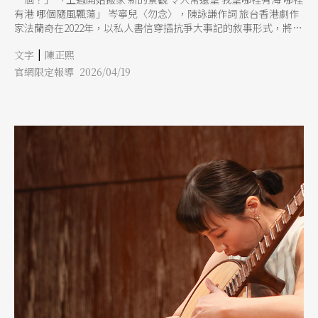
有港 哪個隨風飄蕩」 岑寧兒〈勿念〉，陳詠謙作詞 旅台香港劇作
家法蘭奇在2022年，以私人書信穿插抗爭大事記的敘事形式，將身
邊港人朋友在2019年運動之後的際遇，編寫成《寄：》，記下了離
|
文字
陳正熙
開的人在流亡生活中的自我懷疑與無奈困頓，也記下了留下的人
（在囚者）在牢獄中自我調適的努力。簡單條列的大事記，是仍然
官網限定報導 2026/04/19
鮮明的現實印象煙硝瀰漫的街頭、激烈對峙的人群，C與E在書信
中分享的日常，傳達時時縈繞腦海的思念與歉疚。 時間過得很
快，2019彷彿已是前世，但，時間似乎也不曾流逝，2019宛如永劫
回歸。2026年的現在，我們仍然不能不面對現實中的崩壞，生命的
掙扎與對抗，嘗試為創傷記憶在生活中找到安置之地。 在劇場這
樣一個「模擬的」空間裡，我們能否找得到「真實的」力量，接受
這些真實的挑戰？ 再拒劇團新作《此致 生活》，改編自編劇法蘭
奇2022年劇本《寄：》，以更明確對稱的結構，將文本中離散港人
的生命經驗重新組織，以舞蹈劇場的形式，將書信散文轉化一則關
於生活、思念、歉疚、希望、反抗、和解的抒情詩，C、E、和他
們的朋友們，無論在世界的哪一個角落，都能安頓自己，也能彼此
鼓舞支持。