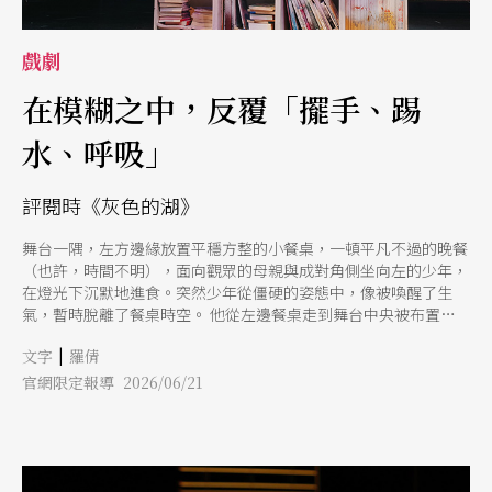
戲劇
在模糊之中，反覆「擺手、踢
水、呼吸」
評閱時《灰色的湖》
舞台一隅，左方邊緣放置平穩方整的小餐桌，一頓平凡不過的晚餐
（也許，時間不明），面向觀眾的母親與成對角側坐向左的少年，
在燈光下沉默地進食。突然少年從僵硬的姿態中，像被喚醒了生
氣，暫時脫離了餐桌時空。 他從左邊餐桌走到舞台中央被布置成
客廳的桌前站進地上打著橢圓形的燈光區。他伸起雙手，水平伸直
|
文字
羅倩
的雙手一左一右間歇滑動臂膀，像個初學者在陸地上練習如何游泳
一樣。速度與情緒再次轉換之間，原本面向舞台右邊游泳的他，突
官網限定報導 2026/06/21
然向右轉向觀眾，單手舉起呈抗議形象！（停頓）舞台背面出現相
關抗議影像，色調皆以冷調低彩呈現。一瞬燈光熄滅，舞台歸於黑
暗，再次回到母子家庭時空。廣播傳來因應極端氣候（南方島國開
始下雪），通知人民到體育館避難的訊息 以上是關於《灰色的
湖》開場段落描述，少年舉手抗議搭配背景動態影像的手勢，是整