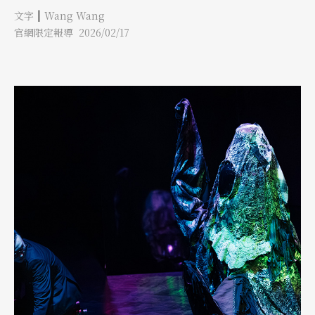
氣味仍悄然瀰漫於空氣之中。 Jaha Koo身兼說書人與廚師的角
|
文字
Wang Wang
色，以料理作為敘事的媒介。這場演出可說是一種「三重奏」：口
白的敘事、料理的敘事、以及螢幕上的影像，同時喚起聽覺、嗅覺
官網限定報導 2026/02/17
（與味覺）、視覺的想像。 同樣將「飲食 文化 劇場」並置，我想
起今年（2025年）台大遊心劇場的《旅行的舌頭》。演出者一邊講
述、一邊烹調，帶領觀眾理解食物在歷史發展中的傳播與演變，探
討跨文化背景下的身分認同與飲食的關聯。味覺本身具有社交的特
質，在觀眾共同品嘗、描述的過程裡，我也重新界定了自己對這些
食物的情感連結。那張長桌又被稱作「中島」，彷彿是一座漂浮的
島嶼，象徵味蕾在不同文化間的流動與漂泊。 然而，《旅行的舌
頭》雖在文化層面橫跨多國，形式上卻略顯平面，更像是一場帶有
深度談話的烹飪節目。相較之下，《超辛奇小熊軟糖》以韓國小吃
為出發點，從個人經驗切入，卻能深刻挖掘情緒的轉折，使觀眾更
容易進入其敘事之中。 《超辛奇小熊軟糖》在視覺與形式上皆採
取可愛、鮮豔且富感染力的風格。然而，文字與影像間不時透露深
層而悲傷的底色。整場表演如同一場比喻的遊戲：Jaha Koo反覆
抓住又放生的蝸牛，是背負重擔、遷移至陌生之地的象徵；小熊軟
糖成為旅居柏林時的慰藉；鰻魚的洄游則更明確訴說：家並非固定
的地理位置，而是一種持續移動的狀態。 以食物為主題的演出，
往往同時涉及文化與歷史的層面。此作的結構可分為個人自傳式的
旅程，從韓國到柏林，以及關於父親、食物與光州事件的連結。那
麼，這場演出的受眾是誰？若觀眾期待的是關於食物文化與歷史的
深度探討，可能會覺得其力道稍弱，每個段落停留的時間不長。但