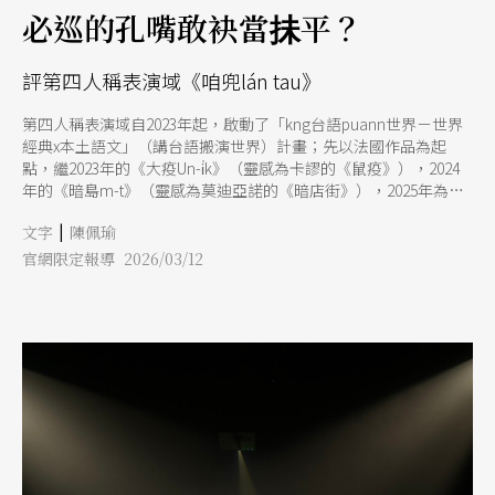
必巡的孔嘴敢袂當抺平？
評第四人稱表演域《咱兜lán tau》
第四人稱表演域自2023年起，啟動了「kng台語puann世界－世界
經典x本土語文」（講台語搬演世界）計畫；先以法國作品為起
點，繼2023年的《大疫Un-i̍k》（靈感為卡謬的《鼠疫》），2024
年的《暗島m-t》（靈感為莫迪亞諾的《暗店街》），2025年為計
畫三部曲的最終回；順著「世界國家家庭」的脈絡下來，編導謝孟
|
文字
陳佩瑜
璁選擇了費洛里安．齊勒（Florian Zeller）的「家庭三部曲」（包
含《母親》、《父親》、《兒子》3個獨立的劇本）作為《咱兜ln
官網限定報導 2026/03/12
tau》的靈感來源。 上述作品皆標榜以經典為「靈感」來二度創
作，故而《暗島m-t》可以直接加入美麗島事件成為雙線故事的另
一主軸；而《咱兜ln tau》更直接將原著3個劇本合而為一，幾乎構
成了一個新的創作。嚴格來說，本劇僅以《兒子》中因父母離異、
主角出現憂鬱症的劇情為主軸，《母親》只提取了無法面對中年人
生的惶亂與酗酒行為，《父親》只提取了失智的症狀。由於觀看本
劇及原著時，不論在人物形象或對話氛圍上，產生的連結可說微乎
其微；筆者以為，「世界經典x本土語文」計畫中引介經典的目標
效果並不顯著。