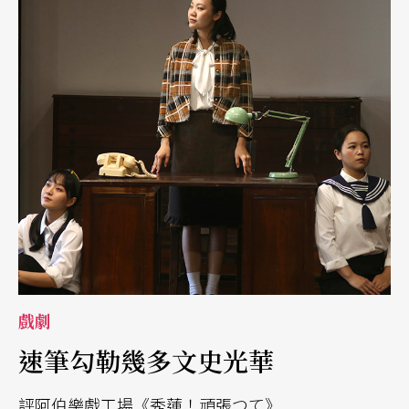
戲劇
速筆勾勒幾多文史光華
評阿伯樂戲工場《秀蓮！頑張つて》