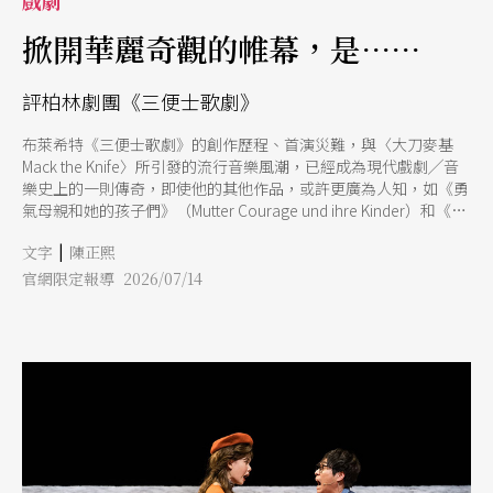
戲劇
掀開華麗奇觀的帷幕，是……
評柏林劇團《三便士歌劇》
布萊希特《三便士歌劇》的創作歷程、首演災難，與〈大刀麥基
Mack the Knife〉所引發的流行音樂風潮，已經成為現代戲劇╱音
樂史上的一則傳奇，即使他的其他作品，或許更廣為人知，如《勇
氣母親和她的孩子們》（Mutter Courage und ihre Kinder）和《高
加索白堊圈》（Der kaukasische Kreidekreis）（編按），但《三
|
文字
陳正熙
便士歌劇》似乎總能帶給劇場觀眾更豐富的觀賞經驗，體現布萊希
特想同時娛樂且教育他們的意圖。 1928年於柏林造船人河堤劇場
官網限定報導 2026/07/14
首演的《三便士歌劇》，以馬克思主義對資本主義的批判為基礎，
透過舞台機制的暴露，剝除社會關係的自然化外衣，突顯決定社會
運作的體制結構，裂解觀眾在情感上和道德上的固著。近百年之
後，在知名歌劇導演巴里柯斯基的生花妙手處理下，《三便士歌
劇》以盛裝華麗的姿態再返舞台，巧妙呼應當代「奇觀╱景觀化」
的時代精神，原作蘊含的批判性，則深藏在炫目的表象之下。 首
先，是馬克思主義對資本主義體制的批判，是否仍然有效。 從
《三便士歌劇》首演的1928年，到2026年的此時，資本主義體制在
這100年裡，因應時空條件的演變，經歷了各種修正調整，雖然面