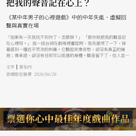
把我的聲音記在心上？
《某中年男子的心裡遊戲》中的中年失能、虛擬回
聲與真實在場
「如果有一天我找不到你了，怎麼辦？」 「那你就把我的聲音記
在心裡呀。」 這一段台詞在劇場裡響起時，我先是愣了一下，接
著感到一種近乎荒涼的刺痛。它聽起來像安慰，卻沒有真正的擁
抱；像承諾，卻沒有任何可以抵達的身體。聲音留下了，但人並不
在那裡。對我而言，這正是《某中年男子的心裡遊戲》最殘忍，也
|
文字
葉怡均
最精準的地方。 由樊光耀集編、導、演於一身的舞台劇《某中年
男子的心裡遊戲》（原名《亡心衝擊波》），曾獲2025年臺北文學
官網限定報導 2026/06/20
獎舞台劇本獎首獎。表面上，這是一個48歲男配音員的心理懸疑故
事。他面臨性失能、心臟疾病與中年危機，在心理諮商過程中，逐
漸迷戀上女諮商師的聲音。那聲音喚醒了他對昔日「0204色情電話
女郎」的記憶，也牽引出一連串情慾、幻覺、死亡與失控。 然
而，這齣戲真正觸動我的，並不只是情慾與懸疑的表層。它更像是
一面過度清晰的鏡子，照見了當代創作者在流量時代裡的困境：我
們不斷追逐某種「看似存在」的回應，卻常常無法確認那回應是否
真的有重量。男主角迷戀的不是一個完整的人，而是一種沒有身體
的聲音。這讓我想到今日的創作者，面對按讚、留言、分享與轉發
時，也常常以為自己被理解、被支持、被需要。可是當作品真正上