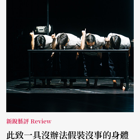
約，卻仰賴細膩的能量調度，使重複逐漸累積情緒密度。兩人之間
的推拉與依附，形成非線性的關係結構不是發展，而是反覆靠近與
偏離。 然而，此段亦顯現出策略上的限制：當動作層次未能持續
轉化時，觀看張力易趨平緩，使部分段落停留於既有氛圍，而未進
一步深化關係質地。簡約在此既是優勢，也成為潛在限制。
新銳藝評 Review
此致一具沒辦法假裝沒事的身體