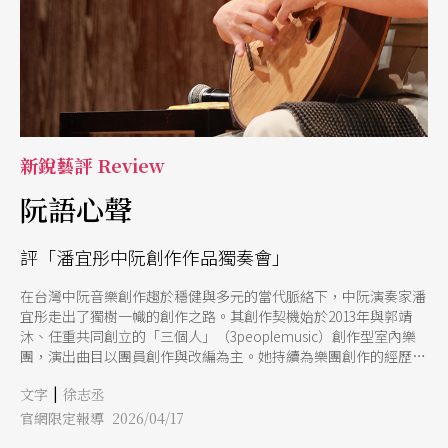
新銳藝評 Review
阮語心聲
評「潘宜彤中阮創作作品獨奏會」
在台灣中阮音樂創作趨於穩健與多元的當代脈絡下，中阮演奏家潘
宜彤走出了獨樹一幟的創作之路。其創作契機始於2013年與郭靖
沐、任重共同創立的「三個人」（3peoplemusic）創作型室內樂
團，演出曲目以團員創作與改編為主。她持續為樂團創作的經歷，
促發她於2017年開始為中阮譜曲。2026年初的「潘宜彤中阮創作作
|
文字
徐志丞
品獨奏會」中，除演出早期創作的《紅氍毹》與《午夜夢迴》，更
帶來6首全新中阮創作。 這場演出堪稱台灣中阮音樂發展史上的創
官網限定報導 2026/04/17
舉首場由中阮演奏家獨立完成全場創作並親自演出的獨奏會。潘宜