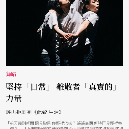
舞蹈
堅持「日常」 離散者「真實的」
力量
評再拒劇團《此致 生活》
「前天幾則新聞 聽見皺眉 你那裡怎樣？ 遙遙無期 何時再見那裡每
一個？」 「上週開始搬家 新的景觀 令人常遠望 我望哪裡有海 哪裡