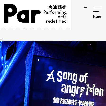
跳到主要內容區塊
網站導覽
:::
:::