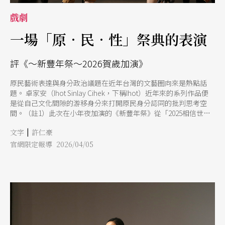
戲劇
一場「原．民．性」祭典的表演
評《～新豐年祭～2026賀歲加演》
原民藝術表達與身分政治議題在近年台灣的文藝圈向來是熱點話
題。 卓家安（Ihot Sinlay Cihek，下稱Ihot）近年來的系列作品便
是從自己文化間隙的游移身分來打開原民身分認同的批判思考空
間。（註1）此次在小年夜加演的《新豐年祭》從「2025相信世代
序場讀劇節」發展而來，選在小年夜加演，自然有其現實指涉意
|
文字
許仁豪
味，這是返鄉時間，寄生天龍國的北漂人口向南、向東流動的高峰
時節，而對劇中兩位主角Kating跟Sayun（鄭雅之、劉婷微Ooy飾
官網限定報導 2026/04/05
演）來說，也是該返鄉卻不得返鄉的尷尬時候。此時正值部落豐年
祭（Ilisin），Kating無法返鄉，邀請了好友Sayun到期台北公寓頂
家的租屋處一同完成她們倆自己的豐年祭，此謂「新豐年祭」，一
方面解無法返鄉之鄉愁，一方向也在祭儀間，重新詮釋歸屬感，演
出的「戲劇行動」便在返鄉與不返鄉的拉鋸之間展開，在儀式過渡
的時間進程裡，透過表演，在儀式的完成與未完成之間，激發關於
「原民性」認同政治的火辣辣思考。