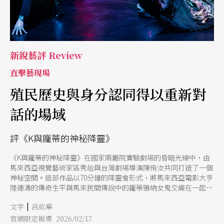
或許，這場演出更想指向離散者的處境，一個人如何在文化、家與
適應之間尋找回應。 演出末尾，所有食物的氣味交疊在一起。蝸
牛、小熊軟糖、鰻魚以機械般的音調歌唱。看似冷靜疏離的表述，
反而創造出情感投射的空間。哪裡是家鄉？也許家鄉正是人終將回
歸、甚至死亡的地方。那些歌詞如幽靈般盤旋腦中，卻
新銳藝評 Review
直擊藝現場
殖民歷史與身分認同得以重新對
話的場域
評《K與龐蒂的神秘降靈》
《K與龐蒂的神秘降靈》在國家兩廳院實驗劇場的昏暗光線中，由
馬來西亞視覺藝術家區秀詒與台灣劇場導演陳侑汝共同打造了一個
神秘空間。這部作品以70分鐘的降靈會形式，將馬來西亞電影大亨
陸運濤的傳奇生平與馬來民間傳說中的龐蒂雅納女鬼交織在一起，
透過變幻的燈光、流動的投影與層疊的聲音設計，創造出一個讓殖
|
文字
呂紘寧
民歷史與身分認同得以重新對話的場域。 作為區秀詒長期探索
「殖民現代性」與「前國族想像」的創作延伸，並結合陳侑汝擅長
官網限定報導 2026/02/17