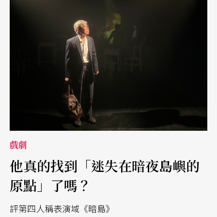
戲劇
他真的找到「迷失在暗夜島嶼的
原點」了嗎？
評第四人稱表演域《暗島》