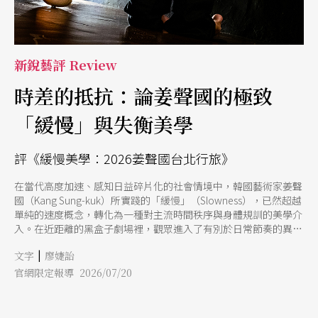
新銳藝評 Review
時差的抵抗：論姜聲國的極致
「緩慢」與失衡美學
評《緩慢美學：2026姜聲國台北行旅》
在當代高度加速、感知日益碎片化的社會情境中，韓國藝術家姜聲
國（Kang Sung-kuk）所實踐的「緩慢」（Slowness），已然超越
單純的速度概念，轉化為一種對主流時間秩序與身體規訓的美學介
入。在近距離的黑盒子劇場裡，觀眾進入了有別於日常節奏的異質
感知場域。姜聲國以腦性麻痺所形塑的獨特身體經驗為基底，將生
|
文字
廖婕詒
理限制轉化為藝術語彙；他的動作不再服膺於效率、精準或技巧性
的展演，而是在持續延展的時間流中，揭示身體內部細微且複雜的
官網限定報導 2026/07/20
張力。其創作不僅重構了舞蹈中「美」的既定範式，更透過緩慢的
運動質地，引導觀者抽離慣性，逼視身體與時間交織而成的細膩知
覺。 演出伊始，姜聲國佇立於鮮紅色的光場之中。那份濃烈而壓