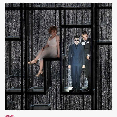
抑的色調迅速瀰漫，營造出緊繃的不安感，同時將肉身推向視覺焦
點。在時間近乎靜止般的延展中，觀眾被迫放棄日常「快速辨識」
與「即時理解」的觀看模式，轉而凝視肉身每一吋微小的顫動。紅
光構築出一處介於現實與內在意識之間的閾限空間，邀請觀者脫離
日常經驗，進入藝術家由創傷與知覺編織而成的身體世界。