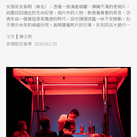
失憶街友吳明（無名），憑著一張滿是褶皺、模糊不清的老相片，
試圖找回過往的生命記憶，相片中的人物，散發著青春的氣息，彷
彿來自一個曾經意氣風發的時代，卻也隱隱透露一絲不安躁動，似
乎預示未來的崎嶇坎坷。吳明隨著照片的引導，來到同志大遊行
（KH Pride）前夕的高雄，巧遇公民記者Kiki和她的同志伴侶
|
文字
陳正熙
「2019反送中運動」過後移居台灣的港人小杜，應兩人之邀加入遊
行行列。走在充滿歡樂氣息的KH Pride中，吳明的記憶回到了40多
官網限定報導 2026/02/20
年前的另一場遊行，一場變調為流血衝突，引發後續大規模逮捕審
訊判刑的遊行（「美麗島事件」），和遊行前的大學校園生活。社
團讀書會的言語交鋒，黨國體制的布建監控，和同儕的人際糾葛，
片片斷斷逐漸填補了記憶的空缺，吳明的真實身分，逐漸浮現，遺
憾、悔恨、罪咎也隨之而生 第四人稱表演域重演的《暗島》，借
用了2014年諾貝爾文學獎得主派屈克．莫迪亞諾（Patrick
Modiano）《暗店街》（Rue des boutiques obscures）的主角形
象與敘事架構，透過主人翁的追尋，帶我們重回台灣主體性萌生的
1970年代，見證當時的兩個重要事件：「鄉土文學論戰」與「美麗
島事件」，前者從文學的視角揭開不為大眾所熟知的社會真實，引
燃激烈論戰；後者始於政治異議者的和平宣示，導致政治鎮壓。主
人翁的失憶，源自個人情感與社會動態的拉扯，他能重拾記憶，則
有賴年輕世代的自信，和開放自由的社會氛圍，美麗島時代的衝突
對峙，已經被KH Pride的歡樂平和所取代，過去的黑暗，終究迎來
了當下的明亮，民主開放、多元包容的台灣，不僅是大家的共識，