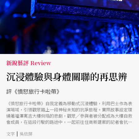
新銳藝評 Review
沉浸體驗與身體關聯的再思辨
評《憤怒旅行卡啦帶》
《憤怒旅行卡啦帶》自我定義為移動式沉浸體驗，利用巴士作為表
演場域，引領觀眾踏上一段神秘未知的抗爭旅程。實際故事設定環
繞著福澤寓吉大樓倒塌的悲劇，觀眾╱參與者被分配成為大樓自救
會成員，在這段行駛的路途中，一起前往住商新建案的記者會抗
議。參與者藉由分配的手機傳達意見，民主的投票，決定這場旅途
|
文字
吳依屏
的目的地與結果。然而，作為實際參與者，體驗到的卻是觀眾的身