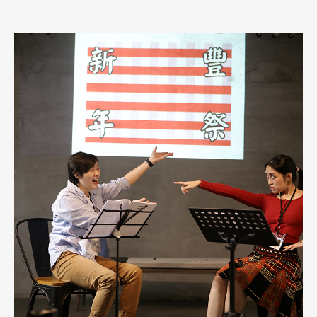
彤並未讓作品止於一夕掌聲，而是在現場同步發行樂譜《潘宜彤中
阮創作作品集》，演出後專輯隨即問世。新作首演、樂譜出版、實
體專輯與數位串流幾乎同步推出，打破作品首演後往往消聲匿跡的
困境，使聽眾在感動尚未消散之際，得以反覆聆聽專輯，甚至翻開
樂譜親自演奏。此一發表路徑，使作品進入可被聆賞、學習與再詮
釋的循環，展現出極具開創意義的創作實踐。 此次演出的8首作
品，在題材上展現出有別於過往台灣中阮作品的新面向。潘宜彤從
個人的日常生活出發，以「聲音日記每天的最好」為主題，將日常
難以言明的情感與體悟真誠地轉化為音符。在演出中，她親自為觀
眾導聆，細說作品的創作緣起與生命脈絡，使琴音與觀眾的生命經
驗相互疊合，喚起更為深遠的回響。