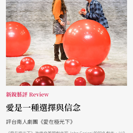
貌與原初模樣已然不同，但仍有決定人類日常生活與生命情境的巨
大影響力量。對擁護者來說，印證了資本主義的歷史必然性，對批
判者而言，這卻說明了資本主義無法為人類創造真正平等、多元、
自由的未來，而只能在不斷生產的「當下」中苟延殘喘。時至今
日， AI科技的演進，讓「當下」的生成更新愈加快速，其繽紛多彩
也更讓人難以抗拒，慾望即時滿足，何需似乎遙不可及的未來？
新銳藝評 Review
愛是一種選擇與信念
評台南人劇團《愛在極光下》