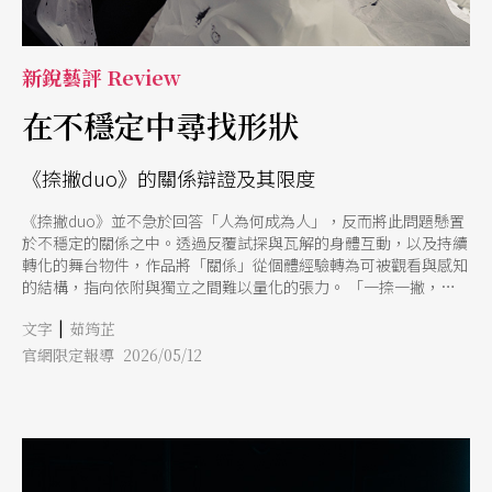
新銳藝評 Review
在不穩定中尋找形狀
《捺撇duo》的關係辯證及其限度
《捺撇duo》並不急於回答「人為何成為人」，反而將此問題懸置
於不穩定的關係之中。透過反覆試探與瓦解的身體互動，以及持續
轉化的舞台物件，作品將「關係」從個體經驗轉為可被觀看與感知
的結構，指向依附與獨立之間難以量化的張力。 「一捺一撇，為
人。」王宇光以此為出發，將「人」轉化為一場關於關係、依附與
|
文字
茹筠芷
時間痕跡的身體辯證。簡約的舞台元素與反覆生成的動作語彙，使
作品在不穩定之中試圖勾勒存在的軌跡。開場，一張巨大的白色紙
官網限定報導 2026/05/12
張騰空佇立。它既像尚未書寫的載體，也像已被時間侵蝕的表面。
皺摺並非瞬間生成，而是在緩慢流動中逐漸浮現，使觀者意識到：
時間並非背景，而是正在發生的狀態。這樣的節奏控制建立了觀看
的耐性，也為後續身體進入鋪設感知基礎。 當紙張滾動，舞者王
宇光與李尹櫻彷彿被生成般出現，身體緊貼、旋轉，伴隨帶有年代
感的英文老歌，營造出既私密又帶距離的氛圍。雙人動作語彙簡