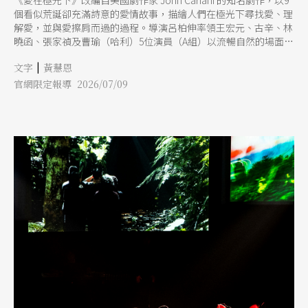
《愛在極光下》改編自美國劇作家 John Cariani 的知名劇作，以9
個看似荒誕卻充滿詩意的愛情故事，描繪人們在極光下尋找愛、理
解愛，並與愛擦肩而過的過程。導演呂柏伸率領王宏元、古辛、林
曉函、張家禎及曹瑜（哈利）5位演員（A組）以流暢自然的場面調
度，建構出雪地裡一個既浪漫又帶有淡淡憂傷的愛情世界。 劇中
|
文字
黃慧恩
的愛情故事各具特色：一位帶著破碎心靈前來療傷的女子，意外遇
見一名修理工，兩人心生曖昧情愫；頹廢的男子與多年未見的前任
官網限定報導 2026/07/09
女友重逢，卻發現對方即將步入婚姻；兩位在感情中屢屢受挫的直
男，在某個瞬間對彼此產生了超越友誼的情感；天生感受不到疼痛
的年輕男子，因初嘗愛情的美好而第一次體會到痛覺；遲來多年的
一句「我願意」終於說出口時，卻發現對方早已有了新的歸屬；一
對相戀11年的情侶，險些因誤會而失去彼此的；一對中年夫妻，在
平凡的婚姻生活中因為日復一日的生活摩擦爭執，而重新思考彼此
的關係；害怕失去彼此的友誼而遲遲不敢表露心意的男女，最終發
現原來對方也同樣喜歡著自己。這些故事的背景與人物各異，卻共
同描繪了愛情中的期待與遺憾、錯過與重逢，展現出人性最真實而
動人的樣貌。