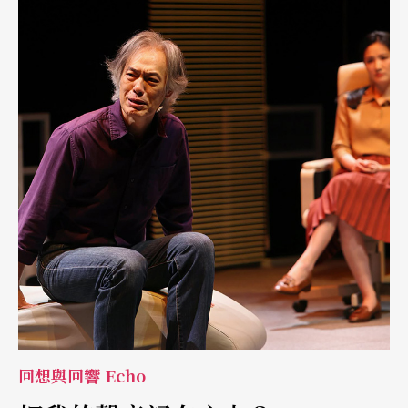
場演出最印象深刻的畫面。故事的命題也在此關於「抗爭」。 然
而，演出最後卻以「手勢」之前，少年以鬼魂之姿回到家宅教母親
如何游泳做結（此段安排在原劇本（註1）是沒有的，略顯溫情主
義，情感從抗議收束至親情倫理）少年重複地說著「擺手、踢水、
呼吸」彷彿母子兩人真能隨著泳姿，漂浮起來，離開被凍結的灰色
的湖，離開眼底下的島，朝向海 然後呢？
回想與回響 Echo