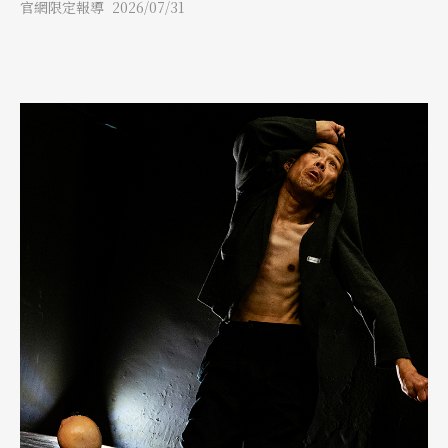
體感受與沉浸式體驗之間明顯的斷裂疏離。
官網限定報導 2026/07/31