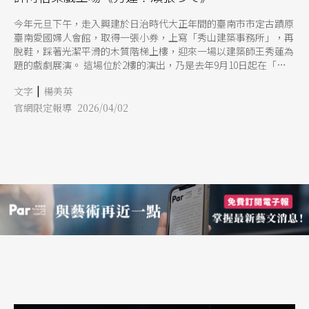
今年元旦下午，走入興建於日治時代大正年間的臺南市市定古蹟原
臺南愛國婦人會館，取得一張小券，上寫「秀山建築事務所」，再
脫鞋，踩著光潔平滑的木質階梯上樓，迎來一場以建築師王秀蓮為
題的戲劇展演。 這場位於2樓的演出，乃是去年9月10日起在「文
創PLUS臺南創意中心」（原臺南愛國婦人會館）登場的「王秀蓮
|
文字
楊美英
建築展：未有地圖的人生」相關衍生活動，展覽內容在介紹臺灣本
地第一位執業女性建築師王秀蓮（1929-2023）的建築與生平，至
官網限定報導 2026/04/02
115年1月4日結束撤展。 記得去年10月一次機會，聽了本展覽總策
畫人許麗玉建築師的展場導覽，這才對台灣本地第一位執業女性建
築師王秀蓮的建築與生平稍微有所認識，加上現場展出她執業50年
留下700餘件建築作品中少數精選代表作的設計原圖、建築模型
等，進而有助核對她曾經在這座城市不同區域所留下的創作軌跡，
特別是在建築設計理念中不斷見她所強調對於光線與空氣流動的注
重，當時即已感受到人文美感的爾雅溫度，甚或是某種讓人聯想劇
場空間意識的表演能量。依此設想，一場大約一小時的演出，運用
替代空間的舞台形式，令人期待將如何呈現王秀蓮的建築實踐之路
與時代風華。