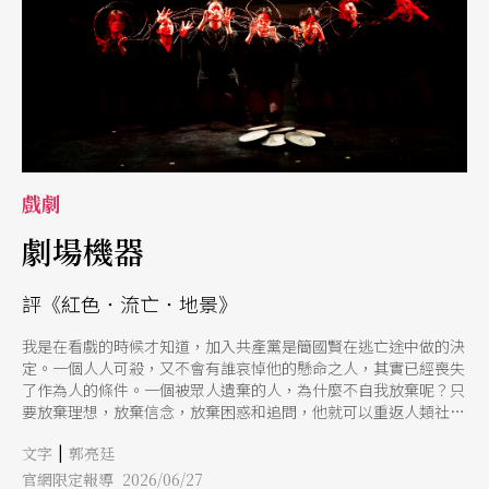
戲劇
劇場機器
評《紅色．流亡．地景》
我是在看戲的時候才知道，加入共產黨是簡國賢在逃亡途中做的決
定。一個人人可殺，又不會有誰哀悼他的懸命之人，其實已經喪失
了作為人的條件。⼀個被眾人遺棄的人，為什麼不自我放棄呢？只
要放棄理想，放棄信念，放棄困惑和追問，他就可以重返人類社
會，和妻女團聚，得到暫時的休息。可是他做了逆向的決定，繼續
|
文字
郭亮廷
逃亡，不但和農民一同勞動讀書，還令自己處境更危險地加入了共
產黨。人是危險的，人人都可能對殺人無感；但正是在這個對殺人
官網限定報導 2026/06/27