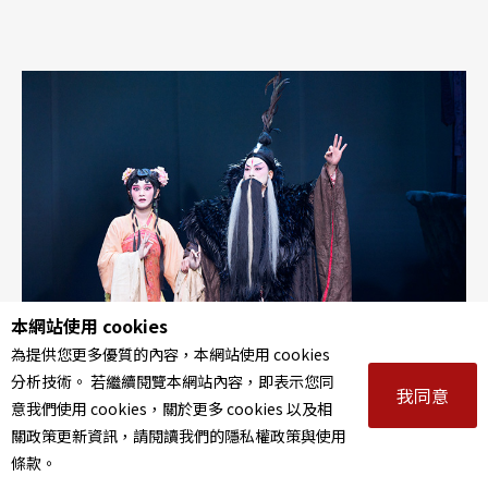
的跨媒介劇場美學，這部作品不僅是兩位藝術家多次合作的集合，
更是一場對身分解構再重構。 區秀詒的創作歷程中，對殖民歷史
與國族認同的探問始終是核心關懷。從「棉佳蘭計劃」系列到
《Still Alive》，都可理解為對「馬來亞」這個「前國族」的想像再
現以及對於權力的探討。她擅長運用動態影像、觀念藝術與裝置形
式，探討影像、歷史與政治之間的微妙關聯。而陳侑汝作為「她的
實驗室空間集」的創辦人，其創作關注在地人文，擅長從日常出
發。兩位藝術家的合作，形成了一種獨特的創作對話。 在劇作中
演員蔡佾玲與周家寬在多重角色間自如轉換，時而化身為女鬼龐
蒂，時而成為客死他鄉的電影大亨，時而又以尼泊爾傭兵的形象出
現。這種角色的流動性恰恰呼應了作品核心的身分議題在後殖民的
語境中，誰能擁有單一而穩固的身分認同？ 劇中廓爾喀士兵的出
現，進一步拓展了殖民歷史的討論邊界。這些來自尼泊爾的戰士，
曾經為英國殖民者效力，在馬來亞緊急狀態時期（1948-1960）協
助剷除馬來亞共產黨。廓爾喀士兵的特殊之處在於，他們至今仍屬
本網站使用 cookies
於新加坡特警，在任期屆滿後就必須返回尼泊爾的身分擺盪，使他
為提供您更多優質的內容，本網站使用 cookies
們更能符合相對於馬來人或華人的「他者」詮釋。 而龐蒂雅納作
為馬來西亞、印尼、新加坡民間傳說中的知名女鬼，據信是一名因
分析技術。 若繼續閱覽本網站內容，即表示您同
我同意
難產而死、怨恨不止息的女子變身厲鬼。在當代，龐蒂雅納並未銷
意我們使用 cookies，關於更多 cookies 以及相
聲匿跡，還經常登上馬來西亞社會新聞。劇作將龐蒂雅納這一形象
關政策更新資訊，請閱讀我們的隱私權政策與使用
從傳統傳說中提取出來，讓她去性別化，成為一名從香蕉樹中誕生
條款。
的遊弋幽魂。這種改編使她能超越單純的女鬼形象，成為更廣泛的
被壓迫者象徵。 舞台設計的強光與鏡子的反射不僅創造出多重折