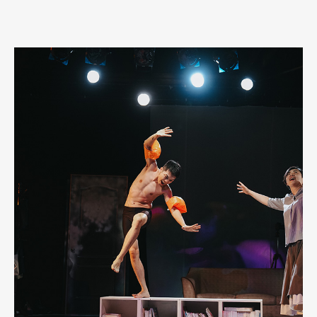
無感的社會裡，一個堅持當人的人是更危險的。 令我訝異的就是
這個：即使在最危險的境地，簡國賢從未放棄去學習，去懷抱希
望，去愛。他身上有一種明亮的色調。弔詭的是，雖然是這齣戲帶
我找到這抹明亮，順著光源卻讓我像走出洞穴的人一般感到懷疑，
我們會不會在陰鬱中沉浸了太久，以至於不夠勇敢地走進那個有光
的所在？我們是否能相信簡國賢相信過的？這會不會是一場註定失
落的追尋？