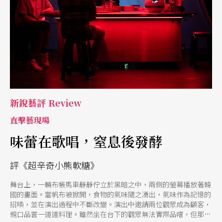
更是華人地區的典範。
新銳藝評 Review
直擊藝現場
味蕾在歌唱，窒息後發酵
評《超辛奇小熊軟糖》
舞台上，一輛布帳馬車靜靜佇立於黑暗之中，兩側的螢幕播放著韓
國的畫面。當帆布被掀開，食物的氣味隨之湧出，氣味作為記憶的
招喚，並在演出過程中不斷改變。演出中邀請兩位觀眾成為顧客，
親口品嘗一道道料理。雖然坐在台下的觀眾無法實際品嚐，但那股