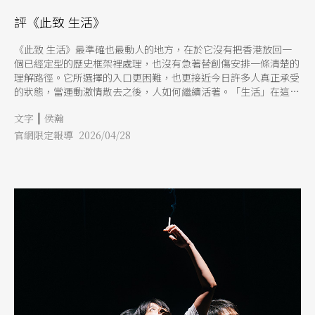
評《此致 生活》
《此致 生活》最準確也最動人的地方，在於它沒有把香港放回一
個已經定型的歷史框架裡處理，也沒有急著替創傷安排一條清楚的
理解路徑。它所選擇的入口更困難，也更接近今日許多人真正承受
的狀態，當運動激情散去之後，人如何繼續活著。「生活」在這齣
作品裡，從來都不只是表面上平凡的日常動作，生活在這裡是一種
|
文字
侯瀚
長時間與餘震共處的能力，是一副身體被事件穿過之後，仍要勉強
維持日常的過程。也因此，《此致 生活》真正處理的，其實是後
官網限定報導 2026/04/28
運動時代的身體政治，當劇烈的歷史時刻已經發生，人會以什麼方
式把那段時間繼續帶下去。 許多與香港有關的創作，容易把表現
重心放在2019年前後的街頭景觀，放在黑衣、煙霧、奔跑、警棍、
口號、衝突與逃竄的可見性。可《此致 生活》讓我覺得珍貴的地
方，在於它刻意把視線從那個瞬間往後挪移，挪到新聞鏡頭無法完
整容納的位置，挪到流亡之後的茶餐廳、異地房間。這些經驗沒有
街頭場面的壯觀，卻更靠近創傷如何真正運作，這使作品很有效地
貼近流亡與失所經驗的本質，一個人到達新的地方，表面上已經移
動，內心的座標卻還沒有重建完成。於是，所謂「在此地」往往同
時伴隨著「仍在他方」的感受。