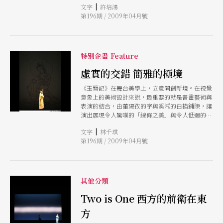
|
文字
許培鴻
第196期 / 2009年04月號
特別企畫 Feature
虛實的交錯 簡雅的極境
《玉簪記》在舞台美學上，立意開創新境。在視覺
意象上的美術設計來說，最重要的就是書畫藝術與
表演的結合，由董陽孜的字與奚淞的白描鋪陳，讓
演出展現令人驚嘆的「線條之美」與令人低迴的劇
意興味。再加上王童繼《牡丹亭》雅致服裝之後，
|
文字
林千琪
再度為本劇將崑曲服裝的意境與美感更推向簡雅清
第196期 / 2009年04月號
麗，在工筆白描繡樣的背後，展示了一幅幅活現於
演員身影上的中國文人畫。
其他分類
Two is One 西方的前衛在東
方