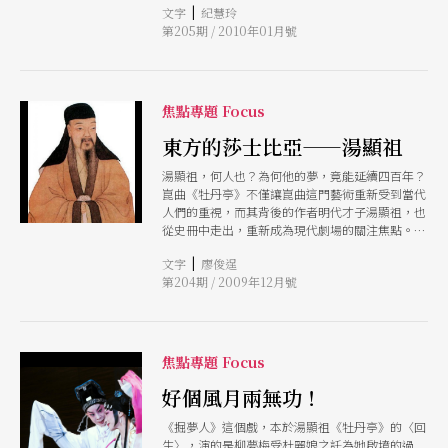
|
文字
紀慧玲
前景。
低迷，物價高漲薪水不漲，觀眾 荷包緊縮精打細
第205期 / 2010年01月號
算，表演藝術市場面對空前嚴峻的挑戰，不過，還
是有不少戲在一片慘綠的票房中異軍突起，不僅場
場爆滿，售票速度更有如偶像演唱會般秒殺。他
們，究竟是怎麼辦到的？本期焦點專題，從「分眾
市場，客製化劇場時代來了嗎？」、「早鳥折扣下
焦點專題 Focus
殺，觀眾買不
東方的莎士比亞——湯顯祖
湯顯祖，何人也？為何他的夢，竟能延續四百年？
崑曲《牡丹亭》不僅讓崑曲這門藝術重新受到當代
人們的重視，而其背後的作者明代才子湯顯祖，也
從史冊中走出，重新成為現代劇場的關注焦點。十
二月的兩廳院新點子劇展，即以湯顯祖的經典作品
|
文字
廖俊逞
「臨川四夢」：《紫釵記》、《牡丹亭》、《南柯
第204期 / 2009年12月號
記》、《邯鄲記》四齣為題，邀請現代劇場創作者
與之對話。想知道現代的劇場工作者如何跟著湯顯
祖「說夢」？就讓我們先來認識湯顯祖。
焦點專題 Focus
好個風月兩無功！
《掘夢人》這個戲，本於湯顯祖《牡丹亭》的〈回
生〉，演的是柳夢梅受杜麗娘之託為她啟墳的過