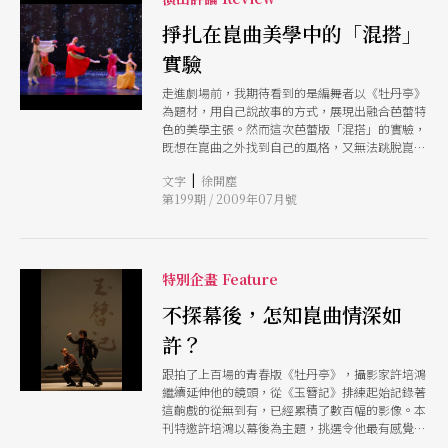
掙扎在崑曲美學中的「混搭」
實驗
走進劇場前，我期待看到的是編舞者以《牡丹亭》
為題材，用自己說故事的方式，展現出融合芭蕾特
色的美學主張。然而這次芭蕾版「混搭」的實驗，
既想在崑曲之外找到自己的風格，又無法跳脫崑曲
美學，因而暴露了創作者在其中掙扎的困境。
|
文字
徐開塵
第199期 / 2009年07月號
特別企畫 Feature
不探幕後，怎知崑曲情深如
許？
跟拍了上百場的青春版《牡丹亭》，攝影家許培鴻
繼續延伸他的鏡頭，從《玉簪記》排練起始記錄著
這齣戲的從無到有，已經累積了數百幅的影像。本
刊特邀許培鴻以幕後為主題，挑選令他最有感覺的
畫面，並親筆寫下他的觸景感懷。