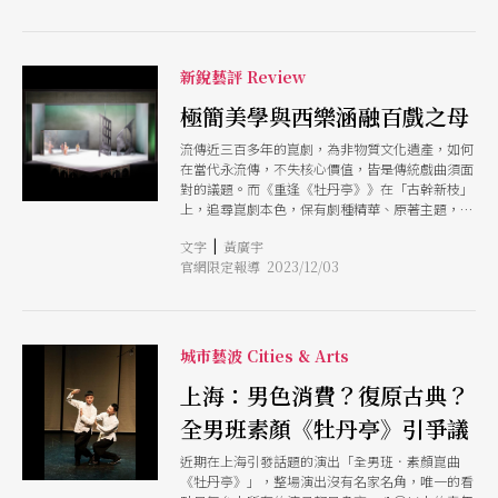
如話語、也如吟唱，清晰且堅定地講述了關於人物
詮釋、戲曲傳承、藝術思考等面向的問題，如他所
珍惜的每次與觀眾見面的相遇，不管是聲音、演
出，抑或是文字。
新銳藝評 Review
極簡美學與西樂涵融百戲之母
流傳近三百多年的崑劇，為非物質文化遺產，如何
在當代永流傳，不失核心價值，皆是傳統戲曲須面
對的議題。而《重逢《牡丹亭》》在「古幹新枝」
上，追尋崑劇本色，保有劇種精華、原著主題，轉
向更深層心靈書寫，並運用鏡像、燈光、現代劇場
|
文字
黃廣宇
象徵及西樂，與「百戲之母」涵融，昇華戲曲寫意
官網限定報導 2023/12/03
性，超越生死愛情，讓觀眾窺見更細膩精緻的崑劇
藝術。 情節解構走入鏡像之夢 燈光場域昇華戲
曲寫意 湯顯祖原著《牡丹亭》有55齣折子，而崑
劇改良後主要保留12齣劇目。但編劇羅周卻直接解
構全戲敘事，以倒敘、插敘方式，只保留六折戲，
城市藝波 Cities & Arts
著名的〈遊園〉、〈驚夢〉像是樞紐，讓柳夢梅與
杜麗娘走入彼此夢中，讓現實糾纏著「夢中夢」的
上海：男色消費？復原古典？
結構，尋夢夢醒，交疊時空，使得夢境並非殘缺，
全男班素顏《牡丹亭》引爭議
而是循環。 全戲以鏡像空間設計貫串「夢」，當
杜麗娘吟唱【皂羅袍】時，鏡像前的身影傷春自
近期在上海引發話題的演出「全男班．素顏崑曲
嘆，觀眾視野卻能在鏡像中看見撇過頭的落寞無
《牡丹亭》」，整場演出沒有名家名角，唯一的看
奈；柳夢梅手持之畫像，也以鏡面代替，當其親