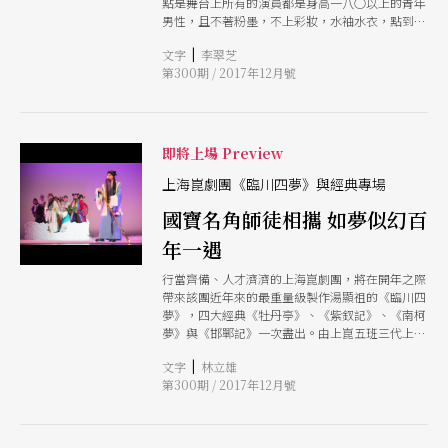
點是舞台上所有的演員都是身高一八○以上的青年
畫、撫畫、題詩時，更顯幻想情癡。台上鏡像轉
男性，且不著粉墨，不上彩妝，水袖水衣，點到為
換，宛如時空也隨之轉移，令人感覺「夢亦真
止，完全以真面目示人。發起人金谷表示全男班是
實」；夢中情意變化，宛如在潛意識中埋下「以情
|
文字
李翠芝
種美學概念，是為呈現更純粹精采的表演，但也有
反理」，顯現出「是人非人心不別，是幻非幻情已
第300期 / 2017年12月號
學者表示這是噱頭大於實質，甚至被視為男色消費
接」，那看似純情卻營造一場懸疑。 懸疑來自
心理在作祟。
「純白」舞台及「燈光」，彷彿走入主角潛意識。
白光如仙境，突顯杜麗娘之翩翩姿態及柳夢梅之情
感遊動；轉入粉紅光，詠嘆牡丹亭相遇相戀之愛
即將上場 Preview
情；變換淡黃白，回憶相送相留之情遺；轉向冷色
調之藍光，渲染夢醒分離與回歸現實。最後柳夢梅
上海崑劇團《臨川四夢》與經典專場
向舞台前一跪，spotlight畫出一光區，將「至情」
端上戲劇張力高潮。可見本齣戲轉向以燈光變換作
國寶名角師徒相攜 如夢似幻百
為寫意表現，舞台上除了保留傳統一桌二椅及演員
身段作表外，也憑藉燈光色調昇華戲曲原粹。
年一遇
行當齊備、人才濟濟的上海崑劇團，將在開年之際
帶來該團近年來的最重量級製作湯顯祖的《臨川四
夢》，四大經典《牡丹亭》、《紫釵記》、《南柯
夢》與《邯鄲記》一次盡出。由上崑五班三代上至
古稀之年的國寶級藝術家，下至平均廿三歲的「崑
|
文字
林立雄
五班」攜手登台，傳承了前輩技藝的青年演員擔綱
第300期 / 2017年12月號
「四夢」，平均七十五歲的國寶級演員頒演經典折
子，如夢似幻的卡司與演出，豈容錯過？