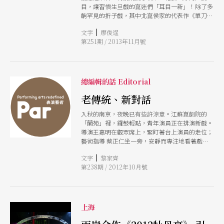
目，讓習慣生旦戲的崑迷們「耳目一新」！除了多
齣罕見的折子戲，其中北崑侯家的代表作《單刀
會．刀會》更是久違台灣舞台，讓人相當期待。
|
文字
廖俊逞
第251期 / 2013年11月號
總編輯的話 Editorial
老傳統、新對話
入秋的南京，夜晚已有些許涼意。江蘇崑劇院的
「蘭苑」裡，鑼鼓輕點，青年演員正在排演新戲。
導演王嘉明在觀眾席上，緊盯著台上演員的走位；
藝術指導 蔡正仁坐一旁，安靜而專注地看著戲，
兩人不時低聲交換意見。這是至少近百年未在舞台
|
文字
黎家齊
上全本呈現的《南柯夢》排練現場。素有「劇場頑
第238期 / 2012年10月號
童」的王嘉明首度跨界執 導崑曲，沒想搞革命，
而是回歸崑曲的基本表演設定，以當代手法重新剪
輯，以簡馭繁，重現崑曲古典優雅的特質。傳統崑
曲的基本表演形式以折子戲為主，一折戲 一個風
格。《南柯夢》以連本戲的面貌出現，在尊重傳統
上海
的前提下，如何讓戲更多元豐富，折子與折子的連
貫更順暢，現代劇場手段，在這齣戲裡，扮演了關