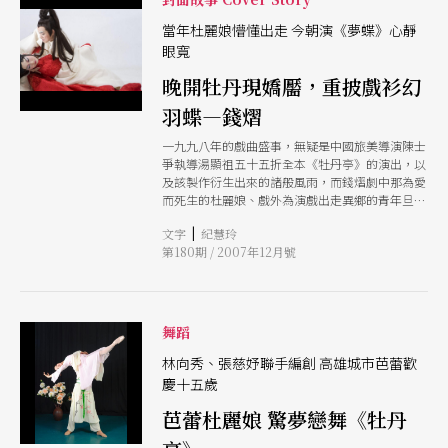
當年杜麗娘懵懂出走 今朝演《夢蝶》心靜
眼寬
晚開牡丹現嬌靨，重披戲衫幻
羽蝶—錢熠
一九九八年的戲曲盛事，無疑是中國旅美導演陳士
爭執導湯顯祖五十五折全本《牡丹亭》的演出，以
及該製作衍生出來的諸般風雨，而錢熠劇中那為愛
而死生的杜麗娘、戲外為演戲出走異鄉的青年旦角
為此一砲而紅，也從此步上了完全不一樣的人生道
|
文字
紀慧玲
路。九年走過，錢熠曾放棄從小沉浸的崑曲藝術，
第180期 / 2007年12月號
嘗試不同的演出，但歷練過後，卻更發現崑曲的無
邊遼闊。十二月，她將與吳興國演出「新創崑曲歌
劇」《夢蝶》，不離「崑」，卻擁抱更多的可能。
舞蹈
林向秀、張慈妤聯手編創 高雄城市芭蕾歡
慶十五歲
芭蕾杜麗娘 驚夢戀舞《牡丹