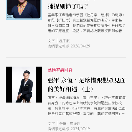
捕捉細節了嗎？
當年跟汪世瑜老師學習《牡丹亭．硬拷》的時節，
那段【折桂令】真是載歌載舞細節滿分，學來甚
難。有同學問，我們有必要安排這麼多小身段嗎？
老師回應這麼一段話：不要認為觀眾沒抓到或者根
本沒看懂，我們就可以放棄不做了。我們要爭取把
|
文字
温宇航
每一個細節展現在觀眾面前，至於觀眾能捕捉領略
官網限定報導 2026/04/29
多少，那是觀眾的功課。
藝術家請回答
張軍 永恆，是珍惜跟觀眾見面
的美好相遇 （上）
張軍，被戲迷暱稱為「崑曲王子」，現在不僅有演
員身分，同時也是上海戲劇學院附屬戲曲學校校
長，肩負教學、行政等重責，將生命與生活都全面
投身於崑曲藝術裡頭。本次的「藝術家請回答」活
動，也是張軍來台演出《凱撒大帝》的前夕，暫且
|
文字
張軍、廖紓均
抽離劇中卜拓思（Brutus）等人物，一字一句用錄
官網限定報導 2024/07/19
音的方式回答了戲迷提問。他溫柔且深情的嗓音，