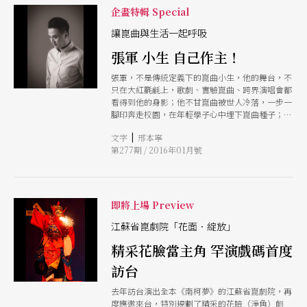
企畫特輯 Special
讓崑曲與生活一起呼吸
張軍 小生 自己作主！
張軍，不是傳統定義下的崑曲小生，他的舞台，不
只在大紅氍毹上，歌劇、實驗崑曲、跨界演唱會都
看得到他的身影；他不甘崑曲被世人冷落，一步一
腳印奔走校園，在年輕學子心中埋下崑曲種子；他
創立全中國第一個民營崑曲劇團「上海張軍崑曲藝
|
文字
邢本寧
術中心」，打造實景園林版《牡丹亭》；去年他更
第277期 / 2016年01月號
製作當代崑曲《春江花月夜》，演繹唐代詩人張若
虛橫跨人、鬼、仙三界的深情探問。他創造自己的
舞台，不願被世人左右，說自己「是很爽，且一意
孤行的崑曲小生，不怕別人的眼光，然後Enjoy
it！」
即將上場 Preview
江蘇省崑劇院「花面．綻放」
精采花臉當主角 罕演戲碼首度
訪台
去年訪台演出全本《南柯夢》的江蘇省崑劇院，再
度應邀來台，特別規劃了精采的花臉（淨角）劇