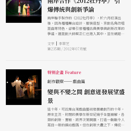
兩岸合作《2012牡丹亭》 引
鍵的角 色。 延續文學家白先勇的青春版《牡丹
爆傳統與創新爭論
亭》所掀起的崑曲熱潮，由兩岸聯合製作的《南柯
夢》，不僅找來了王嘉明，更吸收了他長年合作的
兩岸聯手製作的《2012牡丹亭》，於六月初演出
老班底──舞台設計黃怡儒、燈光設計王天宏、服
後，因為種種舞台設計、服裝造型、京劇名角改唱
裝設計賴宣吾，借重他們在現代劇場激盪出的絕佳
崑曲等特色，卻是引發種種古典美學與創新改革的
默契，為崑曲注入當代審美品味。然而，崑曲的動
爭議，連崑劇大師蔡正仁也捲入其中，並在網路評
作程式有其嚴 格的限制，如何在不破壞傳統的前
論與報紙媒體間引發筆戰。讓一向話題不斷的文本
題下，帶給老觀眾不同的新意，也讓年輕觀眾感覺
|
文字
李翠芝
《牡丹亭》，再添紀錄。
到，崑曲可以這麼炫？王嘉明說，在南京待的時間
第235期 / 2012年07月號
斷斷續續加起來有近半年之 久，過程難免繞了很
多冤枉路，因為最不熟悉的反而是所謂傳統的「東
方」文化。「傳統戲曲界期待我們有當代的呈現，
但我們反而想學老東西。這很有趣，也是這 次導
特別企畫 Feature
演上的動能。」 老觀眾凋零、新編戲當道，不只
是崑曲，從京劇、豫劇到歌仔戲，傳統戲曲與現代
創作觀察── 戲曲篇
劇場創作人才的合作，已經成為今日的主流趨
勢。戲曲的唱唸做打自成一套程式，舞台美學又以
變與不變之間 創意迸發展望盛
虛擬為表現手段，講究風格的現代劇場導演遇上傳
統戲曲，如何介入詮釋、與傳統對話，同時實踐創
景
作理念？本期 「現代劇場導演的古典奇遇」特別
這十年，可說是台灣戲曲藝術發展最劇烈的十年，
企畫邀訪四位跨足戲曲的現代劇場導演──以一系
原來主流、封閉的美學在新世紀幾乎全盤崩解，各
列「小劇場崑曲」實驗深獲矚目的戴君芳、曾受邀
類的創新、實驗、跨界次第開展，打造一齣齣令人
三度執導豫劇的呂柏伸、多次 與外台歌仔戲合作
耳目一新的繽紛戲碼。但在創新大纛之下，傳統功
的傅裕惠，以及崑曲《南柯夢》導演王嘉明，看他
底依然是不變基石，變在不變之上，於是變出未來
們如何在傳統戲曲領域自我定位。 經濟景氣持續