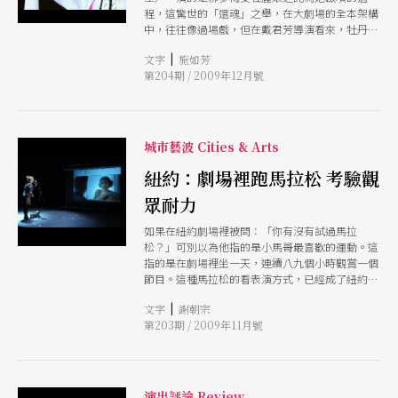
程，這驚世的「還魂」之舉，在大劇場的全本架構
中，往往像過場戲，但在戴君芳導演看來，牡丹亭
後花園的這條回生之路，足以通透於一個個好色知
|
文字
施如芳
情的夢境（即《牡丹亭》、《南柯記》、《邯鄲
第204期 / 2009年12月號
記》），明寫柳夢梅，隱射湯顯祖。
城市藝波 Cities & Arts
紐約：劇場裡跑馬拉松 考驗觀
眾耐力
如果在紐約劇場裡被問：「你有沒有試過馬拉
松？」可別以為他指的是小馬哥最喜歡的運動。這
指的是在劇場裡坐一天，連續八九個小時觀賞一個
節目。這種馬拉松的看表演方式，已經成了紐約劇
場的時尚，對表演者和觀眾，都是一種體力耐力意
|
文字
謝朝宗
志力的終極挑戰，如果過了關，更彷彿贏得獎牌。
第203期 / 2009年11月號
演出評論 Review