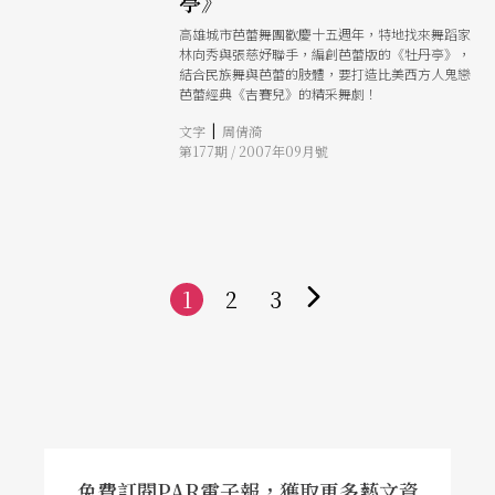
亭》
高雄城市芭蕾舞團歡慶十五週年，特地找來舞蹈家
林向秀與張慈妤聯手，編創芭蕾版的《牡丹亭》，
結合民族舞與芭蕾的肢體，要打造比美西方人鬼戀
芭蕾經典《吉賽兒》的精采舞劇！
|
文字
周倩漪
第177期 / 2007年09月號
1
2
3
下
一
頁
免費訂閱PAR電子報，獲取更多藝文資