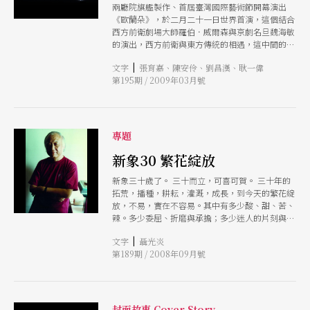
兩廳院旗艦製作、首屆臺灣國際藝術節開幕演出
《歐蘭朵》，於二月二十一日世界首演，這個結合
西方前衛劇場大師羅伯．威爾森與京劇名旦魏海敏
的演出，西方前衛與東方傳統的相遇，這中間的碰
撞激盪，最後出來的舞台成果，在在令人矚目。
|
文字
張育嘉、陳安伶、劉昌漢、耿一偉
二月十七日中文戲曲版《歐蘭朵》舉行第一次的彩
第195期 / 2009年03月號
排，兩廳院邀請多位藝文界蒞臨觀賞，次日並邀請
與會座談，以下即為此次座談的摘要。
專題
新象30 繁花綻放
新象三十歲了。 三十而立，可喜可賀。 三十年的
拓荒，播種，耕耘，灌溉，成長，到今天的繁花綻
放，不易，實在不容易。其中有多少酸、甜、苦、
辣。多少委屈、折磨與承擔；多少迷人的片刻與欣
慰的時光。「新象」自己感受得到，會寫在許博允
|
文字
聶光炎
的傳記裡，但也印映在朋友們的心中，更會記錄在
第189期 / 2008年09月號
台灣的文化發展的史冊上。
封面故事 Cover Story