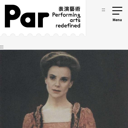
跳到主要内容区块
网站导览
:::
:::