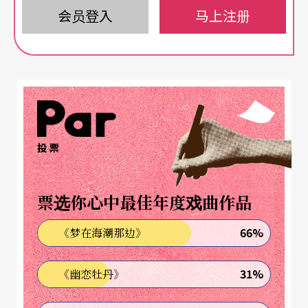
阿波里耐确立了沙德侯爵的文化位置时，沙德已经
会员登入
马上注册
被看待成鼓吹人们通过各种形式欲念的满足、放
纵，以求达成澈底解放的先知者。尤其是他一系列
描写变态、性虐待的作品（如《美德的不幸》、
《茱丽叶》）等，已被视为全面体认欲望与罪恶的
变态情色经典。
投票
沙德仅是反叛的开端
票选你心中最佳年度戏曲作品
三岛由纪夫的《沙德侯爵夫人》事实上并不是对沙
德侯爵的变态纵欲乐趣进行戏剧色彩的描述，反
66%
《梦在海潮那边》
之，却是从沙德周围的一群女性，进行欲望权力与
31%
《幽恋牡丹》
世俗道德矛盾的迂回演绎。其间以纵欲质疑上层伦
理规范，在虐待与被虐，奴役与主宰的前景运作