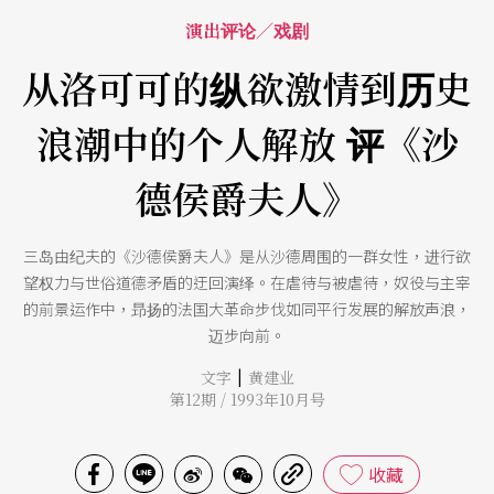
演出评论／戏剧
从洛可可的纵欲激情到历史
浪潮中的个人解放 评《沙
德侯爵夫人》
三岛由纪夫的《沙德侯爵夫人》是从沙德周围的一群女性，进行欲
望权力与世俗道德矛盾的迂回演绎。在虐待与被虐待，奴役与主宰
的前景运作中，昻扬的法国大革命步伐如同平行发展的解放声浪，
迈步向前。
|
文字
黄建业
第12期 / 1993年10月号
收藏