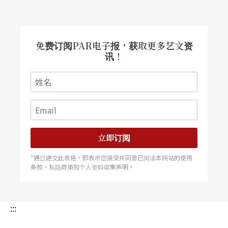
或潜行，几个门廊恰如开向七大恶的空间，在静观
世俗道德、宗教和欲念的交战中，几个女人或面对
或背向，于台词的关键要点中，适时泄露角色的玄
免费订阅PAR电子报，获取更多艺文资
讯！
机；一个转身，一个眼色，轻扫衣背，又或扇子的
突然张、合，都带来简洁的内在暗示，在第一幕介
定角色和布署日后发展的开场戏里，柏格曼竟如此
气定神闲，在高度形式主义的格式化走位里，展开
其简朴有力的布局，真是具有一派宗师本色。
立即订阅
到第二幕，可谓精华尽出。此幕角色以橘、红色的
*通过递交此表格，即表示您接受并同意已阅读本网站的使用
条款，私隐政策和个人资料收集声明。
衣服出场，欲望主题在第一幕的六年后已如火焰般
登场，人物已不是像第一幕的简洁走位变化，从姊
:::
妹二人优美地在前舞台坐下开始，爱欲记忆的争夺