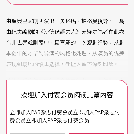
由瑞典皇家剧团演出，英格玛．柏格曼执导，三岛
由纪夫编剧的《沙德侯爵夫人》无疑是笔者在此次
台北世界戏剧展中，最喜爱的一次观剧经验，从剧
本创作的才华到导演的风格化处理，从演员的优美
表现到场地的愼重选择，都让人留下深刻印象。
沙德侯爵这位性虐待观念的先行者，从创作到现实
生活对当时上层社会道德礼教的大胆顚覆，直到今
欢迎加入付费会员阅读此篇内容
天依然具有高度危险的争议性。在法国大革命爆发
立即加入PAR杂志付费会员立即加入PAR杂志付
的前后空间里，沙德的作品于作家和艺术家群中，
费会员立即加入PAR杂志付费会员
广泛地以秘教方式流行著，直到二十世纪初，诗人