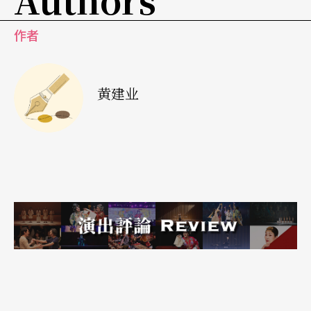
不过，在戏剧进行的时候，最具魅力的或许不是他
作者
的透视和观点，而是言辞丰富的文学性与想像力，
尤其第二、三幕复杂富丽的独语式性欲讴歌和优美
地对仪式性变态底细节描写，经常散发出动人魅
黄建业
力。
母女假面的撕裂
至于英格玛．柏格曼高度风格化的导演手段也同时
为全剧增色不少。第一幕呈现非比寻常的「低限」
处理，简单的弧型舞台设计，除了洁净的线条外，
更在柏格曼的走位处理下，逐渐定位成一个讨论欲
望的公众与私隐空间，上舞台及两翼的角色或窃听