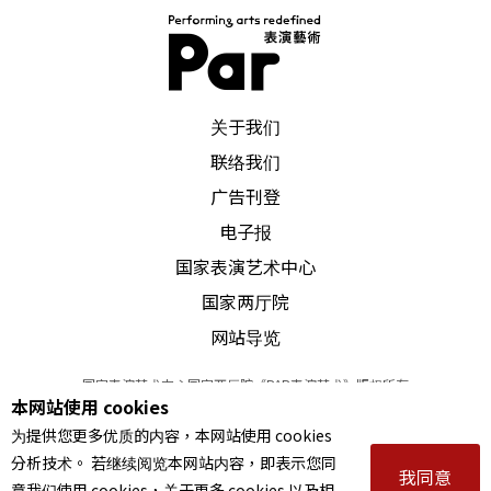
已越来越白热化。及至圣芳德夫人上场，多段变态
性爱行为的大胆独语，飞扬出激昻的诗意。其实这
也正是柏格曼电影中最擅长的独语方式（有兴趣者
PAR 表演艺术杂志
关于我们
可参考《假面》、《哭泣与耳语》、《面对面》等
联络我们
大特写独语欲望场景），真是使沙德的败德行为充
广告刊登
满理想主义的荣光。不论是圣芳德夫人说：「阿尔
电子报
封斯就是我！」抑或利妮雅从沙德小说中看到剧中
国家表演艺术中心
人尤丝蒂娜一如自己的身影，在这幕里柏格曼仿佛
国家两厅院
也宣称：「我是沙德！」阿格涅塔．艾克曼纳这位
网站导览
演出圣芳德伯爵夫人的演员，如此冷静精彩地吐露
国家表演艺术中心国家两厅院《PAR表演艺术》版权所有
欲望的愉悦火焰。直至此幕后段，从姊妹的内在鬪
本网站使用 cookies
©
2022
Performing arts redefined. All Rights Reserved
为提供您更多优质的内容，本网站使用 cookies
统一编号 Tax Id number 00973926
争发展成母女既爱且恨地重述四年前圣诞夜的痛楚
分析技术。 若继续阅览本网站内容，即表示您同
本站所提供相关演出资讯，如有异动应以主办单位公告为准。
我同意
经验时，母女在羞愧、耻辱的氛围中完成了宗教般
意我们使用 cookies，关于更多 cookies 以及相
服务条款
｜
隐私权声明
｜
著作权声明