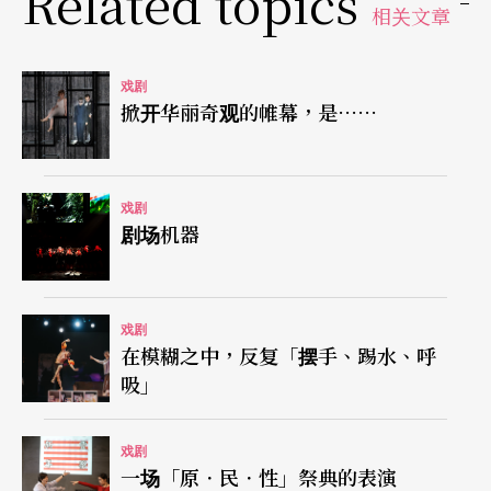
Related topics
力，从澁泽龙彦的《沙德侯爵》改写而成的剧作不
相关文章
单不会拘泥于历史与沙德本人的真实事迹，难得的
是在虚拟杜撰中诠释了个体在历史洪流中的代表性
戏剧
掀开华丽奇观的帷幕，是……
意义，却又在复杂的角色网络中，淸晰地突显了社
会与个人心理、价値观念的渗透。在褥丽繁富的台
词下，三岛表现出一个准确的历史洞察力，使全剧
戏剧
剧场机器
成为一个个体／社会解放的辩证式寓言。
傅柯说：「在沙德看来，性不具有任何标准，也没
戏剧
有从其本身形成的内在规律。但它却受制于一种不
在模糊之中，反复「摆手、踢水、呼
吸」
受限制的权力法律。这种权力除了它自身以外，即
不知有其他法律。假若它偶然被强制要在连续数天
戏剧
内接受小心规范的循序渐进的命令的话，这行动将
一场「原．民．性」祭典的表演