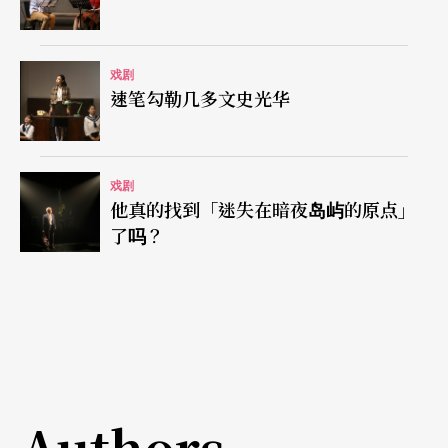
发展到它不再是任何东西，而是一种独一无二而赤
裸裸的统治权，一种如强大怪兽般的无限权力。」
戏剧
此正堪拿来作为本剧注脚。侯爵夫人在剧终的断然
速笔勾勒几多文史光华
决定，不单使她超越剧中其他五位女性，更终结了
剧本最初即奠立的沙德欲望权力神话。对三岛来
戏剧
说，沙德只是反叛的开端，真正的解放甚至不在社
他真的找到「迷失在暗夜岛屿的原点」
会革命，或个体的纵欲对抗，而是从欲望权力的支
了吗？
配中独立出来，这使母亲一贯世俗化的倾向，妹妹
昧于占有纵欲和享乐，圣芳德夫人富于淫荡放纵的
汚秽，西米安妮夫人封闭于宗教高墙，女仆沉醉于
新时代的阶级幻觉等等，都变得有几分可怜、可
悲、可笑。
Authors