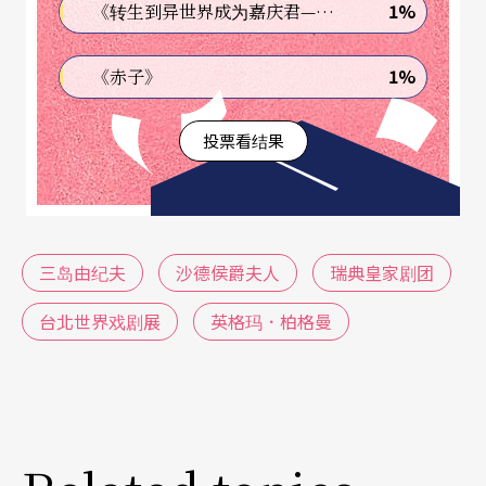
1%
《转生到异世界成为嘉庆君—发现我的祖先是诈骗集团!?》
中，昻扬的法国大革命步伐如同平行发展的解放声
浪，迈步向前。性爱与伦理、解放和操控的交缠，
1%
《赤子》
逐步于时代的巨大波涛中被悄然呑噬。衣衫褴褛的
投票看结果
沙德侯爵在剧本里被妻子拒于门外，一方面固然是
利妮雅那种「无偿的爱」的进一步觉醒，但就另一
个层次来说：一位反叛者在革命后成了新贵（新价
値的正统代言人时），也正是他历史意义的终结。
三岛由纪夫
沙德侯爵夫人
瑞典皇家剧团
想想连丹顿、罗伯斯比这些革命领袖也一一被送上
台北世界戏剧展
英格玛．柏格曼
断头台，法国大革命已如同一头血腥的野兽，沙德
这位披满洛可可罪恶底荣光的世俗反叛者，也终将
被狄特罗、伏尔泰等带起的理性主义时代所埋葬。
三岛的《沙德侯爵夫人》无疑有他深邃的历史透视