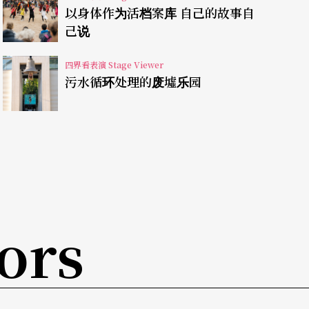
érica）与澳门，并由莎翁写作此剧的西方时间轴，转置
以身体作为活档案库 自己的故事自
己说
一份澳门味道。
四界看表演 Stage Viewer
污水循环处理的废墟乐园
之前，便已有意开展台澳合作的剧场途径：身体气
近期便是借由王墨林于二○一一年编导的《黑洞
澳门牛房仓库），澳门演员张楚诚也是演员之
漂流者之屋》、《咖哩骨游记》皆邀请再拒剧团黄
出；至于澳门青年剧团，二○一一年即已邀请姚坤
ors
视这些，可说默默为本次跨地域制作奠下基础的交
条件，以及澳门演员（其中一位来自香港）与工作