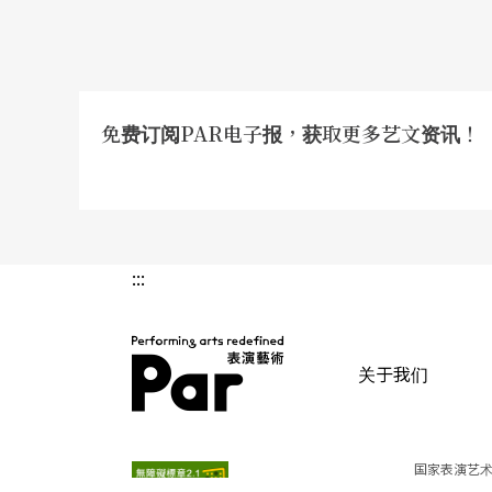
锻造一个关照彼此差异的对话情境
或许，跨地域制作首先面临的不是跨地理的问
免费订阅PAR电子报，获取更多艺文资讯！
式。例如这三部作品的参与者虽同属华人，但
种制作模式反映的其实是文化差异，而每一种
如何通过这种制作模式共同锻造一个开放的、
的必要意识，同时找出符合实情的操作方法，
:::
境罢。
关于我们
PAR 表演艺术杂志
国家表演艺术