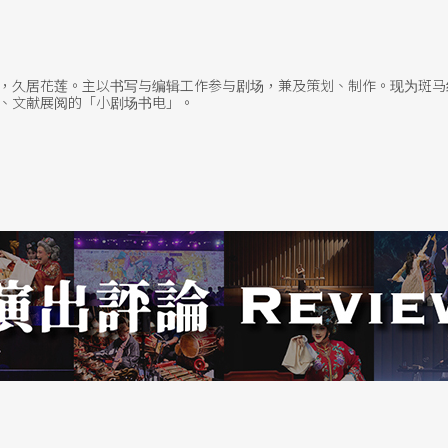
砺出这一出戏的制作状态之下，让他得以将意欲尝
员不去「扮演」角色，而是从内在控制的表演情
，久居花莲。主以书写与编辑工作参与剧场，兼及策划、制作。现为斑马
貌。王墨林丢出的各种美学意见，对于演员的影响
、文献展阅的「小剧场书电」。
面，至今我依然不时可在网上阅读到演员反刍这一
后一个月再赴澳门，为的是与澳门演员、工作人员
地域制作的深意。
导演莫兆忠，也提到台湾导演及演员可以提供澳门
（平日为上班族者居多），连带影响专业演员环境
动性较澳门演员来得高，因此有高俊耀、郑尹真与
一层面的交流。他说：「对演员的训练而言，俊耀
分是业余的就轻易放过或迁就，无论就表演和创