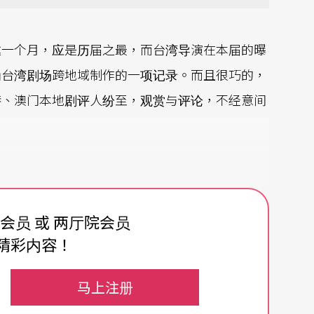
达一个月，应是历届之最，而台湾导演在本届的曝
为台湾剧场跨地域制作的一项记录。而且很巧的，
港、澳门本地剧评人纷至，观赏与评论，不经意间
l）晚期剧作《长夜漫漫路迢迢》
Long Day's Journey I
费会员 或 两厅院会员
化局委托身体气象馆制作，并且公开征选五位澳
精彩内容！
影像设计亦由澳门剧场工作者担任，使得本剧除了
落实跨地域制作的深层文化交流。
马上注册