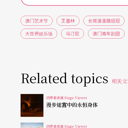
澳门艺术团体「足迹」的《大世界娱乐场》，
上书写澳门博奕产业的盛世危言之作。细数《
澳门艺术节
王墨林
长夜漫漫路迢迢
郑尹真、王肇阳，舞台设计吴修和、声音设计
度获邀，早从二○一○年开始，他即赴澳门演出过
大世界娱乐场
马汀尼
澳门青年剧团
城市艺穗节）、主持过「剧本创作坊」、「waki
动。
澳门青年剧团初生之犊不畏虎，于本届艺术节
Related topics
个二○○九年才成立、附属于澳门演艺学院戏
相关文
生。澳门演艺学院校长李宇梁于场刊中说到：
四界看表演 Stage Viewer
剧，澳门市民在观赏原版莎剧的机会也不多，
漫步迷宫中的永恒身体
地制作的莎剧。」去年即受邀至澳门演艺学院
汀尼教授，便顺理成章地接下本次莎剧的导演
四界看表演 Stage Viewer