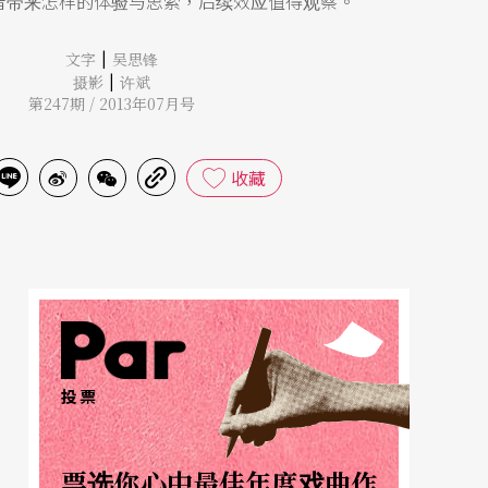
者带来怎样的体验与思索，后续效应值得观察。
|
文字
吴思锋
|
摄影
许斌
第247期 / 2013年07月号
收藏
投票
票选你心中最佳年度戏曲作