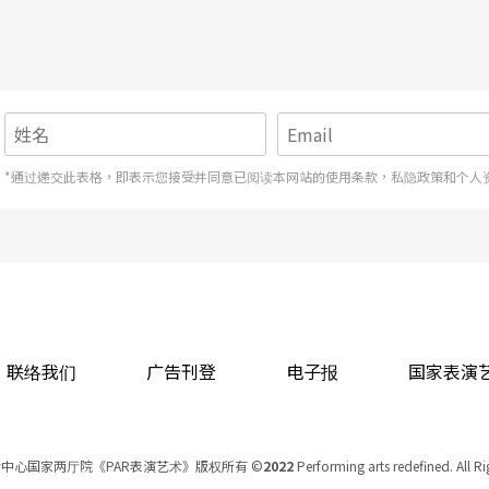
题，而是需要将跨文化作为前提来思考的制作模
每个人历处的背景、社会的语境都不同。因此，这
*通过递交此表格，即表示您接受并同意已阅读本网站的使用条款，私隐政策和个人
文化又有各自的形成脉络，那么，主事者与参与者
关照彼此的差异的对话情境，并视为从前置到谢幕
大抵便是这一类制作，难为人知但又需要面对的处
联络我们
广告刊登
电子报
国家表演
中心国家两厅院《PAR表演艺术》版权所有
©
2022
Performing arts redefined. All R