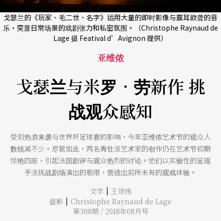
戈瑟兰的《玩家、毛二世、名字》运用大量的即时影像与震耳欲聋的音
乐，突显日常场景的戏剧张力和私密氛围。（Christophe Raynaud de
Lage 摄 Featival d’Avignon 提供）
亚维侬
戈瑟兰与米罗．劳新作 挑
战观众感知
受到热浪来袭与世界杯足球赛的影响，今年亚维侬艺术节的观众人
数锐减不少。尽管如此，两名青壮派艺术家的创作仍在艺术节初期
惊艳四座，引起法国剧评与观众热烈的讨论。他们以实验性的呈现
手法挑战剧场演出的极限，营造出前所未有的观戏体验。
|
文字
王世伟
|
摄影
Christophe Raynaud de Lage
第308期 / 2018年08月号