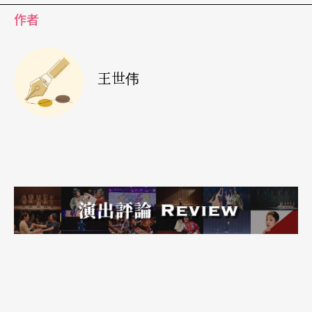
作者
步陷入这场虚实辩证的游戏之中。对他来说，「这
场演出的重心并非过去的罪刑，也不是现实的观
感。最重要的是如何借由悲剧重现让我们去展望未
王世伟
来？怎么呈现涉入这桩案件的不同人物、惨案的前
因后果？从这些问题出发，我想让观众试著了解暴
力究竟是什么？」
（注3）
这两位近年来备受瞩目的导演不受任何形式拘束，
反而以观众感知作为自己的创作核心。他们的作品
不但连结了前卫的舞台实验与当前的社会脉动，也
提出了当代剧场最关键的提问：在这个充满数位影
像、资讯的时代，观者究竟是客观的目击者、嗜血