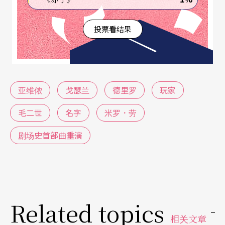
似乎想打破剧场观众习惯的接收方式，让他们用循
序渐进的方式开启自己的感知世界。
投票看结果
瑞士籍导演米罗．劳（Milo Rau）今年五月接任比
利时根特国家剧院（NTGent）总监时，发表了震撼
国际剧坛的《根特宣言》。在这类似《逗马宣言》
D
亚维侬
戈瑟兰
德里罗
玩家
ogme 95
的声明中，米罗．劳强调表演艺术介入现
毛二世
名字
米罗．劳
实的方法与责任：「剧场演出之目的并非是再现世
剧场史首部曲――重演
界，而是改变世界。」「剧场呈现不是产品，而是
一套制作过程。」「创作者不应再改编经典文学。
若是以文本为创作灵感，无论其涉及文学作品、电
影或剧本，只能占据演出的20%。」「每出戏至少
Related topics
要有两种语言与两位非专业的表演者。」「剧院每
相关文章