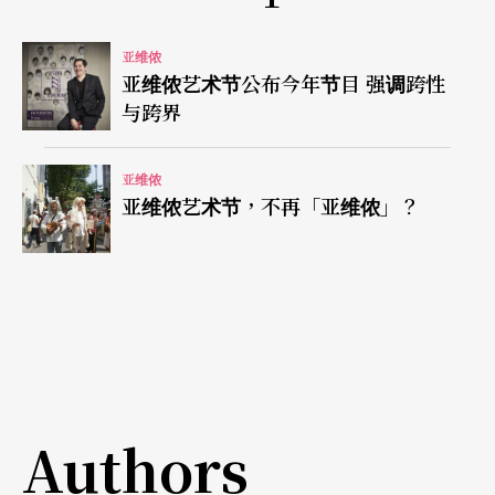
年至少要有一出制作在战争区排练或演出。」等
等。
亚维侬
亚维侬艺术节公布今年节目 强调跨性
引发深层思索的悲剧重演
与跨界
米罗．劳的新作《剧场史首部曲――重演》
La Reprise,
亚维侬
亚维侬艺术节，不再「亚维侬」？
Histoire(s) du theatre
重探二○一二年引爆比利时社
会恐慌的同志虐杀案，带领观众进入一个真实与虚
构相互交缠的暧昧地带。这出戏以希腊悲剧的五幕
结构：〈生者的孤独〉、〈旁人的痛苦〉、〈平庸
的邪恶〉、〈犯罪的解剖〉、〈代宰之兔〉拼凑这
桩社会案件的始末与后续，也探究剧场暴力美学所
Authors
产生的净化效果。导演刻意交错专业和非专业表演
者的陈述，以及真实访谈与模拟场景，让观众一步