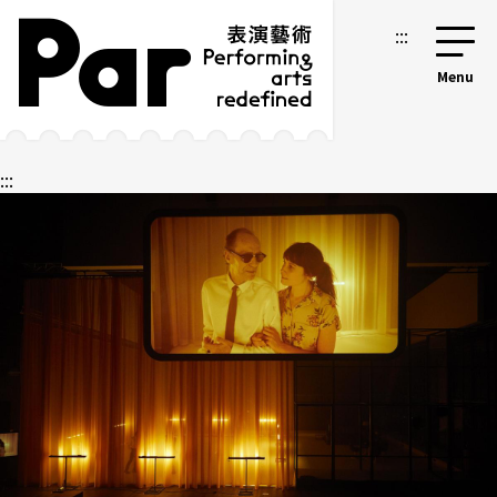
跳到主要内容区块
网站导览
:::
:::