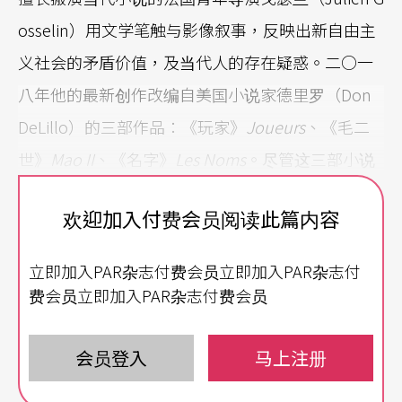
osselin）用文学笔触与影像叙事，反映出新自由主
义社会的矛盾价值，及当代人的存在疑惑。二○一
八年他的最新创作改编自美国小说家德里罗（Don
DeLillo）的三部作品：《玩家》
Joueurs
、《毛二
世》
Mao II
、《名字》
Les Noms
。尽管这三部小说
没有任何关联，戈瑟兰仍觉得它们蕴含相通的主
欢迎加入付费会员阅读此篇内容
题：随经济蓬勃发展而孳生的恐怖主义
（注1）
。对
他而言，它们不只探询七○年代起在国际上方兴未
立即加入PAR杂志付费会员立即加入PAR杂志付
艾的激进分子，更质疑了文字和其产生的意象所产
费会员立即加入PAR杂志付费会员
生的暴力：「这三部小说透过对书写及制造虚构的
提问，去探究何谓暴力及恐怖主义。」
（注2）
会员登入
马上注册