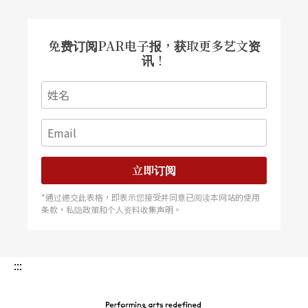
的旁观者，还是具有社会责任的参与者？
注：
免费订阅PAR电子报，获取更多艺文资
讯！
德里罗1977年完成《玩家》，描绘一位对伴
侣心生厌烦的证券交易员如何受到极左派思想
影响，加入激进分子行列。1982年的《名字》
则是关于一名研究国际事务的美国人在希腊探
立即订阅
索「字母杀人」密教的故事。1990年的《毛二
*通过递交此表格，即表示您接受并同意已阅读本网站的使用
世》中，一位遁世隐居的文学大师决定用自己
条款，私隐政策和个人资料收集声明。
的性命，换取被中东恐怖分子挟持的年轻诗
人。
:::
Julien Gosselin,
Programme de
Joueurs, M
ao II, Les Noms
, Festival d’Avignon, 2018.