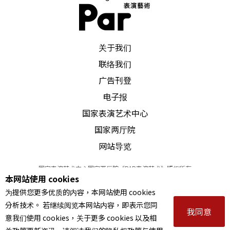
Milo Rau,
Programme de
La Reprise, Histoir
e(s) du theatre
, Festival d’Avignon, 2018.
PAR 表演艺术杂志
关于我们
联络我们
广告刊登
电子报
国家表演艺术中心
国家两厅院
网站导览
国家表演艺术中心国家两厅院《PAR表演艺术》版权所有
本网站使用 cookies
©
2022
Performing arts redefined. All Rights Reserved
为提供您更多优质的内容，本网站使用 cookies
统一编号 Tax Id number 00973926
分析技术。 若继续阅览本网站内容，即表示您同
本站所提供相关演出资讯，如有异动应以主办单位公告为准。
我同意
意我们使用 cookies，关于更多 cookies 以及相
服务条款
｜
隐私权声明
｜
著作权声明