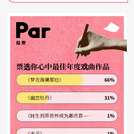
彰显恐怖暴力的影像仪式
在长达十个半小时、毫无间歇的演出中，戈瑟兰运
用大量的即时影像与震耳欲聋的音乐，突显日常场
景的戏剧张力和私密氛围。舞台上，悬挂布幕的舞
投票
台装置遮蔽了演员的表演。整场戏几乎有八成都是
现场拍摄。然而，导演和影像设计选取了不同的电
票选你心中最佳年度戏曲作品
影语汇去处理每出戏的画面：《玩》像是高达六○
66%
《梦在海潮那边》
年代末期的实验影片、《毛》谱出了柏格曼镜头的
亲密氛围、《名》则具有葛斯．范桑电影的迷离风
31%
《幽恋牡丹》
格。随著三部曲的进程，观众不但发现迥异的电影
叙事手法，他们也一步步脱离影像框架，进入具有
1%
《转生到异世界成为嘉庆君—发现我的祖先是诈骗集团!?》
生命力的剧场空间。透过影像和字幕的交错，导演
1%
《赤子》