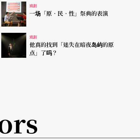
戏剧
则以「忧郁」为主题，在舞台相对幽暗的光源配合
一场「原．民．性」祭典的表演
能拥有的情绪反应。
戏剧
要去远方》两出戏主题内容与表现形式有所不同，
他真的找到「迷失在暗夜岛屿的原
儿童剧常见的甜美童话风格，转向对儿童黑暗情绪
点」了吗？
更在于非线性叙事的发展，多像散落的故事碎片
，到底是颠覆式的挑战、还是真切服务儿童的认知
解到底是从何时开始的呢？
家》，则面对了多数人都可能认为苦手、生硬的题
ors
极为精准、巧妙，全剧以「一只右手」找寻其他
无情，也未将主弦律偏向温情、或是过于失控的正
的道路上，若隐若现地吐露战争下个人与体制的权