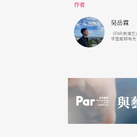
作者
力位阶、面对死亡的恐惧与渺小等，借此制造
吴岳霖
特别的是，《回家》也摆脱了扮演与叙事的必
《PAR表演
启恰如说床前故事的语境。其虽在水源剧场略嫌
字里能够有光
声音制造等都有意地搬上舞台，分布于舞台的
是散焦——但整体来说是个挑战题材、并与形式