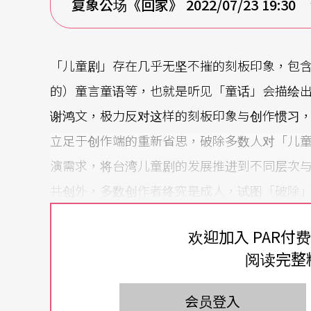
复象公场《回家》 2022/07/23 19:3
「儿童剧」存在几乎无坚不摧的刻板印象，包
的）童言童语等，也就是听见「童话」会描绘
谢鸿文，极力反对这样的刻板印象与创作惯习
立足于创作端的重新省思，破除多数人对「儿
演需求，将台湾儿童剧的发展推进到不同层次
共创外，多数创作者终究是成人，试图「破除
象，构成双重矛盾？
欢迎加入 PAR付
「成人与儿童是不是一种成人所设下的二元思
阅读完整
看儿童剧时的愉悦感，特别是这两年面对台北
会员登入
术节对儿童剧的创作主题、呈现形式等方面，