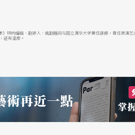
共感。
然，运用偶戏、光影、物件等方式，于虚实之间开
艺术》特约编辑、剧评人、戏剧顾问与国立清华大学兼任讲师，曾任表演艺
过大的空间里而显得布局失准——物件、光影、
，还有温度。
每个角落，反而让《回家》在画面上有些失焦、或
配合极为成功的创作。