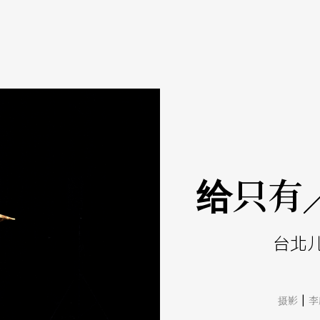
给只有
台北
|
摄影
李