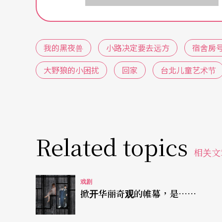
作团队与观众不同的观演关系。因此，我将透过
品，勾勒创作方法与思维，以「成人视角」来
我的黑夜兽
小路决定要去远方
宿舍房号
硬题材：从创作主题重新建构视角
大野狼的小困扰
回家
台北儿童艺术节
与其说是颠覆，我认为台北儿童艺术节多数的
创作主题不再自我设限儿童可以理解、或者说是
是，战争、忧郁、死亡等题材被搬上舞台。
Related topics
其中，吴彦霆大抵是儿童剧创作者里相对大量
相关文
术节的作品。举例来说，由洪千涵执导的《小路决
戏剧
绪」，吴彦霆在追寻与冒险的旅程里，翻转成
掀开华丽奇观的帷幕，是……
普世价值还原到原初设定；最后出现的黑婆婆
人情绪的载体，用彩虹包容所有人，既为全剧