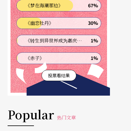
67%
《梦在海潮那边》
30%
《幽恋牡丹》
1%
《转生到异世界成为嘉庆君—发现我的祖先是诈骗集团!?》
1%
《赤子》
投票看结果
Popular
热门文章