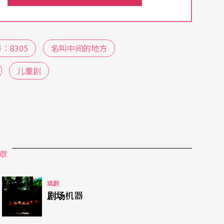
今年（2022）几部于台北儿童艺术节发表的作
回应「成人」于其间的位置。
：8305
名叫中间的地方
儿童剧
创作是将「儿童剧」放回到一般戏剧的创作脉络，
接受的范畴（当然还是不包含18禁议题）；于
投入于开发此类题材者，特别是发表于台北儿童艺
章
定要去远方》（2020、2022）处理的是「情
戏剧
人视角里的既定印象与文明定义，将成人设定好的
剧场机器
，从邪恶、负面的化身，重新解读为接纳、承受众
情节翻转，亦是创作主题的再次深化。另外，像是