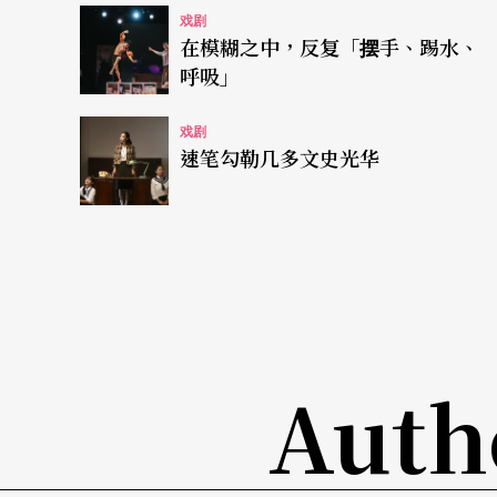
戏剧
由陈侑汝、区秀诒共同导演的《我的黑夜兽》
在模糊之中，反复「摆手、踢水、
呼吸」
下，探索成人往往认为儿童不需要、甚至是不
戏剧
谢鸿文认为：「《我的黑夜兽》和《小路决定
速笔勾勒几多文史光华
也有一些相似，其相似来自于剧本跳脱了过去
多所关照。」（注1）两个作品另一相似之处，
突然跳跃、黏贴与触发。这类的情节编排模式
方式？毕竟又有谁知道，我们对故事的线性理
而复象公场本次于台北儿童艺术节带来的《回
Auth
材——战争。但复象公场对于主题与方向的拿捏
身体部位为情节主轴，既不哭诉或控诉战争的
向思考，编导缓缓地让故事推进，在铺陈回家