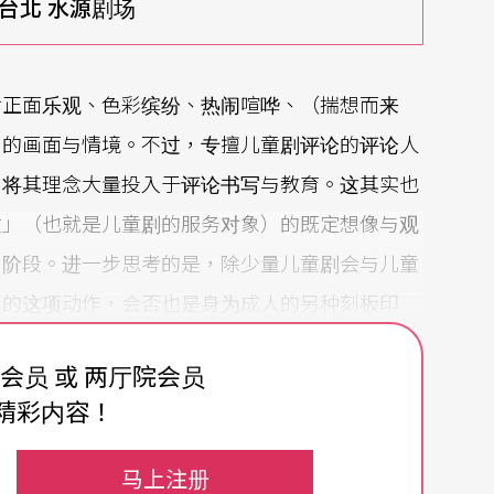
0 台北 水源剧场
含正面乐观、色彩缤纷、热闹喧哗、（揣想而来
出的画面与情境。不过，专擅儿童剧评论的评论人
，将其理念大量投入于评论书写与教育。这其实也
童」（也就是儿童剧的服务对象）的既定想像与观
与阶段。进一步思考的是，除少量儿童剧会与儿童
」的这项动作，会否也是身为成人的另种刻板印
费会员 或 两厅院会员
考？」是我持续反求诸己的提问，也骚扰著自己观
精彩内容！
儿童艺术节的节目规划与呈现。我认为台北儿童艺
马上注册
有计划性地掌握极为前卫的实验态度，也培养出创