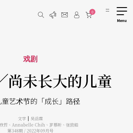
:::
0
戏剧
╱尚未长大的儿童
儿童艺术节的「成长」路径
|
文字
吴岳霖
欣哲
、
Annabelle Chih
、
罗慕昕
、
张致皓
第348期 / 2022年09月号