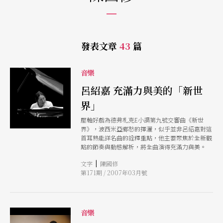
發表文章
43
篇
音樂
呂紹嘉 充滿力與美的「新世
界」
壓軸好戲為德弗札克E小調第九號交響曲《新世
界》，波西米亞鄉愁的揮灑，似乎並非呂紹嘉對這
首耳熟能詳名曲的詮釋重點，他主要聚焦於全新觀
點的節奏與動態解析，將全曲演得充滿力與美。
|
文字
陳國修
第171期 / 2007年03月號
音樂