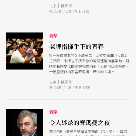
個演奏充滿新鮮的戲劇生命力。
|
文字
陳國修
第167期 / 2006年11月號
音樂
老牌指揮手下的青春
這一晚由莫札特G小調第二十五號交響曲（K.183）
打頭陣，卡穆以不疾不徐的清爽速度推展樂句，對
瞬間動態變化的掌握相當精采，表情則比較暗鬱，
十足呈現作曲家當時浪漫、苦惱的心境。
|
文字
陳國修
第166期 / 2006年10月號
音樂
令人迷炫的齊瑪曼之夜
蕭邦的B小調第三號鋼琴奏鳴曲（Op.58），齊瑪