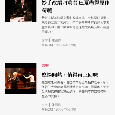
妙手改編四重奏 巴夏盡得原作
精髓
柴可夫斯基絃樂交響曲改編自第一號絃樂四重奏，
巴夏的改編非常成功，柴可夫斯基所有的迷人要素
盡在其中，第二樂章的低音提琴尤其具有點石成金
的魔力。
|
文字
陳國修
第163期 / 2006年07月號
音樂
悠揚圓熟，值得再三回味
更加難能可貴者，葛拉夫本身也是指揮老手，卻不
像若干大牌明星擺出肢體語言試圖主導樂團。他完
全信賴指揮王雅蕙的處理，樂團則不吝回報柔軟、
豐滿的支撐。
|
文字
陳國修
第162期 / 2006年06月號