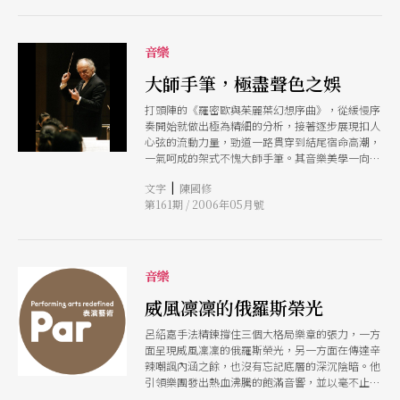
音樂
大師手筆，極盡聲色之娛
打頭陣的《羅密歐與茱麗葉幻想序曲》，從緩慢序
奏開始就做出極為精細的分析，接著逐步展現扣人
心弦的流動力量，勁道一路貫穿到結尾宿命高潮，
一氣呵成的架式不愧大師手筆。其音樂美學一向以
精純為尚，讓悠遊的音符自然歌唱，至於刻骨銘心
|
文字
陳國修
的表情則非詮釋重點。
第161期 / 2006年05月號
音樂
威風凜凜的俄羅斯榮光
呂紹嘉手法精鍊撐住三個大格局樂章的張力，一方
面呈現威風凜凜的俄羅斯榮光，另一方面在傳達辛
辣嘲諷內涵之餘，也沒有忘記底層的深沉陰暗。他
引領樂團發出熱血沸騰的飽滿音響，並以毫不止息
的無情衝擊力傳達鮮活戲劇，白熱化動量從頭到尾