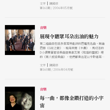
|
文字
陳國修
震驚全場。
第161期 / 2006年05月號
音樂
展現令聽眾耳朵出油的魅力
第二組曲目包括多首耳熟能詳的巴羅克名曲，無論
巴赫《G絃之歌》、帕海貝爾《卡農》、馬切洛的
D小調雙簧管協奏曲還是韋瓦第《和諧的靈感》裡
的《第八號協奏曲》，他們都奏出足以令聆者耳朵
出油的魅力。
|
文字
陳國修
第160期 / 2006年04月號
音樂
每一曲，都像金鑽打造的小宇
宙