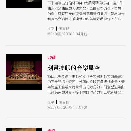
下半場演出舒伯特的降B大調鋼琴奏鳴曲，這是作
曲家器樂曲目的天鵝之歌，全曲寫得銷魂、冥想、
內省，具有無盡的旋律創意和夢幻情懷。蕾昂絲卡
雅彈出充滿催人落淚魅力的美麗歌唱線條，左右手
觸鍵晶瑩剔透，和聲紋理無比清晰，動態依然巨
|
文字
陳國修
大，精神內涵深不可測，一路迂迴所醞釀對人生的
第160期 / 2006年04月號
無限渴慕與依戀，使結尾的白熱化解決，情感力道
強勁到幾乎難以承受的地步。
音樂
刻畫亮眼的音樂星空
節目以理夏德．史特勞斯《查拉圖斯特拉如是說》
的序奏開場，短短一分鐘的樂段充滿爆棚能量，音
樂總監王雅蕙在尾聲做出巧妙分句，刻意塑造樂曲
已經結束的感覺。接下來的巴赫的第三號管絃樂組
曲，指揮設定的步調比較輕盈，品味偏向法國舞蹈
|
文字
陳國修
組曲，嚴謹德奧紋理雖非詮釋重點，卻也適切召喚
第159期 / 2006年03月號
當年萊比錫商展或齊瑪曼咖啡館的悠遊氛圍。
音樂