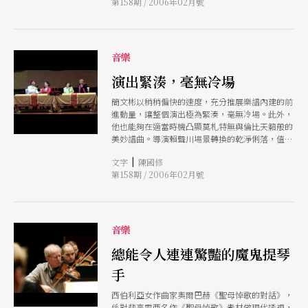
第158期 / 2006年02月號
劇，塑造得頗富深度。
音樂
演出緊湊，毫無冷場
簡文彬以稍稍偏快的速度，充分推展樂譜內建的前
進動量，讓整個演出極為緊湊，毫無冷場。此外，
他也能夠在適當時機凸顯莫札特無與倫比天籟般的
美妙譜曲。導演賴聲川場景轉換的乾淨俐落，值得
讚賞。開頭與結尾畫面一致的設計，頗具巧思。總
|
文字
陳國修
結來說，謔而不虐的喜趣動作，高品味的舞台構
第158期 / 2006年02月號
圖，水準亮麗的音樂表現，大多數觀眾應該可以心
滿意足歡欣離場。
音樂
總能令人連連驚豔的魔鬼提琴
手
西伯利亞女作曲家奧爾巴赫《聖母悼歌的對話》，
係對裴高雷西名作《聖母悼歌》素材做現代透視，