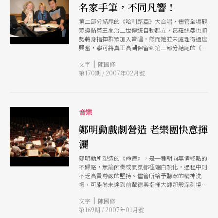
名家手筆，不同凡響！
第二部分結尾的《哈利路亞》大合唱，儘管全場觀
眾遵循英王喬治二世傳統自動起立，葛羅絲曼也順
勢轉身指揮群眾加入齊唱，然而她並未處理得過度
興奮，寧可將真正高潮保留到第三部分結尾的《阿
門》合唱，讓全曲格局增大，感人肺腑至深，名家
|
文字
陳國修
手筆的確不同凡響！
第170期 / 2007年02月號
音樂
鄭明勳戲劇營造 老樂團快意揮
灑
鄭明勳所塑造的《命運》，是一種朝向無情終點的
不歸路，無論節奏或氣氛都極端白熱化，過程中則
不乏高貴尊嚴的堅持。儘管所給予聽眾的精神洗
禮，可能尚未達到前輩德奧指揮大師那般深刻境
界，團員們卻毫無保留傳達出跟鄭明勳一起做音樂
|
文字
陳國修
的驚艷與喜樂。
第169期 / 2007年01月號