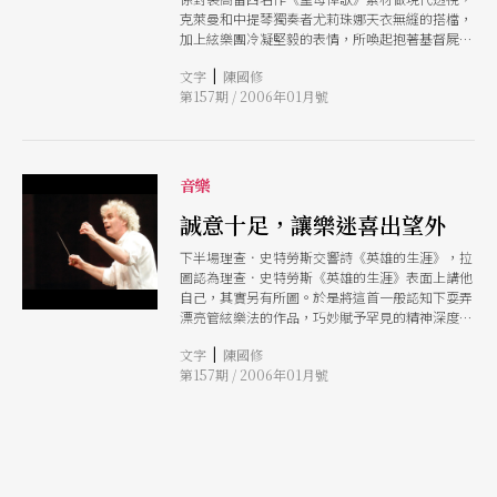
克萊曼和中提琴獨奏者尤莉珠娜天衣無縫的搭檔，
加上絃樂團冷凝堅毅的表情，所喚起抱著基督屍體
哭泣的聖母影像，感人肺腑。
|
文字
陳國修
第157期 / 2006年01月號
音樂
誠意十足，讓樂迷喜出望外
下半場理查．史特勞斯交響詩《英雄的生涯》，拉
圖認為理查．史特勞斯《英雄的生涯》表面上講他
自己，其實另有所圖。於是將這首一般認知下耍弄
漂亮管絃樂法的作品，巧妙賦予罕見的精神深度。
樂團在此充分展現天下無敵的氣勢，合奏精密度天
|
文字
陳國修
衣無縫，動態對比幅度寬廣，絃樂如歌，木管香
第157期 / 2006年01月號
醇，銅管似金，所有環節均無懈可擊。