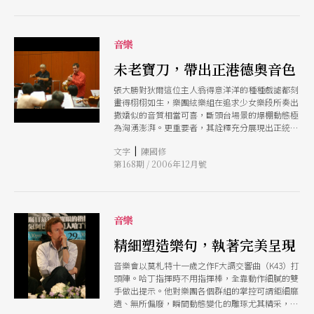
音樂
未老寶刀，帶出正港德奧音色
張大勝對狄爾這位主人翁得意洋洋的種種戲謔都刻
畫得栩栩如生，樂團絃樂組在追求少女樂段所奏出
撒嬌似的音質相當可喜，斷頭台場景的爆棚動態極
為洶湧澎湃。更重要者，其詮釋充分展現出正統德
國禁慾式的幽默，而非輕浮的嬉鬧。
|
文字
陳國修
第168期 / 2006年12月號
音樂
精細塑造樂句，執著完美呈現
音樂會以莫札特十一歲之作F大調交響曲（K43）打
頭陣。哈丁指揮時不用指揮棒，全靠動作細膩的雙
手做出提示。他對樂團各個群組的掌控可謂鉅細靡
遺、無所偏廢，瞬間動態變化的雕琢尤其精采，整