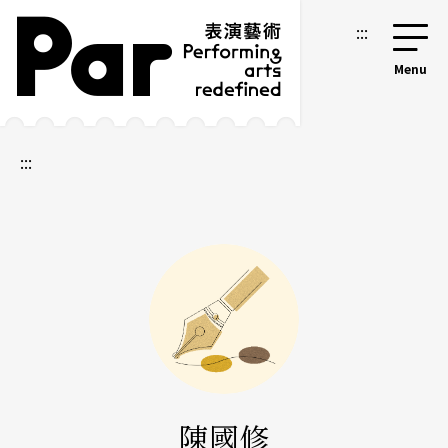
跳到主要內容區塊
網站導覽
:::
:::
陳國修