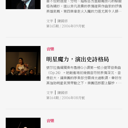
曼不但對速度、分句、踏板各方面艱難技巧的馴服
極為精妙，還以非凡高貴的表情提昇作曲家的抒情
英雄氣概，第四樂章走火入魔的力道尤其令人顫慄
不已。
|
文字
陳國修
第165期 / 2006年09月號
音樂
明星魔力，演出史詩格局
張莎拉擔綱獨奏布魯赫G小調第一號小提琴協奏曲
（Op.26）。她剛進場前幾個音符就表情深沉、音
像巨大，讓樂團的序奏部分顯得太過軟調，幸好在
其強勁明星氣質帶動之下，樂團迅即跟上腳步，意
境漸趨一致。整體而言演出了史詩般的格局，並非
|
文字
陳國修
宣洩哀愁浪漫情懷而已。
第164期 / 2006年08月號
音樂