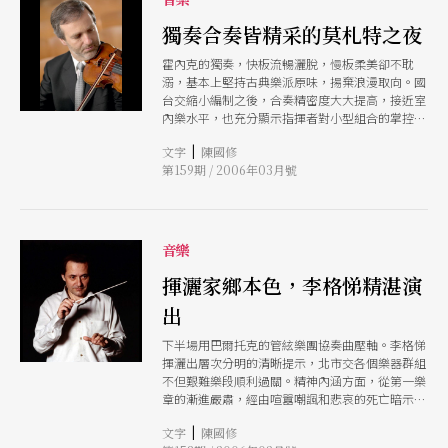
獨奏合奏皆精采的莫札特之夜
霍內克的獨奏，快板流暢灑脫，慢板柔美卻不耽
溺，基本上堅持古典樂派原味，揚棄浪漫取向。國
台交縮小編制之後，合奏精密度大大提高，接近室
內樂水平，也充分顯示指揮者對小型組合的掌控相
當得心應手。
|
文字
陳國修
第159期 / 2006年03月號
音樂
揮灑家鄉本色，李格悌精湛演
出
下半場用巴爾托克的管絃樂團協奏曲壓軸。李格悌
揮灑出層次分明的清晰提示，北市交各個樂器群組
不但艱難樂段順利過關。精神內涵方面，從第一樂
章的漸進嚴肅，經由喧囂嘲諷和悲哀的死亡暗示，
到第五樂章的肯定生命，李格悌以炫技卻不忘溫暖
|
文字
陳國修
表情的詮釋手法，把這齣從黑暗到光明的音響戲