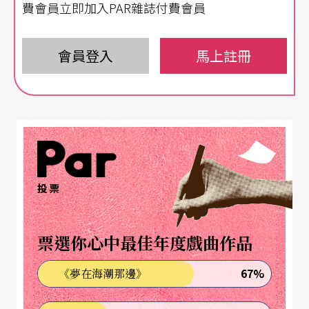
作，成了台灣媒體首次對舞蹈劇場作的詳盡報導。
費會員立即加入PAR雜誌付費會員
只可惜，當年鮑許沒來成，台灣觀眾和鮑許的密談
也僅止於紙上，不過從那次起，舞蹈劇場的風潮似
會員登入
馬上註冊
乎就在島內灑下一片種子，等待時機成熟，開出一
片片奇花異朵。
陶馥蘭作品為台灣舞蹈劇場濫觴
碧娜‧鮑許所代表的舞蹈劇場風潮，早期編舞家陶
投票
馥蘭的多面向舞蹈劇場可視為台灣的濫觴。編舞家
陶馥蘭於美國習舞期間，親賭了碧娜‧鮑許一九八
票選你心中最佳年度戲曲作品
四年在紐約演出的《藍鬍子—聽貝拉巴爾托克「藍
67%
《夢在海潮那邊》
鬍子公爵的城堡」的錄音》
Bluebear: While Listeni
ng to A Tape Recording of Bela Bartok's Opera--D