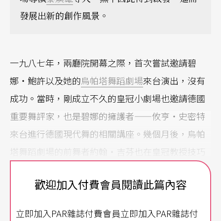
發展出新的創作風景。
一九八七年，兩廳院開幕之際，首次嘗試邀請碧
娜‧鮑許以及她的
烏帕塔舞蹈劇場
來台演出，沒有
成功。當時，剛成立不久的皇冠小劇場也邀請德國
重要舞評家，也是碧娜的擁護者——攸亨‧史密特
來台進行德國現代舞的相關講座。幾個月後，烏帕
塔舞蹈劇場的前舞者約翰‧吉芬也在皇冠教授技巧
課。當年尚未停刊的《文星》雜誌以封面故事的方
歡迎加入付費會員閱讀此篇內容
式大幅介紹了鮑許的舞蹈劇場，鮑許綜合舞蹈和劇
場藝術的觀念，以及她那廣受世界各地歡迎的舞
立即加入PAR雜誌付費會員立即加入PAR雜誌付