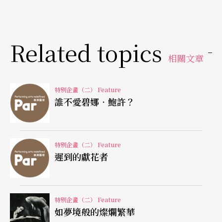
一九八九年的《愛麗絲遊園驚夢》，一九九○年的
獨舞《生日快樂》，一九九一年的《看海》，與馬
Related topics
汀尼、黎國媛共同構思演出的《三個乖張女人所撰
相關文章
寫的匪夷所思的女性論文》，都具有明顯的女性意
識。
特別企畫（二） Feature
誰不愛碧娜‧鮑許？
啟發後輩，帶動台灣新的舞蹈語言
九○年代，鮑許的魅力，讓出身戲劇，半途學舞的
特別企畫（二） Feature
遲到的獻花者
台灣編舞家伍國柱抱著「有一天或許可以進入碧
娜‧鮑許的舞團」的夢想前往德國留學，雖然這個
夢想並未實現，但他卻在德國埃森福克旺藝術學
特別企畫（二） Feature
如夢境般的燦爛繁華
院，找到自己編舞的潛能。二○○一年，伍國柱首