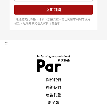
立即訂閱
劇場導演以作品向鮑許致敬
*通過遞交此表格，即表示您接受並同意已閱讀本網站的使用
條款，私隱政策和個人資料收集聲明。
跳出舞蹈界，鮑許也是台灣許多小劇場導演的精神
導師。一九九七年，河左岸編導黎煥雄以《
虛構飛
行
》重返劇場，宣稱將這部作品獻給碧娜‧鮑許。
:::
他說，這齣戲除了他一貫專擅的詩意語言特質，散
文般的對白讓觀眾沈溺在柔軟的空氣裡之外，作為
段落發展的音樂主題，以舞蹈劇場的表演方式，努
PAR 表演藝術雜誌
力複製模仿碧娜‧鮑許的舞蹈，只因為它讓自己有
關於我們
戀愛的感覺。而新生代劇場導演Baboo，亦在《時
聯絡我們
間之書》以及《疾病備忘》戲裡炮製鮑許的舞蹈片
廣告刊登
段，Baboo說，鮑許的舞蹈畫面對他而言就像是豐
電子報