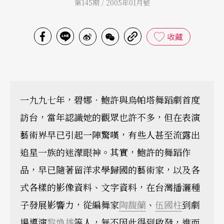
第145期 / 2005年01月號
收藏
一九九七年，碧娜‧鮑許與烏帕塔舞蹈劇首度
訪台，當年認識她的觀眾也許不多，但在表演
藝術界早已引起一陣驚嘆，有些人甚至流露出
追星一族的迷濛眼神。其實，鮑許的舞蹈作
品，早已隨著留洋求學歸國的藝術家，以及各
式各樣的影像資料、文字資料，在台灣播灑種
子發展影響力，從編舞家
陶馥蘭
、
伍國柱
到劇
場導演
黎煥雄
等人，無不因此得到啟發，進而