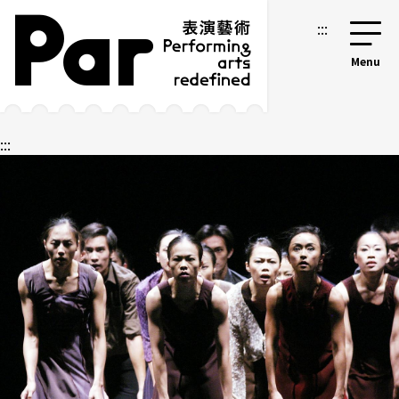
跳到主要內容區塊
網站導覽
:::
:::