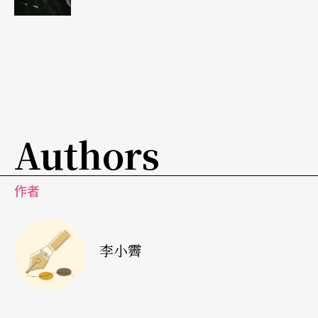
次和越界合作《花月正春風》，重複堆疊的編舞技
巧和語彙仍不脫碧娜的印象，然而去年的新作《在
高處》，已被舞評認為，是他這幾年來最成熟的一
支作品，不僅成熟而且令人驚喜，剝卸下他過去常
被批評「太像碧娜‧鮑許」的印象。不過，伍國柱
Authors
在編舞時常對舞者耳提面命的「技巧不重要，情緒
對了才重要」，或許可被視為鮑許名言「我在乎的
作者
是為何而動，而不是如何動」的再延伸。
三十舞蹈劇場的編舞者吳碧容自承作品受到鮑許很
李小霽
多的啟發，她認為鮑許對自己的影響與其說是技巧
性的，不如說是觀念上的啟蒙。鮑許作品擅用許多
生活式的動作，蒙太奇的拼貼手法，在在拓寬了舞