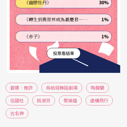
30%
《幽戀牡丹》
uke Bluebeard's Castle
（1977）與《穆勒咖啡館》
Café Müller
（1978）兩支舞作，對她之後創作影響
1%
《轉生到異世界成為嘉慶君—發現我的祖先是詐騙集團!?》
甚鉅。碧娜舞作中極為生活化的服裝與肢體語言，
1%
《赤子》
多焦混亂的場面，歇斯底里地跑步、擁抱、掙扎、
僵立與跌墜，極限主義式重複動作的編舞手法，都
投票看結果
出現在陶馥蘭於一九八八年推出的
《啊……！？》，呈現她對台灣解嚴後社會亂象的
感受。
碧娜．鮑許
烏帕塔舞蹈劇場
陶馥蘭
鮑許作品中一貫流露的女性關注，也成為陶馥蘭作
伍國柱
姚淑芬
黎煥雄
虛構飛行
品中一個確立的主題。一九八七年發表的《她
古名伸
們》，這齣以女性自覺的立場出發而編寫的舞作被
國內藝評稱為「為台灣舞蹈劃下新起點」。 之後，