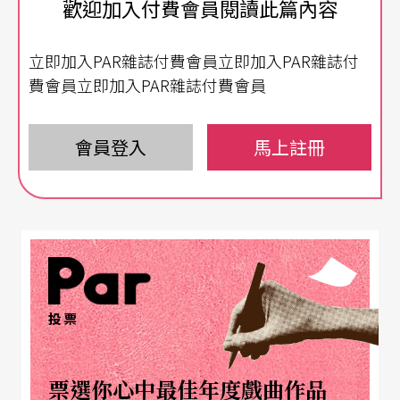
歡迎加入付費會員閱讀此篇內容
演員的表演瑕疵
立即加入PAR雜誌付費會員立即加入PAR雜誌付
就戲論戲，這次的演出整體而言，的確是有些瑕疵
費會員立即加入PAR雜誌付費會員
的。在演員方面，可能有票房與戲份上的考量，上
半場，新生代演員朱宏章所飾演的五號病人，向女
會員登入
馬上註冊
醫生講述自己的早年的生命故事，故事中的五號卻
由
金士傑
來飾演，外型與年齡都老成多了，似乎不
太合乎常理；連帶造成五號（金士傑）在巴黎遇上
江紅（
徐堰鈴
）之後，總讓人有種「老牛吃嫩草」
的感覺；同是徐堰鈴飾演的江紅，相較於五年前，
投票
現在則變得女性化多了，若此，似乎可以不必然是
六四學運流亡海外的學生，畢竟「六四」給世人的
票選你心中最佳年度戲曲作品