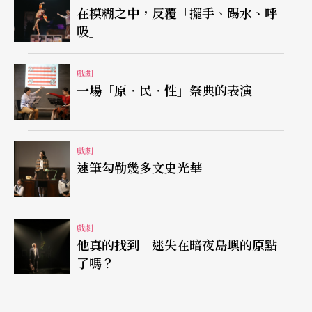
在模糊之中，反覆「擺手、踢水、呼
《如夢之夢》的劇本修改與海外演出、表演工作坊
吸」
與臺北藝大戲劇學院的下一步等等。
戲劇
五號病人最終是在諾曼第城堡的湖邊「看見自己」
一場「原．民．性」祭典的表演
的，如果說這就是他解開生命之謎的鑰匙，劇場界
或許也可以從這次的《如夢之夢》看見自己，不管
戲劇
是對於明星演員的迷思、製作與票房的動態平衡、
速筆勾勒幾多文史光華
教育劇場與商業劇場的建教合作等面向，獲得一些
啟示與再省思吧！
戲劇
他真的找到「迷失在暗夜島嶼的原點」
了嗎？
文字｜于善祿 國立臺北藝術大學戲劇系講師