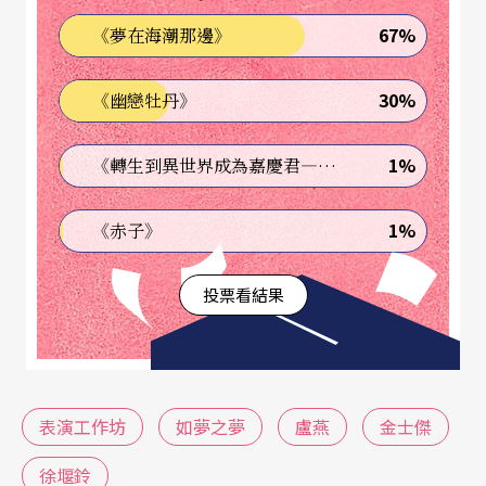
符號性與象徵意義很容易就把角色吃掉。另外，丁
67%
《夢在海潮那邊》
乃箏飾演的顧香蘭和湯志偉飾演的杜象伯爵，在戲
裡看起來扁平且疏離，也是極為可惜的。
30%
《幽戀牡丹》
飾演老年顧香蘭的
盧燕
，在劇中有一句台詞：「現
1%
《轉生到異世界成為嘉慶君—發現我的祖先是詐騙集團!?》
代人都沒什麼層次了」，一開場的醫院病房場景，
五個病人死掉四個，幾位慟失親友的家屬，其反應
1%
《赤子》
與言行，就表演而論，即屬沒有層次的，甚至是卡
投票看結果
通式的誇張演法，與全劇的情調很不搭合。另外，
像是台灣觀光客到巴黎餐廳點餐的一景，及五號與
江紅在諾曼第城堡裡被誤認為日本藝術家，看起來
就像表坊在《亂民全講》中「全球化」那場在飛機
表演工作坊
如夢之夢
盧燕
金士傑
客艙裡的戲一樣，玩著翻譯、誤譯、漏譯等語言遊
徐堰鈴