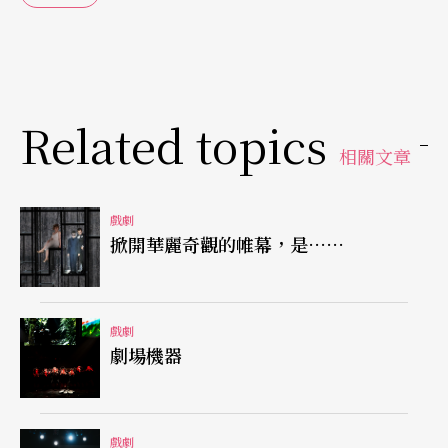
戲，就只是讓觀眾大笑。還有像杜象伯爵與其夫人
伊莎貝爾的爭吵，伯爵最後所表現出來的孩子氣與
過度情緒的反應，似乎也不太像是出入上海社交界
的法國駐上海領事。
Related topics
相關文章
不熟悉的「新」劇場
戲劇
平心而論，五年前在臺北藝術大學的演出，排練工
掀開華麗奇觀的帷幕，是……
作已經多在該校戲劇廳進行，熟練度不成問題，但
這次的製作根本就是一項不可能的任務，僅花了三
天便完成了整個改造國家戲劇院的技術工程，所有
戲劇
劇場機器
演員與舞台執行人員對這樣子的「新」劇場肯定是
不熟悉的，藝術成就或許尚差強人意，但我們仍然
可以有所期待，譬如國家戲劇院的更多可能性、
戲劇