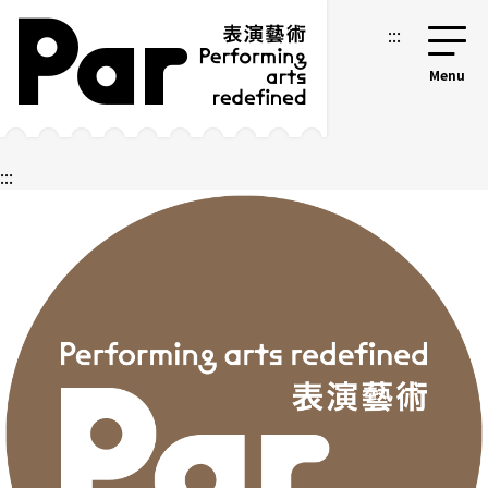
跳到主要內容區塊
網站導覽
:::
:::