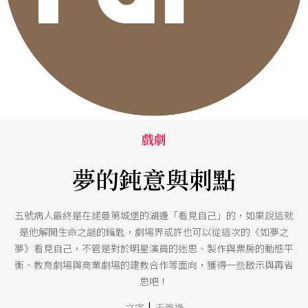
戲劇
夢的鈍意與刺點
五號病人最終是在諾曼第城堡的湖邊「看見自己」的，如果說這就
是他解開生命之謎的鑰匙，劇場界或許也可以從這次的《如夢之
夢》看見自己，不管是對於明星演員的迷思、製作與票房的動態平
衡、教育劇場與商業劇場的建教合作等面向，獲得一些啟示與再省
思吧！
|
文字
于善祿