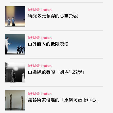
A
：
目前翻譯本給我的感覺還不到位，吳爾芙的小說
特別企畫 Feature
喚醒多元並存的心靈景觀
有點荒謬，也很受爭議，但在文學上的地位是很崇
高的，我希望劇本還有點文學的價值在裡面，而不
只是一個劇本。我希望我們的交流不只是一個表
特別企畫 Feature
演，應該更琢磨於文本，它在說的事情是潛意識裡
由外而內的低限表演
的，或是它說話的方式都不是我們平常講話的樣
子，是有寓意的，如果沒有經過再加工轉化，我覺
特別企畫 Feature
得是不合格的。鮑伯也是相當尊重文本的，如果變
由邊緣啟發的「劇場生態學」
動的話，必須要跟他討論過，他這部分還是蠻堅持
的，他不懂中文，所以他必須要知道這一段在英文
特別企畫 Feature
版裡是哪一段，演出跟文本的意義有時根本不一
讓藝術家相遇的「水磨坊藝術中心」
樣，例如我在獨白的時候，他會著重在我的聲音，