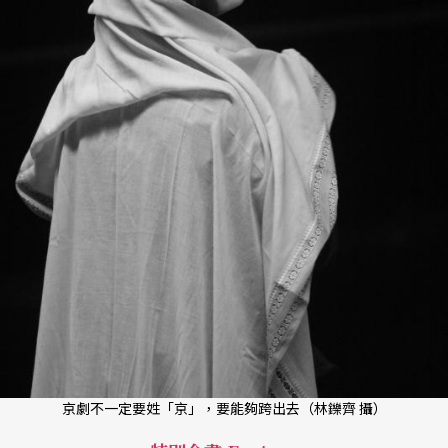
京劇不一定要姓「京」，要能夠跨出去（林鑠齊 攝）