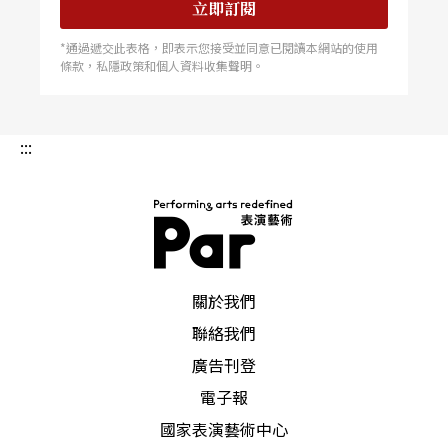
立即訂閱
磨得最久，磨了好幾天，那時候我剛拿到劇本就要
*通過遞交此表格，即表示您接受並同意已閱讀本網站的使用
上場排練，實在覺得很吃力，後來就有提詞才稍微
條款，私隱政策和個人資料收集聲明。
好一點。他不是要我丟本，而是我的個性就不是這
樣，什麼都不了解就叫我念詞，這我辦不到，所以
:::
那個時候會我一直想溝通。
Q
：從《樓蘭女》、《
金鎖記
》到《歐蘭朵》，對
PAR 表演藝術雜誌
關於我們
一個傳統戲曲的演員來說，不僅挑戰難度都很高，
聯絡我們
而且跨界的幅度都很大，妳如何將這些難題化為成
廣告刊登
長的動力？
電子報
國家表演藝術中心
A
：
我覺得這就好比一個人的成長，當他遇過很多問