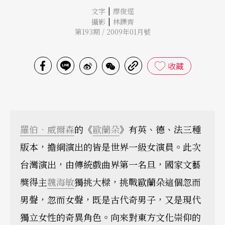
|
文字
廖俊逞
|
攝影
林鑠齊
第193期 / 2009年01月號
收藏
羅伯．威爾森
的《
歐蘭朵
》有英、德、法三種
版本，擔綱演出的皆是世界一級女演員。此次
台灣演出，由傳統戲曲界第一名旦，國家文藝
獎得主
魏海敏
獨挑大樑，挑戰歐蘭朵這個忽而
男聲，忽而女聲，既是古代奇男子，又是現代
獨立女性的奇異角色。向來對東方文化崇仰的