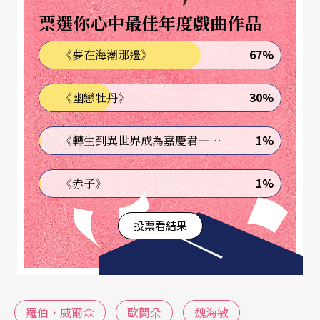
覺得非常難得，他不太可能為另外一個人排一個東
票選你心中最佳年度戲曲作品
方版的《歐蘭朵》，有可能我就是唯一的。這麼大
67%
《夢在海潮那邊》
的榮耀促使我要好好演。
30%
《幽戀牡丹》
我們明顯是兩個文化的合作，因此說老實話，在溝
通的過程中，即使有翻譯，我不太了解他的想法，
1%
《轉生到異世界成為嘉慶君—發現我的祖先是詐騙集團!?》
不知道他的底線在哪裡，也不知道他要如何來運用
我。京劇的表情、聲腔都是很豐富的，有很多是他
1%
《赤子》
沒有看到的，我本來想讓他知道我可以做到什麼，
投票看結果
然後他再來做個整合，所以一開始我提出很多可能
性給他。他也不是不急，而是因為這齣戲已經有很
多版本，他胸有成竹，我認為他也在考慮京劇的素
材，比如說有一場要表現青年歐蘭朵，我們就有很
羅伯．威爾森
歐蘭朵
魏海敏