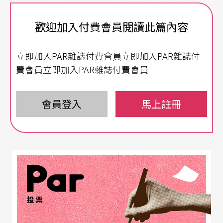
心的手法，一種「群」的，大家都可以參加的做
法，回到我們原來安全的模式；後來我發現他非常
歡迎加入付費會員閱讀此篇內容
堅持，當然因為他在全世界幾個版本的景幾乎都是
立即加入PAR雜誌付費會員立即加入PAR雜誌付
一樣的，只是由不同的人去演，所以變成我自己要
費會員立即加入PAR雜誌付費會員
去改變想法，調適自己，朝一個獨腳戲的方向去，
然後構思怎麼樣來演。
會員登入
馬上註冊
Q
：排戲過程中，因為導演一直在琢磨小細節，卻
沒有給明確的答案和方向，會感到挫折嗎？
A
：
我覺得還好。我的態度是比較正確的，一直覺得
投票
自己在學習。因為這是很多人都碰不到的機會，我