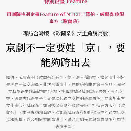
特別企畫 Feature
兩廳院特別企畫Feature of NTCH／羅伯．威爾森 喚醒
東方《歐蘭朵》
專訪台灣版 《歐蘭朵》女主角魏海敏
京劇不一定要姓「京」，要
能夠跨出去
羅伯．威爾森的《歐蘭朵》有英、德、法三種版本，擔綱演出的皆
是世界一級女演員。此次台灣演出，由傳統戲曲界第一名旦，國家
文藝獎得主魏海敏獨挑大樑，挑戰歐蘭朵這個忽而男聲，忽而女
聲，既是古代奇男子，又是現代獨立女性的奇異角色。向來對東方
文化崇仰的威爾森，如何透過京劇的寫意美學，打造東方版的《歐
蘭朵》？本刊專訪魏海敏，談她與威爾森在排戲過程中的跨文化交
流和衝擊，以及如何共同激盪出，融合京劇元素與意象劇場的獨特
表演美學。