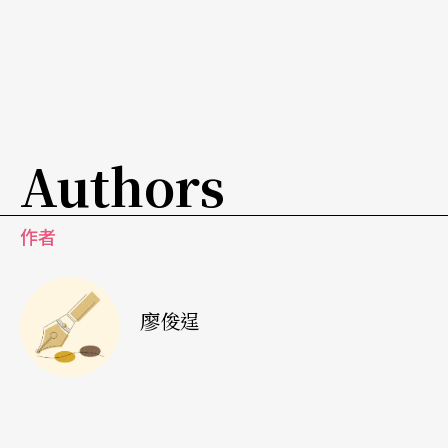
聲音跟動作形成什麼畫面，有什麼意涵，這都在他
的腦中。
另外，因為是戲曲，所以何時用念白，何時用唱
的，也是一個難題，我覺得這齣戲唱的方式要有很
Authors
大幅度的改變。京劇比較板式，快或慢的速度都是
固定的，這是我要突破的，需要很多的幫忙才行，
作者
我認為他會去處理這塊，但他會有很多破格，所以
很可能我們忙了大半天他卻把你破掉，所以到現在
我還在想要用什麼方式突顯京劇，也突顯聲音的部
廖俊逞
分。我在《樓蘭女》的聲音已經發展到另一個層次
了，《樓蘭女》有地域性，但是《歐蘭朵》沒有，
它有的是時代性，時間的流動，因此我想可以發揮