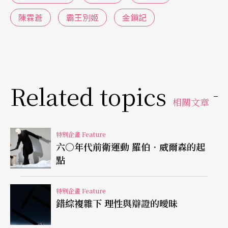
多的可能性，當時試了用劍、槍等京劇的東西，我
陳霖蒼
霸王別姬
金鎖記
覺得怪怪得，他也不喜歡，京劇就是太程式化了，
很樣板。後來我放棄用套用傳統的程式，改拿一根
竹棍子，比較貼切歐蘭朵年輕氣盛的模樣，感覺就
對了。像這樣慢慢大家一點點地來磨合，我不覺得
Related topics
他覺得他特別需要懂京劇的語言，因為歐蘭朵這角
相關文章
色是跨越時空、性別、中西方文化的，這樣的想法
特別企畫 Feature
也是我在過程中慢慢累積起來的。
六○年代前衛運動 羅伯．威爾森的起
點
特別企畫 Feature
Q
：從小說、劇本到戲曲，你認為在跨文化的轉譯
錯綜複雜下 理性與辯證的曖昧
上，可能遭遇的困難為何？