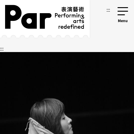
跳到主要內容區塊
網站導覽
:::
:::