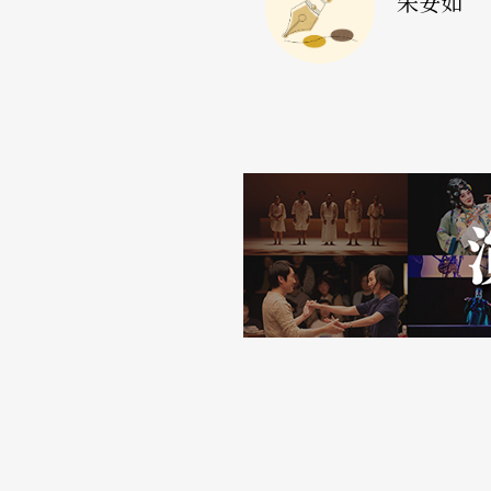
朱安如
de out的效果。比如說，『士兵』後退、退
像是從一個空間滑進另一空間，中間是滑翔的
如火如荼排練中的《最美的時刻》也是獨角戲
化高手的注視下，魏雋展感受到「最輕鬆的時刻
讓他獲得解構文本的新視角外；近年持續合作
教授林于竝曾經提點的表演概念「本身─變身
『我』，『變身』可能是『我演馬』，而我對
理想的狀態，是內在經歷的當下，同時在旁邊
又需要練習──像是你如何保持適當的距離觀
間距離的變化，讓觀眾可以產生不同的閱讀空
關，因為遠，代表你比它高，所以能夠把它看
的詮釋角度。」