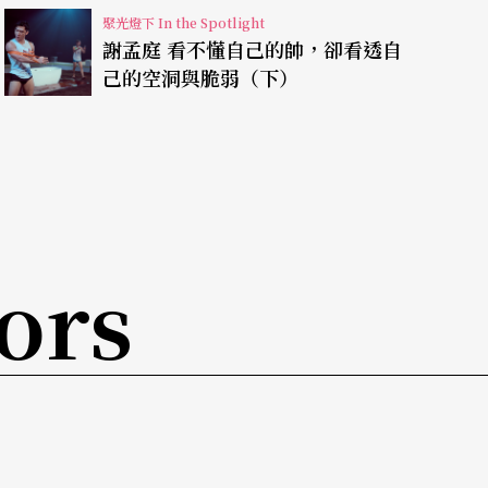
，是為了溝通而尋求的表達方法；他好奇自己可以
聚光燈下 In the Spotlight
謝孟庭 看不懂自己的帥，卻看透自
獨角戲的過程，他很重視如何找到編導架構，發揮
己的空洞與脆弱（下）
「透過solo，也越來越了解自己」。
港和導演林奕華合作《包法利夫人》，正巧碰上詹
導演手法，也影響他突破當時的表演觀，養成在獨
ors
空間底下的潛台詞。
，表演底子非常紮實的Jayanta（
江譚佳
驗徹底是場「表演的洗禮」：「Jayanta的肢
碰到他才知道，我根本沒有。因為長期學習默劇，
以更古老、更原始的邏輯，用身體做到fade in 或fa