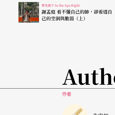
戲」之於魏雋展，正如同「默劇」或「偶戲」
聚光燈下 In the Spotlight
謝孟庭 看不懂自己的帥，卻看透自
擁有多少種表達方法，也從不自我設限。工作
己的空洞與脆弱（上）
自己在該階段「身上會的東西」，一次、兩次……
以身體經驗「本身─變身─隱身」的旅程
準備工作《巷子裡的女人》前，魏雋展前往香
瑞文的獨角戲演出，受到不少啟發。林奕華的
Auth
角戲中尋找批判性空間的習慣，看見不同段落
提及近年大量與不同導演的合作經驗，魏雋展表示
作者
彥
），是這兩年令他感受強烈的有趣導演，合作經
體柔軟如水，那種質感……我本來以為我有，
進行角色切換時我習慣cut in或cut out，但他