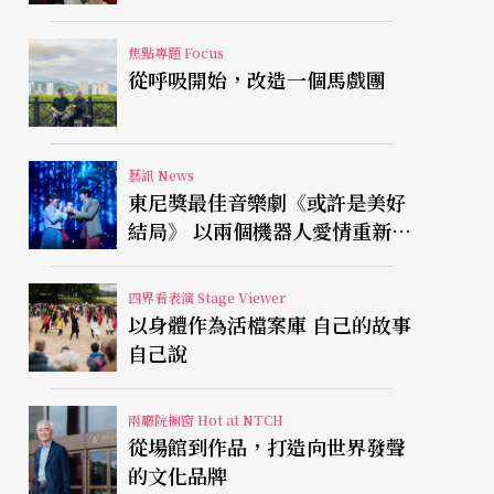
焦點專題 Focus
從呼吸開始，改造一個馬戲團
藝訊 News
東尼獎最佳音樂劇《或許是美好
結局》 以兩個機器人愛情重新凝
視有限人生
四界看表演 Stage Viewer
以身體作為活檔案庫 自己的故事
自己說
兩廳院櫥窗 Hot at NTCH
從場館到作品，打造向世界發聲
的文化品牌