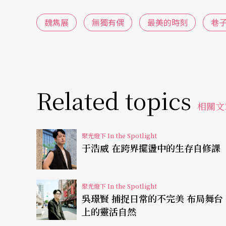
魏雋展
無獨有偶
最美的時刻
巷
做完第一次solo覺得「太過癮」的他，延伸
人》；而後因緣際會，本著「想和不同導演合
戲。
「一直做solo絕對是不小心的。每次演完，
Related topics
相關文
展沉默了一下，說：「與其說是對某種特定表
因為自己有東西想表達，常常覺得：為什麼我
聚光燈下 In the Spotlight
些痛苦，有時候會想：為什麼我要這樣感覺痛
于浩威 在跨界擺盪中的生存自修課
然後開始想要表達更多──觀眾看到，也會這
己？──我想要溝通，不一定有明確解答，但
聚光燈下 In the Spotlight
吳璟賢 捕捉日常的不完美 布局舞台
彼此漠不關心。每次solo其實都在解決某個
上的靈活自然
收；但solo必須消化到一個程度，給到百分