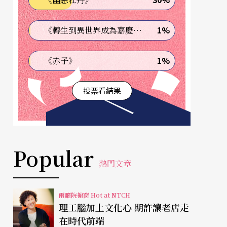
1%
《轉生到異世界成為嘉慶君—發現我的祖先是詐騙集團!?》
1%
《赤子》
投票看結果
Popular
熱門文章
兩廳院櫥窗 Hot at NTCH
理工腦加上文化心 期許讓老店走
在時代前端