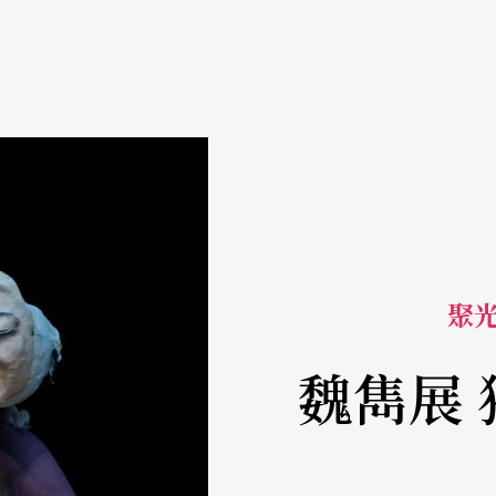
聚光燈
魏雋展