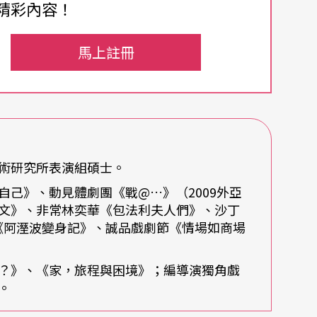
丑默劇團、同黨劇團，導演林奕華、符宏征、馬照
精彩內容！
的夥伴們共組「三缺一劇團」，「用自己的觀點」
馬上註冊
兼顧劇團風格與收支營運等層面。而近年他讓人印
漢字寓言：未來系青年觀點報告》的《罰》──則
獨角戲，透過他編、導、演兼善的過人才華與個人
藝術研究所表演組碩士。
自己》、動見體劇團《戰@…》（2009外亞
文》、非常林奕華《包法利夫人們》、沙丁
，表演組研究生在著手進行畢業製作前，必先完成
團《阿溼波變身記》、誠品戲劇節《情場如商場
受校內毋須顧慮票房壓力的自由空間，偷偷給自己
式敘事，然後串連而成。他說：「現在回頭看，當
飽？》、《家，旅程與困境》；編導演獨角戲
試，很珍貴，才能開始感覺。第一個solo，這樣
。