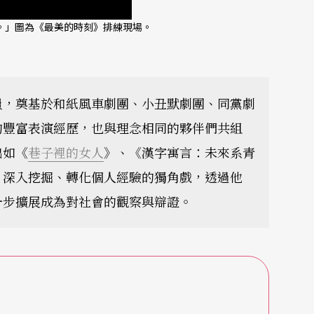
。」圖為《最美的時刻》排練現場。
員，奠基於和紙風車劇團、小丑默劇團、同黨劇
的豐富表演經歷，也與理念相同的夥伴們共組
出如《
巷子裡的女人
》、《漢字寓言：未來系青
，深入挖掘、轉化個人經驗的獨角戲，透過他
一步擴展成為對社會的觀察與辯證。