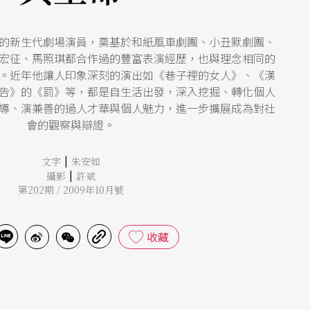
的新生代劇場演員，奠基於和紙風車劇團、小丑默劇團、
宏征、馬照琪都合作過的豐富表演經歷，也與理念相同的
。近年他讓人印象深刻的演出如《巷子裡的女人》、《漢
告》的《罰》等，都是自生活出發，深入挖掘、轉化個人
導、演兼善的過人才華與個人魅力，進一步擴展成為對社
會的觀察與辯證。
|
文字
朱安如
|
攝影
許斌
第202期 / 2009年10月號
收藏