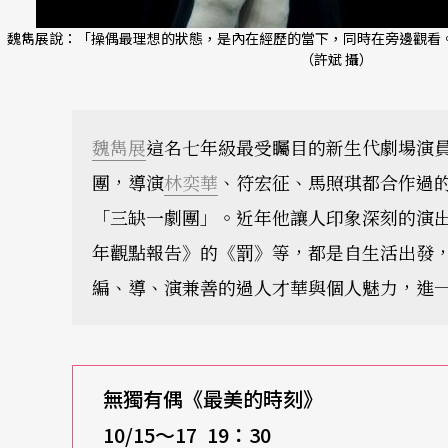
魏雋展說：「操偶最理想的狀態，是內在經歷的當下，同時在旁邊觀看
（許斌 攝）
魏雋展
這名七年級最受矚目的新生代劇場演
團，導演
林奕華
、符宏征、馬照琪都合作過
「三缺一劇團」。近年他讓人印象深刻的演
年觀點報告》的《罰》等，都是自生活出發
編、導、演兼善的過人才華與個人魅力，進
無獨有偶《最美的時刻》
10/15
～17 19：30