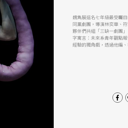
魏雋展這名七年級最受矚目
同黨劇團，導演林奕華、符
夥伴們共組「三缺一劇團」
字寓言：未來系青年觀點報
經驗的獨角戲，透過他編、