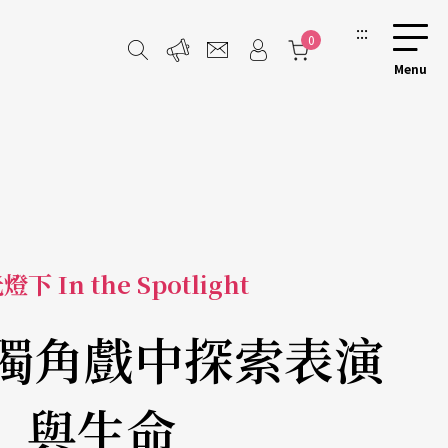
:::
0
下 In the Spotlight
 獨角戲中探索表演
與生命