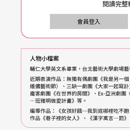
的新生代劇場演員，奠基於和紙風車劇團、小
閱讀完整
琪都合作過的豐富表演經歷外，也與理念相同
會員登入
發表「這世界不只是這樣而已」的創作，同時
象深刻的好評演出──《巷子裡的女人》、《
都是自生活出發，深入挖掘、轉化個人經驗的
魅力，進一步擴展成為對社會的觀察與辯證。
人物小檔案
輔仁大學英文系畢業，台北藝術大學劇場
投入獨角戲，因為「對自己很感興趣」
近期表演作品：無獨有偶劇團《我是另一個
維儂藝術節）、三缺一劇團《大家一起寫訃
第一齣獨角戲，起因於就讀台北藝術大學期間
龐客劇團《在世界的房間》、Ex-亞洲劇
一齣「單人表演」的課業要求。魏雋展充分享
—班雅明做愛計畫》等。
功課：放膽去做「如何變身」，練習以不同形
編導作品：《女孩好餓─我到底哪裡吃不
時很青澀，很多想法沒想透；但有那樣的機會去
作品《巷子裡的女人》、《漢字寓言—罰》
的空間很重要。」