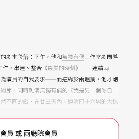
成的劇本段落；下午，他和
無獨有偶
工作室劇團導
工作，串連、整合《
最美的時刻
》──連續兩
作為演員的自我要求──而這緣於兩週前，他才剛
藝術節，同時軋演無獨有偶的《我是另一個你自
截然不同的戲，在廿三天內，連演四十六場的大挑
就把場子拿下來的演員』。」這名七年級最受矚目
費會員 或 兩廳院會員