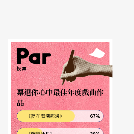
投票
票選你心中最佳年度戲曲作
品
67%
《夢在海潮那邊》
30%
《幽戀牡丹》