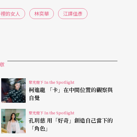
子裡的女人
林奕華
江譚佳彥
校內演出內容與長度，於校外發表成為《巷子裡的女
作」的心情，「誤打誤撞」，連續接下其他獨角
都覺得太累了，不要再做了！」語畢大笑之後，魏雋
章
現方式有興趣，還不如說是『對自己很感興趣』。
長成這樣？陳腔濫調一點的說法是，因為自己有一
聚光燈下 In the Spotlight
苦？接觸較具批判性的理論之後，就會思考更多，
柯進龍 「卡」在中間位置的觀察與
自覺
樣感覺嗎？你怎麼看我這個樣子？又怎麼看你自
過程會出現一種衝動，讓人感覺比較像活著，而非
聚光燈下 In the Spotlight
孔玥慈 用「好奇」創造自己當下的
議題，每齣戲都如此，只是有些戲不一定來得及吸
「角色」
之一百二，才有辦法站在觀眾面前演出。」「獨角