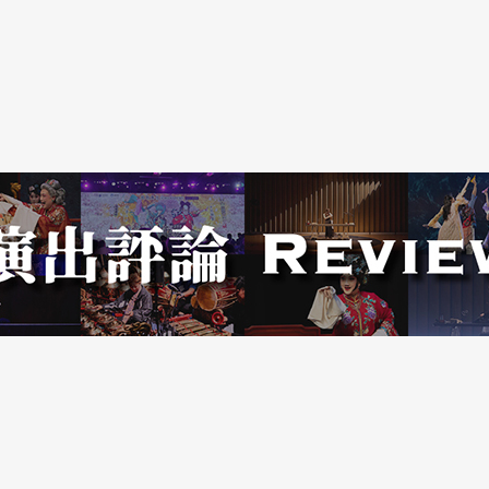
、退，非常緩慢地轉身……然後，『老虎』出現──
過程，本身就有一種力量。」
，但不同於以往編、導、演全靠自己，在兩名視覺
」。導演BABOO對於舞台氛圍、流動的敏感，
的偶戲導演鄭嘉音，也帶領他再次思考研究所指導
─隱身」：「從最表面的字義來說，『本身』是
『隱身』第一時間的聯想，就是『操偶』。操偶最
觀看，其中存在一個空間──那空間非常有趣，而
看角色，進而選擇某個時機身處其中。演員和角色
間；比如嘲諷、刻版的東西，常和角色的距離有
得扁平──經由這種過程，觀眾自然得到兩個不同