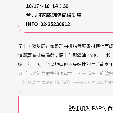
10/17
～18 14：30
台北國家戲劇院實驗劇場
INFO
02-25230812
早上，魏雋展在家整理由排練發展素材轉化而
演鄭嘉音排練偶戲；晚上則與導演BABOO一起
週，每一天，他以規律但不失彈性的生活節奏
以「比從前更嚴格的規律性」，完成在亞維儂
己》與動見体劇團的《戰》──每天表演兩齣
戰。
「每天上場前，我對自己說：要當那個『上場
歡迎加入 PAR付