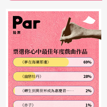
度。當時的藝術界形成「青年風格」（Der Jugends
til）與「
表現主義
」（Expressionism）等；在音樂
上則有「第二維也納樂派」，在圓舞曲之外，邁向
新的音樂之路。
投票
藝術與音樂的表現主義
票選你心中最佳年度戲曲作品
十九世紀中葉法國文學掀起一股頹廢風潮（Décade
69%
《夢在海潮那邊》
nce），此時許多不同的文學家、哲學家開始重新審
28%
《幽戀牡丹》
視死亡的事實，並喜愛這大自然的現象。頹廢風潮
並非針對死亡的害怕或嚮往，而是坦然面對死亡，
2%
《轉生到異世界成為嘉慶君—發現我的祖先是詐騙集團!?》
並視這一切為解脫。這股著迷於衰敗滅亡之「美」
的風潮一直延續到廿世紀初，也在德國文學及其他
1%
《赤子》