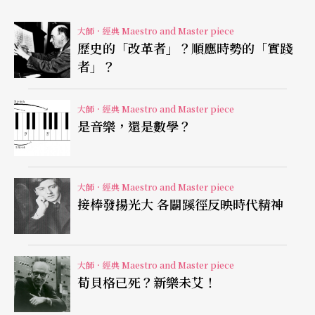
n-Auguste Hervé）在巴黎「獨立沙龍」（Salon de
s Indépendants）舉辦展覽，以學院寫實主義風格
大師．經典 Maestro and Master piece
歷史的「改革者」？順應時勢的「實踐
呈現對自然的研究，並出現表現主義的新風格。德
者」？
國方面，當時成立了兩個與表現主義有關的藝術團
體，分別是以諾爾德（Emil Nolde，1867-1956）
大師．經典 Maestro and Master piece
是音樂，還是數學？
為首的「橋派」（Die Brücke）與康丁斯基（Wassil
y Kandinsky，1866-1944）為首的「藍騎士」（De
r Blaue Reiter）。而「表現主義」這個名詞則是於
大師．經典 Maestro and Master piece
一九一一年在德國出現，由一位德國音樂家、藝術
接棒發揚光大 各闢蹊徑反映時代精神
評論家華登（Herwarth Walden，1878-1941）在他
創辦的前衛藝術雜誌《風暴》
Der Sturm
中，用來形
大師．經典 Maestro and Master piece
容一九○五年以後由當地藝術團體所引領的風格。
荀貝格已死？新樂未艾！