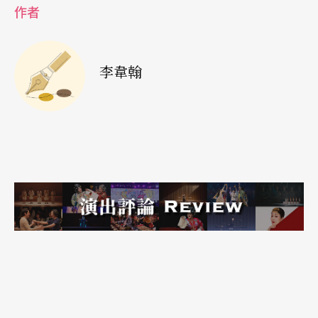
作者
明音樂上的使用情形，同時也指出這個名詞，在音
樂的運用乃是基於它和繪畫所追求的精神是一致
的，從內在的最深層去探索藝術的本質。簡而言
李韋翰
之，表現主義就是將想表現的某種「理想」（ide
a）或「氣氛」（atmosphere），不受限制盡情
地、強烈地表現出來。所以，這時期的歌曲沒有浪
漫派的優美線條，而經常是表現心理上的矛盾或意
識上的交錯狀態。表現主義的音樂創作在旋律上經
常有大跳的進行，樂曲結構憑著作曲家自己的觀
念，因此傾向非調性的音樂。
率先走入自由無調創作的
荀貝格