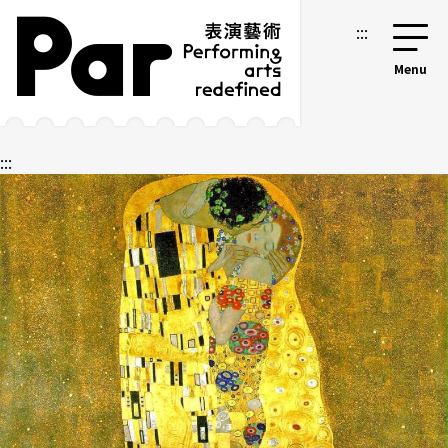
跳到主要內容區塊
網站導覽
:::
:::