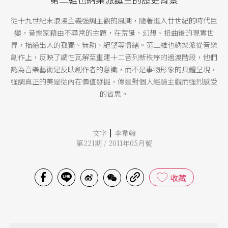
從十九世紀末浪漫主義強調主觀的風潮，隨著進入廿世紀的時代巨
變，音樂家藉由不尋常的主題，在荒誕、幻想、扭曲後的現實世
界，描繪出人的孤獨、無助、絕望等情緒。第二維也納樂派從音樂
創作上，反映了調性瓦解至重建十二音列新秩序的過渡階段，他們
認為音樂藝術是反映創作者的意識，而不是事物形象的具體呈現，
強調真正的美是從內在價值發掘，傳達對個人經驗主觀而強烈感受
的省思。
|
文字
李韋翰
第221期 / 2011年05月號
收藏