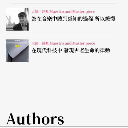
「表現主義」為廿世紀初的一種文學與藝術運動，
主張表現真實主觀或內在現實，實則是對藝術和社
大師．經典 Maestro and Master piece
為在音樂中聽到感知的過程 所以緩慢
會中既有形式和傳統的一種反抗，又以視覺藝術發
展為主力。表現主義突顯的是精神世界的深隱之
處，而這與先前印象主義捕捉外部世界的光影色彩
大師．經典 Maestro and Master piece
在現代科技中 發現古老生命的律動
相反。表現主義的創作常常源於內心強烈的衝動，
以象徵手法對現實進行變形、抽象或誇張化，作品
中的人物，往往處於難以解脫的內心衝突、焦慮和
恐懼之中。雖然表現主義始於
繪畫
，但它追求的目
標及精神也呈現在其他藝術領域。表現主義在音樂
上以一九一九年德國音樂學家謝霖（Arnold Scheri
Authors
ng，1877-1941）的論文《音樂的表現主義運動》
D
ie expressionistische Bewegung in Musik
，詳細說