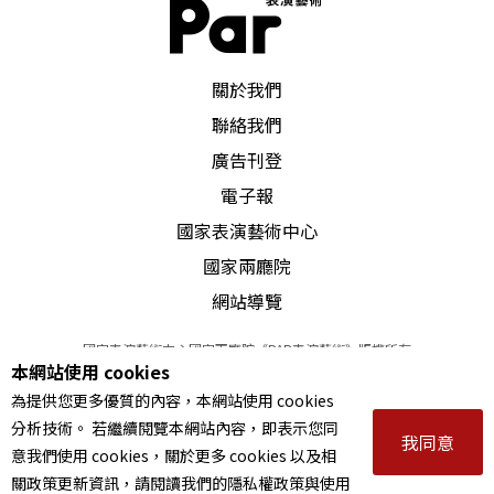
受到表現主義的影響，試圖從音樂作品中傳達人類
PAR 表演藝術雜誌
對戰爭與工業化社會的多重疏離情緒。荀貝格在當
關於我們
時因為發展新音樂，受到的評價褒貶皆具，卻也開
聯絡我們
啟了他的知名度，吸引更多志同道合的音樂家。
廣告刊登
電子報
自學有成的荀貝格從未進過正式音樂院，在他廿歲
國家表演藝術中心
時，遇到亦師亦友的策姆林斯基，在音樂創作上才
國家兩廳院
真正發揮其影響力，後來他也與其妹瑪蒂德．策姆
網站導覽
林斯基（Mathilde Zemlinsky，1877-1923）結褵。
國家表演藝術中心國家兩廳院《PAR表演藝術》版權所有
本網站使用 cookies
一九○三年，荀貝格在維也納開設私人作曲課程，
©
2022
Performing arts redefined. All Rights Reserved
為提供您更多優質的內容，本網站使用 cookies
統一編號 Tax Id number 00973926
包括後來與他共組「第二維也納樂派」的
魏本
（Ant
分析技術。 若繼續閱覽本網站內容，即表示您同
本站所提供相關演出資訊，如有異動應以主辦單位公告為準。
我同意
on Webern，1883-1945）與
貝爾格
（Alban Ber
意我們使用 cookies，關於更多 cookies 以及相
服務條款
｜
隱私權聲明
｜
著作權聲明
關政策更新資訊，請閱讀我們的隱私權政策與使用