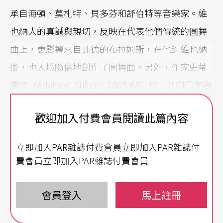
承自海頓、莫札特、貝多芬和舒伯特等音樂家。維
也納人的真誠與親切，反映在代表他們傳統的圓舞
曲上，更影響來自北德的布拉姆斯，在他到維也納
後，也入境隨俗地創作了圓舞曲。另外，作家史蒂
弗特（Adalbert Stifter，1805-68）於一八四○年間
寫下對維也納初次的印象：在他眼中，維也納是一
歡迎加入付費會員閱讀此篇內容
座綠意盎然的美麗城市，充滿魅力，卻又具矛盾性
質；危險、機會、骯髒與美麗並存。而這也是維也
立即加入PAR雜誌付費會員立即加入PAR雜誌付
納當時的寫照，至「世紀末」（fin de siècle），這
費會員立即加入PAR雜誌付費會員
種糾葛複雜的情緒，更真實呈現在藝術音樂界。
會員登入
馬上註冊
「世紀末」一詞除了代表十九世紀九○年代，也代
表當時直至第一次世界大戰的一種頹廢的生活態