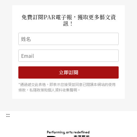
在德國表現主義的「藍騎士」畫派中，出現了一位
廿世紀重要作曲家——荀貝格（Arnold Schönber
免費訂閱PAR電子報，獲取更多藝文資
訊！
g，1874-1951）。荀貝格因建立新音樂而備受矚
目，但常被忽略他亦擁有大量的畫作。雖然荀貝格
的繪畫技巧不足以與同畫派其他成員相比，但畫作
中強烈反映出表現主義的特色也深獲康丁斯基的讚
賞。在表現主義氛圍的影響下，荀貝格與策姆林斯
立即訂閱
基（Alexander von Zemlinsky，1871-1942）等年
*通過遞交此表格，即表示您接受並同意已閱讀本網站的使用
條款，私隱政策和個人資料收集聲明。
輕的作曲家們於一九○四年組成「創樂協會」（Ver
einigung schaffender Tonkünstler），他們推展新
音樂，並演出不少前衛性的作品。荀貝格率先拋開
:::
傳統調性系統的語法，進入自由無調（free atonalit
y）的創作。一九○八至一九二三年間，荀貝格更是