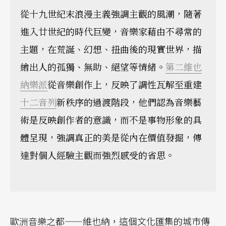
從十九世紀末浪漫主義強調主觀的風潮，隨著
進入廿世紀的時代巨變，音樂家藉由不尋常的
主題，在荒誕、幻想、扭曲後的現實世界，描
繪出人的孤獨、無助、絕望等情緒。
第二維也
納樂派
從音樂創作上，反映了調性瓦解至重建
十二音列
新秩序的過渡階段，他們認為音樂藝
術是反映創作者的意識，而不是事物形象的具
體呈現，強調真正的美是從內在價值發掘，傳
達對個人經驗主觀而強烈感受的省思。
歐洲音樂之都——維也納，這個文化匯集的城市傳