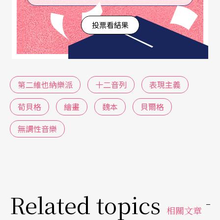
藝術中形成巨大的潮流，在世紀末形成了「青年風
投票看結果
格」。此一風潮席捲歐陸各國，主要宗旨是破除藝
術與工藝的陳規。「青年風格」的名稱源自一本於
一八六六年在慕尼黑創刊、專門刊載「新藝術」設
計作品的《青年》
Die Jugend
雜誌，一九○○年後
第二維也納樂派
十二音列
表現主義
青年風格的發展主要是建築和裝飾藝術，其重要畫
荀貝格
繪畫
魏本
貝爾格
家包括在奧地利被稱為「維也納分離派」（Vienna
無調性音樂
Secession）的著名畫家克林姆（Gustav Klimt，18
62-1918）。他倡導新的理念，反對守舊並主張藝術
創作與生活結合，強調藝術的實用性、審美性與裝
飾性，這種風格持續到第一次世界大戰爆發。同期
Related topics
一九○一至○八年間，來自法國的畫家何維（Julie
相關文章