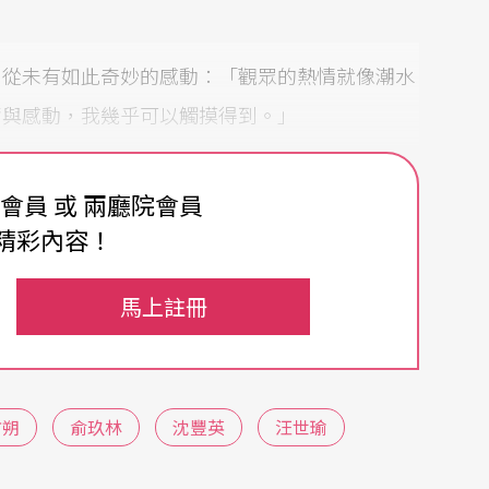
勇從未有如此奇妙的感動：「觀眾的熱情就像潮水
奮與感動，我幾乎可以觸摸得到。」
代時空的脆薄文化，極為精緻卻又極易湮滅，只能
費會員 或 兩廳院會員
護，就如白先勇對於崑曲的守護，青春版《牡丹
精彩內容！
被找到」。
馬上註冊
一齣戲而已，而是一次絕無僅有的「創造性的動
和白先勇聊天時提到：要創造一種風格，一種品味
必十齣，起碼也要有三齣吧。
方朔
俞玖林
沈豐英
汪世瑜