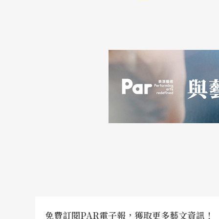
造出代表那個年代的美學觀。戲曲走到了二十
「尊重傳統，但不因循傳統；利用現代，但不
白先勇說，製作青春版崑曲，確實給自己出了
崑曲太精緻了，有一定的高度，加入任何元素
製作青春首部曲《牡丹亭》時，白先勇就給青
代，但不濫用現代。」白先勇認為，要讓崑曲
合互取所長是策略，白先勇說，大陸有最好的
《牡丹亭》製作群樊曼儂、王童、林克華、王
重要因素。
青春版美學的建立，則是白先勇思考的另一重
免費訂閱PAR電子報，獲取更多藝文資訊！
作及看過的《牡丹亭》版本，花神那段不是穿