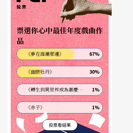
投票
票選你心中最佳年度戲曲作
品
67%
《夢在海潮那邊》
30%
《幽戀牡丹》
1%
《轉生到異世界成為嘉慶君—發現我的祖先是詐騙集團!?》
1%
《赤子》
投票看結果