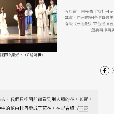
五年前，白先勇手持牡丹花
其實，自己的後院也有最美
春版《玉簪記》來台巡演宣
還要再接再
觀眾的歡呼。（許培鴻 攝）
過去，我們只推開前窗看到別人種的花，其實，
手中的花由牡丹變成了蓮花，在青春版《
玉簪