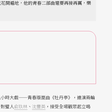
已花開遍地，他的青春二部曲還要再接再厲，樂
九小時大戲——青春版崑曲《牡丹亭》，連演兩輪
一對璧人
俞玖林
、
沈豐英
，接受全場觀眾起立喝