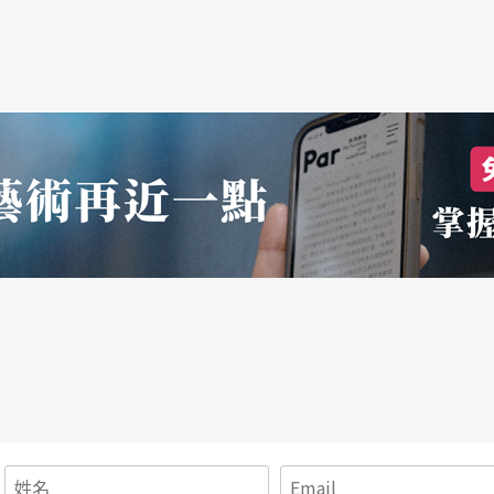
一世紀，它的美學觀又該如何建立？
濫用現代。」
大難題，有些地方戲曲「滑點邊」還可以被接受，
都得小心翼翼。
春版定了調：「尊重傳統，但不因循傳統；利用現
青春再現，就要有符合現代新的製作觀念，兩岸結
崑曲演員，而台灣近三十年來劇場成績則勝出，
孟超等都是頂尖的，是青春版文化工程可以成功的
點。他以《牡丹亭．驚夢》花神為例，過去由他製
得像宮女，手中拿著塑膠花搖呀搖，就是生旦淨末