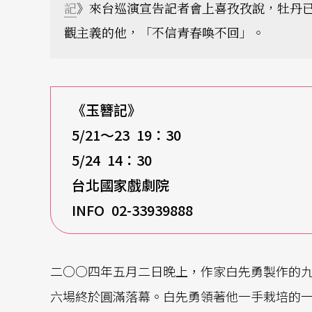
記
》來台巡演宣告記者會上喜孜孜說，牡丹
觀主義的他，「不信青春喚不回」。
《玉簪記》
5/21
～23 19：30
5/24 14
：30
台北國家戲劇院
INFO 02-33939888
二○○四年五月二日晚上，作家白先勇製作的
六場終於圓滿落幕。白先勇領著他一手栽培的