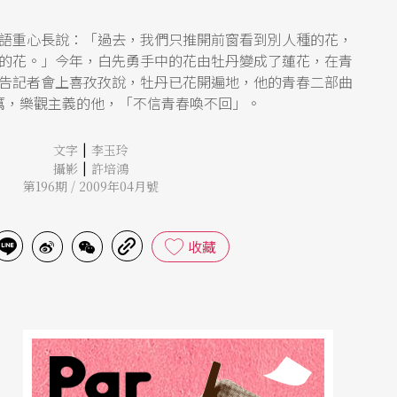
語重心長說：「過去，我們只推開前窗看到別人種的花，
的花。」今年，白先勇手中的花由牡丹變成了蓮花，在青
告記者會上喜孜孜說，牡丹已花開遍地，他的青春二部曲
厲，樂觀主義的他，「不信青春喚不回」。
|
文字
李玉玲
|
攝影
許培鴻
第196期 / 2009年04月號
收藏