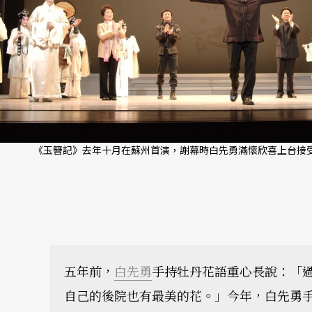
《玉簪記》去年十月在蘇州首演，謝幕時白先勇滿懷欣喜上台接受
五年前，
白先勇
手持牡丹花語重心長說：「
自己的後院也有最美的花。」今年，白先勇