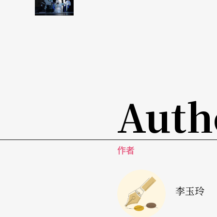
白先勇意識到崑曲背後深厚的文化意義，文學
多少高峰迭起，到了明清已進入成熟期；就音
曲藝術可說是集文學、音樂、舞蹈大成，要舉
「可是，這個古老劇種就像放在角落已蒙塵的
Auth
靜止不動，一個活的傳統一定是流動的，雖有
的化石，成為一灘死水。」
白先勇感慨：看
汪世瑜
、
張繼青
、蔡正仁、
岳
作者
動，但他開始憂心，崑曲演員老了，觀眾也老
浪漫愛情神話，呈現的應是無限春色，而不是
李玉玲
白先勇舉「一代伶王」梅蘭芳為例，能夠受到