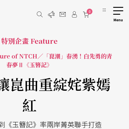
:::
0
特別企畫 Feature
ure of NTCH／「崑潮」春湧！白先勇的青
春夢Ⅱ《玉簪記》
 讓崑曲重綻姹紫嫣
紅
到《玉簪記》率兩岸菁英聯手打造