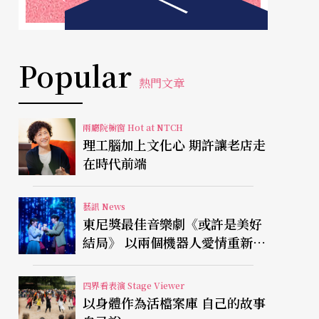
Popular
熱門文章
兩廳院櫥窗 Hot at NTCH
理工腦加上文化心 期許讓老店走
在時代前端
藝訊 News
東尼獎最佳音樂劇《或許是美好
結局》 以兩個機器人愛情重新凝
視有限人生
四界看表演 Stage Viewer
以身體作為活檔案庫 自己的故事