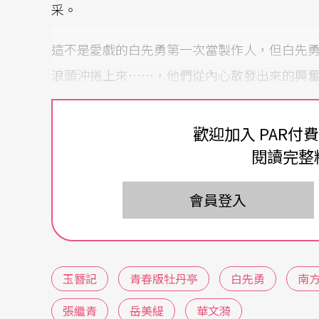
采。
這不是愛戲的白先勇第一次當製作人，但白先
浪頭沖捲上來……，他們從內心散發出來的興
《文化苦旅》作者余秋雨曾說，有一些遠離當
歡迎加入 PAR付
靠幾個文化人敏感的心、纖弱的手小心翼翼守
閱讀完整
亭》讓「一條貫穿四百年的集體審美纜索終於
會員登入
作家
南方朔
則認為，青春版《牡丹亭》不只是
員」，把即將消失的事物，重新找回人間。他
習慣，甚至是一種「再創造」的心態，縱使不
玉簪記
青春版牡丹亭
白先勇
南
再接再厲二部曲，不信崑曲青春喚不回
張繼青
岳美緹
華文漪