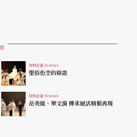
人」白先勇，雖然從未開出支票，是否會製作出青
驚人，青春版《牡丹亭》在台首演近五年，不但演
，青春二部曲《玉簪記》也將於五月下旬來台公
章
去，我們只推開前窗看到別人種的花，其實，自己
特別企畫 Feature
花由牡丹變成了蓮花，在青春版《玉簪記》來台巡
聖俗色空的辯證
他的青春二部曲還要再接再厲，樂觀主義的他，
特別企畫 Feature
岳美緹、華文漪 傳承絕活精藝再現
《遊園驚夢》，崑曲就在白先勇易感的心靈佔有一
單純偏愛崑曲而已，而是源於一種對於文化認同破