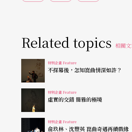
被南方朔稱許為讓古典戲曲復活的「現代製作
春三部曲，但年過七十的他，耐力和活力卻是
遍兩岸三地和歐美達一百六十場左右；五年後
Related topics
演。
相關文
五年前，白先勇手持牡丹花語重心長說：「過
特別企畫 Feature
的後院也有最美的花。」今年，白先勇手中的
不探幕後，怎知崑曲情深如許？
演宣告記者會上喜孜孜說，牡丹已花開遍地，
「不信青春喚不回」。
特別企畫 Feature
虛實的交錯 簡雅的極境
九歲在上海美琪大戲院欣賞梅蘭芳、俞振飛的
席之地。但白先勇強調，製作青春版絕不只是
特別企畫 Feature
碎、漂泊的焦慮。
俞玖林、沈豐英 崑曲奇遇再續戲緣