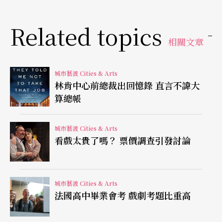
《奧林匹斯山》讓楊．法布爾盡情揮灑舞台調度的
長才，演出難度極高，需要策展單位、觀眾、演出
Related topics
者的多方配合。這次的演出，策展團隊歡迎觀眾帶
相關文章
睡袋、帳篷，現場有梳洗設備，觀眾可借用乾淨毛
巾，也提供食物，確保演出順利。看完廿四小時的
城市藝波 Cities & Arts
林肯中心前總裁出回憶錄 直言不諱大
演出，觀眾建立了一種魔幻的劇場情誼，陌生人一
算總帳
起睡、一起刷牙，舞台上精采，戲棚下也熱鬧。
城市藝波 Cities & Arts
謝克特《野蠻人》炫目誇張
看戲太貴了嗎？ 票價調查引發討論
這幾年極受各地觀眾歡迎的以色列編舞家謝克特，
新作《野蠻人》受邀至「外交事務」演出，只演出
城市藝波 Cities & Arts
法國高中畢業會考 戲劇考題比重高
一場，觀眾反應熱烈。謝克特鍾愛巴洛克音樂，
《野蠻人》大量使用巴洛克音樂，配上電子音樂與