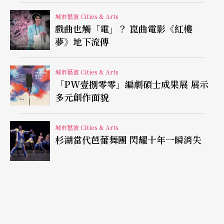
大量旁白，舞台燈光非常戲劇化，群舞盛大炫目，
城市藝波 Cities & Arts
戲曲也觸「電」？ 崑曲電影《紅樓
肢體外放誇張，分為三部的舞作是編舞家對於群體
夢》地下流傳
文化的誇飾，極受到觀眾喜愛。
城市藝波 Cities & Arts
《野蠻人》如曾訪台演出的《政治媽媽》
Political M
「PW壹捌零零」編劇碩士成果展 展示
other
，乘載的創作意念清晰，觀眾很容易抓到謝克
多元創作面貌
特的意圖。《野蠻人》音樂吵雜，編舞語彙熱鬧幾
城市藝波 Cities & Arts
乎沒有冷場，宛如搖滾演唱會，為「外交事務」藝
杉湖當代芭蕾舞團 閃耀十年一瞬消失
術節劃下喧嘩句點。