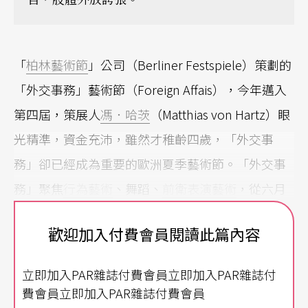
「
柏林藝術節
」公司（Berliner Festspiele）策劃的
「外交事務」藝術節（Foreign Affais），今年邁入
第四屆，策展人
馮．哈茨
（Matthias von Hartz）眼
光精準，資金充沛，雖然才稚齡四歲，「外交事
務」卻已經成為重要的歐洲夏季藝術節。「外交事
務」聚焦
行為藝術
、舞蹈、
前衛表演藝術
，從六月
廿五日到七月五日，十天的藝術節票券售罄，楊．
歡迎加入付費會員閱讀此篇內容
法布爾（Jan Fabre）的廿四小時長作《奧林匹斯
山》
Mount Olympus
在此世界首演，明星編舞家侯
立即加入PAR雜誌付費會員立即加入PAR雜誌付
非胥．謝克特（Hofesh Shechter）的新作《野蠻
費會員立即加入PAR雜誌付費會員