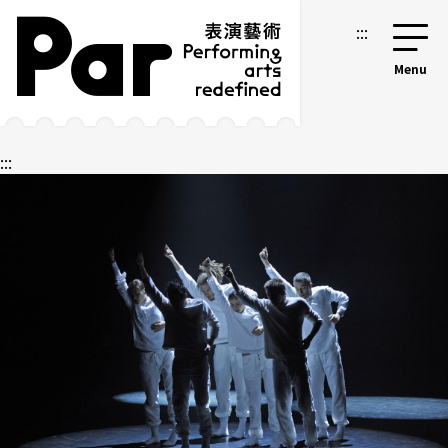
跳到主要內容區塊
網站導覽
:::
:::