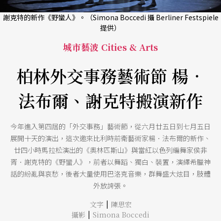
謝克特的新作《野蠻人》。（Simona Boccedi 攝 Berliner Festspiele
提供）
城市藝波 Cities & Arts
柏林外交事務藝術節 楊．
法布爾、謝克特搬演新作
今年進入第四屆的「外交事務」藝術節，從六月廿五日到七月五日
展開十天的演出，這次邀來比利時前衛藝術家楊．法布爾的新作、
廿四小時馬拉松演出的《奧林匹斯山》與當紅以色列編舞家侯非
胥．謝克特的《野蠻人》，前者以舞蹈、獨白、裝置，演繹希臘神
話的紛亂與哀愁，後者大量使用巴洛克音樂，群舞盛大炫目，肢體
外放誇張。
|
文字
陳思宏
|
攝影
Simona Boccedi