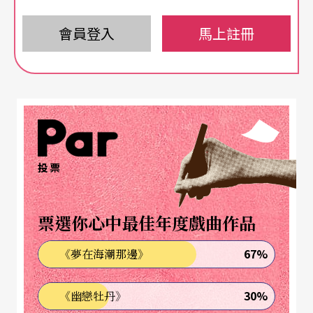
人》
Barbarians
擔任壓軸，抽搐外放的肢體、誇張
的舞台，讓藝術節在熱烈掌聲中結束。
會員登入
馬上註冊
廿四小時劇場馬拉松
劇場表演時間長度應該如何度量、節制？鬼才藝術
家楊．法布爾在今年的「外交事務」推出全新作品
《奧林匹斯山》，從下午四點開始演出，整整廿四
投票
小時不間斷，馬拉松表演，考驗觀眾耐力。
票選你心中最佳年度戲曲作品
《奧林匹斯山》舞台上總共有卅位表演者，以舞
蹈、獨白、裝置，演繹希臘神話的紛亂與哀愁。
67%
《夢在海潮那邊》
楊．法布爾以他一貫的戲謔，舞台充滿肢體撞擊意
30%
《幽戀牡丹》
象，全裸的希臘眾神在台上噴灑顏料、舞動、嘶