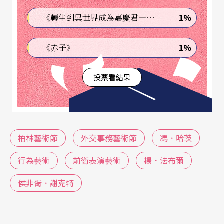
吼，整整一天一夜，毫無中場休息。
1%
《轉生到異世界成為嘉慶君—發現我的祖先是詐騙集團!?》
《奧林匹斯山》的演出長度特殊，觀眾可隨時進
1%
《赤子》
出，午夜之後，即使台上的表演持續，睡意襲擊觀
眾，不少觀眾離席去場外倒頭睡著，醒來再進劇
投票看結果
場，甚至有觀眾在劇場外的草地搭起了帳篷。馬拉
松接近尾聲時，所有觀眾都回到了座位，舞台上群
舞盛大，宛如生命慶典，觀眾熱情回應。希臘悲劇
柏林藝術節
外交事務藝術節
馮．哈茨
被楊．法布爾重新定義，以廿四小時的時間刻度，
帶領觀眾走過一趟劇場生命旅程。據說，有觀眾在
行為藝術
前衛表演藝術
楊．法布爾
那廿四小時演出當中，毫無闔眼，陪台上的表演
侯非胥．謝克特
者，一起奔向馬拉松的終點。