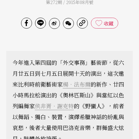
第272期 / 2015年08月號
收藏
今年進入第四屆的「外交事務」藝術節，從六
月廿五日到七月五日展開十天的演出，這次邀
來比利時前衛藝術家
楊．法布爾
的新作、廿四
小時馬拉松演出的《奧林匹斯山》與當紅以色
列編舞家
侯非胥．謝克特
的《野蠻人》，前者
以舞蹈、獨白、裝置，演繹希臘神話的紛亂與
哀愁，後者大量使用巴洛克音樂，群舞盛大炫
目，肢體外放誇張。