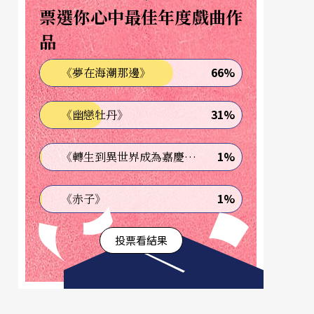
票選你心中最佳年度戲曲作
品
66%
《夢在海潮那邊》
31%
《幽戀牡丹》
1%
《轉生到異世界成為嘉慶君—發現我的祖先是詐騙集團!?》
1%
《赤子》
投票看結果