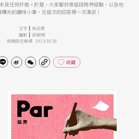
未見任何扞格。於是，大家都好奇這段跨界經驗，以及他
曾曝光的趣味小事，在這次的回答裡一次滿足！
|
文字
吳岳霖
|
攝影
郝御翔
官網限定報導 2023/10/18
收藏
投票