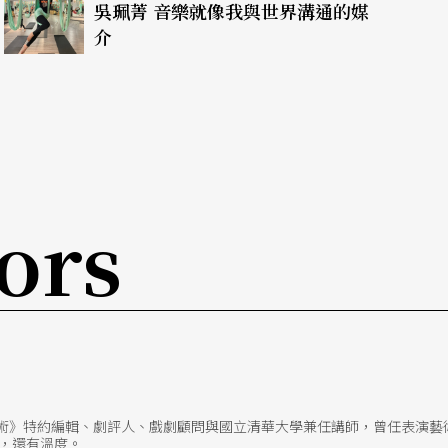
吳珮菁 音樂就像我與世界溝通的媒
就是前半生的創作，在成團25周年這個點上有新
介
但我們完全投入，甚至有觀眾，不管是我的觀眾，
唐文華老師不是跨界，他就是唐美雲歌仔戲團的團
ors
是要把自己的這行做好，然後才跨界去別的領域合
e，所以出去更要謹慎，一定要資源共享，把京劇
對待歌仔戲比京劇還要謹慎、還要認真，這樣才是
臥龍：永遠的彼日》挑戰更大，雖然沒有之前的戲
，得要不溫不火，既不搶戲，又不能示弱，讓雙唐
真正的表演藝術其實是「不動比動還難」，表現出
藝術》特約編輯、劇評人、戲劇顧問與國立清華大學兼任講師，曾任表演藝
，還有溫度。