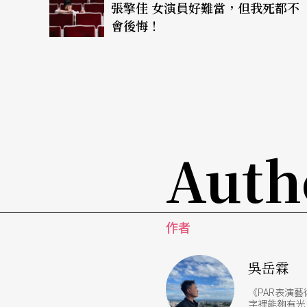
張擎佳 女演員好難當，但我死都不
戲——對唐美雲老師來講，有很重大的意義，也
會後悔！
的突破，並且是新的里程碑。
大家都以為「跨界」是去玩一玩、開開心心，
還是唐團的戲迷，看了以後都說：「哇，感覺
員！」
Auth
其實我對「跨界」這個名詞，有另一層解釋，
作。我出去，就是有品牌，就是有一定的sens
的好帶到歌仔戲，讓歌仔戲的朋友們看到，我
作者
雙贏局面，才會「一加一大於二」。這一次《
分多、那麼累，可是這種男人之間的浪漫情懷
吳岳霖
在台上看起來是非常舒服的，並讓觀眾落淚。
《PAR表演
字裡能夠有光