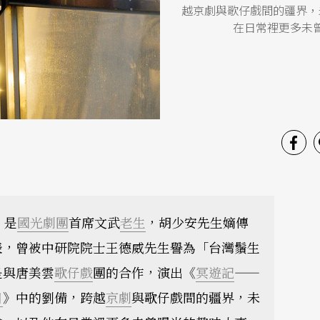
越京劇與歌仔戲間的疆界，
在日常裡更多未
，是
國光劇團
首席文武
老生
，胡少安先生嫡傳
表，曾被中研院院士王德威先生譽為「台灣鬚生
是與唐美雲
歌仔戲
團的合作，演出《
冥遊記
——
日
》中的劉備，跨越
京劇
與歌仔戲間的疆界，未