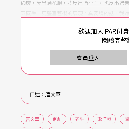
節慶，反串過花臉，我反串過小丑，也反串過
眾同樂，更豐富藝術的展現。真要說的話，我
特別喜歡哪個折子戲，實在很難回答。
歡迎加入 PAR付
閱讀完整
我最害怕演出的就是關老爺。
最主要是我對關老爺的尊敬。演關老爺的難度
會員登入
面、在人生體驗上沒有到達到一個高度，很容
同，他的一舉一動都是一尊像，看書的時候、
尊像。有人說沒演好關老爺會走霉運，但我認
口述：唐文華
公，但在安祈老師的規劃下演了不少關公戲，
臺灣戲曲中心開台時為我量身打造的《關公在
唐文華
京劇
老生
歌仔戲
國
在有限的時間裡頭，汲取關公生命中的重要篇