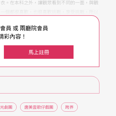
青衣。在本科之外，讓觀眾看到不同的一面，與觀
每一個都很喜歡，也很喜歡挑戰，享受挑戰，所以
費會員 或 兩廳院會員
精彩內容！
很高，因為關老爺是「人神化」，如果在藝術層
馬上註冊
易把關老爺演輕了。關老爺跟其他的人物完全不
提刀的模樣，甚至是一抬腿的每一個動作，都是一
為這其實是自己對藝術的謹慎態度，我雖然怕演關
像是《關公走麥城》、《群借華》一趕三，前幾年
劇場》等。
光劇團
唐美雲歌仔戲團
跨界
幅呈現給觀眾，這個戲又是關公對自己的一個省