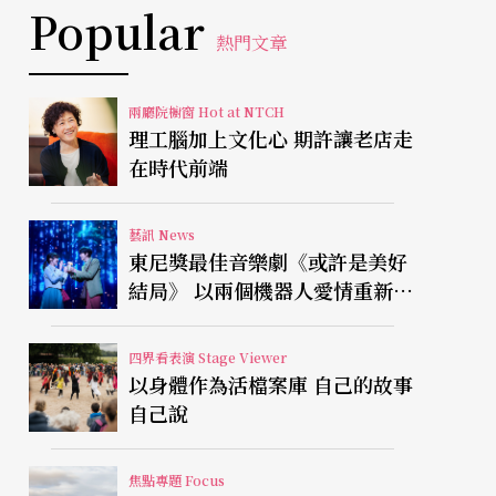
Popular
熱門文章
兩廳院櫥窗 Hot at NTCH
理工腦加上文化心 期許讓老店走
在時代前端
藝訊 News
東尼獎最佳音樂劇《或許是美好
結局》 以兩個機器人愛情重新凝
視有限人生
四界看表演 Stage Viewer
以身體作為活檔案庫 自己的故事
自己說
焦點專題 Focus