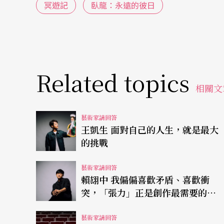
冥遊記
臥龍：永遠的彼日
思，這在一般傳統戲是沒有的。可是加入現代
破也好，把關公的性格進行剖析，對劉備的知
個過程而被點化，才能「人神化」，這個在場
一面，透過現代表演與藝術手法，重新整合，
Related topics
相關文
Q
：非常喜歡唐老師跨界到歌仔戲的演出，以後
嗎？
藝術家請回答
王凱生 面對自己的人生，就是最大
A
：
其實各種不同形式的表演我都願意去嘗試，
的挑戰
品都能有很好的品質，有很好的效果，才去演
藝術家請回答
賴翃中 我偏偏喜歡矛盾、喜歡衝
我會參加唐團的演出也是緣分，我其實跟唐美
突，「張力」正是創作最需要的能
打拼奮鬥，前幾年我們一起參加灣聲樂團的新
量
想到為我量身訂做了《冥遊記》的李世民，甚
藝術家請回答