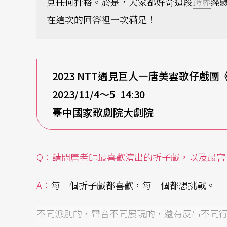
見任何扞格。於是，大家都好奇這段
跨界
經
在這次的回答裡一次滿足！
2023 NTT
遇見巨人—唐美雲歌仔戲團
2023/11/4
～5 14:30
臺中國家歌劇院大劇院
Q
：請問唐老師最喜歡演出的折子戲，以及最害
A
：
每一個折子戲都喜歡，每一個都想挑戰。
不同派別的，聲音不同展現的，還有反串不同