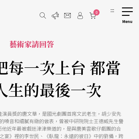
:::
0
藝術家請回答
把每一次上台 都當
人生的最後一次
最佳演員獎的唐文華，是國光劇團首席文武老生，胡少安先
的嗓音和細膩有緻的做表，曾被中研院院士王德威先生譽
而他近年最被戲迷津津樂道的，是與唐美雲歌仔戲團的合
之宴》裡的李世民、《臥龍：永遠的彼日》中的劉備，跨