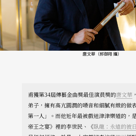
唐文華（郝御翔 攝）
甫獲第34屆傳藝金曲獎最佳演員獎的
唐文華
弟子，擁有高亢圓潤的嗓音和細膩有緻的做
第一人」。而他近年最被戲迷津津樂道的，
帝王之宴》裡的李世民、《
臥龍：永遠的彼