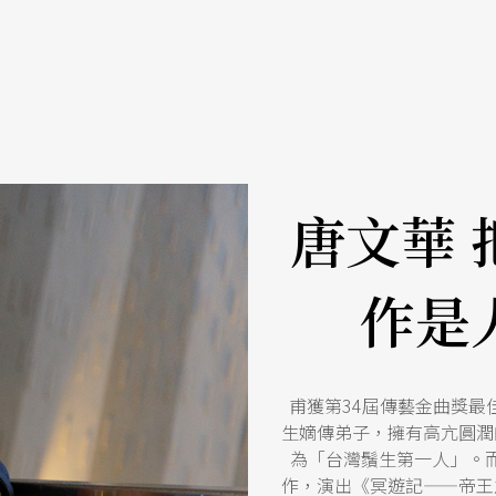
唐文華 
作是
甫獲第34屆傳藝金曲獎
生嫡傳弟子，擁有高亢圓潤
為「台灣鬚生第一人」。
作，演出《冥遊記——帝王