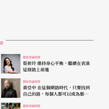
表演之後，可以把關公的一生進行回顧，悟也好、
遇之恩，對可敬對手的相識之遇。關公就是因為這
上演出是很扣人心弦的。這讓觀眾看到關公的另外
重新設計安排，是很有意思的。
章
老師還會想挑戰其他劇種、或是別種類型的演出
藝術家請回答
蔡佾玲 維持身心平衡，繼續在表演
但因為我對藝術的要求比較嚴謹，會希望每個作
這條路上前進
出。
藝術家請回答
黃亞中 在這個網路時代，只要找到
雲老師在年輕時就認識了，只是各自在不同的領域
自己的路，每個人都可以成為藝術
年音樂會，唐老師邀請我參加唐團的演出，只是沒
家
至把這次合作當作
唐美雲歌仔戲團
成立25周年的大
藝術家請回答